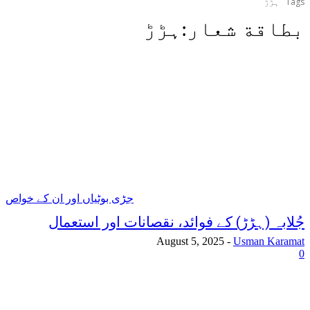
Tags
ہڑڑ
بطاقة شعار:
ہڑڑ
جڑی بوٹیاں اور ان کے خواص
جُلابہ (ہڑڑ) کے فوائد، نقصانات اور استعمال
August 5, 2025
-
Usman Karamat
0