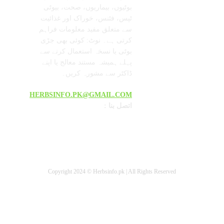
بوٹیوں، بیماریوں، صحت، بیوٹی
ٹپس، فٹنس، خوراک اور غذائیت
سے متعلق مفید معلومات فراہم
کرتی ہے۔ نوٹ: کوئی بھی جڑی
بوٹی یا نسخہ استعمال کرنے سے
پہلے ہمیشہ مستند معالج یا اپنے
ڈاکٹر سے مشورہ کریں۔
HERBSINFO.PK@GMAIL.COM
: اتصل بنا
Copyright 2024 © Herbsinfo.pk | All Rights Reserved