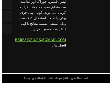
ٹپس، فٹنس، خوراک اور غذائیت
سے متعلق مفید معلومات فراہم
کرتی ہے۔ نوٹ: کوئی بھی جڑی
بوٹی یا نسخہ استعمال کرنے سے
پہلے ہمیشہ مستند معالج یا اپنے
ڈاکٹر سے مشورہ کریں۔
HERBSINFO.PK@GMAIL.COM
: اتصل بنا
Copyright 2024 © Herbsinfo.pk | All Rights Reserved