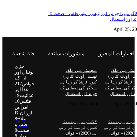
گو میں اجوائن کی بڑھتی ہوئی طلب – صحت کے
ئد اور استعمال
April 25, 2
اختيارات المحرر
منشورات شائعة
فئة شعبية
جڑی
سٹر میں ملک
منچسٹر میں ملک
بوٹیاں اور
سل(اونٹ کٹارہ)
تھیسل(اونٹ کٹارہ)
ان کے
ں ٹرینڈ کر رہا ہے
کیوں ٹرینڈ کر رہا ہے
خواص
217
گر کی صفائی کے
– جگر کی صفائی کے
غذا اور
ئد اور استعمال
فوائد اور استعمال
غذائیت
19
فٹنس
10
April 27, 2026
April 27, 2
امراض
اور ان کا
علاج
8
سگو میں جنسنگ
گلاسگو میں جنسنگ
طب و
ں ٹرینڈ کر رہی
کیوں ٹرینڈ کر رہی
صحت
8
ہے (2026) – فوائد،
ہے (2026) – فوائد،
بیوٹی
8