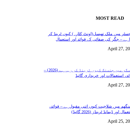
MOST READ
سٹر میں ملک تھیسل(اونٹ کٹارہ) کیوں ٹرینڈ کر
 ہے – جگر کی صفائی کے فوائد اور استعمال
April 27, 2
گلاسگو میں جنسنگ کیوں ٹرینڈ کر رہی ہے (2026) –
ئد، استعمالات اور خریداری گائیڈ
April 27, 2
نگھم میں شلاجیت کیوں اتنی مقبول ہے – فوائد،
مال اور ڈیمانڈ ٹرینڈز (2026 گائیڈ)
April 25, 2