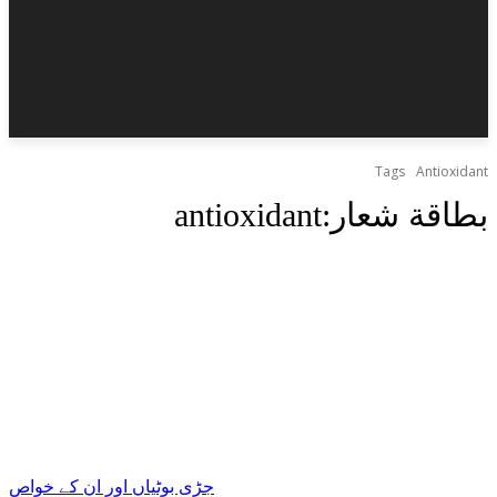
Tags
Antioxidant
بطاقة شعار:
antioxidant
جڑی بوٹیاں اور ان کے خواص