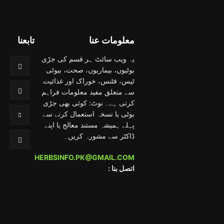
معلومات عنا
تابعنا
یہ ویب سائٹ ہر قسم کی جڑی
بوٹیوں، بیماریوں، صحت، بیوٹی
ٹپس، فٹنس، خوراک اور غذائیت
سے متعلق مفید معلومات فراہم
کرتی ہے۔ نوٹ: کوئی بھی جڑی
بوٹی یا نسخہ استعمال کرنے سے
پہلے ہمیشہ مستند معالج یا اپنے
ڈاکٹر سے مشورہ کریں۔
HERBSINFO.PK@GMAIL.COM
: اتصل بنا