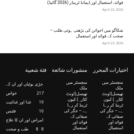
فوائد، استعمال اور ڈیمانڈ ٹرینڈز (2026 گائیڈ)
April 25, 2026
شکاگو میں اجوائن کی بڑھتی ہوئی طلب –
صحت کے فوائد اور استعمال
April 25, 2026
اختيارات المحرر
منشورات شائعة
فئة شعبية
منچسٹر میں
منچسٹر میں
جڑی بوٹیاں اور ان کے
ملک
ملک
217
خواص
تھیسل(اونٹ
تھیسل(اونٹ
کٹارہ) کیوں
کٹارہ) کیوں
19
غذا اور غذائیت
ٹرینڈ کر رہا
ٹرینڈ کر رہا
10
فٹنس
ہے – جگر کی
ہے – جگر کی
صفائی کے
صفائی کے
امراض اور ان کا علاج
فوائد اور
فوائد اور
استعمال
استعمال
8
8
طب و صحت