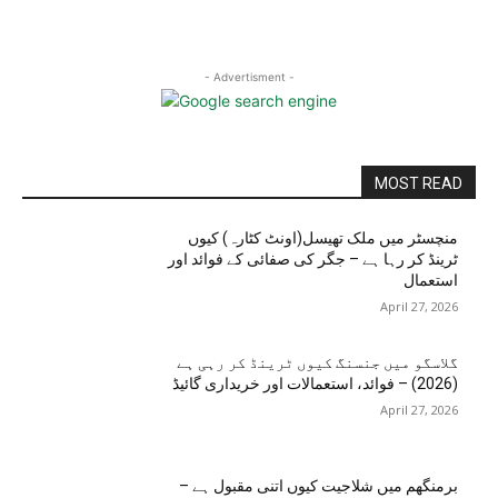
- Advertisment -
MOST READ
منچسٹر میں ملک تھیسل(اونٹ کٹارہ) کیوں
ٹرینڈ کر رہا ہے – جگر کی صفائی کے فوائد اور
استعمال
April 27, 2026
گلاسگو میں جنسنگ کیوں ٹرینڈ کر رہی ہے
(2026) – فوائد، استعمالات اور خریداری گائیڈ
April 27, 2026
برمنگھم میں شلاجیت کیوں اتنی مقبول ہے –