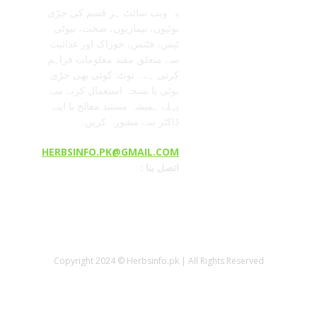
یہ ویب سائٹ ہر قسم کی جڑی
بوٹیوں، بیماریوں، صحت، بیوٹی
ٹپس، فٹنس، خوراک اور غذائیت
سے متعلق مفید معلومات فراہم
کرتی ہے۔ نوٹ: کوئی بھی جڑی
بوٹی یا نسخہ استعمال کرنے سے
پہلے ہمیشہ مستند معالج یا اپنے
ڈاکٹر سے مشورہ کریں۔
HERBSINFO.PK@GMAIL.COM
: اتصل بنا
Copyright 2024 © Herbsinfo.pk | All Rights Reserved