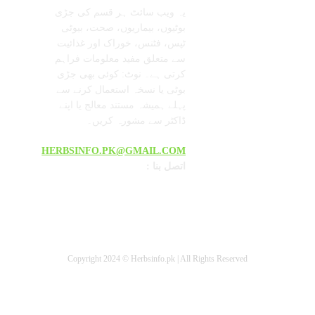
یہ ویب سائٹ ہر قسم کی جڑی
بوٹیوں، بیماریوں، صحت، بیوٹی
ٹپس، فٹنس، خوراک اور غذائیت
سے متعلق مفید معلومات فراہم
کرتی ہے۔ نوٹ: کوئی بھی جڑی
بوٹی یا نسخہ استعمال کرنے سے
پہلے ہمیشہ مستند معالج یا اپنے
ڈاکٹر سے مشورہ کریں۔
HERBSINFO.PK@GMAIL.COM
: اتصل بنا
Copyright 2024 © Herbsinfo.pk | All Rights Reserved