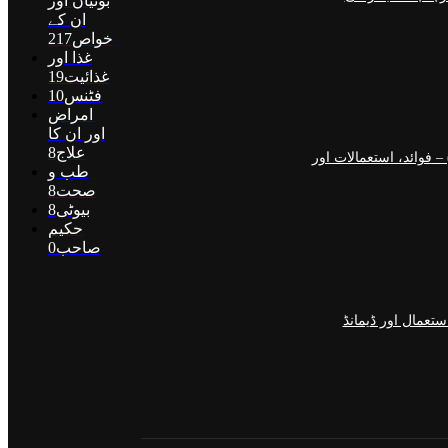
بوٹیاں اور
ان کے
خواص
217
غذا اور
غذائیت
19
فٹنس
10
امراض
اور ان کا
علاج
8
اسگو میں جنسنگ کیوں ٹرینڈ کر رہی ہے (2026) – فوائد، استعمالات اور
طب و
صحت
8
بیوٹی
8
حکیم
صاحب
0
تعمال اور ڈیمانڈ