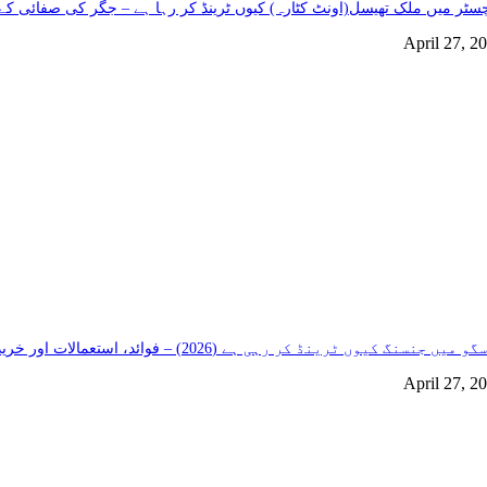
سٹر میں ملک تھیسل(اونٹ کٹارہ) کیوں ٹرینڈ کر رہا ہے – جگر کی صفائی کے 
April 27, 2
و میں جنسنگ کیوں ٹرینڈ کر رہی ہے (2026) – فوائد، استعمالات اور خریداری گائیڈ
April 27, 2