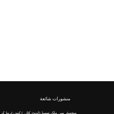
منشورات شائعة
منچسٹر میں ملک تھیسل(اونٹ کٹارہ) کیوں ٹرینڈ کر 