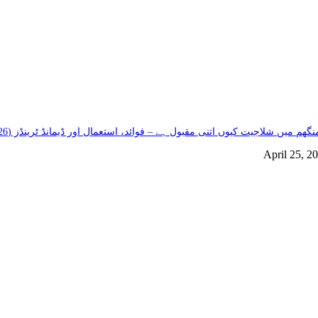
گھم میں شلاجیت کیوں اتنی مقبول ہے – فوائد، استعمال اور ڈیمانڈ ٹرینڈز (2026 گائیڈ)
April 25, 2