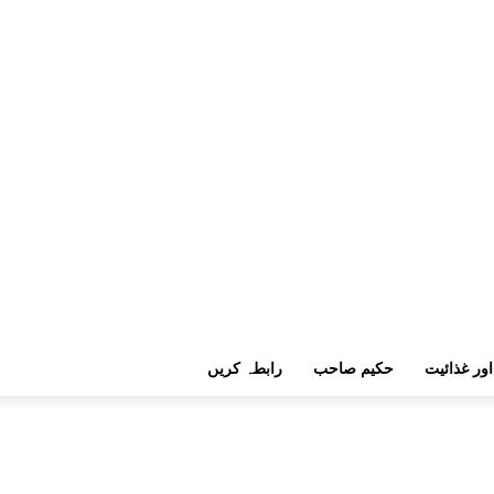
اور غذائیت
حکیم صاحب
رابطہ کریں