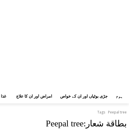
ہوم
جڑی بوٹیاں اور ان کے خواص
امراض اور ان کا علاج
غذا 
Tags
Peepal tree
بطاقة شعار:
Peepal tree