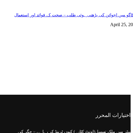
گو میں اجوائن کی بڑھتی ہوئی طلب – صحت کے فوائد اور استعمال
April 25, 2
اختيارات المحرر
سٹر میں ملک تھیسل(اونٹ کٹارہ) کیوں ٹرینڈ کر رہا ہے – جگر کی