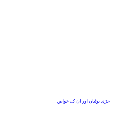
جڑی بوٹیاں اور ان کے خواص