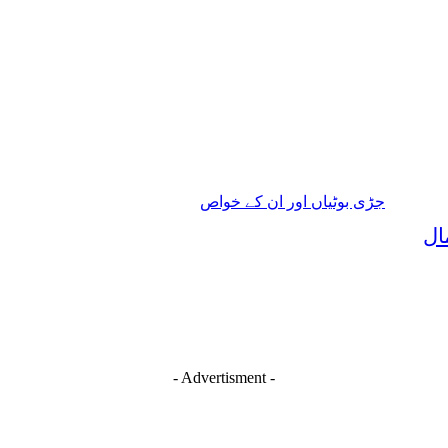
جڑی بوٹیاں اور ان کے خواص
ال
- Advertisment -