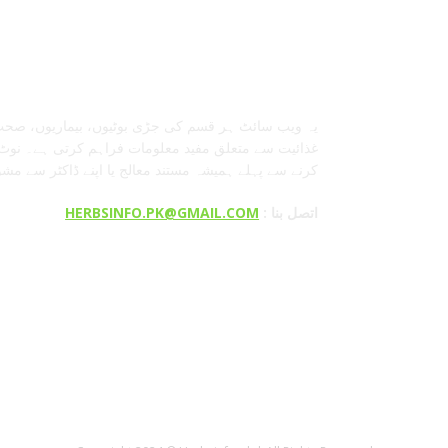
معلومات عنا
یہ ویب سائٹ ہر قسم کی جڑی بوٹیوں، بیماریوں، صحت
غذائیت سے متعلق مفید معلومات فراہم کرتی ہے۔ نوٹ:
کرنے سے پہلے ہمیشہ مستند معالج یا اپنے ڈاکٹر سے مش
: اتصل بنا
HERBSINFO.PK@GMAIL.COM