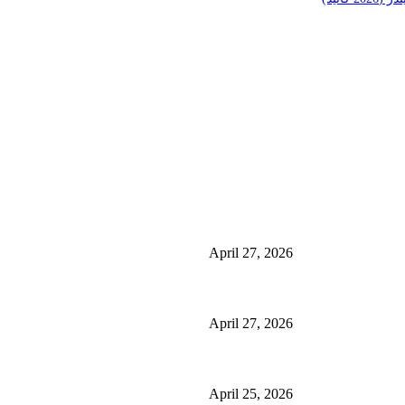
منشورات شائعة
ئی کے فوائد اور
منچسٹر میں ملک تھیسل(اونٹ کٹارہ) کیوں ٹرینڈ کر رہا 
استعمال
April 27, 2026
گلاسگو میں جنسنگ کیوں ٹرینڈ کر رہی ہے (2026) – فوائد، استعمالات اور خریداری گائیڈ
April 27, 2026
ائیڈ)
برمنگھم میں شلاجیت کیوں اتنی مقبول ہے – فوائد، استعمال اور ڈی
April 25, 2026