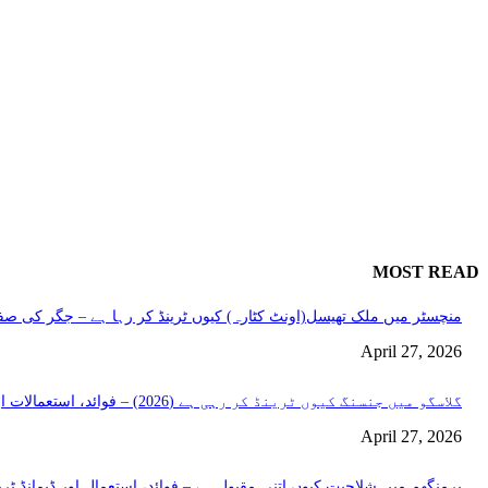
MOST READ
منچسٹر میں ملک تھیسل(اونٹ کٹارہ) کیوں ٹرینڈ کر رہا ہے – جگر کی صفا
April 27, 2026
گلاسگو میں جنسنگ کیوں ٹرینڈ کر رہی ہے (2026) – فوائد، استعمالات اور خریداری گائیڈ
April 27, 2026
برمنگھم میں شلاجیت کیوں اتنی مقبول ہے – فوائد، استعمال اور ڈیمانڈ ٹرینڈز (2026 گ