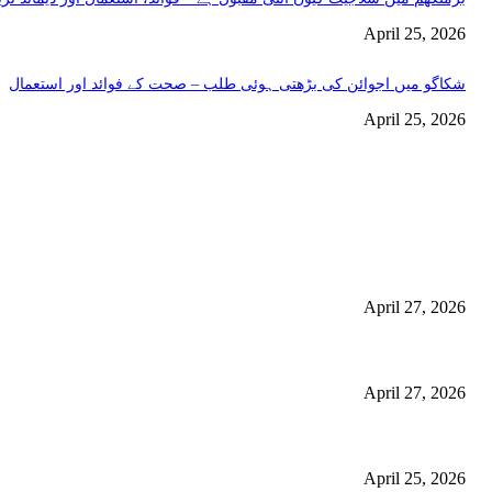
April 25, 2026
شکاگو میں اجوائن کی بڑھتی ہوئی طلب – صحت کے فوائد اور استعمال
April 25, 2026
اختيارات المحرر
منچسٹر میں ملک تھیسل(اونٹ کٹارہ) کیوں ٹرینڈ کر رہا ہے – جگر کی صفا
استعمال
April 27, 2026
گلاسگو میں جنسنگ کیوں ٹرینڈ کر رہی ہے (2026) – فوائد، استعمالات اور خریداری گائیڈ
April 27, 2026
برمنگھم میں شلاجیت کیوں اتنی مقبول ہے – فوائد، استعمال اور ڈیمانڈ ٹرینڈز (2026 گ
April 25, 2026