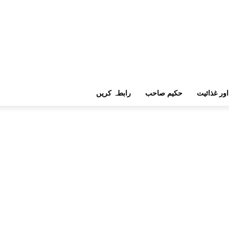
اور غذائیت
حکیم صاحب
رابطہ کریں