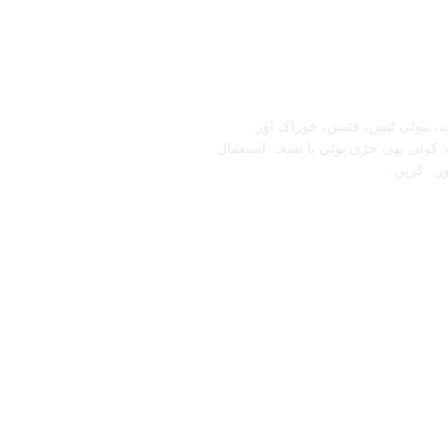
تابعنا
، بیوٹی ٹپس، فٹنس، خوراک اور
 کوئی بھی جڑی بوٹی یا نسخہ استعمال
ورہ کریں۔