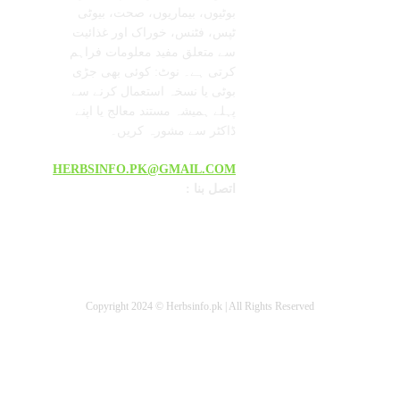
بوٹیوں، بیماریوں، صحت، بیوٹی
ٹپس، فٹنس، خوراک اور غذائیت
سے متعلق مفید معلومات فراہم
کرتی ہے۔ نوٹ: کوئی بھی جڑی
بوٹی یا نسخہ استعمال کرنے سے
پہلے ہمیشہ مستند معالج یا اپنے
ڈاکٹر سے مشورہ کریں۔
HERBSINFO.PK@GMAIL.COM
: اتصل بنا
Copyright 2024 © Herbsinfo.pk | All Rights Reserved