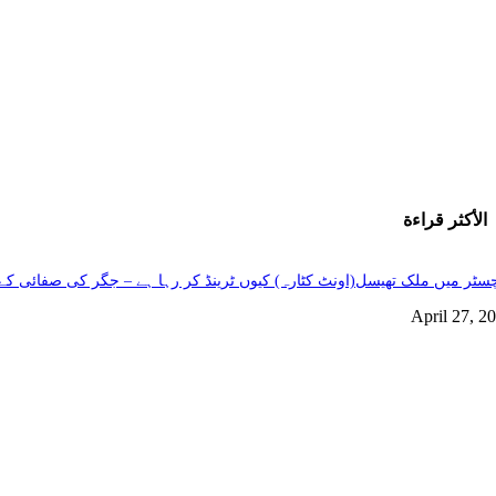
الأكثر قراءة
سٹر میں ملک تھیسل(اونٹ کٹارہ) کیوں ٹرینڈ کر رہا ہے – جگر کی صفائی کے 
April 27, 2