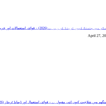
و میں جنسنگ کیوں ٹرینڈ کر رہی ہے (2026) – فوائد، استعمالات اور خریداری گائیڈ
April 27, 2
گھم میں شلاجیت کیوں اتنی مقبول ہے – فوائد، استعمال اور ڈیمانڈ ٹرینڈز (2026 گائیڈ)