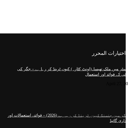
اختيارات المحرر
سٹر میں ملک تھیسل(اونٹ کٹارہ) کیوں ٹرینڈ کر رہا ہے – جگر کی
ئی کے فوائد اور استعمال
April 27, 2
گلاسگو میں جنسنگ کیوں ٹرینڈ کر رہی ہے (2026) – فوائد، استعمالات اور
داری گائیڈ