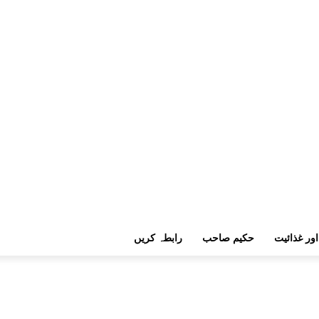
اور غذائیت
حکیم صاحب
رابطہ کریں