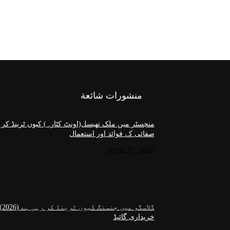
منشورات شائعة
منچسٹر میں ملک تھیسل(اونٹ کٹارہ) کیوں ٹرینڈ کر 
صفائی کے فوائد اور استعمال
April 27, 2026
گل
خریداری گائیڈ