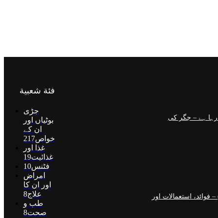
فئة شعبية
جڑی
رہا ہے – جگر کی
بوٹیاں اور
ان کے
خواص
217
غذا اور
غذائیت
19
فٹنس
10
امراض
اور ان کا
علاج
8
اسگو میں جنسنگ کیوں ٹرینڈ کر رہی ہے (2026) – فوائد، استعمالات اور
طب و
صحت
8