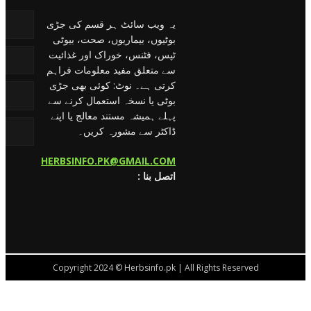
یہ ویب سائٹ ہر قسم کی جڑی
بوٹیوں، بیماریوں، صحت، بیوٹی
ٹپس، فٹنس، خوراک اور غذائیت
سے متعلق مفید معلومات فراہم
کرتی ہے۔ نوٹ: کوئی بھی جڑی
بوٹی یا نسخہ استعمال کرنے سے
پہلے ہمیشہ مستند معالج یا اپنے
ڈاکٹر سے مشورہ کریں۔
HERBSINFO.PK@GMAIL.COM
: اتصل بنا
Copyright 2024 © Herbsinfo.pk | All Rights Reserved