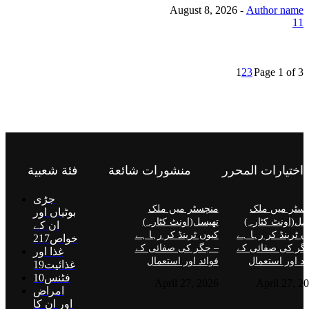
August 8, 2026
-
Author name
11
1
2
3
Page 1 of 3
اختيارات المحرر
منشورات شائعة
فئة شعبية
جڑی
سٹر میں ملک
منچسٹر میں ملک
بوٹیاں اور
سل(اونٹ کٹارہ)
تھیسل(اونٹ کٹارہ)
ان کے
ں ٹرینڈ کر رہا ہے
کیوں ٹرینڈ کر رہا ہے
خواص
217
گر کی صفائی کے
– جگر کی صفائی کے
غذا اور
ئد اور استعمال
فوائد اور استعمال
غذائیت
19
فٹنس
10
April 27, 2026
April 27, 2
امراض
اور ان کا