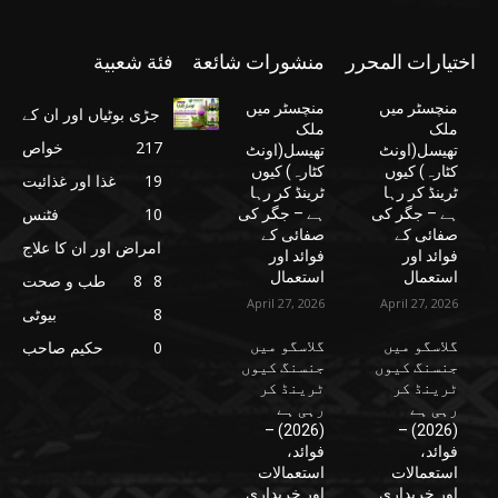
اختيارات المحرر
منشورات شائعة
فئة شعبية
منچسٹر میں
منچسٹر میں
جڑی بوٹیاں اور ان کے
ملک
ملک
217
خواص
تھیسل(اونٹ
تھیسل(اونٹ
کٹارہ) کیوں
کٹارہ) کیوں
19
غذا اور غذائیت
ٹرینڈ کر رہا
ٹرینڈ کر رہا
10
فٹنس
ہے – جگر کی
ہے – جگر کی
صفائی کے
صفائی کے
امراض اور ان کا علاج
فوائد اور
فوائد اور
استعمال
استعمال
8
8
طب و صحت
April 27, 2026
April 27, 2026
8
بیوٹی
گلاسگو میں
گلاسگو میں
0
حکیم صاحب
جنسنگ کیوں
جنسنگ کیوں
ٹرینڈ کر
ٹرینڈ کر
رہی ہے
رہی ہے
(2026) –
(2026) –
فوائد،
فوائد،
استعمالات
استعمالات
اور خریداری
اور خریداری