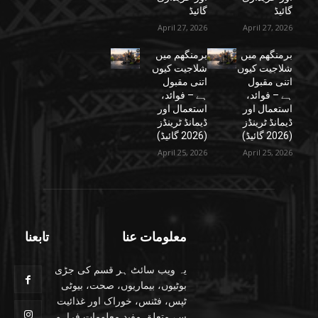
گائیڈ
گائیڈ
April 27, 2026
April 27, 2026
برمنگھم میں
برمنگھم میں
شلاجیت کیوں
شلاجیت کیوں
اتنی مقبول
اتنی مقبول
ہے – فوائد،
ہے – فوائد،
استعمال اور
استعمال اور
ڈیمانڈ ٹرینڈز
ڈیمانڈ ٹرینڈز
(2026 گائیڈ)
(2026 گائیڈ)
April 25, 2026
April 25, 2026
معلومات عنا
تابعنا
یہ ویب سائٹ ہر قسم کی جڑی
بوٹیوں، بیماریوں، صحت، بیوٹی
ٹپس، فٹنس، خوراک اور غذائیت
سے متعلق مفید معلومات فراہم