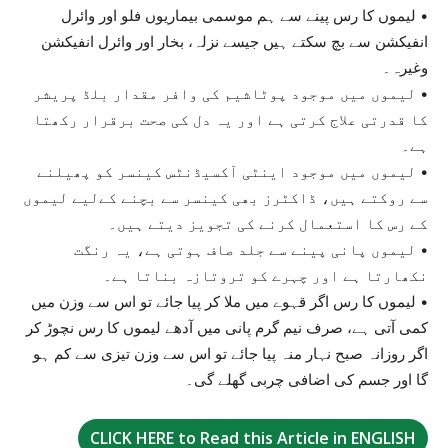
• لیموں کا رس پینے سے ہم موسمی بیماریوں فلو اور وائرل
انفیکشن سے بچ سکتے ہیں جیسے نزلہ، بخار اور وائرل انفیکشن
وغیرہ۔
• لیموں میں موجود پوٹاشیم کی وافر مقدار بلڈ پریشر
کا قدرتی علاج کرتی ہے اور یہ دل کی صحت برقرار رکھتا
ہے۔
• لیموں میں موجود اینٹی آکسیڈنٹس کینسر کو پھیلنے
سے روکتے ہیں، ڈاکٹرز بھی کینسر سے بچنے کےلیے لیموں
کے رس کا استعمال کرنے کی تجویز دیتے ہیں۔
• لیموں پانی پینے سے جلد صاف ہوتی ہے، یہ رنگت
نکھارتا ہے اور چہرے کو تروتازہ بناتا ہے۔
• لیموں کا رس اگر قہوے میں ملا کر پیا جائے تو اس سے وزن میں
کمی آتی ہے، صرف نیم گرم پانی میں آدھے لیموں کا رس نچوڑ کر
اگر روزانہ صبح نہار منہ پیا جائے تو اس سے وزن تیزی سے کم ہو
گا اور جسم کی اضافی چربی گھلے گی۔
CLICK HERE to Read this Article in ENGLISH