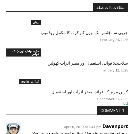
مقالات ذات صلة
بیوٹی
چربی سے فِٹنس تک: وزن کم کرنے کا مکمل روڈمیپ
February 23, 2026
جڑی بوٹیاں اور ان کے
خواص
سلاجیت: فوائد، استعمال اور مضر اثرات کھولیں
January 12, 2026
غذا اور غذائیت
کرین بیریز کے فوائد، مضر اثرات اور استعمال
December 31, 2025
1 COMMENT
Davenport
April 9, 2019 At 1:44 pm
You’re a really good writer. Very interesting story,