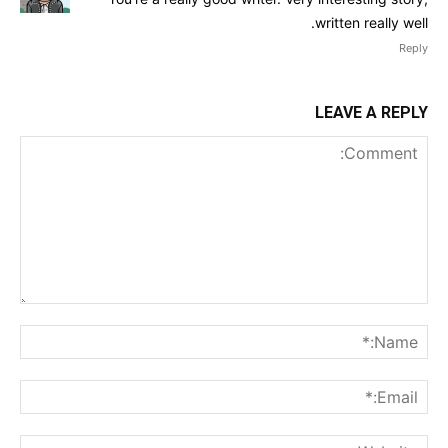
written really well.
Reply
LEAVE A REPLY
Comment:
me:*
ail:*
ite: