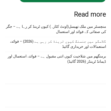
Read more
منچسٹر میں ملک تھیسل(اونٹ کٹارہ) کیوں ٹرینڈ کر رہا ہے – جگر
کی صفائی کے فوائد اور استعمال
گلاسگو میں جنسنگ کیوں ٹرینڈ کر رہی ہے (2026) – فوائد،
استعمالات اور خریداری گائیڈ
برمنگھم میں شلاجیت کیوں اتنی مقبول ہے – فوائد، استعمال اور
ڈیمانڈ ٹرینڈز (2026 گائیڈ)