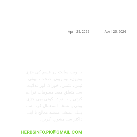
برمنگھم میں
برمنگھم میں
شلاجیت کیوں اتنی
شلاجیت کیوں اتنی
مقبول ہے – فوائد،
مقبول ہے – فوائد،
استعمال اور ڈیمانڈ
استعمال اور ڈیمانڈ
ٹرینڈز (2026 گائیڈ)
ٹرینڈز (2026 گائیڈ)
April 25, 2026
April 25, 2026
معلومات عنا
تابعنا
یہ ویب سائٹ ہر قسم کی جڑی
بوٹیوں، بیماریوں، صحت، بیوٹی
ٹپس، فٹنس، خوراک اور غذائیت
سے متعلق مفید معلومات فراہم
کرتی ہے۔ نوٹ: کوئی بھی جڑی
بوٹی یا نسخہ استعمال کرنے سے
پہلے ہمیشہ مستند معالج یا اپنے
ڈاکٹر سے مشورہ کریں۔
HERBSINFO.PK@GMAIL.COM