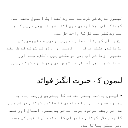
لیموں قدرت کی طرف سے ہمارے لئے ایک انمول تحفہ ہے،
کیونکہ اس ایک لیموں میں اتنے فوائد چھپے ہیں کہ یہ
ہمارے کئی مسائل کا واحد حل ہے۔
آج ہم آپ کو بتانے جا رہے ہیں لیموں سے خوبصورتی
بڑھانے، فٹنس برقرار رکھنے اور وزن کم کرنے کے طریقے
جنہیں آزما کر آپ بھی ہو سکتی ہیں دلکش، سِلم اور
اسمارٹ وہ بھی آسانی سے تو چلیں پھر شروع کرتے ہیں۔
لیموں کے حیرت انگیز فوائد
• لیموں ہاضمہ بہتر بنانے کا بہترین زریعہ ہے، یہ
ہمارے جسم سے زہریلے مادوں کا خاتمہ کرتا ہے، اس میں
غذائی ریشہ موجود ہوتا ہے جو بدہضمی، اسہال اور قبض
کا بھی علاج کرتا ہے اور اس کا استعمال آنتوں کی صحت
بھی بہتر بناتا ہے۔