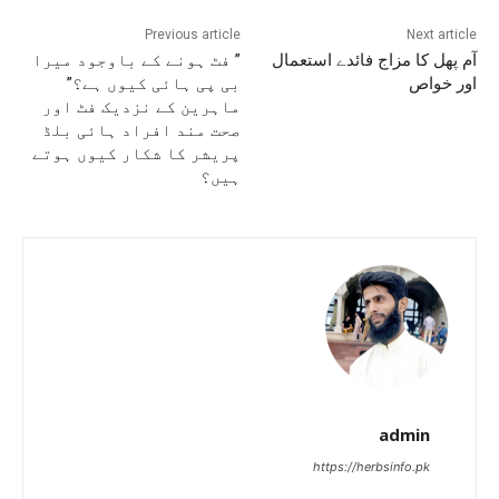
Previous article
Next article
آم پھل کا مزاج فائدے استعمال
” فٹ ہونے کے باوجود میرا
اور خواص
بی پی ہائی کیوں ہے؟”
ماہرین کے نزدیک فٹ اور
صحت مند افراد ہائی بلڈ
پریشر کا شکار کیوں ہوتے
ہیں؟
admin
https://herbsinfo.pk