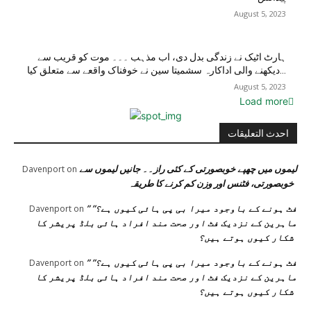
August 5, 2023
ہارٹ اٹیک نے زندگی بدل دی، اب مذہب ۔۔۔ موت کو قریب سے
دیکھنے والی اداکارہ سشمیتا سین نے خوفناک واقعے سے متعلق کیا...
August 5, 2023
Load more
احدث التعليقات
لیموں میں چھپے خوبصورتی کے کئی راز۔۔ جانیں لیموں سے
Davenport
on
خوبصورتی، فٹنس اور وزن کم کرنے کا طریقہ
” فٹ ہونے کے باوجود میرا بی پی ہائی کیوں ہے؟”
Davenport
on
ماہرین کے نزدیک فٹ اور صحت مند افراد ہائی بلڈ پریشر کا
شکار کیوں ہوتے ہیں؟
” فٹ ہونے کے باوجود میرا بی پی ہائی کیوں ہے؟”
Davenport
on
ماہرین کے نزدیک فٹ اور صحت مند افراد ہائی بلڈ پریشر کا
شکار کیوں ہوتے ہیں؟