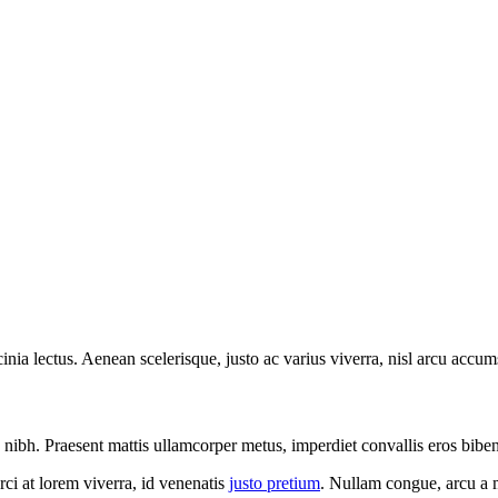
cinia lectus. Aenean scelerisque, justo ac varius viverra, nisl arcu accum
c nibh. Praesent mattis ullamcorper metus, imperdiet convallis eros bibe
rci at lorem viverra, id venenatis
justo pretium
. Nullam congue, arcu a m