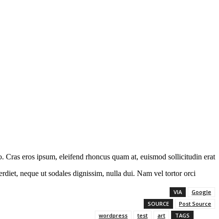
o. Cras eros ipsum, eleifend rhoncus quam at, euismod sollicitudin erat.
rdiet, neque ut sodales dignissim, nulla dui. Nam vel tortor orci.
VIA
Google
SOURCE
Post Source
wordpress
test
art
TAGS