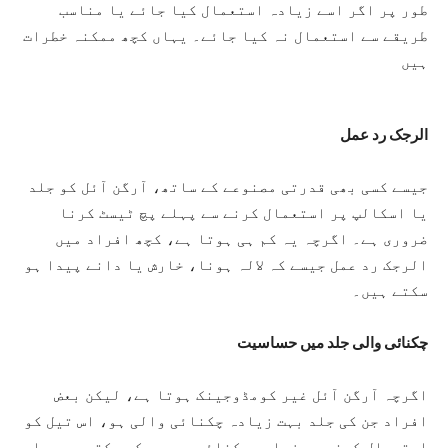
طور پر اگر اسے زیادہ استعمال کیا جائے یا مناسب
طریقے سے استعمال نہ کیا جائے۔ یہاں کچھ ممکنہ خطرات
ہیں
الرجک رد عمل
جیسے کسی بھی قدرتی مصنوعے کے ساتھ، آرگن آئل کو جلد
یا اسکالپ پر استعمال کرنے سے پہلے پچ ٹیسٹ کرنا
ضروری ہے۔ اگرچہ یہ کم ہی ہوتا ہے، کچھ افراد میں
الرجک رد عمل جیسے کہ لالہ ہونا، خارش یا دانے پیدا ہو
سکتے ہیں۔
چکنائی والی جلد میں حساسیت
اگرچہ آرگن آئل غیر کومڈوجینک ہوتا ہے، لیکن بعض
افراد جن کی جلد بہت زیادہ چکنائی والی ہو، اس تیل کو
استعمال کرنے سے زیادہ چکنائی محسوس کر سکتے ہیں۔ اس