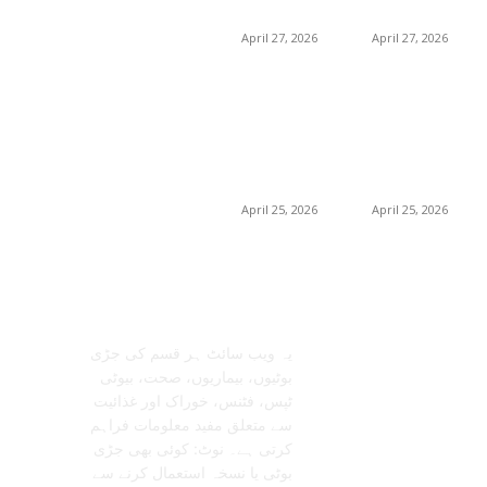
خریداری گائیڈ
خریداری گائیڈ
April 27, 2026
April 27, 2026
برمنگھم میں
برمنگھم میں
شلاجیت کیوں اتنی
شلاجیت کیوں اتنی
مقبول ہے – فوائد،
مقبول ہے – فوائد،
استعمال اور ڈیمانڈ
استعمال اور ڈیمانڈ
ٹرینڈز (2026 گائیڈ)
ٹرینڈز (2026 گائیڈ)
April 25, 2026
April 25, 2026
معلومات عنا
تابعنا
یہ ویب سائٹ ہر قسم کی جڑی
بوٹیوں، بیماریوں، صحت، بیوٹی
ٹپس، فٹنس، خوراک اور غذائیت
سے متعلق مفید معلومات فراہم
کرتی ہے۔ نوٹ: کوئی بھی جڑی
بوٹی یا نسخہ استعمال کرنے سے