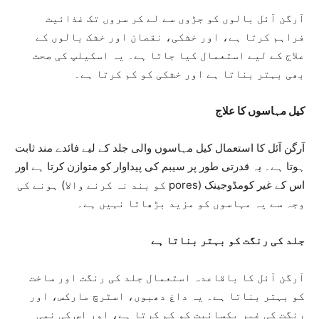
آرگن آئل بالوں کو جڑوں سے لے کر سروں تک غذائیت
فراہم کرتا ہے، اور خشکی، نقصان اور خشک بالوں کے
علاج کے لیے استعمال کیا جاتا ہے۔ یہ اسکیلپ کی صحت
بھی بہتر بناتا ہے اور خشکی کو کم کرتا ہے۔
کیل مہاسوں کا علاج
آرگن آئل کا استعمال کیل مہاسوں والی جلد کے لیے فائدے مند ثابت
ہوتا ہے۔ یہ قدرتی طور پر سیبم کی پیداوار کو متوازن کرتا ہے اور
اس کے غیر کومڈوجینک (pores کو بند نہ کرنے والا) ہونے کی
وجہ سے یہ مہاسوں کو مزید بڑھاتا نہیں ہے۔
جلد کی رنگت کو بہتر بناتا ہے
آرگن آئل کا باقاعدہ استعمال جلد کی رنگت اور ساخت
کو بہتر بناتا ہے۔ یہ داغ دھبوں، اسٹرچ مارکس، اور
رنگت کی غیر یکسانیت کو کم کرتا ہے، اور اس کی نمی