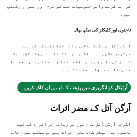
فراہم کرنے والی خصوصیات جلد کو نرم اور ہموار رکھتی
ہیں۔
ناخنوں اور کٹیکلز کی دیکھ بھال
آرگن آئل بریکنگ ناخنوں اور خشک کٹیکلز کے لیے
بہترین علاج ہے۔ ناخنوں اور کٹیکلز میں چند قطرے ملا
کر ان کی مضبوطی میں اضافہ کیا جا سکتا ہے اور چھیلنے
یا پھٹنے سے بچایا جا سکتا ہے۔
آرٹیکل کو انگریزی میں پڑھنے کے لیے یہاں کلک کریں۔
آرگن آئل کے مضر اثرات
اگرچہ آرگن آئل عام طور پر زیادہ تر افراد کے لیے
محفوظ ہے، لیکن کچھ مضر اثرات بھی ہو سکتے ہیں، خاص