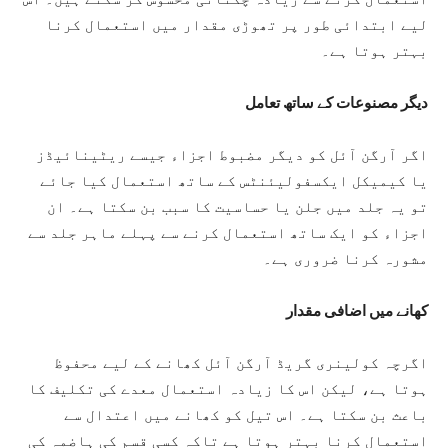
لیے ابتدائی طور پر تھوڑی مقدار میں استعمال کرنا
بہتر ہوتا ہے۔
دیگر مصنوعات کے ساتھ تعامل
اگر آرگن آئل کو دیگر مضبوط اجزاء جیسے ریٹینائیڈز
یا کیمیکل ایکسفولیئنٹس کے ساتھ استعمال کیا جائے
تو یہ جلد میں جلن یا حساسیت کا سبب بن سکتا ہے۔ ان
اجزاء کو ایک ساتھ استعمال کرنے سے پہلے ماہر جلد سے
مشورہ کرنا ضروری ہے۔
کھانے میں اضافی مقدار
اگرچہ کولینری گریڈ آرگن آئل کھانے کے لیے محفوظ
ہوتا ہے، لیکن اس کا زیادہ استعمال معدے کی تکلیف کا
باعث بن سکتا ہے۔ اس تیل کو کھانے میں اعتدال سے
استعمال کرنا بہتر ہوتا ہے تاکہ کسی قسم کی ہاضمہ کی