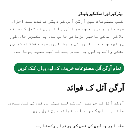
ہیئرکیر اور اسکنکیر بلینڈز
کئی مصنوعات میں آرگن آئل کو دیگر فائدے مند اجزاء
جیسے ایلو ویرا، جو جو آئل، یا ناریل کے تیل کے ساتھ
ملا کر اس کی تاثیر بڑھائی جاتی ہے۔ یہ مکسچر خاص طور
پر کچھ جلد یا بالوں کی پریشانیوں جیسے خشک اسکیلپ،
خشکی والے بالوں یا حساس جلد کے لیے مفید ہوتا ہے۔
تمام آرگن آئل مصنوعات خریدنے کے لیے یہاں کلک کریں
آرگن آئل کے فوائد
آرگن آئل کو خوبصورتی کے لیے بہترین قدرتی تیل سمجھا
جاتا ہے۔ اس کے چند اہم فوائد درج ذیل ہیں
جلد اور بالوں کی نمی کو برقرار رکھتا ہے