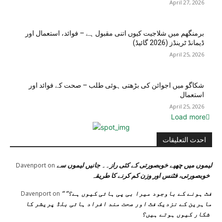
April 27, 2026
برمنگھم میں شلاجیت کیوں اتنی مقبول ہے – فوائد، استعمال اور
ڈیمانڈ ٹرینڈز (2026 گائیڈ)
April 25, 2026
شکاگو میں اجوائن کی بڑھتی ہوئی طلب – صحت کے فوائد اور
استعمال
April 25, 2026
Load more
احدث التعليقات
لیموں میں چھپے خوبصورتی کے کئی راز۔۔ جانیں لیموں سے
Davenport
on
خوبصورتی، فٹنس اور وزن کم کرنے کا طریقہ
” فٹ ہونے کے باوجود میرا بی پی ہائی کیوں ہے؟”
Davenport
on
ماہرین کے نزدیک فٹ اور صحت مند افراد ہائی بلڈ پریشر کا
شکار کیوں ہوتے ہیں؟