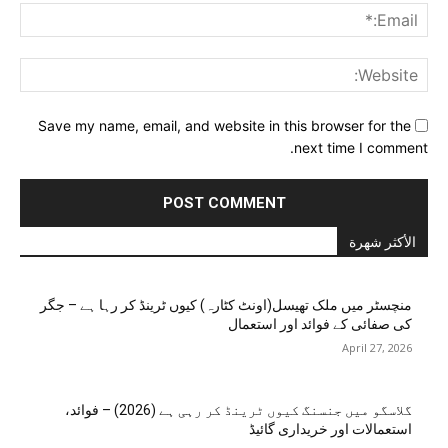
ail:*
ite:
Save my name, email, and website in this browser for the
next time I comment.
الأكثر شهرة
منچسٹر میں ملک تھیسل(اونٹ کٹارہ) کیوں ٹرینڈ کر رہا ہے – جگر
کی صفائی کے فوائد اور استعمال
April 27, 2026
گلاسگو میں جنسنگ کیوں ٹرینڈ کر رہی ہے (2026) – فوائد،
استعمالات اور خریداری گائیڈ