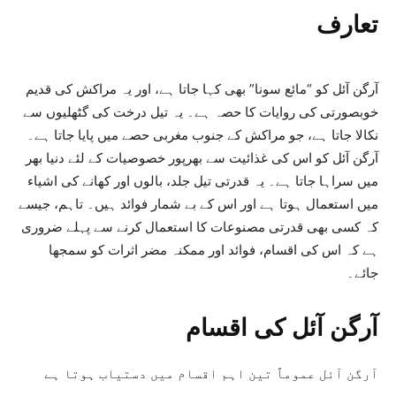
تعارف
آرگن آئل کو “مائع سونا” بھی کہا جاتا ہے، اور یہ مراکش کی قدیم
خوبصورتی کی روایات کا حصہ ہے۔ یہ تیل درخت کی گٹھلیوں سے
نکالا جاتا ہے، جو مراکش کے جنوب مغربی حصے میں پایا جاتا ہے۔
آرگن آئل کو اس کی غذائیت سے بھرپور خصوصیات کے لئے دنیا بھر
میں سراہا جاتا ہے۔ یہ قدرتی تیل جلد، بالوں اور کھانے کی اشیاء
میں استعمال ہوتا ہے اور اس کے بے شمار فوائد ہیں۔ تاہم، جیسے
کہ کسی بھی قدرتی مصنوعات کا استعمال کرنے سے پہلے ضروری
ہے کہ اس کی اقسام، فوائد اور ممکنہ مضر اثرات کو سمجھا
جائے۔
آرگن آئل کی اقسام
آرگن آئل عموماً تین اہم اقسام میں دستیاب ہوتا ہے