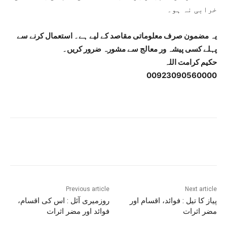
خرابی نہ ہو۔
یہ مضمون صرف معلوماتی مقاصد کے لیے ہے۔ استعمال کرنے سے
پہلے کسی پیشہ ور معالج سے مشورہ ضرور کریں۔
حکیم کرامت اللہ
00923090560000
Previous article
Next article
پیاز کا تیل : فوائد، اقسام اور
روزمیری آئل : اس کی اقسام،
مضر اثرات
فوائد اور مضر اثرات