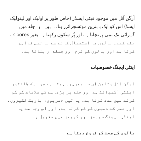
آرگن آئل میں موجود فیٹی ایسڈز (خاص طور پر اولیک اور لینولیک
ایسڈ) اس کو ایک بہترین موئسچرائزر بناتے ہیں۔ یہ جلد میں
گہرائی تک نمی پہنچاتا ہے اور پُر سکون رکھتا ہے بغیر pores کو
بند کیے۔ بالوں پر استعمال کرنے سے یہ نمی فراہم
کرتا ہے اور بالوں کو نرم اور چمکدار بناتا ہے۔
اینٹی ایجنگ خصوصیات
آرگن آئل وٹامن ای سے بھرپور ہوتا ہے جو ایک طاقتور
اینٹی آکسیڈنٹ ہے اور جلد پر بڑھاپے کی علامات کو کم
کرنے میں مدد کرتا ہے۔ یہ تیل جھریوں، باریک لکیروں،
اور عمر کے دھبوں کو کم کرتا ہے، اور اس وجہ سے یہ
اینٹی ایجنگ سیرمز اور کریمز میں مقبول ہے۔
بالوں کی صحت کو فروغ دیتا ہے