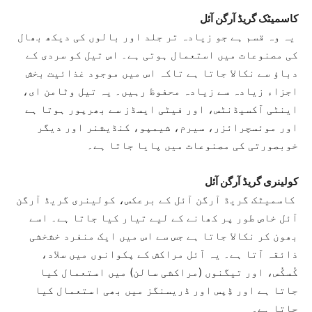
کاسمیٹک گریڈ آرگن آئل
یہ وہ قسم ہے جو زیادہ تر جلد اور بالوں کی دیکھ بھال
کی مصنوعات میں استعمال ہوتی ہے۔ اس تیل کو سردی کے
دباؤ سے نکالا جاتا ہے تاکہ اس میں موجود غذائیت بخش
اجزاء زیادہ سے زیادہ محفوظ رہیں۔ یہ تیل وٹامن ای،
اینٹی آکسیڈنٹس، اور فیٹی ایسڈز سے بھرپور ہوتا ہے
اور موئسچرائزر، سیرم، شیمپو، کنڈیشنر اور دیگر
خوبصورتی کی مصنوعات میں پایا جاتا ہے۔
کولینری گریڈ آرگن آئل
کاسمیٹک گریڈ آرگن آئل کے برعکس، کولینری گریڈ آرگن
آئل خاص طور پر کھانے کے لیے تیار کیا جاتا ہے۔ اسے
بھون کر نکالا جاتا ہے جس سے اس میں ایک منفرد خشخشی
ذائقہ آتا ہے۔ یہ آئل مراکش کے پکوانوں میں سلاد،
کُسکُس، اور تیگنوں (مراکشی سالن) میں استعمال کیا
جاتا ہے اور ڈِپس اور ڈریسنگز میں بھی استعمال کیا
جاتا ہے۔