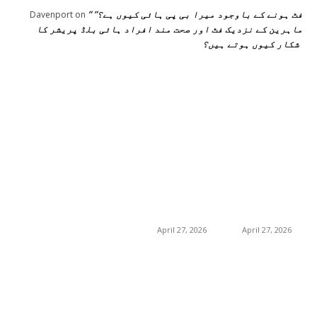
” فٹ ہونے کے باوجود میرا بی پی ہائی کیوں ہے؟”
Davenport
on
ماہرین کے نزدیک فٹ اور صحت مند افراد ہائی بلڈ پریشر کا
شکار کیوں ہوتے ہیں؟
اختيارات المحرر
منشورات شائعة
فئة شعبية
جڑی بوٹیاں اور ان کے
منچسٹر میں ملک
منچسٹر میں ملک
تھیسل(اونٹ کٹارہ)
تھیسل(اونٹ کٹارہ)
217
خواص
کیوں ٹرینڈ کر رہا ہے
کیوں ٹرینڈ کر رہا ہے
19
غذا اور غذائیت
– جگر کی صفائی کے
– جگر کی صفائی کے
فوائد اور استعمال
فوائد اور استعمال
10
فٹنس
April 27, 2026
April 27, 2026
امراض اور ان کا علاج
8
8
طب و صحت
گلاسگو میں جنسنگ
گلاسگو میں جنسنگ
8
بیوٹی
کیوں ٹرینڈ کر
کیوں ٹرینڈ کر
رہی ہے (2026) –
رہی ہے (2026) –
0
حکیم صاحب
فوائد، استعمالات اور
فوائد، استعمالات اور