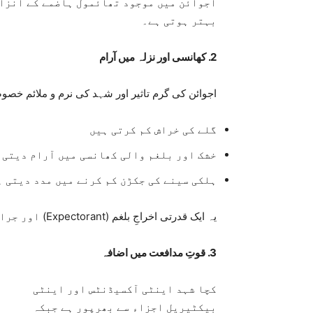
اجوائن میں موجود تھائمول ہاضمے کے انزائ
بہتر ہوتی ہے۔
2. کھانسی اور نزلہ میں آرام
اجوائن کی گرم تاثیر اور شہد کی نرم و ملائم خصو
گلے کی خراش کم کرتی ہیں
خشک اور بلغم والی کھانسی میں آرام دیتی 
ہلکی سینے کی جکڑن کم کرنے میں مدد دیتی ہ
یہ ایک قدرتی اخراجِ بلغم (Expectorant) اور جراثیم کش مرکب کے طور پر کام کرتا ہے۔
3. قوتِ مدافعت میں اضافہ
کچا شہد اینٹی آکسیڈنٹس اور اینٹی
بیکٹیریل اجزاء سے بھرپور ہے جبکہ