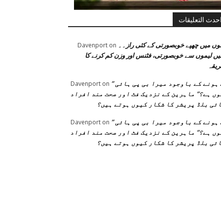
حدث التعليقات
وں میں چھپے خوبصورتی کے کئی راز۔۔
Davenport
on
یں لیموں سے خوبصورتی، فٹنس اور وزن کم کرنے کا
یقہ
” فٹ ہونے کے باوجود میرا بی پی ہائی
Davenport
on
ں ہے؟” ماہرین کے نزدیک فٹ اور صحت مند افراد
ئی بلڈ پریشر کا شکار کیوں ہوتے ہیں؟
” فٹ ہونے کے باوجود میرا بی پی ہائی
Davenport
on
ں ہے؟” ماہرین کے نزدیک فٹ اور صحت مند افراد
ئی بلڈ پریشر کا شکار کیوں ہوتے ہیں؟