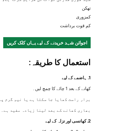
تھکن
کمزوری
کم قوت برداشت
اجوائن شہد خریدنے کے لیے یہاں کلک کریں
استعمال کا طریقہ:
1. ہاضمے کے لیے
کھانے کے بعد 1 چائے کا چمچ لیں۔
براہِ راست کھایا جا سکتا ہے یا نیم گرم پا
بھاری کھانے کے بعد لینا زیادہ مفید ہے۔
2. کھانسی اور نزلہ کے لیے