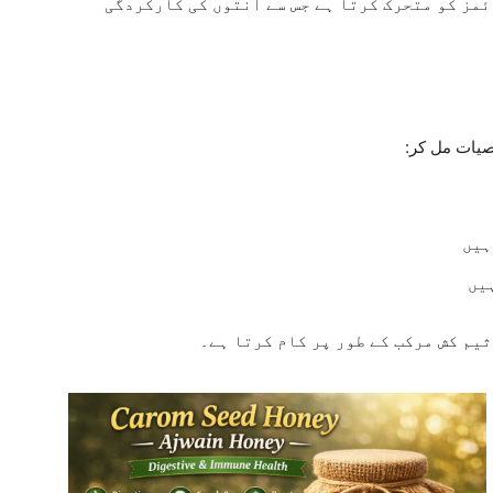
مز کو متحرک کرتا ہے جس سے آنتوں کی کارکردگی
صیات مل کر:
ہیں
یں