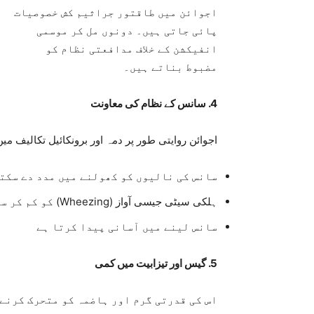
اجوائن میں طاقتور جراثیم کش خصوصیات
پائی جاتی ہیں۔ دونوں مل کر موسمی
انفیکشن کے خلاف مدافعتی نظام کو
مضبوط بناتے ہیں۔
4. سانس کے نظام کی معاونت
اجوائن روایتی طور پر دمہ اور برونکائیل تکالیف 
سانس کی نالیوں کو کھولنے میں مدد دے سکت
ہلکی سیٹی جیسی آواز (Wheezing) کو کم کر سکتا ہے
سانس لینے میں آسانی پیدا کرتا ہے
5. گیس اور تیزابیت میں کمی
اس کی قدرتی گرم اور ہاضمہ کو متحرک کرنے 