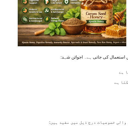
میں استعمال کی جاتی ہے۔ اجوائن شہد:
ا ہے
والی خصوصیات درج ذیل میں مفید ہیں: