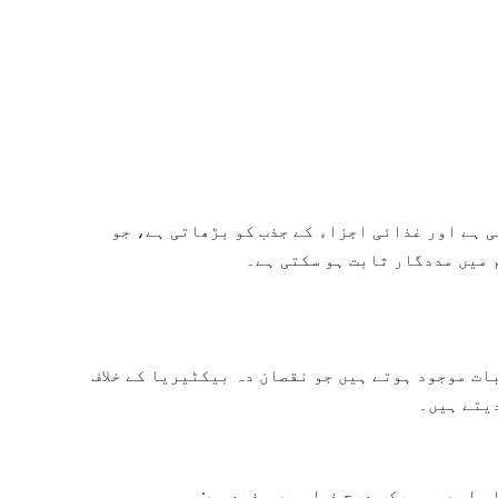
 ہے اور غذائی اجزاء کے جذب کو بڑھاتی ہے، جو
 میں مددگار ثابت ہو سکتی ہے۔
ات موجود ہوتے ہیں جو نقصان دہ بیکٹیریا کے خلاف
دیتے ہیں۔
 لیے یہ مرکب درج ذیل میں مفید ہے: