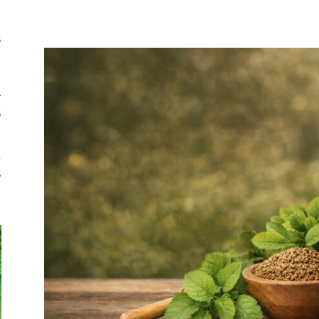
Share
ا
6
ب
م
ٹ
6
ش
ط
6