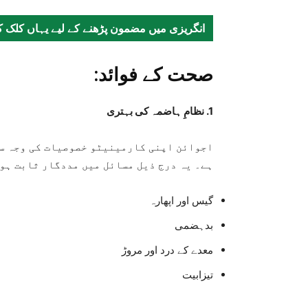
انگریزی میں مضمون پڑھنے کے لیے یہاں کلک ک
صحت کے فوائد:
1. نظامِ ہاضمہ کی بہتری
اجوائن اپنی کارمینیٹو خصوصیات کی وجہ س
ہے۔ یہ درج ذیل مسائل میں مددگار ثابت ہوت
گیس اور اپھارہ
بدہضمی
معدے کے درد اور مروڑ
تیزابیت