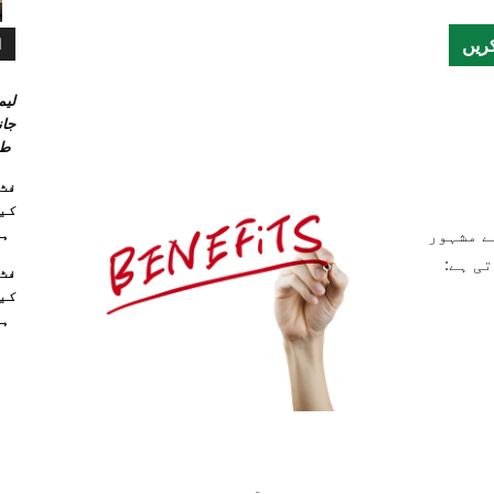
ریں
ا
لیم
جان
طر
کیو
ہا
ے مشہور
ی ہے:
کیو
ہا