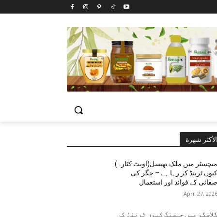
لأكثر شهرة
نچسٹر میں ملک تھیسل(اونٹ کٹارہ)
یوں ٹرینڈ کر رہا ہے – جگر کی
فائی کے فوائد اور استعمال
April 27, 202
لاسگو میں جنسنگ کیوں ٹرینڈ کر