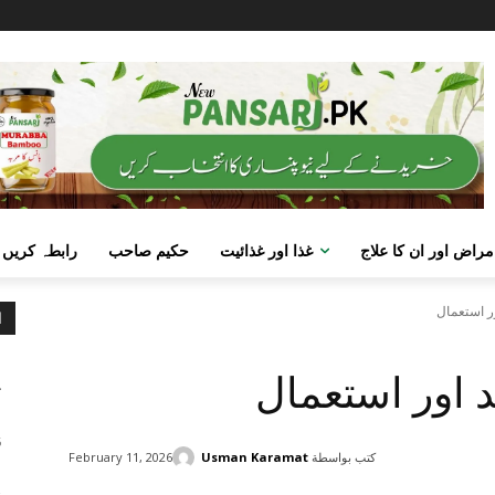
مراض اور ان کا علاج
غذا اور غذائیت
حکیم صاحب
رابطہ کریں
ور استعمال
ا
م
 اور استعمال
ک
ص
6
كتب بواسطة
Usman Karamat
February 11, 2026
گ