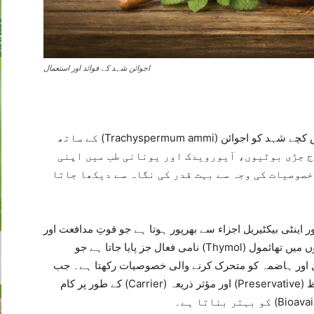
اجوائن شہد کے فوائد اور استعمال
اجوائن شہد ایک طاقتور قدرتی مرکب ہے جو خالص کچے شہد کو اجوائن (Trachyspermum ammi) کے ساتھ
اج جڑی بوٹیوں، آیورویدک اور یونانی طب میں اپنی
خصوصیات کی وجہ سے بہت قدر کی نگاہ سے دیکھا جاتا
 اینٹی بیکٹیریل اجزاء سے بھرپور ہوتا ہے جو قوتِ مدافعت اور
عمومی صحت کو سہارا دیتے ہیں۔ اجوائن کے بیجوں میں تھائمول (Thymol) نامی فعال جز پایا جاتا ہے جو
نگل اور ہاضمہ کو متحرک کرنے والی خصوصیات رکھتا ہے۔ جب
ان دونوں کو ملایا جاتا ہے تو شہد ایک قدرتی محافظ (Preservative) اور مؤثر ذریعہ (Carrier) کے طور پر کام