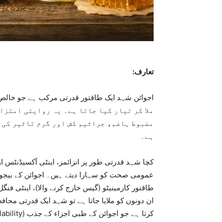
تعارف:
ملا کر تیار کیا جاتا ہے۔ یہ روایتی امتز
مضبوط ہاضم، جراثیم کش اور گرم تاثیر کی 
ہے۔
کچا شہد قدرتی طور پر انزائمز، اینٹی آکسیڈنٹس اور
طاقتور کارمینیٹو (گیس خارج کرنے والا)، اینٹی ف
کرتا ہے جو اجوائن کے طبی اجزاء کے جذب (Bioavailability) کو بہتر بناتا ہے۔