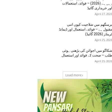
رہی ہے (2026) – فوائد، استعمالات
ور خریداری گائیڈ
April 27, 202
رمنگھم میں شلاجیت کیوں اتنی
قبول ہے – فوائد، استعمال اور ڈیمانڈ
رینڈز (2026 گائیڈ)
April 25, 202
کاگو میں اجوائن کی بڑھتی ہوئی
لب – صحت کے فوائد اور استعمال
April 25, 202
Load more