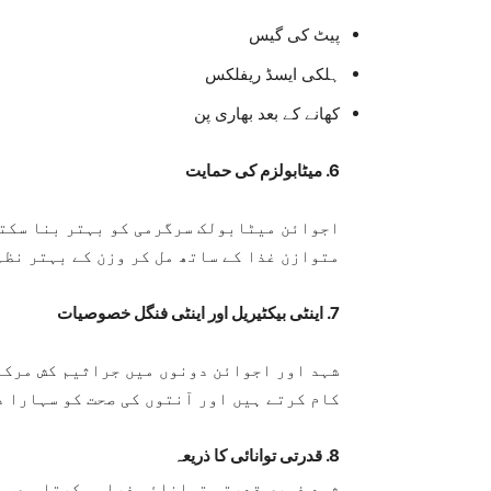
پیٹ کی گیس
ہلکی ایسڈ ریفلکس
کھانے کے بعد بھاری پن
6. میٹابولزم کی حمایت
اجوائن میٹابولک سرگرمی کو بہتر بنا سکتی
متوازن غذا کے ساتھ مل کر وزن کے بہتر نظم
7. اینٹی بیکٹیریل اور اینٹی فنگل خصوصیات
شہد اور اجوائن دونوں میں جراثیم کش مرکب
کام کرتے ہیں اور آنتوں کی صحت کو سہارا 
8. قدرتی توانائی کا ذریعہ
شہد فوری قدرتی توانائی فراہم کرتا ہے، اس