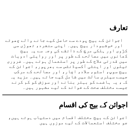
تعارف
اجوائن کے بیج پودے سے حاصل کیے جانے والے چھوٹے
اور خوشبودار بیج ہیں۔ اپنی منفرد، تھوڑی سی
کڑوی اور ہلکی مرچ کے ذائقے کی وجہ سے یہ بیج
کھانوں میں مصالحے کے طور پر اور روایتی ادویات
میں قدرتی علاج کے طور پر استعمال ہوتے ہیں۔ ضروری
تیلوں اور اینٹی آکسیڈنٹس سے بھرپور، اجوائن کے
بیج سوپ، اسٹو، سلاد، اچار، اور مصالحے کے مرکب
جیسے سیلری سالٹ میں شامل کیے جاتے ہیں۔ مزید یہ
کہ، یہ ہاضمے کو بہتر بنانے اور سوزش کو کم کرنے
جیسے مختلف صحت کے فوائد کے لیے مشہور ہیں۔
اجوائن کے بیج کی اقسام
اجوائن کے بیج مختلف اقسام میں دستیاب ہوتے ہیں،
جو مختلف استعمالات کے لیے موزوں ہیں