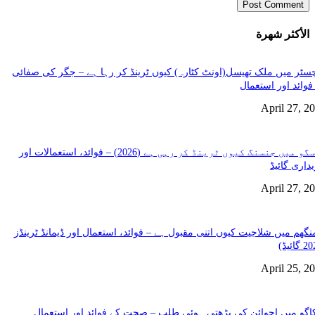
الأكثر شهرة
سٹر میں ملک تھیسل(اونٹ کٹارہ) کیوں ٹرینڈ کر رہا ہے – جگر کی صفائی
فوائد اور استعمال
April 27, 2
گلاسگو میں جنسنگ کیوں ٹرینڈ کر رہی ہے (2026) – فوائد، استعمالات اور
داری گائیڈ
April 27, 2
نگھم میں شلاجیت کیوں اتنی مقبول ہے – فوائد، استعمال اور ڈیمانڈ ٹرینڈز
April 25, 2
گو میں اجوائن کی بڑھتی ہوئی طلب – صحت کے فوائد اور استعمال