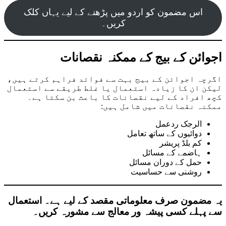
اس مضمون کو اردو میں پڑھنے کے لیے یہاں کلک
کریں۔
اجوائن کے بیج کے ممکنہ نقصانات
اگرچہ اجوائن کے بیج بہت سے فوائد فراہم کرتے ہیں،
لیکن ان کا زیادہ استعمال یا غلط طریقے سے استعمال
کچھ افراد کے لیے نقصانات کا باعث بن سکتا ہے۔
ممکنہ نقصانات میں شامل ہیں:
الرجک ردعمل
دوائیوں کے ساتھ تعامل
کم بلڈ پریشر
ہاضمے کے مسائل
حمل کے دوران مسائل
روشنی سے حساسیت
یہ مضمون صرف معلوماتی مقصد کے لیے ہے۔ استعمال
سے پہلے کسی پیشہ ور معالج سے مشورہ کریں۔