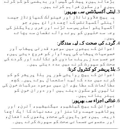
بڑھاتے ہیں، پیٹ کی گیس اور بدہضمی کو کم کرتے
ہیں، اور سکون فراہم کرتے ہیں۔
اینٹی آکسیڈنٹس سے بھرپور
:
یہ بیج فلاوونائڈز اور فینولک کمپاؤنڈز جیسے
اینٹی آکسیڈنٹس کے اچھے ذرائع ہیں، جو
آکسیڈیٹو اسٹریس سے لڑنے اور فری ریڈیکلز کی
وجہ سے خلیوں کو ہونے والے نقصان سے بچاتے
ہیں۔
گردے کی صحت کے لیے مددگار
:
اجوائن کے بیجوں میں موجود قدرتی پیشاب آور
خصوصیات پیشاب کی پیداوار کو فروغ دیتی ہیں،
جو جسم سے زہریلے مادوں کو نکالنے اور گردے کی
صحت کو سپورٹ کرنے میں مدد دیتی ہیں۔
بلڈ پریشر کو کنٹرول کرنا
:
اجوائن کے بیج روایتی طور پر بلڈ پریشر کو کم
کرنے میں مدد کے لیے استعمال ہوتے ہیں۔ کچھ
مطالعات کے مطابق، ان میں موجود مرکبات خون کی
نالیوں کو سکون دیتے ہیں اور دوران خون کو
بہتر بناتے ہیں۔
غذائی اجزاء سے بھرپور
:
اجوائن کے بیج کیلشیم، میگنیشیم، آئرن، اور
پوٹاشیم جیسے وٹامنز اور معدنیات کا ایک اچھا
ذریعہ ہیں، جو ہڈیوں کی صحت، پٹھوں کے افعال،
اور مجموعی جسمانی صحت کو سپورٹ کرتے ہیں۔