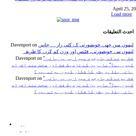
April 25, 2
Load more
احدث التعليقات
لیموں میں چھپے خوبصورتی کے کئی راز۔۔ جانیں
Davenport
on
لیموں سے خوبصورتی، فٹنس اور وزن کم کرنے کا طریقہ
” فٹ ہونے کے باوجود میرا بی پی ہائی
Davenport
on
کیوں ہے؟” ماہرین کے نزدیک فٹ اور صحت مند افراد
ہائی بلڈ پریشر کا شکار کیوں ہوتے ہیں؟
” فٹ ہونے کے باوجود میرا بی پی ہائی
Davenport
on
کیوں ہے؟” ماہرین کے نزدیک فٹ اور صحت مند افراد
ہائی بلڈ پریشر کا شکار کیوں ہوتے ہیں؟
اختيارات المحرر
منشورات شائعة
فئة شعبية
جڑی
سٹر میں ملک تھیسل(اونٹ
منچسٹر میں ملک تھیسل(اونٹ
بوٹیاں اور
رہ) کیوں ٹرینڈ کر رہا ہے –
کٹارہ) کیوں ٹرینڈ کر رہا ہے –
ان کے