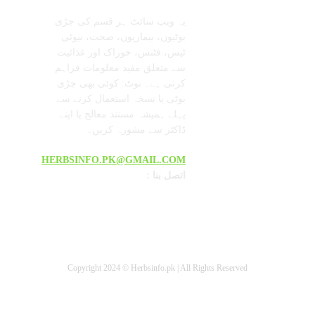
یہ ویب سائٹ ہر قسم کی جڑی
بوٹیوں، بیماریوں، صحت، بیوٹی
ٹپس، فٹنس، خوراک اور غذائیت
سے متعلق مفید معلومات فراہم
کرتی ہے۔ نوٹ: کوئی بھی جڑی
بوٹی یا نسخہ استعمال کرنے سے
پہلے ہمیشہ مستند معالج یا اپنے
ڈاکٹر سے مشورہ کریں۔
HERBSINFO.PK@GMAIL.COM
: اتصل بنا
Copyright 2024 © Herbsinfo.pk | All Rights Reserved