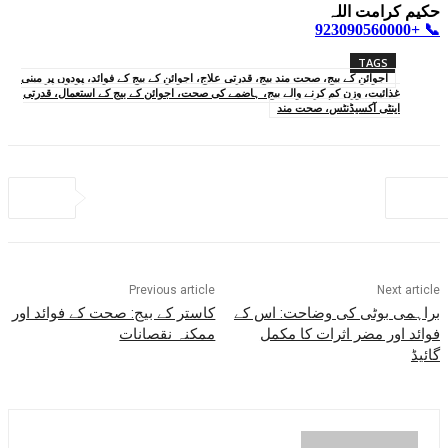
حکیم کرامت اللہ
📞 +923090560000
TAGS
اجوائن کے بیج، صحت مند بیج، قدرتی علاج، اجوائن کے بیج کے فوائد، پودوں پر مبنی
غذائیت، وزن کم کرنے والے بیج، ہاضمے کی صحت، اجوائن کے بیج کے استعمال، قدرتی
اینٹی آکسیڈنٹس، صحت مند
Previous article
Next article
براہمی بوٹی کی وضاحت: اس کے
کاستر کے بیج: صحت کے فوائد اور
فوائد اور مضر اثرات کا مکمل
ممکنہ نقصانات
گائیڈ