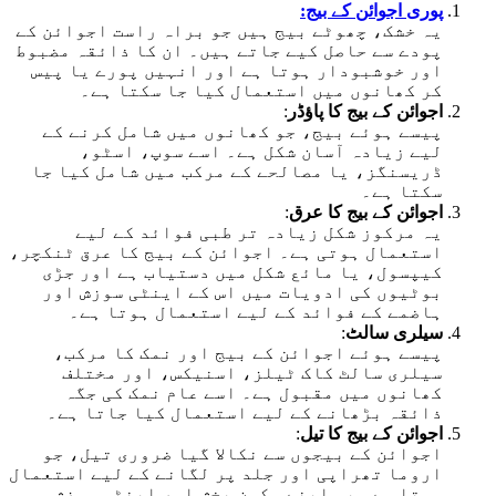
پوری اجوائن کے بیج:
یہ خشک، چھوٹے بیج ہیں جو براہ راست اجوائن کے
پودے سے حاصل کیے جاتے ہیں۔ ان کا ذائقہ مضبوط
اور خوشبودار ہوتا ہے اور انہیں پورے یا پیس
کر کھانوں میں استعمال کیا جا سکتا ہے۔
اجوائن کے بیج کا پاؤڈر
:
پیسے ہوئے بیج، جو کھانوں میں شامل کرنے کے
لیے زیادہ آسان شکل ہے۔ اسے سوپ، اسٹو،
ڈریسنگز، یا مصالحے کے مرکب میں شامل کیا جا
سکتا ہے۔
اجوائن کے بیج کا عرق
:
یہ مرکوز شکل زیادہ تر طبی فوائد کے لیے
استعمال ہوتی ہے۔ اجوائن کے بیج کا عرق ٹنکچر،
کیپسول، یا مائع شکل میں دستیاب ہے اور جڑی
بوٹیوں کی ادویات میں اس کے اینٹی سوزش اور
ہاضمے کے فوائد کے لیے استعمال ہوتا ہے۔
سیلری سالٹ
:
پیسے ہوئے اجوائن کے بیج اور نمک کا مرکب،
سیلری سالٹ کاک ٹیلز، اسنیکس، اور مختلف
کھانوں میں مقبول ہے۔ اسے عام نمک کی جگہ
ذائقہ بڑھانے کے لیے استعمال کیا جاتا ہے۔
اجوائن کے بیج کا تیل
:
اجوائن کے بیجوں سے نکالا گیا ضروری تیل، جو
اروما تھراپی اور جلد پر لگانے کے لیے استعمال
ہوتا ہے۔ یہ اپنے سکون بخش اور اینٹی سوزش