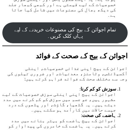
خصوصیات کے لیے قیمتی ہے اور کبھی کبھار جلد
کی دیکھ بھال کی مصنوعات میں شامل کیا جاتا
ہے۔
تمام اجوائن کے بیج کی مصنوعات خریدنے کے لیے
یہاں کلک کریں۔
اجوائن کے بیج کے صحت کے فوائد
اجوائن کے بیج اپنی غذائی خصوصیات، اینٹی
آکسیڈنٹس، وٹامنز، معدنیات، اور ضروری تیلوں کی
وجہ سے مختلف صحت کے فوائد فراہم کرتے ہیں:
سوزش کو کم کرنا
:
اجوائن کے بیج اپنی اینٹی سوزش خصوصیات کے لیے
مشہور ہیں، جو جسم میں سوزش کو کم کرنے میں مدد
دیتے ہیں۔ یہ گٹھیا، گاؤٹ، اور پٹھوں کے درد
جیسے حالات میں کارآمد ہو سکتے ہیں۔
ہاضمے کی صحت
:
اجوائن کے بیج ہاضمے کو بہتر بنانے میں مدد
کرتے ہیں۔ یہ ہاضمے کے خامروں کی پیداوار کو