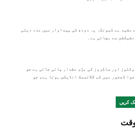
 مفید ہے کیونکہ یہ دودھ کی پیداوار میں مدد دیتی
نفیکشن سے بچاتی ہے۔
کٹوز اور ساکروز کی بڑی مقدار پائی جاتی ہے جو
جوا کھجور میں کم گلائسمک انڈیکس ہوتا ہے، جو
ک کریں
 وقت