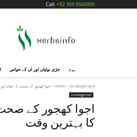
Call:
+92 309 0560000
ہوم
جڑی بوٹیاں اور ان کے خواص
ا
Uncategorized
Home
اجوا کھجور کے صحت کے فوائد اور
Uncategorized
اجوا کھجور کے صحت 
کا بہترین وقت