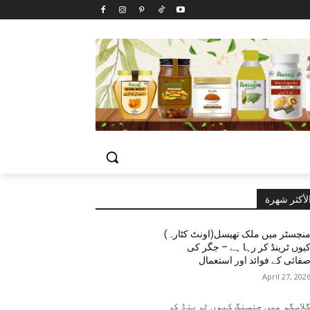
لأكثر شهرة
نچسٹر میں ملک تھیسل(اونٹ کٹارہ)
یوں ٹرینڈ کر رہا ہے – جگر کی
فائی کے فوائد اور استعمال
April 27, 202
لاسگو میں جنسنگ کیوں ٹرینڈ کر