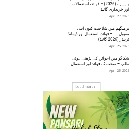
رہی ہے (2026) – فوائد، استعمالات
ور خریداری گائیڈ
April 27, 202
رمنگھم میں شلاجیت کیوں اتنی
قبول ہے – فوائد، استعمال اور ڈیمانڈ
رینڈز (2026 گائیڈ)
April 25, 202
کاگو میں اجوائن کی بڑھتی ہوئی
لب – صحت کے فوائد اور استعمال
April 25, 202
Load more