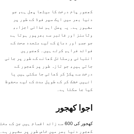
کھجور پام درخت کا میٹھا پھل ہے، جو
دنیا بھر میں ایک سپر فوڈ کے طور پر
مشہور ہے۔ یہ پھل اہم غذائی اجزاء،
وٹامنز اور فائبر سے بھرپور ہوتا ہے
جو جسم اور دماغ کے لیے متعدد صحت کے
فوائد فراہم کرتے ہیں۔ کھجوریں
انتہائی ورسٹائل کھانے کے طور پر جانی
جاتی ہیں، جو تازہ طور پر کھجور کے
درخت سے پکڑ کر کھائی جا سکتی ہیں یا
انہیں خشک کر کے طویل مدت کے لیے محفوظ
کیا جا سکتا ہے۔
اجوا کھجور
کھجور کی 600 سے زائد اقسام ہیں ج
کھجور دنیا بھر میں خاص طور پر مشہور ہے۔ 