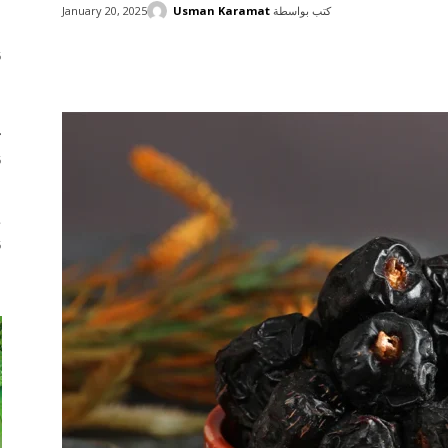
كتب بواسطة
Usman Karamat
January 20, 2025
ا
6
Share
ب
م
ٹ
6
ش
ط
6