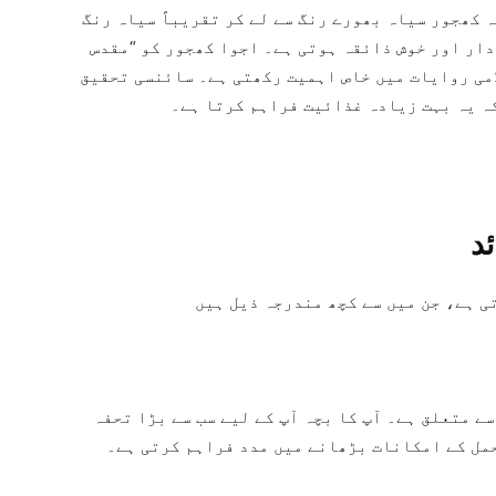
 کھجور سیاہ بھورے رنگ سے لے کر تقریباً سیاہ رنگ
دار اور خوش ذائقہ ہوتی ہے۔ اجوا کھجور کو “مقدس
امی روایات میں خاص اہمیت رکھتی ہے۔ سائنسی تحقیق
ہ یہ بہت زیادہ غذائیت فراہم کرتا ہے۔
د
ی ہے، جن میں سے کچھ مندرجہ ذیل ہیں
ے متعلق ہے۔ آپ کا بچہ آپ کے لیے سب سے بڑا تحفہ
حمل کے امکانات بڑھانے میں مدد فراہم کرتی ہے۔