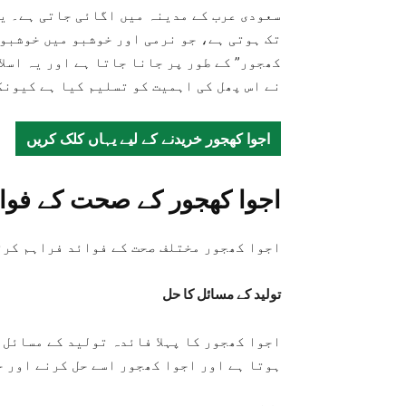
سعودی عرب کے مدینہ میں اگائی جاتی ہے۔ یہ
تک ہوتی ہے، جو نرمی اور خوشبو میں خوشبو
کھجور” کے طور پر جانا جاتا ہے اور یہ اسل
نے اس پھل کی اہمیت کو تسلیم کیا ہے کیونک
اجوا کھجور خریدنے کے لیے یہاں کلک کریں
اجوا کھجور کے صحت کے فوائ
اجوا کھجور مختلف صحت کے فوائد فراہم کرت
تولید کے مسائل کا حل
اجوا کھجور کا پہلا فائدہ تولید کے مسائل س
ہوتا ہے اور اجوا کھجور اسے حل کرنے اور 