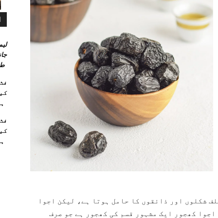
ا
لیم
جان
طر
کیو
ہا
کیو
ہا
ن کے مختلف شکلوں اور ذائقوں کا حامل ہوتا ہے، لیکن اجوا
اجوا کھجور ایک مشہور قسم کی کھجور ہے جو صرف