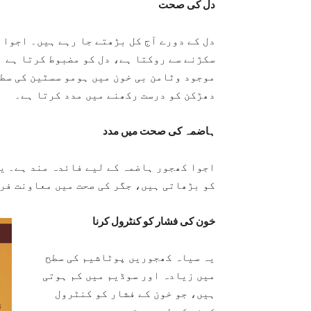
دل کی صحت
دل کے دورے آج کل بڑھتے جا رہے ہیں۔ اجوا 
سکڑنے سے روکتا ہے، دل کو مضبوط کرتا ہے ا
موجود وٹامن بی خون میں ہومو سسٹین کی سطح
دھڑکن کو درست رکھنے میں مدد کرتا ہے۔
ہاضمہ کی صحت میں مدد
اجوا کھجور ہاضمہ کے لیے فائدہ مند ہے۔ ی
کو بڑھاتی ہیں، جگر کی صحت میں معاونت فر
خون کی فشار کو کنٹرول کرنا
یہ سیاہ کھجوریں پوٹاشیم کی سطح
میں زیادہ اور سوڈیم میں کم ہوتی
ہیں، جو خون کے فشار کو کنٹرول