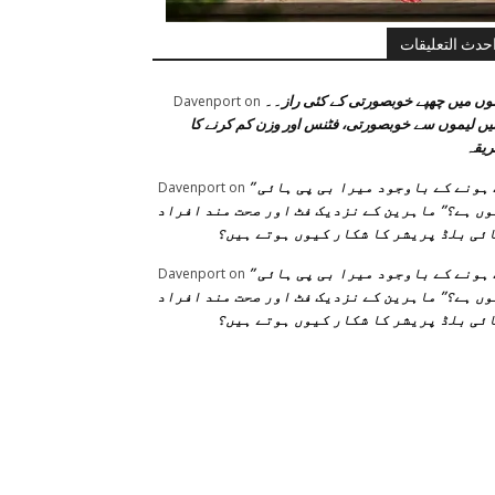
حدث التعليقات
وں میں چھپے خوبصورتی کے کئی راز۔۔
Davenport
on
یں لیموں سے خوبصورتی، فٹنس اور وزن کم کرنے کا
یقہ
” فٹ ہونے کے باوجود میرا بی پی ہائی
Davenport
on
ں ہے؟” ماہرین کے نزدیک فٹ اور صحت مند افراد
ئی بلڈ پریشر کا شکار کیوں ہوتے ہیں؟
” فٹ ہونے کے باوجود میرا بی پی ہائی
Davenport
on
ں ہے؟” ماہرین کے نزدیک فٹ اور صحت مند افراد
ئی بلڈ پریشر کا شکار کیوں ہوتے ہیں؟