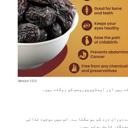
Version 1.0.0
ے ہیں اور اوسٹیوپوروسس کو روکتے ہیں۔
 دوران درد کم ہو سکتا ہے۔ اس میں موجود غذائی
مددگار ثابت ہوتے ہیں۔