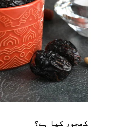
کھجور کیا ہے؟