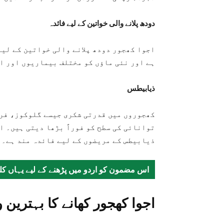
دودھ پلانے والی خواتین کے لیے فائدہ
اجوا کھجور دودھ پلانے والی خواتین کے لیے
ہے اور نئی ماؤں کو مختلف بیماریوں اور ا
ذیابیطس
کھجوروں میں قدرتی شکری جیسے گلوکوز، فرو
توانائی کی سطح کو فوراً بڑھا دیتی ہیں۔ ا
ذیابیطس کے مریضوں کے لیے فائدہ مند ہے۔
اس مضمون کو اردو میں پڑھنے کے لیے یہاں کل
اجوا کھجور کھانے کا بہترین