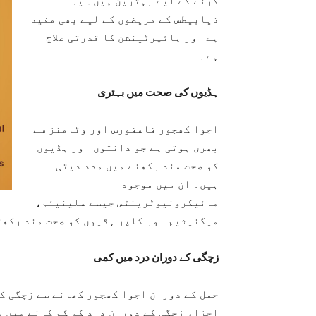
کرنے کے لیے بہترین ہیں۔ یہ
ذیابیطس کے مریضوں کے لیے بھی مفید
ہے اور ہائپرٹینشن کا قدرتی علاج
ہے۔
ہڈیوں کی صحت میں بہتری
اجوا کھجور فاسفورس اور وٹامنز سے
بھری ہوتی ہے جو دانتوں اور ہڈیوں
کو صحت مند رکھنے میں مدد دیتی
ہیں۔ ان میں موجود
مائیکرونیوٹرینٹس جیسے سلینیئم،
میگنیشیم اور کاپر ہڈیوں کو صحت مند رکھت
زچگی کے دوران درد میں کمی
حمل کے دوران اجوا کھجور کھانے سے زچگی کے
اجزاء زچگی کے دوران درد کو کم کرنے میں 