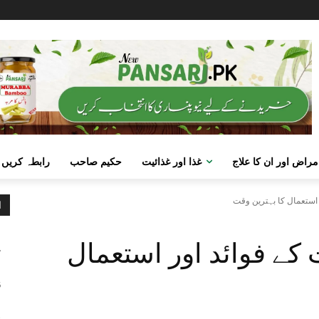
مراض اور ان کا علاج
غذا اور غذائیت
حکیم صاحب
رابطہ کریں
 استعمال کا بہترین وقت
ا
م
کے فوائد اور استعمال
ک
ص
6
گ