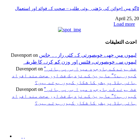
گو میں اجوائن کی بڑھتی ہوئی طلب – صحت کے فوائد اور استعمال
April 25, 2
Load more
احدث التعليقات
لیموں میں چھپے خوبصورتی کے کئی راز۔۔ جانیں
Davenport
on
لیموں سے خوبصورتی، فٹنس اور وزن کم کرنے کا طریقہ
” فٹ ہونے کے باوجود میرا بی پی ہائی
Davenport
on
کیوں ہے؟” ماہرین کے نزدیک فٹ اور صحت مند افراد
ہائی بلڈ پریشر کا شکار کیوں ہوتے ہیں؟
” فٹ ہونے کے باوجود میرا بی پی ہائی
Davenport
on
کیوں ہے؟” ماہرین کے نزدیک فٹ اور صحت مند افراد
ہائی بلڈ پریشر کا شکار کیوں ہوتے ہیں؟
اختيارات المحرر
منشورات شائعة
فئة شعبية
جڑی