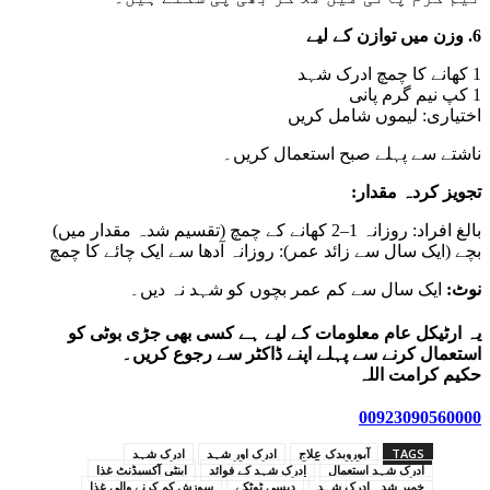
6. وزن میں توازن کے لیے
1 کھانے کا چمچ ادرک شہد
1 کپ نیم گرم پانی
اختیاری: لیموں شامل کریں
ناشتے سے پہلے صبح استعمال کریں۔
تجویز کردہ مقدار:
بالغ افراد: روزانہ 1–2 کھانے کے چمچ (تقسیم شدہ مقدار میں)
بچے (ایک سال سے زائد عمر): روزانہ آدھا سے ایک چائے کا چمچ
نوٹ:
ایک سال سے کم عمر بچوں کو شہد نہ دیں۔
یہ ارٹیکل عام معلومات کے لیے ہے کسی بھی جڑی بوٹی کو
استعمال کرنے سے پہلے اپنے ڈاکٹر سے رجوع کریں۔
حکیم کرامت اللہ
00923090560000
TAGS
آیورویدک علاج
ادرک اور شہد
ادرک شہد
ادرک شہد استعمال
ادرک شہد کے فوائد
اینٹی آکسیڈنٹ غذا
خمیر شدہ ادرک شہد
دیسی ٹوٹکے
سوزش کم کرنے والی غذا