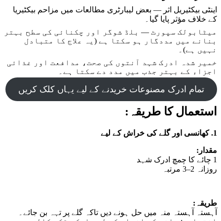
اینٹی بیکٹیریل اثر — بعض لیبارٹری مطالعات میں مزاحم بیکٹیریا
کے خلاف مؤثر پایا گیا۔
میٹابولک سپورٹ — بلڈ شوگر اور چکنائی کی سطح بہتر
بنانے میں مددگار ہو سکتا ہے (یہ علاج کا متبادل
نہیں ہے)۔
خمیر شدہ ادرک شہد آنتوں کی صحت، مدافعت اور غذائی
اجزاء کے بہتر جذب میں مدد دے سکتا ہے۔
تمام ادرک مصنوعات خریدنے کے لیے یہاں کلک کریں
استعمال کا طریقہ:
1. کھانسی اور گلے کی خراش کے لیے
مقدار:
1 چائے کا چمچ ادرک شہد
روزانہ 2–3 مرتبہ
طریقہ:
آہستہ آہستہ منہ میں حل ہونے دیں تاکہ گلے پر تہہ بن جائے۔