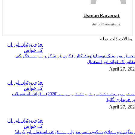
Usman Karamat
https://herbsinfo.pk/
مقالات ذات صلة
جڑی بوٹیاں اور ان
کے خواص
چسٹر میں ملک تھیسل(اونٹ کٹارہ) کیوں ٹرینڈ کر رہا ہے – جگر کی
ائی کے فوائد اور استعمال
April 27, 20
جڑی بوٹیاں اور ان
کے خواص
گلاسگو میں جنسنگ کیوں ٹرینڈ کر رہی ہے (2026) – فوائد، استعمالات
ر خریداری گائیڈ
April 27, 20
جڑی بوٹیاں اور ان
کے خواص
منگھم میں شلاجیت کیوں اتنی مقبول ہے – فوائد، استعمال اور ڈیمانڈ