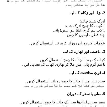
اختیاری: بلغم کے اخراج کے لیے ایک چٹکی کالی مرچ
شامل کی جا سکتی ہے۔
2. نزلہ اور زکام کے لیے
ادرک شہد چائے:
1 کھانے کا چمچ ادرک شہد
1 کپ نیم گرم (ابلتا ہوا نہیں) پانی
چند قطرے لیموں کا رس
علامات کے دوران روزانہ 2 مرتبہ استعمال کریں۔
3. ہاضمے اور اپھارے کے لیے
کھانے کے بعد 1 چائے کا چمچ استعمال کریں
یا نیم گرم پانی میں ملا کر بھاری کھانے کے بعد پی لیں۔
4. قوتِ مدافعت کے لیے
صبح نہار منہ 1 چائے کا چمچ روزانہ استعمال کریں۔
بہترین نتائج کے لیے باقاعدگی ضروری ہے۔
5. متلی یا سفر کے دوران
سفر سے پہلے آدھا سے ایک چائے کا چمچ استعمال کریں۔
نیم گرم پانی میں ملا کر بھی پی سکتے ہیں۔