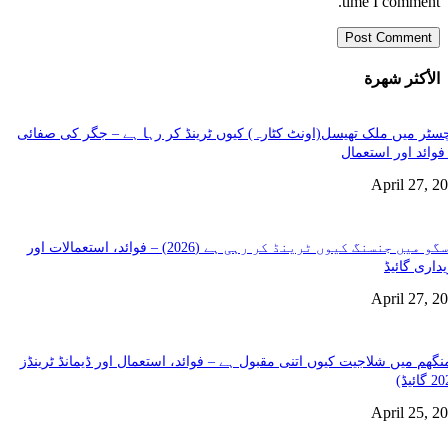
time I comment.
الأكثر شهرة
سٹر میں ملک تھیسل(اونٹ کٹارہ) کیوں ٹرینڈ کر رہا ہے – جگر کی صفائی
فوائد اور استعمال
April 27, 2
گلاسگو میں جنسنگ کیوں ٹرینڈ کر رہی ہے (2026) – فوائد، استعمالات اور
داری گائیڈ
April 27, 2
نگھم میں شلاجیت کیوں اتنی مقبول ہے – فوائد، استعمال اور ڈیمانڈ ٹرینڈز
April 25, 2