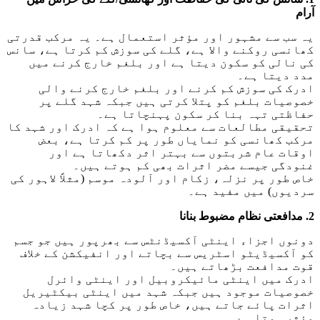
آرام
یہ سب سے مشہور اور مؤثر استعمال ہے۔ یہ مرکب قدرتی
کھانسی روکنے والا ہے، گلے کی سوزش کم کرتا ہے، سانس
کی نالی کو سکون دیتا ہے اور بلغم خارج کرنے میں
مدد دیتا ہے۔
ادرک کی سوزش کم کرنے اور بلغم خارج کرنے والی
خصوصیات بلغم کو پتلا کرتی ہیں جبکہ شہد گلے پر
حفاظتی تہہ بنا کر سکون پہنچاتا ہے۔
تحقیقی مطالعات سے معلوم ہوا ہے کہ ادرک اور شہد کا
مرکب کھانسی کو نمایاں طور پر کم کرتا ہے، بعض
اوقات عام شربتوں سے بہتر اثر دکھاتا ہے اور
غنودگی جیسے مضر اثرات بھی کم ہوتے ہیں۔
خاص طور پر نزلہ، زکام اور آلودہ موسم (مثلاً لاہور کی
سردیوں) میں مفید ہے۔
2. مدافعتی نظام مضبوط بنانا
دونوں اجزاء اینٹی آکسیڈنٹس سے بھرپور ہیں جو جسم
کو آکسیڈیٹو اسٹریس سے بچاتے اور انفیکشن کے خلاف
قوت مدافعت بڑھاتے ہیں۔
ادرک میں اینٹی مائیکروبیل اور اینٹی وائرل
خصوصیات موجود ہیں جبکہ شہد میں اینٹی بیکٹیریل
اثرات پائے جاتے ہیں، خاص طور پر کچا شہد زیادہ
مؤثر ہوتا ہے۔