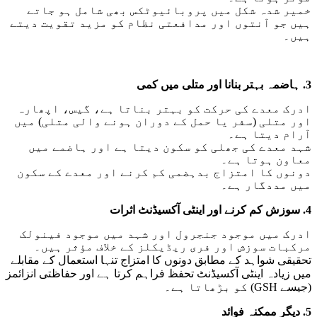
خمیر شدہ شکل میں پروبائیوٹکس بھی شامل ہو جاتے
ہیں جو آنتوں اور مدافعتی نظام کو مزید تقویت دیتے
ہیں۔
3. ہاضمہ بہتر بنانا اور متلی میں کمی
ادرک معدے کی حرکت کو بہتر بناتا ہے، گیس، اپھارہ
اور متلی (سفر یا حمل کے دوران ہونے والی متلی) میں
آرام دیتا ہے۔
شہد معدے کی جھلی کو سکون دیتا ہے اور ہاضمے میں
معاون ہوتا ہے۔
دونوں کا امتزاج بدہضمی کم کرنے اور معدے کے سکون
میں مددگار ہے۔
4. سوزش کم کرنے اور اینٹی آکسیڈنٹ اثرات
ادرک میں موجود جنجرول اور شہد میں موجود فینولک
مرکبات سوزش اور فری ریڈیکلز کے خلاف مؤثر ہیں۔
تحقیقی شواہد کے مطابق دونوں کا امتزاج تنہا استعمال کے مقابلے
میں زیادہ اینٹی آکسیڈنٹ تحفظ فراہم کرتا ہے اور حفاظتی انزائمز
(جیسے GSH) کو بڑھاتا ہے۔
5. دیگر ممکنہ فوائد