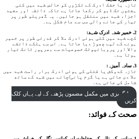
تازہ یا خشک ادرک کے ٹکڑوں کو خالص شہد میں کئی
ہفتوں تک ڈبو کر رکھا جاتا ہے تاکہ ذائقہ اور مفید
اجزاء شہد میں منتقل ہو جائیں۔ یہ گھریلو طور پر
تیار کی جانے والی سب سے عام شکل ہے۔
2. خمیر شدہ ادرک شہد:
کچے شہد میں کٹی ہوئی ادرک ملا کر قدرتی طور پر خمیر
ہونے کے لیے چھوڑ دیا جاتا ہے۔ اس سے ہلکے ذائقے
والا اور پروبائیوٹک خصوصیات سے بھرپور ٹانک تیار
ہوتا ہے۔
3. سادہ آمیزہ:
تازہ کدوکش یا قتلی کی ہوئی ادرک براہِ راست شہد میں
ملا دی جاتی ہے یا گرم پانی/چائے میں شہد کے ساتھ
شامل کی جاتی ہے۔
انگریزی میں مکمل مضمون پڑھنے کے لیے یہاں کلک
کریں
صحت کے فوائد:
1. سانس کی نالی کی حفاظت اور کھانسی/گلے کی خراش میں