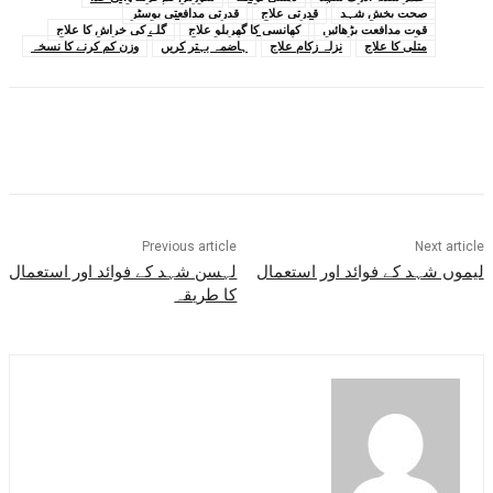
صحت بخش شہد
قدرتی علاج
قدرتی مدافعتی بوسٹر
قوت مدافعت بڑھائیں
کھانسی کا گھریلو علاج
گلے کی خراش کا علاج
متلی کا علاج
نزلہ زکام علاج
ہاضمہ بہتر کریں
وزن کم کرنے کا نسخہ
Previous article
Next article
لیموں شہد کے فوائد اور استعمال
لہسن شہد کے فوائد اور استعمال
کا طریقہ