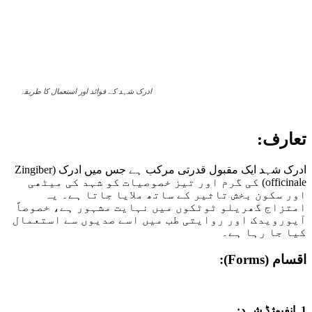
ادرک شہد کے فوائد اور استعمال کا طریقہ
تعارف:
ادرک شہد ایک مقبول قدرتی مرکب ہے جس میں ادرک (Zingiber
officinale) کی گرم اور تیز خصوصیات کو شہد کی میٹھی
اور سکون بخش تاثیر کے ساتھ ملایا جاتا ہے۔ یہ
امتزاج گھریلو ٹوٹکوں میں نہایت مشہور ہے، خصوصاً
آیورویدک اور روایتی طب میں اسے صدیوں سے استعمال
کیا جا رہا ہے۔
اقسام (Forms):
1. انفیوژڈ شہد: