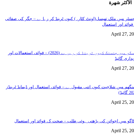
الأكثر شهرة
سٹر میں ملک تھیسل(اونٹ کٹارہ) کیوں ٹرینڈ کر رہا ہے – جگر کی صفائی
فوائد اور استعمال
April 27, 2
گلاسگو میں جنسنگ کیوں ٹرینڈ کر رہی ہے (2026) – فوائد، استعمالات اور
داری گائیڈ
April 27, 2
نگھم میں شلاجیت کیوں اتنی مقبول ہے – فوائد، استعمال اور ڈیمانڈ ٹرینڈز
April 25, 2
گو میں اجوائن کی بڑھتی ہوئی طلب – صحت کے فوائد اور استعمال
April 25, 2