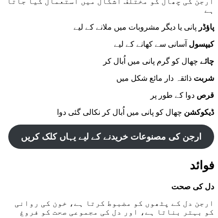
ارجن کی چھال کو مختلف اشکال میں استعمال کیا جاتا
ہے
پاؤڈر
پانی یا دیگر مشروبات میں ملانے کے لیے
کیپسول
آسانی سے کھانے کے لیے
چائے
چھال کو گرم پانی میں اُبال کر
شربت
ذائقہ دار مائع شکل میں
قرص
دوا کے طور پر
ڈیکوکشن
چھال کو پانی میں اُبال کر نکالی گئی دوا
ارجن کی مصنوعات خریدنے کے لیے یہاں کلک کریں
فوائد
دل کی صحت
ارجن دل کے پٹھوں کو مضبوط کرتا ہے، خون کی روانی
کو بہتر بناتا ہے، اور دل کی مجموعی صحت کو فروغ