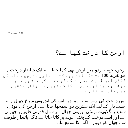
Version 1.0.0
ارجن کا درخت کیا ہے؟
ارجن، جسے اردو میں ارجن بھی کہا جاتا ہے، ایک شاندار درخت ہے
جو تقریباً 100 فٹ تک بلند ہو سکتا ہے اور صدیوں سے اس کی
لکڑی اور طبی خصوصیات کے لیے قدر کی جاتی ہے۔ یہ
درخت بھارت اور سری لنکا کے نیم ہمالیائی علاقوں
میں پایا جاتا ہے۔
اس درخت کی سب سے اہم چیز اس کی اندرونی سرخ چھال ہے،
جسے دل کے لیے ایک بہترین دوا سمجھا جاتا ہے۔ ارجن کی موٹی،
سفید یا گلابی-سرمئی بیرونی چھال ہر سال قدرتی طور پر جھڑتی
ہے اور اسے درخت کے پختہ ہونے پر کاٹا جاتا ہے تاکہ پائیدار طریقے
سے چھال کو دوبارہ اگنے کا موقع ملے۔