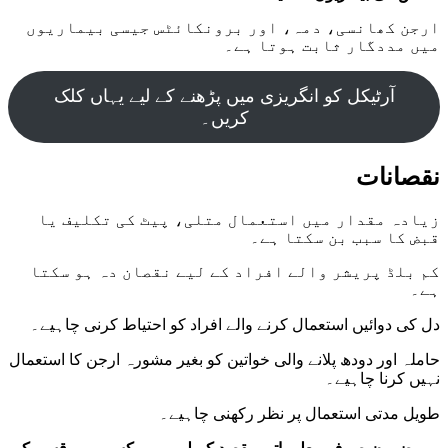
ارجن کھانسی، دمہ، اور برونکائٹس جیسی بیماریوں
میں مددگار ثابت ہوتا ہے۔
آرٹیکل کو انگریزی میں پڑھنے کے لیے یہاں کلک
کریں۔
نقصانات
زیادہ مقدار میں استعمال متلی، پیٹ کی تکلیف یا
قبض کا سبب بن سکتا ہے۔
کم بلڈ پریشر والے افراد کے لیے نقصان دہ ہو سکتا
ہے۔
دل کی دوائیں استعمال کرنے والے افراد کو احتیاط کرنی چاہیے۔
حاملہ اور دودھ پلانے والی خواتین کو بغیر مشورہ ارجن کا استعمال
نہیں کرنا چاہیے۔
طویل مدتی استعمال پر نظر رکھنی چاہیے۔