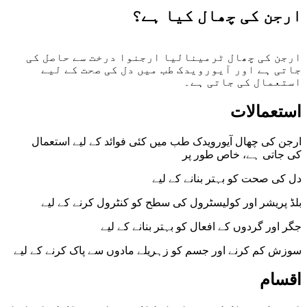
ارجن کی چھال کیا ہے؟
ارجن کی چھال ٹرمینالیا ارجنوا درخت سے حاصل کی
جاتی ہے اور آیورویدک طب میں دل کی صحت کے لیے
استعمال کی جاتی ہے۔
استعمالات
ارجن کی چھال آیورویدک طب میں کئی فوائد کے لیے استعمال
کی جاتی ہے، خاص طور پر
دل کی صحت کو بہتر بنانے کے لیے
بلڈ پریشر اور کولیسٹرول کی سطح کو کنٹرول کرنے کے لیے
جگر اور گردوں کے افعال کو بہتر بنانے کے لیے
سوزش کم کرنے اور جسم کو زہریلے مادوں سے پاک کرنے کے لیے
اقسام