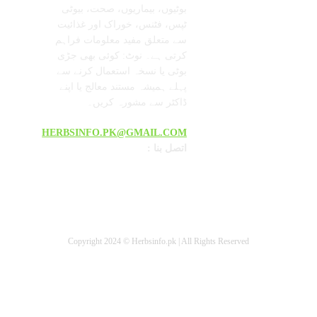
بوٹیوں، بیماریوں، صحت، بیوٹی
ٹپس، فٹنس، خوراک اور غذائیت
سے متعلق مفید معلومات فراہم
کرتی ہے۔ نوٹ: کوئی بھی جڑی
بوٹی یا نسخہ استعمال کرنے سے
پہلے ہمیشہ مستند معالج یا اپنے
ڈاکٹر سے مشورہ کریں۔
HERBSINFO.PK@GMAIL.COM
: اتصل بنا
Copyright 2024 © Herbsinfo.pk | All Rights Reserved