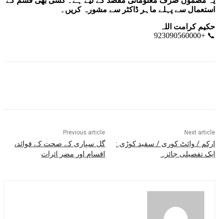
یہ مضمون صرف معلوماتی مقصد کے لیے ہے۔ کسی بھی قسم کے
استعمال سے پہلے ماہر ڈاکٹر سے مشورہ کریں۔
حکیم کرامت اللہ
📞 +923090560000
Previous article
Next article
ارکم / وائٹ کوری / سفید کوڑی :
گل سپاری کے صحت کے فوائد،
ایک تفصیلی جائزہ
اقسام اور مضر اثرات