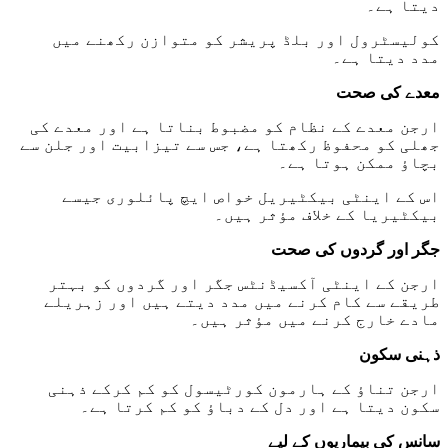
دیتا ہے۔
کولیسٹرول اور بلڈ پریشر کو متوازن رکھنے میں
مدد دیتا ہے۔
معدے کی صحت
ارجن معدے کے نظام کو مضبوط بناتا ہے اور معدے کی
جھلی کو محفوظ رکھتا ہے، جس سے تیزابیت اور جلن سے
بچاؤ ممکن ہوتا ہے۔
اس کے اینٹی بیکٹیریل خواص ایچ پائلوری جیسے
بیکٹیریا کے خلاف مؤثر ہیں۔
جگر اور گردوں کی صحت
ارجن کے اینٹی آکسیڈنٹس جگر اور گردوں کو بہتر
طریقے سے کام کرنے میں مدد دیتے ہیں اور زہریلے
مادے خارج کرنے میں مؤثر ہیں۔
ذہنی سکون
ارجن تناؤ کے ہارمون کورٹیسول کو کم کرکے ذہنی
سکون دیتا ہے اور دل کے دباؤ کو کم کرتا ہے۔
سانس کی بیماریوں کے لیے