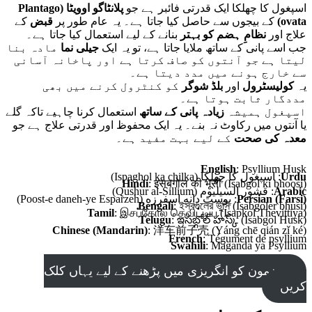
اسپغول کا چھلکا ایک قدرتی فائبر ہے جو
پلانٹاگو اوویٹا (Plantago
ovata)
کے بیجوں سے حاصل کیا جاتا ہے۔ یہ عام طور پر
قبض
کے
علاج اور
نظامِ ہضم کو بہتر
بنانے کے لیے استعمال کیا جاتا ہے۔
جب اسے پانی کے ساتھ ملایا جاتا ہے، تو یہ ایک
جیلی نما
مادہ بنا
لیتا ہے جو آنتوں کو صاف کرتا ہے اور پاخانہ آسانی
سے خارج ہونے میں مدد دیتا ہے۔
یہ
کولیسٹرول
اور
بلڈ شوگر
کو کنٹرول کرنے میں بھی
مددگار ثابت ہوتا ہے۔
اسپغول ہمیشہ
زیادہ پانی کے ساتھ
استعمال کرنا چاہیے تاکہ گلے
یا آنتوں میں رکاوٹ نہ بنے۔ یہ ایک محفوظ اور قدرتی علاج ہے جو
معدہ کی صحت
کے لیے بہت مفید ہے۔
English
: Psyllium Husk
Urdu
: اسپغول کا چھلکا (Ispaghol ka chilka)
Hindi
: इसबगोल की भूसी (Isabgol ki bhoosi)
Arabic
: قشور السيليوم (Qushur al-Sillium)
Persian (Farsi)
: پوست دانه اسفرزه (Poost-e daneh-ye Esparzeh)
Bengali
: ইসবগুলের ভুসি (Isabgoler bhusi)
Tamil
: இசப்கோல் தெவிட்டிய (Isapkol Thevittiya)
Telugu
: ఇసబ్గోల్ హస్క్ (Isabgol Husk)
Chinese (Mandarin)
: 洋车前子壳 (Yáng chē qián zǐ ké)
French
: Tégument de psyllium
Swahili
: Maganda ya Psyllium
مضمون کو انگریزی میں پڑھنے کے لیے یہاں کلک
کریں