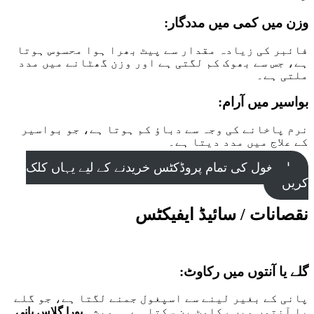
وزن میں کمی میں مددگار:
فائبر کی زیادہ مقدار سے پیٹ بھرا ہوا محسوس ہوتا
ہے، جس سے بھوک کم لگتی ہے اور وزن گھٹانے میں مدد
ملتی ہے۔
بواسیر میں آرام:
نرم پاخانے کی وجہ سے دباؤ کم ہوتا ہے، جو بواسیر
کے علاج میں مدد دیتا ہے۔
اسپغول کی تمام پروڈکٹس خریدنے کے لیے یہاں کلک
کریں
نقصانات / سائیڈ ایفیکٹس
گلے یا آنتوں میں رکاوٹ:
پانی کے بغیر لینے سے اسپغول جمنے لگتا ہے، جو گلے
یا آنتوں میں رکاوٹ بن سکتا ہے۔ ہمیشہ
پورا گلاس پانی