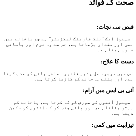
صحت کے فوائد
قبض سے نجات:
اسپغول ایک “بلک فارمنگ لیکزیٹو” ہے جو پاخانے میں
نمی اور مقدار بڑھاتا ہے، جس سے وہ نرم اور بآسانی
خارج ہوتا ہے۔
دست کا علاج:
اس میں موجود حل پذیر فائبر اضافی پانی کو جذب کرتا
ہے، اور پتلے پاخانے کو گاڑھا کرتا ہے۔
آئی بی ایس میں آرام:
اسپغول آنتوں کی سوزش کو کم کرتا ہے، پاخانے کو
بہتر بناتا ہے، اور پانی جذب کر کے آنتوں کو سکون
دیتا ہے۔
تیزابیت میں کمی: