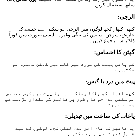
ساتھ استعمال کریں۔
الرجی:
کبھی کبھار کچھ لوگوں میں الرجی ہو سکتی ہے، جیسے کہ
خارش، سوجن، سانس کی تنگی وغیرہ۔ ایسی صورت میں فوراً
ڈاکٹر سے رجوع کریں۔
گھٹن کا احساس:
کم پانی پینے کی صورت میں گلے میں گھٹن محسوس ہو
سکتی ہے۔
پیٹ میں درد یا گیس:
کچھ افراد کو ہلکا پھلکا درد یا پیٹ میں گیس محسوس
ہو سکتی ہے، جو عام طور پر فائبر کی مقدار بڑھنے کی
وجہ سے ہوتا ہے۔
پاخانے کی ساخت میں تبدیلی:
یہ فائبر کا عام اثر ہے، لیکن کچھ لوگوں کے لیے
قابلِ غور تبدیلی ہو سکتی ہے۔