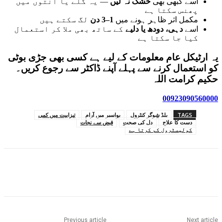
اسے کبھی بھی
خشک نہ لیں
— یہ گلے یا آنتوں میں
پھنس سکتا ہے
مکمل اثر ظاہر ہونے میں
1–3 دن
لگ سکتے ہیں
اسے
دہی، دودھ یا دلیے
کے ساتھ بھی ملا کر استعمال
کیا جا سکتا ہے
یہ ارٹیکل عام معلومات کے لیے ہے کسی بھی جڑی بوٹی
کو استعمال کرنے سے پہلے آپنے ڈاکٹر سے رجوع کریں۔
حکیم کرامت اللہ
00923090560000
TAGS
بلڈ شوگر کنٹرول
بواسیر میں آرام
تیزابیت میں کمی
دست کا علاج
دل کی صحت
قبض سے نجات
کولیسٹرول کم کرتا ہے
Previous article
Next article