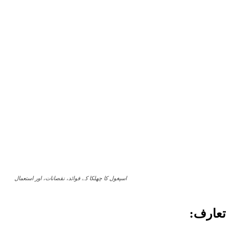
اسپغول کا چھلکا کے فوائد، نقصانات، اور استعمال
تعارف: