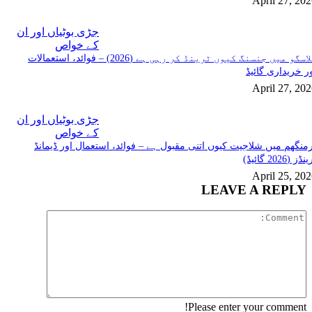
April 27, 20
جڑی بوٹیاں اور ان
کے خواص
گلاسگو میں جنسنگ کیوں ٹرینڈ کر رہی ہے (2026) – فوائد، استعمالات
ر خریداری گائیڈ
April 27, 20
جڑی بوٹیاں اور ان
کے خواص
منگھم میں شلاجیت کیوں اتنی مقبول ہے – فوائد، استعمال اور ڈیمانڈ
ڈز (2026 گائیڈ)
April 25, 20
LEAVE A REPLY
Comment:
Please enter your comment!