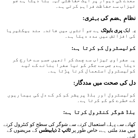
معدے کی دیوار پر ایک حفاظتی تہہ بنا دیتا ہے جو
تیزاب سے حفاظت فراہم کرتی ہے۔
نظامِ ہضم کی بہتری:
یہ ایک
پری بایوٹک
ہے جو آنتوں میں فائدہ مند بیکٹیریا
کی افزائش میں مدد دیتا ہے۔
کولیسٹرول کم کرتا ہے:
یہ صفراوی تیزاب سے چمٹ کر انھیں جسم سے خارج کر
دیتا ہے، جس سے جگر کو نیا صفرا بنانے کے لیے
کولیسٹرول استعمال کرنا پڑتا ہے۔
دل کی صحت میں مددگار:
کولیسٹرول اور بلڈ پریشر کم کر کے دل کی بیماریوں
کے خطرے کو کم کرتا ہے۔
بلڈ شوگر کنٹرول کرتا ہے:
کھانے سے پہلے استعمال کرنے سے شوگر کی سطح کو کنٹرول کرنے
میں مدد ملتی ہے، خاص طور پر
ٹائپ 2 ذیابیطس
کے مریضوں کے
لیے۔