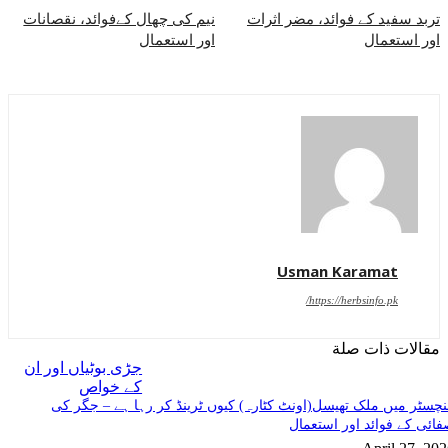
تربد سفید کے فوائد، مضر اثرات
نیم کی چھال کےفوائد، نقصانات
اور استعمال
اور استعمال
Usman Karamat
https://herbsinfo.pk/
مقالات ذات صلة
جڑی بوٹیاں اور ان
کے خواص
چسٹر میں ملک تھیسل(اونٹ کٹارہ) کیوں ٹرینڈ کر رہا ہے – جگر کی
ائی کے فوائد اور استعمال