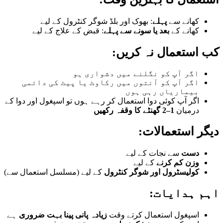
کھانے سے
پہلے
: بھوک اور بلڈ شوگر کنٹرول کے لیے
کھانے کے
بعد یا سونے سے پہلے
: قبض کے علاج کے لیے
کب استعمال نہ کریں:
اگر آپ کو نگلنے میں دشواری ہو
اگر آپ کو آنتوں میں رکاوٹ یا پیٹ کی دائمی
بیماریاں رہی ہوں
اگر آپ کوئی دوا استعمال کر رہے ہوں تو اسپغول اور دوا کے
درمیان
1–2 گھنٹے کا وقفہ رکھیں
دیگر استعمالات:
دست
سے نجات کے لیے
وزن کم کرنے
کے لیے
کولیسٹرول اور شوگر کنٹرول
کے لیے (مسلسل استعمال سے)
اہم ہدایات:
اسپغول استعمال کرتے وقت
زیادہ پانی پینا بہت ضروری
ہے