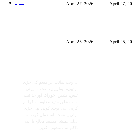
حکیم
April 27, 2026
April 27, 2
صاحب
0
نگھم میں شلاجیت کیوں اتنی
برمنگھم میں شلاجیت کیوں اتنی
ول ہے – فوائد، استعمال اور
مقبول ہے – فوائد، استعمال اور
 ٹرینڈز (2026 گائیڈ)
ڈیمانڈ ٹرینڈز (2026 گائیڈ)
April 25, 2026
April 25, 2
معلومات عنا
تابعنا
یہ ویب سائٹ ہر قسم کی جڑی
بوٹیوں، بیماریوں، صحت، بیوٹی
ٹپس، فٹنس، خوراک اور غذائیت
سے متعلق مفید معلومات فراہم
کرتی ہے۔ نوٹ: کوئی بھی جڑی
بوٹی یا نسخہ استعمال کرنے سے
پہلے ہمیشہ مستند معالج یا اپنے
ڈاکٹر سے مشورہ کریں۔