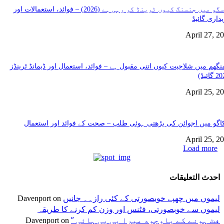
گلاسگو میں جنسنگ کیوں ٹرینڈ کر رہی ہے (2026) – فوائد، استعمالات اور
داری گائیڈ
April 27, 2
نگھم میں شلاجیت کیوں اتنی مقبول ہے – فوائد، استعمال اور ڈیمانڈ ٹرینڈز
April 25, 2
گو میں اجوائن کی بڑھتی ہوئی طلب – صحت کے فوائد اور استعمال
April 25, 2
Load more
احدث التعليقات
لیموں میں چھپے خوبصورتی کے کئی راز۔۔ جانیں
Davenport
on
لیموں سے خوبصورتی، فٹنس اور وزن کم کرنے کا طریقہ
” فٹ ہونے کے باوجود میرا بی پی ہائی
Davenport
on