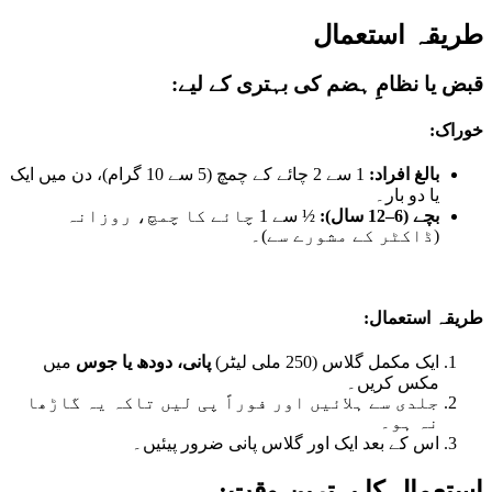
طریقہ استعمال
قبض یا نظامِ ہضم کی بہتری کے لیے:
خوراک:
بالغ افراد:
1 سے 2 چائے کے چمچ (5 سے 10 گرام)، دن میں ایک
یا دو بار۔
بچے (6–12 سال):
½ سے 1 چائے کا چمچ، روزانہ
(ڈاکٹر کے مشورے سے)۔
طریقہ استعمال:
ایک مکمل گلاس (250 ملی لیٹر)
پانی، دودھ یا جوس
میں
مکس کریں۔
جلدی سے ہلائیں اور فوراً پی لیں تاکہ یہ گاڑھا
نہ ہو۔
اس کے بعد ایک اور گلاس پانی ضرور پیئیں۔
استعمال کا بہترین وقت: