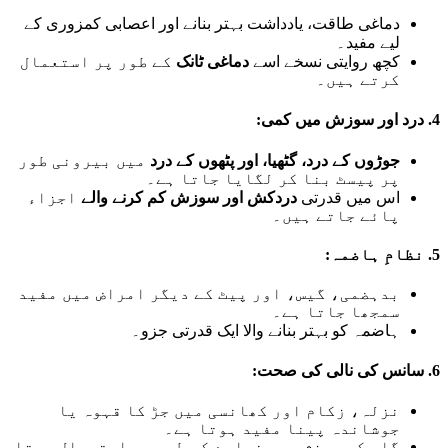
دماغی طاقت، یادداشت بہتر بنانے اور اعصابی کمزوری کے
لیے مفید۔
کچھ روایتی نسخے اسے
دماغی ٹانک
کے طور پر استعمال
کرتے ہیں۔
4.
درد اور سوزش میں کمی:
جوڑوں کے درد، گٹھیا، اور پٹھوں کے درد
میں بیرونی طور
پر پیسٹ بنا کر لگایا جاتا ہے۔
اس میں قدرتی
دردکش اور سوزش کم کرنے والے
اجزاء
پائے جاتے ہیں۔
5.
نظامِ ہاضمہ:
بدہضمی، گیس، اور پیٹ کے دیگر امراض میں مفید
سمجھا جاتا ہے۔
ہاضمہ کو بہتر بنانے والا ایک قدرتی جزو۔
6.
سانس کی نالی کی صحت:
نزلہ، زکام اور کھانسی میں جڑ کا قہوہ یا
جوشاندہ پینا مفید ہوتا ہے۔
گلے کی سوزش میں غرارے کے طور پر استعمال ہوتا