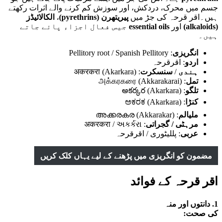
جسم میں محرک، دردکش، اور سوزش کم کرنے والے اثرات رکھتے
ہیں۔اقر قرحہ کی جڑ میں
پیریتھرن (pyrethrins)
،
الکالائیڈز
(alkaloids)
اور
essential oils
جیس فعال اجزاء پائے جاتے
ہیں۔
انگریزی
: Pellitory root / Spanish Pellitory
اردو
: اقرقرحہ
ہندی
/
سنسکرت
: अकरकरा (Akarkara)
تمل
: அக்கரகரை (Akkarakarai)
تلگو
: అకర్కర (Akarkara)
کنڑا
: ಅಕರಕ (Akarkara)
ملیالم
: അക്കരകര (Akkarakar)
مرہٹی / گجراتی
: अकरकरा / અકર્કરા
عربی
: پللیٹوری / اقرقرحہ
مضمون کو انگریزی میں پڑھنے کے لیے یہاں کلک کریں
اقر قرحہ کے فوائد
1.
دانتوں اور منہ
کی صحت: