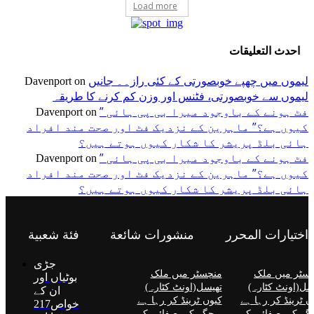
Load more
احدث التعليقات
لیموں میں چھپے خوبصورتی کے کئی راز۔۔ جانیں
Davenport
on
لیموں سے خوبصورتی، فٹنس اور وزن کم کرنے کا طریقہ
” فٹ ہونے کے باوجود میرا بی پی ہائی
Davenport
on
کیوں ہے؟” ماہرین کے نزدیک فٹ اور صحت مند افراد
ہائی بلڈ پریشر کا شکار کیوں ہوتے ہیں؟
” فٹ ہونے کے باوجود میرا بی پی ہائی
Davenport
on
کیوں ہے؟” ماہرین کے نزدیک فٹ اور صحت مند افراد
ہائی بلڈ پریشر کا شکار کیوں ہوتے ہیں؟
اختيارات المحرر
منشورات شائعة
فئة شعبية
جڑی
سٹر میں ملک
منچسٹر میں ملک
بوٹیاں اور
سل(اونٹ کٹارہ)
تھیسل(اونٹ کٹارہ)
ان کے
ں ٹرینڈ کر رہا ہے
کیوں ٹرینڈ کر رہا ہے
خواص
217
گر کی صفائی کے
– جگر کی صفائی کے