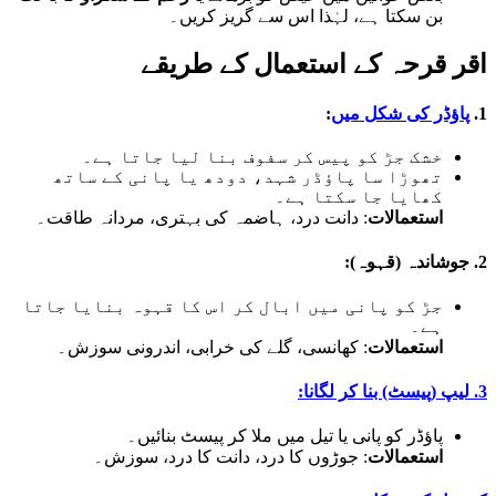
بن سکتا ہے، لہٰذا اس سے گریز کریں۔
اقر قرحہ کے استعمال کے طریقے
1.
پاؤڈر کی شکل میں
:
خشک جڑ کو پیس کر سفوف بنا لیا جاتا ہے۔
تھوڑا سا پاؤڈر شہد، دودھ یا پانی کے ساتھ
کھایا جا سکتا ہے۔
استعمالات
: دانت درد، ہاضمہ کی بہتری، مردانہ طاقت۔
2. جوشاندہ (قہوہ):
جڑ کو پانی میں ابال کر اس کا قہوہ بنایا جاتا
ہے۔
استعمالات
: کھانسی، گلے کی خرابی، اندرونی سوزش۔
3. لیپ (پیسٹ) بنا کر لگانا:
پاؤڈر کو پانی یا تیل میں ملا کر پیسٹ بنائیں۔
استعمالات
: جوڑوں کا درد، دانت کا درد، سوزش۔