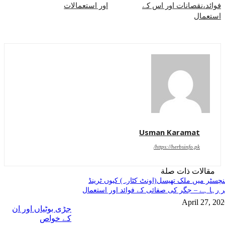
فوائد،نقصانات اور اس کے
اور استعمالات
استعمال
Usman Karamat
https://herbsinfo.pk/
مقالات ذات صلة
چسٹر میں ملک تھیسل(اونٹ کٹارہ) کیوں ٹرینڈ
 رہا ہے – جگر کی صفائی کے فوائد اور استعمال
April 27, 20
جڑی بوٹیاں اور ان
کے خواص