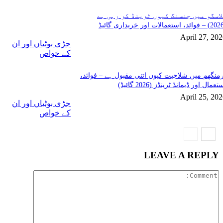
لاسگو میں جنسنگ کیوں ٹرینڈ کر رہی ہے
April 27, 20
جڑی بوٹیاں اور ان
کے خواص
منگھم میں شلاجیت کیوں اتنی مقبول ہے – فوائد،
تعمال اور ڈیمانڈ ٹرینڈز (2026 گائیڈ)
April 25, 20
جڑی بوٹیاں اور ان
کے خواص
LEAVE A REPLY
Comment: