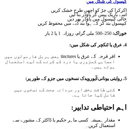
کپسول کی شکل میں
اکرکرا کی جڑ کو اچھی طرح خشک کریں
اسے باریک پیس کر پاؤڈر بنا لیں
خالی کیپسول میں پاؤڈر بھر دیں
کیپسول بند کر کے ہوا بند ڈبے میں محفوظ کریں
خوراک:
250–500 ملی گرام، روزانہ 1 یا 2 بار
4. عرق یا ٹنکچر کی شکل میں:
اقر قرحہ کے عرق یا tinctures بعض ہربل فارمولوں میں
اعصابی کمزوری یا درد کم کرنے کے لیے استعمال
ہوتے ہیں۔
5. روایتی یونانی/آیورویدک نسخوں میں جزو کے طور پر:
کئی طاقت بخش اور مردانہ صحت کے نسخوں میں
شامل کیا جاتا ہے۔
اہم احتیاطی تدابیر:
مقدار ہمیشہ کسی ماہر حکیم یا ڈاکٹر کے مشورے سے
استعمال کریں۔