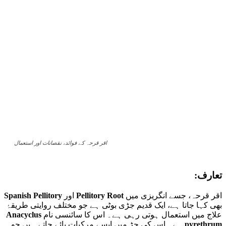
اقر قرحہ کے فوائد، نقصانات اور استعمال
تعارف:
اقر قرحہ، جسے انگریزی میں
Pellitory Root
اور
Spanish Pellitory
بھی کہا جاتا ہے، ایک قدیم جڑی بوٹی ہے جو مختلف روایتی طریقۂ
علاج میں استعمال ہوتی رہی ہے۔ اس کا سائنسی نام
Anacyclus
pyrethrum
ہے۔ اس کی جڑ میں ایسے مرکبات پائے جاتے ہیں جو