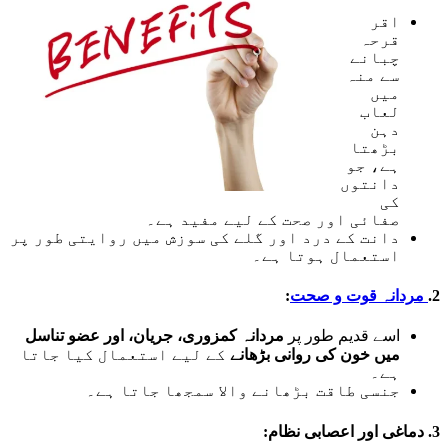
اقر
قرحہ
چبانے
سے منہ
میں
لعاب
دہن
بڑھتا
ہے، جو
دانتوں
کی
صفائی اور صحت کے لیے مفید ہے۔
دانت کے درد اور گلے کی سوزش میں روایتی طور پر
استعمال ہوتا ہے۔
2.
مردانہ قوت و صحت
:
اسے قدیم طور پر
مردانہ کمزوری، جریان، اور عضو تناسل
میں خون کی روانی بڑھانے
کے لیے استعمال کیا جاتا
ہے۔
جنسی طاقت بڑھانے والا سمجھا جاتا ہے۔
3.
دماغی اور اعصابی نظام: