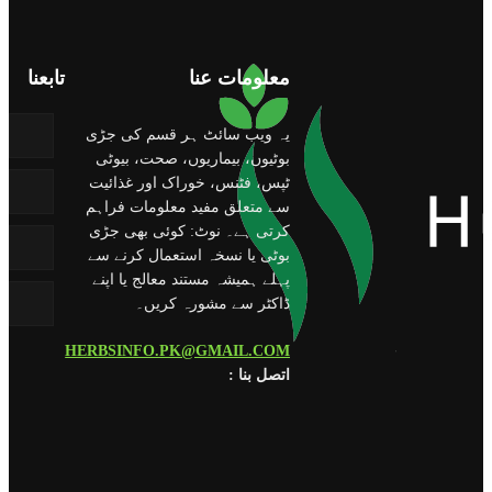
معلومات عنا
تابعنا
یہ ویب سائٹ ہر قسم کی جڑی
بوٹیوں، بیماریوں، صحت، بیوٹی
ٹپس، فٹنس، خوراک اور غذائیت
سے متعلق مفید معلومات فراہم
کرتی ہے۔ نوٹ: کوئی بھی جڑی
بوٹی یا نسخہ استعمال کرنے سے
پہلے ہمیشہ مستند معالج یا اپنے
ڈاکٹر سے مشورہ کریں۔
HERBSINFO.PK@GMAIL.COM
: اتصل بنا