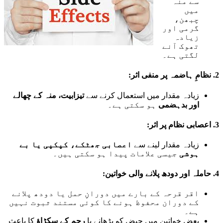
سے منہ
میں
چبھن،
گرمی اور
زیادہ
تھوک آنے
لگتی ہے۔
2.
نظامِ ہاضمہ پر منفی اثر:
زیادہ مقدار میں استعمال کرنے سے
تیزابیت، منہ کے چھالے
اور بدہضمی
ہو سکتی ہے۔
3.
اعصابی نظام پر اثر:
زیادہ مقدار لینے سے
اعصابی جھٹکے، کپکپی یا بے
ہوشی
جیسی علامات پیدا ہو سکتی ہیں۔
4.
حاملہ اور دودھ پلانے والی خواتین:
اقر قرحہ کے بارے میں دورانِ حمل یا دودھ پلانے
کے دوران محفوظ ہونے کا کوئی مستند ثبوت نہیں
ہے۔
بعض خواتین میں حیض کو بڑھانے یا
رحم کے سکڑاؤ
کا باعث