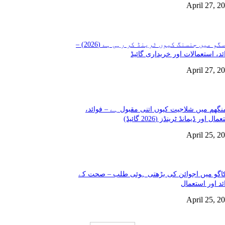
April 27, 2
گلاسگو میں جنسنگ کیوں ٹرینڈ کر رہی ہے (2026) –
ئد، استعمالات اور خریداری گائیڈ
April 27, 2
نگھم میں شلاجیت کیوں اتنی مقبول ہے – فوائد،
مال اور ڈیمانڈ ٹرینڈز (2026 گائیڈ)
April 25, 2
گو میں اجوائن کی بڑھتی ہوئی طلب – صحت کے
ئد اور استعمال
April 25, 2