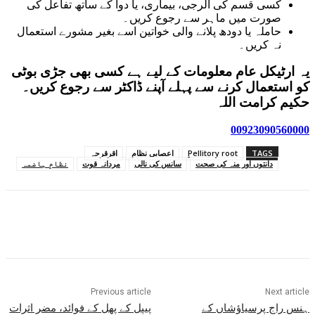
کسی قسم کی الرجی، بیماری، یا دوا کے ساتھ تفاعل کی
صورت میں ماہر سے رجوع کریں۔
حاملہ یا دودھ پلانے والی خواتین اسے بغیر مشورے استعمال
نہ کریں۔
یہ ارٹیکل عام معلومات کے لیے ہے کسی بھی جڑی بوٹی
کو استعمال کرنے سے پہلے آپنے ڈاکٹر سے رجوع کریں۔
حکیم کرامت اللہ
00923090560000
TAGS
Pellitory root
اعصابی نظام
اقرقرحہ
دانتوں اور منہ کی صحت
سانس کی نالی
مردانہ قوت
نظامِ ہاضمہ
Previous article
Next article
ہنس راج پرسیاؤشاں کے
پیپل کے پھل کے فوائد، مضر اثرات