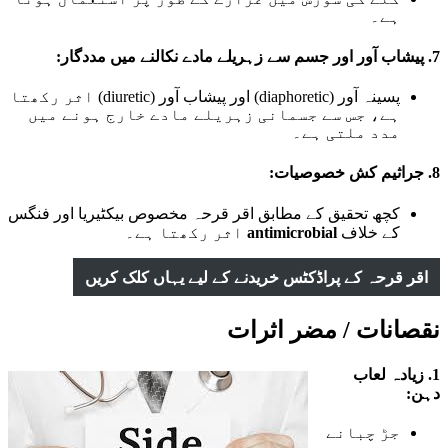
ہے۔
7.
پیشاب آور اور جسم سے زہریلے مادے نکالنے میں مددگار:
پسینہ آور (diaphoretic) اور پیشاب آور (diuretic) اثر رکھتا
ہے، جس سے جسمانی زہریلے مادے خارج ہونے میں
مدد ملتی ہے۔
8.
جراثیم کش خصوصیات:
کچھ تحقیق کے مطابق اقر قرحہ مخصوص بیکٹیریا اور فنگس
کے خلاف
antimicrobial
اثر رکھتا ہے۔
اقر قرحہ کے پراڈکٹس خریدنے کے لیے یہاں کلک کریں
نقصانات / مضر اثرات
1.
زیادہ لعاب
دہن:
جڑ چبانے