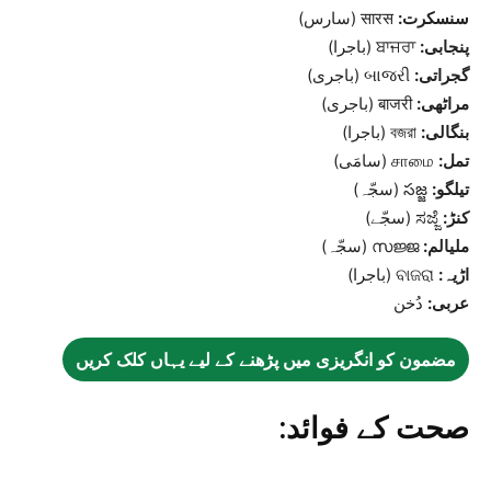
سنسکرت:
सारस (سارس)
پنجابی:
ਬਾਜਰਾ (باجرا)
گجراتی:
બાજરી (باجری)
مراٹھی:
बाजरी (باجری)
بنگالی:
বজরা (باجرا)
تمل:
சாமை (سامَی)
تیلگو:
సజ్జ (سجّہ)
کنڑ:
ಸಜ್ಜೆ (سجّے)
ملیالم:
സജ്ജ (سجّہ)
اڑیہ:
ବାଜରା (باجرا)
عربی:
دُخن
مضمون کو انگریزی میں پڑھنے کے لیے یہاں کلک کریں
صحت کے فوائد: