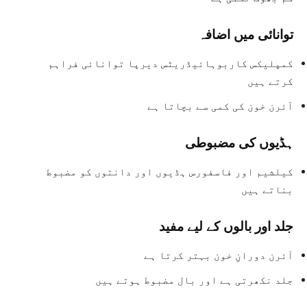
توانائی میں اضافہ
کمپلیکس کاربوہائیڈریٹس دیرپا توانائی فراہم
کرتے ہیں
آئرن خون کی کمی سے بچاتا ہے
ہڈیوں کی مضبوطی
کیلشیم اور فاسفورس ہڈیوں اور دانتوں کو مضبوط
بناتے ہیں
جلد اور بالوں کے لیے مفید
آئرن دورانِ خون بہتر کرتا ہے
جلد نکھرتی ہے اور بال مضبوط ہوتے ہیں