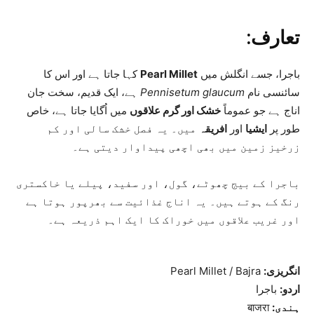
تعارف:
باجرا، جسے انگلش میں
Pearl Millet
کہا جاتا ہے اور اس کا
سائنسی نام
Pennisetum glaucum
ہے، ایک قدیم، سخت جان
اناج ہے جو عموماً
خشک اور گرم علاقوں
میں اُگایا جاتا ہے، خاص
طور پر
ایشیا
اور
افریقہ
میں۔ یہ فصل خشک سالی اور کم
زرخیز زمین میں بھی اچھی پیداوار دیتی ہے۔
باجرا کے بیج چھوٹے، گول، اور سفید، پیلے یا خاکستری
رنگ کے ہوتے ہیں۔ یہ اناج غذائیت سے بھرپور ہوتا ہے
اور غریب علاقوں میں خوراک کا ایک اہم ذریعہ ہے۔
انگریزی:
Pearl Millet / Bajra
اردو:
باجرا
ہندی:
बाजरा