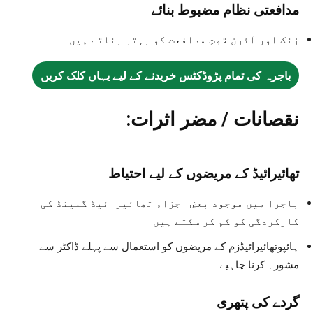
مدافعتی نظام مضبوط بنائے
زنک اور آئرن قوتِ مدافعت کو بہتر بناتے ہیں
باجرہ کی تمام پڑوڈکٹس خریدنے کے لیے یہاں کلک کریں
نقصانات / مضر اثرات:
تھائیرائیڈ کے مریضوں کے لیے احتیاط
باجرا میں موجود بعض اجزاء تھائیرائیڈ گلینڈ کی
کارکردگی کو کم کر سکتے ہیں
ہائپوتھائیرائیڈزم کے مریضوں کو استعمال سے پہلے ڈاکٹر سے
مشورہ کرنا چاہیے
گردے کی پتھری