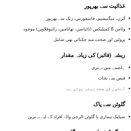
غذائیت سے بھرپور
آئرن، میگنیشیم، فاسفورس، زنک سے بھرپور
وٹامن B کمپلیکس (نائیاسن، تھایامین، رائبوفلاوین) موجود
پروٹین اور صحت مند چکنائی بھی شامل
ریشہ (فائبر) کی زیادہ مقدار
ہاضمے میں بہتری
قبض سے نجات
آنتوں کی صحت بہتر ہوتی ہے
گلوٹن سے پاک
سیلیک بیماری یا گلوٹن الرجی والے افراد کے لیے بہترین