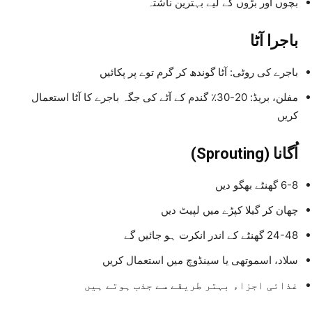
بچوں اور بڑوں کے لیے بہترین ناشتہ
باجرا آٹا
باجرے کی روٹی: آٹا گوندھ کر گرم توے پر پکائیں
مفلن، بریڈ: 20-30٪ گندم کے آٹے کی جگہ باجرے کا آٹا استعمال
کریں
اُگانا (Sprouting)
6-8 گھنٹے بھگو دیں
چھان کر گیلا کپڑے میں لپیٹ دیں
24-48 گھنٹے کے اندر انکرت ہو جائیں گے
سلاد، اسموتھی یا سینڈوچ میں استعمال کریں
غذائی اجزاء بہتر طریقے سے جذب ہوتے ہیں