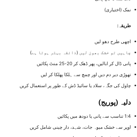
نمک (اختیاری)
طریقہ:
اچھی طرح دھو لیں
چاہیں تو خشک بھون لیں (ذائقہ بہتر ہوتا ہے)
پانی ڈال کر ابالیں، پھر ڈھک کر 20-25 منٹ پکائیں
تھوڑی دیر دم دیں اور چمچ سے ہلکا پھلکا کر لیں
چاول کی جگہ، سلاد یا سائیڈ ڈش کے طور پر استعمال کریں
دلیہ (پوریج)
1:4 تناسب سے پانی یا دودھ میں پکائیں
اوپر سے خشک میوہ جات، شہد، دار چینی شامل کریں