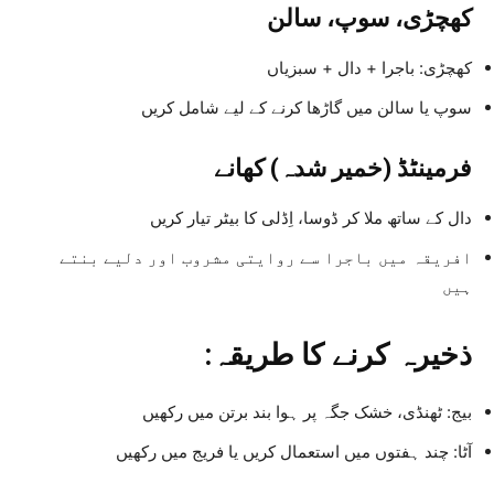
کھچڑی، سوپ، سالن
کھچڑی: باجرا + دال + سبزیاں
سوپ یا سالن میں گاڑھا کرنے کے لیے شامل کریں
فرمینٹڈ (خمیر شدہ) کھانے
دال کے ساتھ ملا کر ڈوسا، اِڈلی کا بیٹر تیار کریں
افریقہ میں باجرا سے روایتی مشروب اور دلیے بنتے
ہیں
ذخیرہ کرنے کا طریقہ:
بیج: ٹھنڈی، خشک جگہ پر ہوا بند برتن میں رکھیں
آٹا: چند ہفتوں میں استعمال کریں یا فریج میں رکھیں