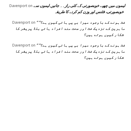
لیموں میں چھپے خوبصورتی کے کئی راز۔۔ جانیں لیموں سے
Davenport
on
خوبصورتی، فٹنس اور وزن کم کرنے کا طریقہ
” فٹ ہونے کے باوجود میرا بی پی ہائی کیوں ہے؟”
Davenport
on
ماہرین کے نزدیک فٹ اور صحت مند افراد ہائی بلڈ پریشر کا
شکار کیوں ہوتے ہیں؟
” فٹ ہونے کے باوجود میرا بی پی ہائی کیوں ہے؟”
Davenport
on
ماہرین کے نزدیک فٹ اور صحت مند افراد ہائی بلڈ پریشر کا
شکار کیوں ہوتے ہیں؟
اختيارات المحرر
منشورات شائعة
فئة شعبية
جڑی بوٹیاں اور ان کے
منچسٹر میں ملک
منچسٹر میں ملک
تھیسل(اونٹ کٹارہ)
تھیسل(اونٹ کٹارہ)
217
خواص
کیوں ٹرینڈ کر رہا ہے
کیوں ٹرینڈ کر رہا ہے
19
غذا اور غذائیت
– جگر کی صفائی کے
– جگر کی صفائی کے
فوائد اور استعمال
فوائد اور استعمال
10
فٹنس