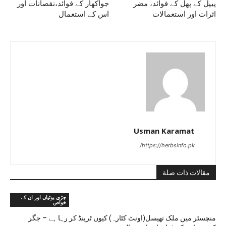
پیپل کے پھل کے فوائد، مضر
جواکھار کے فوائد،نقصانات اور
اثرات اور استعمالات
اس کے استعمال
Usman Karamat
https://herbsinfo.pk/
مقالات ذات صلة
جڑی بوٹیاں اور ان کے
خواص
منچسٹر میں ملک تھیسل(اونٹ کٹارہ) کیوں ٹرینڈ کر رہا ہے – جگر