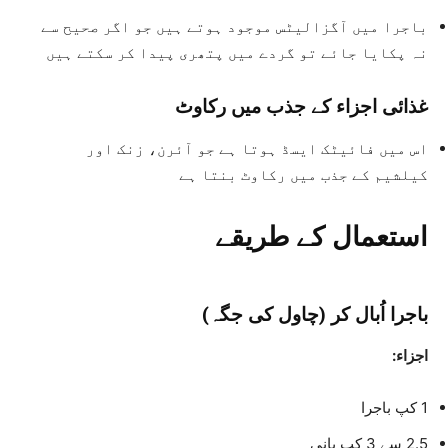
باجرا میں آگزالیٹس موجود ہوتے ہیں جو اگر صحیح سے
نہ پکایا جائے تو گردے میں پتھری پیدا کر سکتے ہیں
غذائی اجزاء کے جذب میں رکاوٹ
اس میں فائیٹک ایسڈ ہوتا ہے جو آئرن، زنک اور
کیلشیم کے جذب میں رکاوٹ بنتا ہے
استعمال کے طریقے
باجرا اُبال کر (چاول کی جگہ)
اجزاء:
1 کپ باجرا
2.5 سے 3 کپ پانی