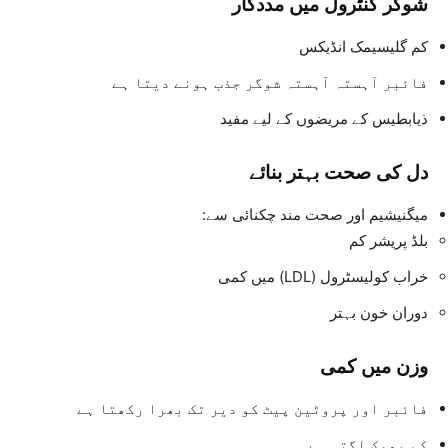
شوگر کنٹرول میں مددگار
کم گلیسیمک انڈیکس
فائبر آہستہ آہستہ شوگر جذب ہونے دیتا ہے
ذیابطیس کے مریضوں کے لیے مفید
دل کی صحت بہتر بنائے
میگنیشیم اور صحت مند چکنائی سے:
بلڈ پریشر کم
خراب کولیسٹرول (LDL) میں کمی
دوران خون بہتر
وزن میں کمی
فائبر اور پروٹین پیٹ کو دیر تک بھرا رکھتا ہے
کم بھوک لگتی ہے