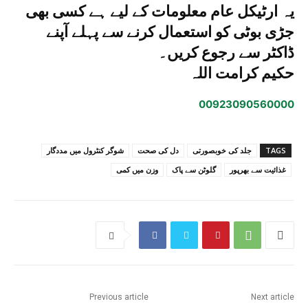
یہ ارٹیکل عام معلومات کے لیے ہے کسی بھی
جڑی بوٹی کو استعمال کرنے سے پہلے آپنے
ڈاکٹر سے رجوع کریں۔
حکیم کرامت اللہ
00923090560000
TAGS
جلد کی خوبصورتی
دل کی صحت
شوگر کنٹرول میں مددگار
غذائیت سے بھرپور
گلوٹن سے پاک
وزن میں کمی
Previous article
Next article