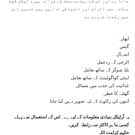
جاتا ہے اور اس کے بہت سے صحت کے فوائد ہیں، لیکن کچھ
ممکنہ مضر اثرات اور احتیاطی تدابیر ہیں جنہیں ذہن
میں رکھنا ضروری ہے
اپھارہ
گیس
اسہال
الرجی کے ردعمل
بلڈ شوگر کے ساتھ تعامل
اینٹی کواگولینٹ کے ساتھ تعامل
غذائیت کی جذب میں مسائل
گھٹنے کا خطرہ
آنتوں کی رکاوٹ کے لیے تجویز نہیں کیا جاتا
یہ آرٹیکل بنیادی معلومات کے لیے ہے۔ اس کے استعمال سے پہلے
کسی ماہر ڈاکٹر سے رابطہ کریں۔
حکیم کرامت اللہ