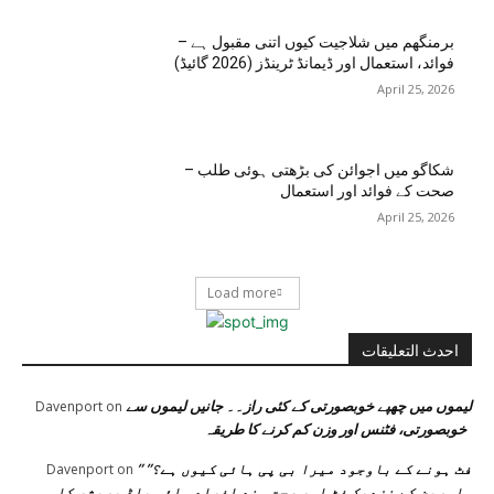
برمنگھم میں شلاجیت کیوں اتنی مقبول ہے –
فوائد، استعمال اور ڈیمانڈ ٹرینڈز (2026 گائیڈ)
April 25, 2026
شکاگو میں اجوائن کی بڑھتی ہوئی طلب –
صحت کے فوائد اور استعمال
April 25, 2026
Load more
احدث التعليقات
لیموں میں چھپے خوبصورتی کے کئی راز۔۔ جانیں لیموں سے
Davenport
on
خوبصورتی، فٹنس اور وزن کم کرنے کا طریقہ
” فٹ ہونے کے باوجود میرا بی پی ہائی کیوں ہے؟”
Davenport
on
ماہرین کے نزدیک فٹ اور صحت مند افراد ہائی بلڈ پریشر کا