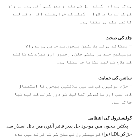
ہوتا ہے اور کیلوریز کی مقدار میں کمی آتی ہے۔ یہ وزن
کم کرنے یا برقرار رکھنے کے خواہشمند افراد کے لیے
فائدہ مند ہو سکتا ہے۔
جلد کی صحت
– بھگائے ہوئے پلانٹین بیجوں سے حاصل ہونے والا
موسیلیج جلد پر ہلکی جلن، زخموں اور کیڑے کے کاٹنے
کے علاج کے لیے لگایا جا سکتا ہے۔
سانس کی حمایت
– جڑی بوٹیوں کی طب میں پلانٹین بیجوں کا استعمال
کھانسی اور سانس کی تکالیف کو دور کرنے کے لیے کیا
جاتا ہے۔
کولیسٹرول کی انتظامیہ
– پلانٹین بیجوں میں موجود حل پذیر فائبر آنتوں میں بائل ایسڈز سے
جڑ کر LDL (برا) کولیسٹرول کی سطح کو کم کرنے میں مدد