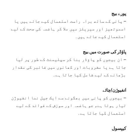
پورے بیج
– پانی کے ساتھ براہ راست استعمال کیے جاتے ہیں یا
اسموتھیز اور سیریلز میں ملا کر ہاضمہ کی صحت کے لیے
استعمال کیے جاتے ہیں۔
پاؤڈر کی صورت میں بیج
– ان بیجوں کو پاؤڈر بنا کر سپلیمنٹ کے طور پر لیا
جاتا ہے یا مشروبات اور کھانوں میں فائبر کی مقدار
بڑھانے کے لیے شامل کیا جاتا ہے۔
انفیوژن/چائے
– بیجوں کو پانی میں بھگونے سے ایک جیل نما انفیوژن
تیار ہوتا ہے، جو ہاضمہ اور سوزش کے فوائد کے لیے
استعمال کیا جاتا ہے۔
کیپسول