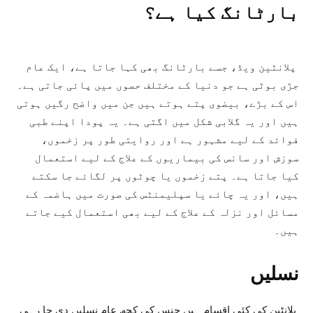
بارٹانگ کیا ہے؟
پلانٹین ویڈ، جسے بارٹانگ بھی کہا جاتا ہے، ایک عام
جڑی بوٹی ہے جو دنیا کے مختلف حصوں میں پائی جاتی ہے۔
اس کے بڑے، بیضوی پتے ہوتے ہیں جن میں واضح رگیں ہوتی
ہیں اور یہ گلابی شکل میں اگتی ہے۔ یہ پودا اپنے طبی
فوائد کے لیے مشہور ہے اور روایتی طور پر زخموں،
سوزش اور سانس کی بیماریوں کے علاج کے لیے استعمال
کیا جاتا ہے۔ پتے زخموں یا چوٹوں پر لگائے جا سکتے
ہیں، اور یہ چائے یا سپلیمنٹس کی صورت میں ہاضمہ کے
مسائل اور نزلہ کے علاج کے لیے بھی استعمال کیے جاتے
ہیں۔
نسلیں
پلانٹین کی کئی اقسام ہیں جنس کی کچھ عام نسلیں دی جا رہی