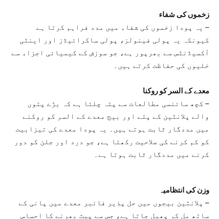
زخموں کی شفاء
– یہ پودا زخموں کی شفاء میں مدد فراہم کرتا ہے
کیونکہ یہ پولی فینولز، پولی ساکرائیڈز اور اینٹی
آکسیڈنٹس سے بھرپور ہے، جو سوزش کے کیمیائی اجزاء سے
خلیوں کی حفاظت کرتے ہیں۔
معدے کے السر کو روکنا
– کچھ سائنسی مطالعات سے پتہ چلتا ہے کہ بڑے پتوں
والے پلانٹین کے پتے اور بیج معدے کے السر کو روکنے
میں مددگار ثابت ہوتے ہیں۔ یہ پودا معدے کی تیزابیت
کو کم کرنے کی صلاحیت رکھتا ہے، جو درد اور جلن کو دور
کرنے میں مددگار ثابت ہوتا ہے۔
وزن کی انتظامیہ
– پلانٹین بیجوں میں حل پذیر فائبر معدے میں پانی کے
ساتھ مل کر پھیل جاتا ہے، جس سے پیٹ بھرنے کا احساس