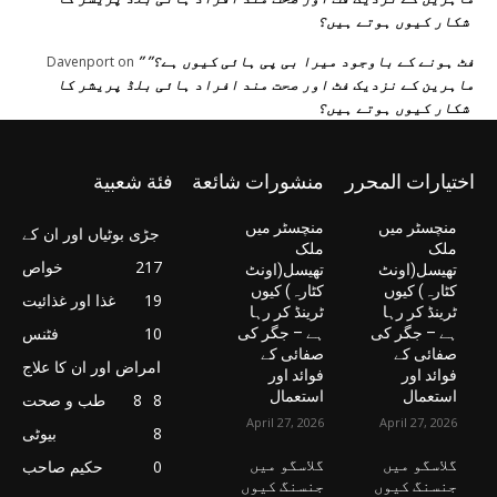
شکار کیوں ہوتے ہیں؟
” فٹ ہونے کے باوجود میرا بی پی ہائی کیوں ہے؟”
Davenport
on
ماہرین کے نزدیک فٹ اور صحت مند افراد ہائی بلڈ پریشر کا
شکار کیوں ہوتے ہیں؟
اختيارات المحرر
منشورات شائعة
فئة شعبية
منچسٹر میں
منچسٹر میں
جڑی بوٹیاں اور ان کے
ملک
ملک
217
خواص
تھیسل(اونٹ
تھیسل(اونٹ
کٹارہ) کیوں
کٹارہ) کیوں
19
غذا اور غذائیت
ٹرینڈ کر رہا
ٹرینڈ کر رہا
10
فٹنس
ہے – جگر کی
ہے – جگر کی
صفائی کے
صفائی کے
امراض اور ان کا علاج
فوائد اور
فوائد اور
استعمال
استعمال
8
8
طب و صحت
April 27, 2026
April 27, 2026
8
بیوٹی
گلاسگو میں
گلاسگو میں
0
حکیم صاحب
جنسنگ کیوں
جنسنگ کیوں