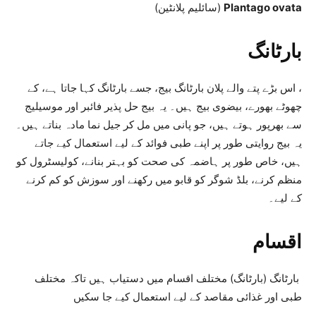
Plantago ovata
(سائلیم پلانٹین)
بارٹانگ
، اس بڑے پتے والے پلان بارٹانگ بیج، جسے بارٹانگ کہا جاتا ہے، کے
چھوٹے بھورے، بیضوی بیج ہیں۔ یہ بیج حل پذیر فائبر اور موسیلیج
سے بھرپور ہوتے ہیں، جو پانی میں مل کر جیل نما مادہ بناتے ہیں۔
یہ بیج روایتی طور پر اپنے طبی فوائد کے لیے استعمال کیے جاتے
ہیں، خاص طور پر ہاضمہ کی صحت کو بہتر بنانے، کولیسٹرول کو
منظم کرنے، بلڈ شوگر کو قابو میں رکھنے اور سوزش کو کم کرنے
کے لیے۔
اقسام
بارٹانگ (بارٹانگ) مختلف اقسام میں دستیاب ہیں تاکہ مختلف
طبی اور غذائی مقاصد کے لیے استعمال کیے جا سکیں