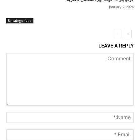
January 7, 2026
Uncategorized
LEAVE A REPLY
Comment:
me:*
ail:*