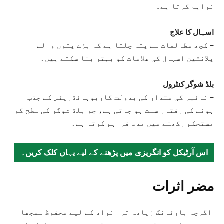
فراہم کرتا ہے۔
اسہال کا علاج
– کچھ مطالعات سے پتہ چلتا ہے کہ بڑے پتوں والے
پلانٹین اسہال کی علامات کو بہتر بنا سکتے ہیں۔
بلڈ شوگر کنٹرول
– فائبر کی مقدار کی بدولت کاربوہائڈریٹس کے جذب
ہونے کی رفتار سست ہو جاتی ہے، جو بلڈ شوگر کی سطح کو
مستحکم رکھنے میں مدد فراہم کرتا ہے۔
اس آرٹیکل کو انگریزی میں پڑھنے کے لیے یہاں کلک کریں۔
مضر اثرات
اگرچہ بارٹانگ زیادہ تر افراد کے لیے محفوظ سمجھا