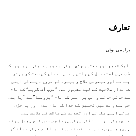
تعارف
براہمی بوٹی
ایک قدیم اور معتبر جڑی بوٹی ہے جو روایتی آیورویدک
طب میں استعمال کی جاتی ہے۔ یہ دماغ کی صحت کو بہتر
بنانے اور مجموعی فلاح و بہبود کو فروغ دینے کی اپنی
شاندار صلاحیت کے لیے مشہور ہے۔ “ہرب آف گریس” کے نام
سے جانی جانے والی براہمی کا نام “بروہما” سے آیا ہے،
جو ہندو مت میں تخلیق کے خدا کا نام ہے، اور یہ جڑی
بوٹی ذہنی صفائی اور تجدید کی طاقت کی علامت ہے۔
یہ چھوٹی اور رینگتی ہوئی پودا جس میں نرم پھول ہوتے
ہیں، صدیوں سے یادداشت کو بہتر بنانے، ذہنی دباؤ کو