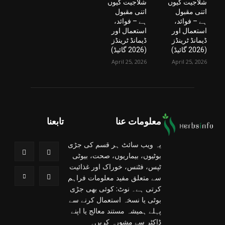
شلاجیت کیوں
شلاجیت کیوں
اتنی مقبول
اتنی مقبول
ہے – فوائد،
ہے – فوائد،
استعمال اور
استعمال اور
ڈیمانڈ ٹرینڈز
ڈیمانڈ ٹرینڈز
(2026 گائیڈ)
(2026 گائیڈ)
April 25, 2026
April 25, 2026
معلومات عنا
تابعنا
یہ ویب سائٹ ہر قسم کی جڑی
بوٹیوں، بیماریوں، صحت، بیوٹی
ٹپس، فٹنس، خوراک اور غذائیت
سے متعلق مفید معلومات فراہم
کرتی ہے۔ نوٹ: کوئی بھی جڑی
بوٹی یا نسخہ استعمال کرنے سے
پہلے ہمیشہ مستند معالج یا اپنے
ڈاکٹر سے مشورہ کریں۔