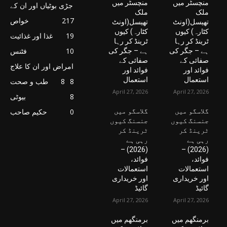
منچسٹر میں
منچسٹر میں
جڑی بوٹیاں اور ان کے
ملک
ملک
217
خواص
تھیسل(اونٹ
تھیسل(اونٹ
کٹارہ) کیوں
کٹارہ) کیوں
19
غذا اور غذائیت
ٹرینڈ کر رہا
ٹرینڈ کر رہا
10
فٹنس
ہے – جگر کی
ہے – جگر کی
صفائی کے
صفائی کے
امراض اور ان کا علاج
فوائد اور
فوائد اور
استعمال
استعمال
8
8
طب و صحت
April 27, 2026
April 27, 2026
8
بیوٹی
گلاسگو میں
گلاسگو میں
0
حکیم صاحب
جنسنگ کیوں
جنسنگ کیوں
ٹرینڈ کر
ٹرینڈ کر
رہی ہے
رہی ہے
(2026) –
(2026) –
فوائد،
فوائد،
استعمالات
استعمالات
اور خریداری
اور خریداری
گائیڈ
گائیڈ
April 27, 2026
April 27, 2026
برمنگھم میں
برمنگھم میں