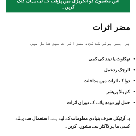
اس مضمون کو انگریزی میں پڑھنے کے لیے یہاں کلک
کریں۔
مضر اثرات
براہمی بوٹی کے کچھ مضر اثرات میں شامل ہیں
تھکاوٹ یا نیند کی کمی
الرجک ردعمل
دوا کے اثرات میں مداخلت
کم بلڈ پریشر
حمل اور دودھ پلانے کے دوران اثرات
یہ آرٹیکل صرف بنیادی معلومات کے لیے ہے۔ استعمال سے پہلے
کسی ماہر ڈاکٹر سے مشورہ کریں۔