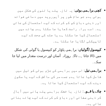
کچی براہمی بوٹی
: یہ تازہ پتے یا تنوں کی شکل میں
ہوتی ہے، جو عام طور پر آیوروید میں دماغی فوائد
اور ذہنی دباؤ کو کم کرنے کے لیے استعمال کی جاتی
ہے۔ اسے براہ راست کھایا جا سکتا ہے، چائے میں
استعمال کیا جا سکتا ہے یا جلد کی صحت کے لیے
ٹاپیکلی لگایا جا سکتا ہے۔
کیپسول/گولیاں
: براہمی پاؤڈر کو کیپسول یا گولی کی شکل
میں ڈالا جاتا ہے تاکہ روزانہ آسان اور درست مقدار میں لیا جا
سکے۔
براہمی تیل
: اس میں براہمی کی جڑی بوٹی کو تیل میں
شامل کیا جاتا ہے، جسے سر کی مالش کے لیے یا سکون
دینے کے لیے استعمال کیا جاتا ہے۔
چائے یا قہوہ
: تازہ یا خشک براہمی پتے پانی میں اُبال
کر ذہنی صفائی اور دباؤ کم کرنے کے لیے چائے بنائی
جاتی ہے۔