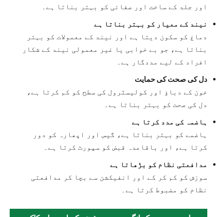
اور جلد کے ساخت اور صفائی کو بہتر بناتا ہے۔
نیند کے معیار کو بہتر بناتا ہے
دماغ کو سکون دیتا ہے اور نیند کے معمولات کو بہتر
بناتا ہے، جو بے خوابی یا غیر معمولی نیند کے شکار
افراد کے لیے مددگار ہے۔
دل کی صحت کی حمایت
خون کے دباؤ اور کولیسٹرول کی سطح کو کم کرتا ہے،
دل کی صحت کو بہتر بناتا ہے۔
ہاضمہ کی مدد کرتا ہے
ہاضمے کو بہتر بناتا ہے، گیس اور اپھارہ کو دور
کرتا ہے، اور باقاعدہ قبض کو سپورٹ کرتا ہے۔
مدافعتی نظام کو بڑھاتا ہے
سوزش کو کم کر کے اور انفیکشن سے بچا کر مدافعتی
نظام کو مضبوط کرتا ہے۔