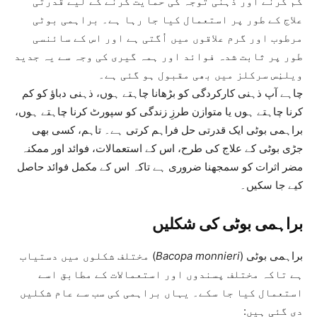
کم کرنے اور ذہنی توجہ کی حمایت کرنے کے لیے قدرتی
علاج کے طور پر استعمال کیا جا رہا ہے۔ براہمی بوٹی
مرطوب اور گرم علاقوں میں اُگتی ہے اور اس کے سائنسی
طور پر ثابت شدہ فوائد اور ہمہ گیری کی وجہ سے یہ جدید
ویلنِس سرکلز میں بھی مقبول ہو گئی ہے۔
چاہے آپ ذہنی کارکردگی کو بڑھانا چاہتے ہوں، ذہنی دباؤ کو کم
کرنا چاہتے ہوں یا متوازن طرزِ زندگی کو سپورٹ کرنا چاہتے ہوں،
براہمی بوٹی ایک قدرتی حل فراہم کرتی ہے۔ تاہم، کسی بھی
جڑی بوٹی کے علاج کی طرح، اس کے استعمالات، فوائد اور ممکنہ
مضر اثرات کو سمجھنا ضروری ہے تاکہ اس کے مکمل فوائد حاصل
کیے جا سکیں۔
براہمی بوٹی کی شکلیں
براہمی بوٹی (
Bacopa monnieri
) مختلف شکلوں میں دستیاب
ہے تاکہ مختلف پسندوں اور استعمالات کے مطابق اسے
استعمال کیا جا سکے۔ یہاں براہمی کی سب سے عام شکلیں
دی گئی ہیں: