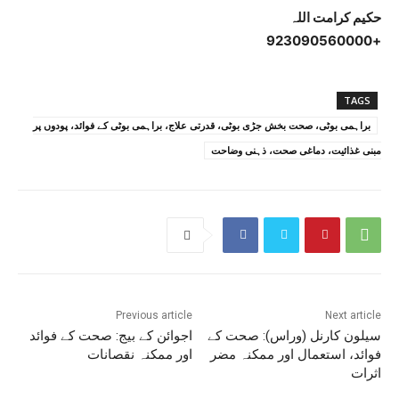
حکیم کرامت اللہ
+923090560000
TAGS
براہمی بوٹی، صحت بخش جڑی بوٹی، قدرتی علاج، براہمی بوٹی کے فوائد، پودوں پر
مبنی غذائیت، دماغی صحت، ذہنی وضاحت
Previous article
Next article
سیلون کارنل (وراس): صحت کے
اجوائن کے بیج: صحت کے فوائد
فوائد، استعمال اور ممکنہ مضر
اور ممکنہ نقصانات
اثرات