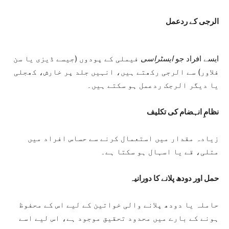
الرجی کے ردعمل
ایسے افراد جو
ایسٹراسی
فیملی کے پودوں (جیسے ڈیزی یا سن
فلاور) سے الرجی رکھتے ہیں، انہیں جلد پر خارش، کھجلی
یا دیگر الرجک ردعمل ہو سکتے ہیں۔
نظامِ انہضام کی تکلیف
زیادہ مقدار میں استعمال کرنے سے حساس افراد میں
متلی، قے یا اسہال ہو سکتا ہے۔
حمل اور دودھ پلانے کا دورانیہ
حاملہ یا دودھ پلانے والی خواتین کے لیے اس کے محفوظ
ہونے کے بارے میں محدود تحقیق موجود ہے، اس لیے اسے