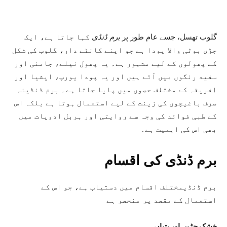
گلوب تھسل، جسے عام طور پر
برم ڈنڈی
کہا جاتا ہے، ایک
جڑی بوٹی والا پودا ہے جو اپنے کانٹے دار، گلوب کی شکل
کے پھولوں کے لیے مشہور ہے۔ یہ پھول نیلے، جامنی اور
سفید رنگوں میں آتے ہیں اور یہ پودا یورپ، ایشیا اور
افریقہ کے مختلف حصوں میں پایا جاتا ہے۔ برم ڈنڈینہ
صرف باغیچوں کی زینت کے لیے استعمال ہوتا ہے بلکہ اس
کے طبی فوائد کی وجہ سے روایتی اور ہربل ادویات میں
بھی اس کی اہمیت ہے۔
برم ڈنڈی کی اقسام
برم ڈنڈیمختلف اقسام میں دستیاب ہے، جو اس کے
استعمال کے مقصد پر منحصر ہے
خشک جڑیں اور پتیاں