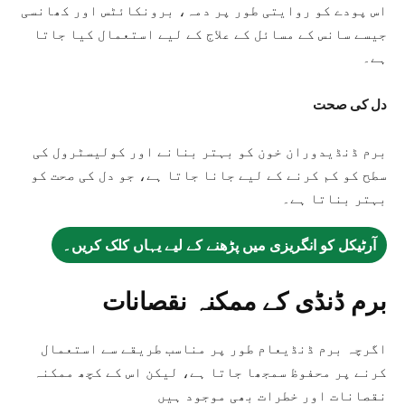
اس پودے کو روایتی طور پر دمہ، برونکائٹس اور کھانسی
جیسے سانس کے مسائل کے علاج کے لیے استعمال کیا جاتا
ہے۔
دل کی صحت
برم ڈنڈیدوران خون کو بہتر بنانے اور کولیسٹرول کی
سطح کو کم کرنے کے لیے جانا جاتا ہے، جو دل کی صحت کو
بہتر بناتا ہے۔
آرٹیکل کو انگریزی میں پڑھنے کے لیے یہاں کلک کریں۔
برم ڈنڈی کے ممکنہ نقصانات
اگرچہ برم ڈنڈیعام طور پر مناسب طریقے سے استعمال
کرنے پر محفوظ سمجھا جاتا ہے، لیکن اس کے کچھ ممکنہ
نقصانات اور خطرات بھی موجود ہیں