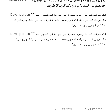
لیموں میں چھپے خوبصورتی کے کئی راز۔۔ جانیں لیموں سے
Davenport
on
خوبصورتی، فٹنس اور وزن کم کرنے کا طریقہ
” فٹ ہونے کے باوجود میرا بی پی ہائی کیوں ہے؟”
Davenport
on
ماہرین کے نزدیک فٹ اور صحت مند افراد ہائی بلڈ پریشر کا
شکار کیوں ہوتے ہیں؟
” فٹ ہونے کے باوجود میرا بی پی ہائی کیوں ہے؟”
Davenport
on
ماہرین کے نزدیک فٹ اور صحت مند افراد ہائی بلڈ پریشر کا
شکار کیوں ہوتے ہیں؟
اختيارات المحرر
منشورات شائعة
فئة شعبية
جڑی بوٹیاں اور ان کے
منچسٹر میں ملک
منچسٹر میں ملک
تھیسل(اونٹ کٹارہ)
تھیسل(اونٹ کٹارہ)
217
خواص
کیوں ٹرینڈ کر رہا ہے
کیوں ٹرینڈ کر رہا ہے
19
غذا اور غذائیت
– جگر کی صفائی کے
– جگر کی صفائی کے
فوائد اور استعمال
فوائد اور استعمال
10
فٹنس
April 27, 2026
April 27, 2026