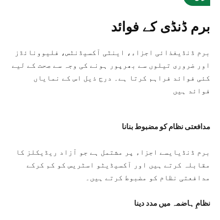
برم ڈنڈی کے فوائد
برم ڈنڈیغذائی اجزاء، اینٹی آکسیڈنٹس، فلیوونائڈز
اور ضروری تیلوں سے بھرپور ہونے کی وجہ سے صحت کے لیے
کئی فوائد فراہم کرتا ہے۔ درج ذیل اس کے نمایاں
فوائد ہیں
مدافعتی نظام کو مضبوط بنانا
برم ڈنڈیایسے اجزاء پر مشتمل ہے جو آزاد ریڈیکلز کا
مقابلہ کرتے ہیں اور آکسیڈیٹو اسٹریس کو کم کرکے
مدافعتی نظام کو مضبوط کرتے ہیں۔
نظامِ ہاضمہ میں مدد دینا