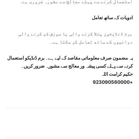
استعمال کرنے سے پہلے معالج سے مشورہ ضروری ہے۔
ادویات کے ساتھ تعامل
برم ڈنڈیخون پتلا کرنے والی یا سوزش کم کرنے والی
دوائیوں کے ساتھ تعامل کر سکتا ہے۔
یہ مضمون صرف معلوماتی مقاصد کے لیے ہے۔ برم ڈنڈیکو استعمال
کرنے سے پہلے کسی پیشہ ور معالج سے مشورہ ضرور کریں۔
حکیم کرامت اللہ
+923090560000