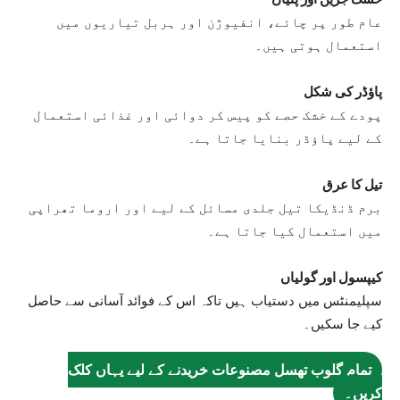
عام طور پر چائے، انفیوژن اور ہربل تیاریوں میں
استعمال ہوتی ہیں۔
پاؤڈر کی شکل
پودے کے خشک حصے کو پیس کر دوائی اور غذائی استعمال
کے لیے پاؤڈر بنایا جاتا ہے۔
تیل کا عرق
برم ڈنڈیکا تیل جلدی مسائل کے لیے اور اروما تھراپی
میں استعمال کیا جاتا ہے۔
کیپسول اور گولیاں
سپلیمنٹس میں دستیاب ہیں تاکہ اس کے فوائد آسانی سے حاصل
کیے جا سکیں۔
تمام گلوب تھسل مصنوعات خریدنے کے لیے یہاں کلک
کریں۔