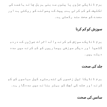
برم ڈنڈیکی جڑوں یا پتوں سے بنی ہربل چائے ہاضمے کی
تکلیف کو کم کرتی ہے، پیٹ کے پھولنے کو روکتی ہے اور
معدے کو صحت مند رکھتی ہے۔
سوزش کو کم کرنا
برم ڈنڈیکے سوزش کم کرنے والے اثرات جوڑوں کے درد،
گٹھیا اور دیگر سوزشی بیماریوں کو کم کرنے میں مدد
دیتے ہیں۔
جلد کی صحت
برم ڈنڈیکا تیل زخموں کی تندرستی، کیل مہاسوں کو کم
کرنے اور جلد کی لچک کو بہتر بنانے میں مددگار ہے۔
سانس کی صحت