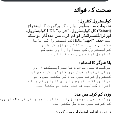
صحت کے فوائد
کولیسٹرول کنٹرول:
تحقیقات سے معلوم ہوا ہے کہ برگموت کا استخراج
(Extract) کل کولیسٹرول، “خراب” LDL کولیسٹرول،
اور ٹرائگلیسرائیڈز کو کم کرنے میں مددگار ہو سکتا
ہے، جبکہ “اچھے” HDL کولیسٹرول کو بڑھا
سکتا ہے۔ یہ اسٹاٹن دواؤں کی طرح
کولیسٹرول کی پیداوار اور جذب کو
کنٹرول کرنے میں مدد کرتا ہے۔
بلڈ شوگر کا انتظام:
برگموت میں موجود فائبر (پییکٹن) اور
پولی فینولز خون میں گلوکوز کی سطح کو
کنٹرول کرنے میں مدد کر سکتے ہیں، جو
میٹابولک سنڈروم یا پری ڈایابیٹس والے
افراد کے لیے فائدہ مند ہو سکتا ہے۔
وزن کم کرنے میں مدد:
برگموت میں موجود زیادہ فائبر اور پانی کی مقدار پیٹ 
کم کرنے میں مدد مل سکتی ہے۔
ذہنی دباؤ اور اضطراب میں کمی: