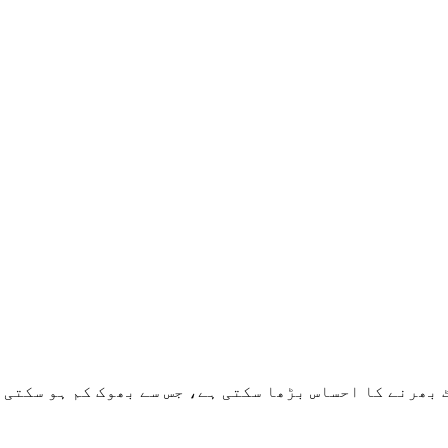
بھرنے کا احساس بڑھا سکتی ہے، جس سے بھوک کم ہو سکتی 