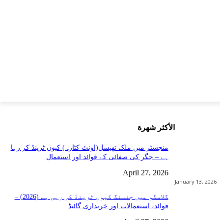
الأكثر شهرة
منچسٹر میں ملک تھیسل(اونٹ کٹارہ) کیوں ٹرینڈ کر رہا
ہے – جگر کی صفائی کے فوائد اور استعمال
April 27, 2026
January 13, 2026
گلاسگو میں جنسنگ کیوں ٹرینڈ کر رہی ہے (2026) –
فوائد، استعمالات اور خریداری گائیڈ
Sh