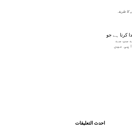
ل کا طریقہ
ا کرتا ہے جو
فرد ہوتا ہے۔ برگموت اپنی خوشبو دار تیل (Essential Oil) کے لیے سب سے
اپی میں
احدث التعليقات