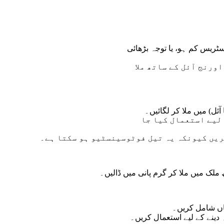
اسٹریس کم ہو، یا توجہ بڑھائی
ورنج آئل کے ساتھ ملا
 لیے استعمال کیا جا
کریں کیونکہ یہ تیل فوٹوسینسٹیو ہو سکتا ہے۔
اں شامل کریں۔
ہ دینے کے لیے استعمال کریں۔