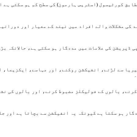
ابق کورٹیسول (اسٹریس ہارمون) کی سطح کم ہو سکتی ہے ا
د کی مشکلات والے افراد میں نیند کے معیار اور دورانیے
 ڈپریشن کی علامات میں مددگار ہو سکتی ہے، حالانکہ بڑ
یریا سے لڑنے، انفیکشن روکنے، اور مہاسے، ایکزیما، ا
۔
کرنے، بالوں کے فولیکلز مضبوط کرنے، اور بالوں کی نش
دگار ہو سکتا ہے کیونکہ یہ انفیکشن سے بچاتا ہے اور جل