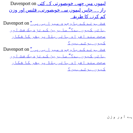
لیموں میں چھپے خوبصورتی کے کئی
Davenport
on
راز۔۔ جانیں لیموں سے خوبصورتی، فٹنس اور وزن
کم کرنے کا طریقہ
” فٹ ہونے کے باوجود میرا بی پی
Davenport
on
ہائی کیوں ہے؟” ماہرین کے نزدیک فٹ اور
صحت مند افراد ہائی بلڈ پریشر کا شکار
کیوں ہوتے ہیں؟
” فٹ ہونے کے باوجود میرا بی پی
Davenport
on
ہائی کیوں ہے؟” ماہرین کے نزدیک فٹ اور
صحت مند افراد ہائی بلڈ پریشر کا شکار
کیوں ہوتے ہیں؟
ہے اور وزن