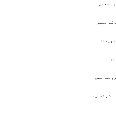
ور سکون
 کو بہتر
ے پیمانے
ور
وونما میں
د کی تجدید