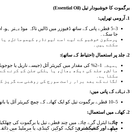
برگموت کا خوشبودار تیل (Essential Oil)
1. آرومی تھراپی:
3–5 قطرے پانی کے ساتھ ڈفیوزر میں ڈالیں تاکہ موڈ بہتر ہو، 
جا سکے۔
پرسکون خوشبو کے لیے اسے لیونڈر، کیمومائل، یا ا
سکتے ہیں۔
2. جلد پر استعمال (احتیاط کے ساتھ):
ہمیشہ 1–2% کی مقدار میں کیریئر آئل (جیسے ناریل یا جوجوبا آئل) میں ملا کر لگائیں۔
مالش، جلد کی دیکھ بھال، یا ہلکی جلن کم کرنے کے
سکتا ہے۔
لگانے کے بعد براہِ راست سورج کی روشنی سے گریز 
3. نہانے کے پانی میں:
5–10 قطرے برگموت تیل کو ایک کھانے کے چمچ کیریئر آئل یا باتھ ملک میں ملا کر گرم پانی میں ڈالیں۔
2. کھانے میں استعمال:
چائے:
ایئرل گرے چائے میں چند قطرے تیل یا برگموت کی چھلکی
میٹھے اور کنفیکشنری:
کیک، کوکیز، کینڈی، یا مرملیڈ میں ذائق