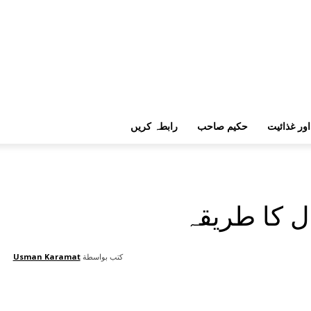
اور غذائیت
حکیم صاحب
رابطہ کریں
ل کا طریقہ
كتب بواسطة
Usman Karamat
are