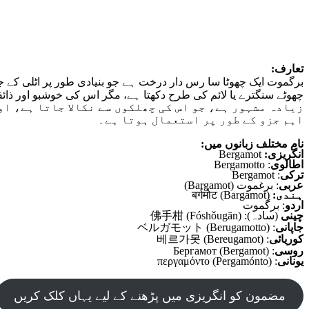
تعارف:
برگموت ایک چھوٹا سا رس دار درخت ہے جو بنیادی طور پر اٹلی کے جنوبی
زیادہ مشہور ہے، جو اس کی چھلکوں سے نکالا جاتا ہے، ا
اہم جزو کے طور پر استعمال ہوتا ہے۔
نام مختلف زبانوں میں:
انگریزی:
Bergamot
اطالوی
: Bergamotto
ترکی
: Bergamot
عربی
: برغموت (Bargamot)
ہندی:
बर्गमोट (Bargamot)
اردو
: برگموت
چینی
(سادہ): 佛手柑 (Fóshǒugān)
جاپانی
: ベルガモット (Berugamotto)
کوریائی
: 베르가못 (Bereugamot)
روسی
: Бергамот (Bergamot)
یونانی
: περγαμόντο (Pergamónto)
مضمون کو انگریزی میں پڑھنے کے لیے یہاں کلک کریں