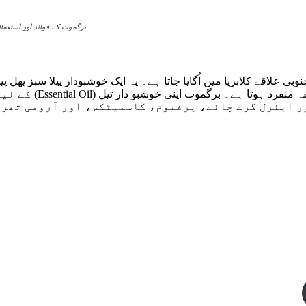
برگموت کے فوائد اور استعما
 علاقے کلابریا میں اُگایا جاتا ہے۔ یہ ایک خوشبودار پیلا سبز پھل پید
چھوٹے سنگترے یا لائم کی طرح دکھتا ہے، مگر اس کی خوشبو اور ذائقہ من
ور ایئرل گرے چائے، پرفیوم، کاسمیٹکس، اور آرومی تھر