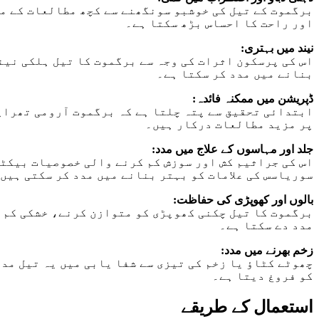
برگموت کے تیل کی خوشبو سونگھنے سے کچھ مطالعات کے مط
اور راحت کا احساس بڑھ سکتا ہے۔
نیند میں بہتری:
اس کی پرسکون اثرات کی وجہ سے برگموت کا تیل ہلکی نین
بنانے میں مدد کر سکتا ہے۔
ڈپریشن میں ممکنہ فائدہ:
ابتدائی تحقیق سے پتہ چلتا ہے کہ برگموت آرومی تھراپی
پر مزید مطالعات درکار ہیں۔
جلد اور مہاسوں کے علاج میں مدد:
اس کی جراثیم کش اور سوزش کم کرنے والی خصوصیات بیکٹ
سوریاسس کی علامات کو بہتر بنانے میں مدد کر سکتی ہیں
بالوں اور کھوپڑی کی حفاظت:
برگموت کا تیل چکنی کھوپڑی کو متوازن کرنے، خشکی کم 
مدد دے سکتا ہے۔
زخم بھرنے میں مدد:
چھوٹے کٹاؤ یا زخم کی تیزی سے شفا یابی میں یہ تیل مد
کو فروغ دیتا ہے۔
استعمال کے طریقے