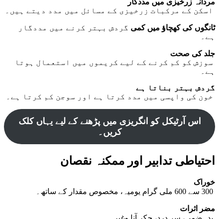
مردانہ زرخیزی میں مددگار
اسکن کے مرکبات زرخیزی کے مسائل میں مدد دیتے ہیں۔
ٹانگوں کی کھچاؤ میں کمی
گردش بہتر کرنے میں مددگار
ہے۔
جلد کی صحت
سوزش کو کم کرنے کے لیے کریموں میں استعمال ہوتا
ہے۔
گردش بہتر بناتا ہے
خون کی واپسی میں مدد کرتا ہے اور سوجن کم کرتا ہے۔
اس آرٹیکل کو انگریزی میں پڑھنے کے لیے یہاں کلک
کریں۔
احتیاطی تدابیر اور ممکنہ نقصان
خوراک
300 سے 600 ملی گرام یومیہ، مخصوص مقدار کے ساتھ۔
مضر اثرات
بدہضمی، سر درد، چکر آنا وغیرہ۔