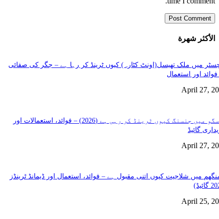
time I comment.
الأكثر شهرة
سٹر میں ملک تھیسل(اونٹ کٹارہ) کیوں ٹرینڈ کر رہا ہے – جگر کی صفائی
فوائد اور استعمال
April 27, 2
گلاسگو میں جنسنگ کیوں ٹرینڈ کر رہی ہے (2026) – فوائد، استعمالات اور
داری گائیڈ
April 27, 2
نگھم میں شلاجیت کیوں اتنی مقبول ہے – فوائد، استعمال اور ڈیمانڈ ٹرینڈز
April 25, 2