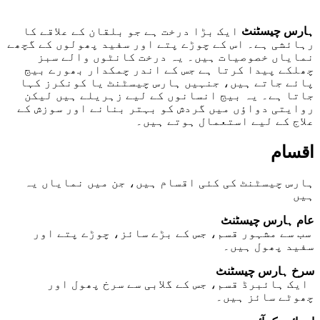
ہارس چیسٹنٹ
ایک بڑا درخت ہے جو بلقان کے علاقے کا
رہائشی ہے۔ اس کے چوڑے پتے اور سفید پھولوں کے گچھے
نمایاں خصوصیات ہیں۔ یہ درخت کانٹوں والے سبز
چھلکے پیدا کرتا ہے جس کے اندر چمکدار بھورے بیج
پائے جاتے ہیں، جنہیں ہارس چیسٹنٹ یا کونکرز کہا
جاتا ہے۔ یہ بیج انسانوں کے لیے زہریلے ہیں لیکن
روایتی دواؤں میں گردش کو بہتر بنانے اور سوزش کے
علاج کے لیے استعمال ہوتے ہیں۔
اقسام
ہارس چیسٹنٹ کی کئی اقسام ہیں، جن میں نمایاں یہ
ہیں
عام ہارس چیسٹنٹ
سب سے مشہور قسم، جس کے بڑے سائز، چوڑے پتے اور
سفید پھول ہیں۔
سرخ ہارس چیسٹنٹ
ایک ہائبرڈ قسم، جس کے گلابی سے سرخ پھول اور
چھوٹے سائز ہیں۔