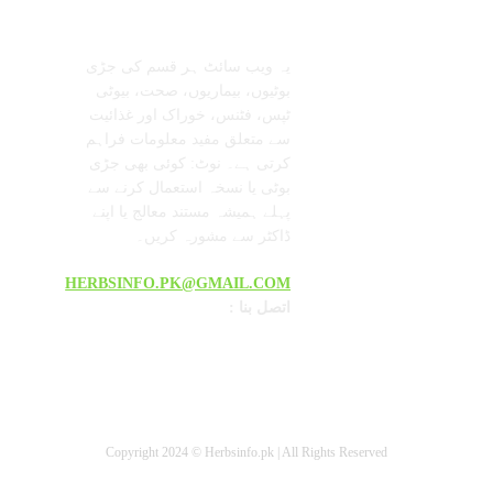
معلومات عنا
تابعنا
یہ ویب سائٹ ہر قسم کی جڑی
بوٹیوں، بیماریوں، صحت، بیوٹی
ٹپس، فٹنس، خوراک اور غذائیت
سے متعلق مفید معلومات فراہم
کرتی ہے۔ نوٹ: کوئی بھی جڑی
بوٹی یا نسخہ استعمال کرنے سے
پہلے ہمیشہ مستند معالج یا اپنے
ڈاکٹر سے مشورہ کریں۔
HERBSINFO.PK@GMAIL.COM
: اتصل بنا
Copyright 2024 © Herbsinfo.pk | All Rights Reserved