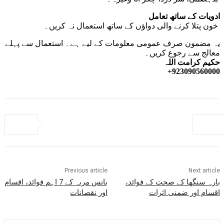
ادویات کے ساتھ تعامل
خون پتلا کرنے والی دواؤں کے ساتھ استعمال نہ کریں۔
یہ مضمون صرف عمومی معلومات کے لیے ہے۔ استعمال سے پہلے
معالج سے رجوع کریں۔
حکیم کرامت اللہ
923090560000+
Previous article
Next article
بارہ سنگھا کے صحت کے فوائد،
بانس مربہ کے 7 اہم فوائد، اقسام
اقسام اور ضمنی اثرات
اور نقصانات