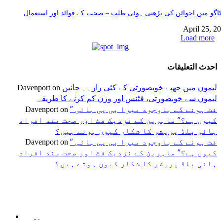
گو میں اجوائن کی بڑھتی ہوئی طلب – صحت کے فوائد اور استعمال
April 25, 2
Load more
احدث التعليقات
لیموں میں چھپے خوبصورتی کے کئی راز۔۔ جانیں
Davenport
on
لیموں سے خوبصورتی، فٹنس اور وزن کم کرنے کا طریقہ
” فٹ ہونے کے باوجود میرا بی پی ہائی
Davenport
on
کیوں ہے؟” ماہرین کے نزدیک فٹ اور صحت مند افراد
ہائی بلڈ پریشر کا شکار کیوں ہوتے ہیں؟
” فٹ ہونے کے باوجود میرا بی پی ہائی
Davenport
on
کیوں ہے؟” ماہرین کے نزدیک فٹ اور صحت مند افراد
ہائی بلڈ پریشر کا شکار کیوں ہوتے ہیں؟
اختيارات المحرر
منشورات شائعة
فئة شعبية
جڑی