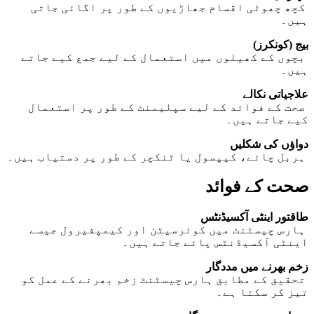
کچھ چھوٹی اقسام جھاڑیوں کے طور پر اگائی جاتی
ہیں۔
بیج (کونکرز)
بچوں کے کھیلوں میں استعمال کے لیے جمع کیے جاتے
ہیں۔
علاجیاتی نکالے
صحت کے فوائد کے لیے سپلیمنٹ کے طور پر استعمال
کیے جاتے ہیں۔
دواؤں کی شکلیں
ہربل چائے، کیپسول یا ٹنکچر کے طور پر دستیاب ہیں۔
صحت کے فوائد
طاقتور اینٹی آکسیڈنٹس
ہارس چیسٹنٹ میں کوئرسیٹن اور کیمپفیرول جیسے
اینٹی آکسیڈنٹس پائے جاتے ہیں۔
زخم بھرنے میں مددگار
تحقیق کے مطابق ہارس چیسٹنٹ زخم بھرنے کے عمل کو
تیز کر سکتا ہے۔