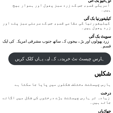
اوہائیو بک آئی
امریکی قسم، جس کے زرد سبز پھول اور ہموار بیج
ہیں۔
کیلیفورنیا بک آئی
کیلیفورنیا کی مقامی قسم، جس کے سرمئی سبز پتے اور
زرد پھول ہیں۔
سویٹ بک آئی
زرد پھولوں اور بڑے بیجوں کے ساتھ جنوب مشرقی امریکہ کی ایک
قسم۔
ہارس چیسٹ نٹ خریدنے کے لیے یہاں کلک کریں
شکلیں
ہارس چیسٹنٹ مختلف شکلوں میں پایا جا سکتا ہے
درخت
زیادہ تر ہارس چیسٹنٹ بڑے درختوں کی شکل میں اگائے
جاتے ہیں۔
جھاڑیاں