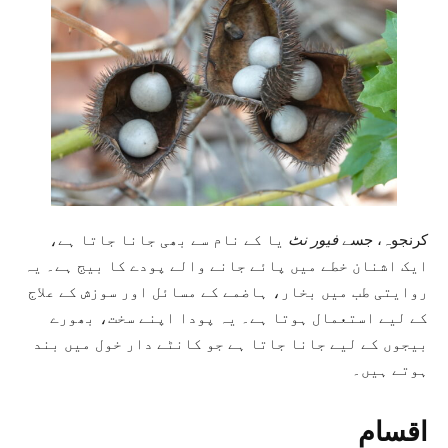
کرنجوہ، جسے
فیور نٹ
یا کے نام سے بھی جانا جاتا ہے،
ایک اشنان خطے میں پائے جانے والے پودے کا بیج ہے۔ یہ
روایتی طب میں بخار، ہاضمے کے مسائل اور سوزش کے علاج
کے لیے استعمال ہوتا ہے۔ یہ پودا اپنے سخت، بھورے
بیجوں کے لیے جانا جاتا ہے جو کانٹے دار خول میں بند
ہوتے ہیں۔
اقسام