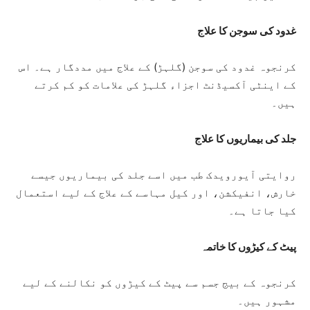
غدود کی سوجن کا علاج
کرنجوہ غدود کی سوجن (گلہڑ) کے علاج میں مددگار ہے۔ اس
کے اینٹی آکسیڈنٹ اجزاء گلہڑ کی علامات کو کم کرتے
ہیں۔
جلد کی بیماریوں کا علاج
روایتی آیورویدک طب میں اسے جلد کی بیماریوں جیسے
خارش، انفیکشن، اور کیل مہاسے کے علاج کے لیے استعمال
کیا جاتا ہے۔
پیٹ کے کیڑوں کا خاتمہ
کرنجوہ کے بیج جسم سے پیٹ کے کیڑوں کو نکالنے کے لیے
مشہور ہیں۔