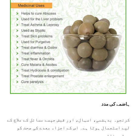
ہاضمے کی مدد
کرنجوہ بدہضمی، اسہال، اور قبض جیسے مسائل کے علاج کے
لیے استعمال ہوتا ہے۔ اس کے اجزاء معدے کی صحت کو
بہتر بناتے ہیں۔