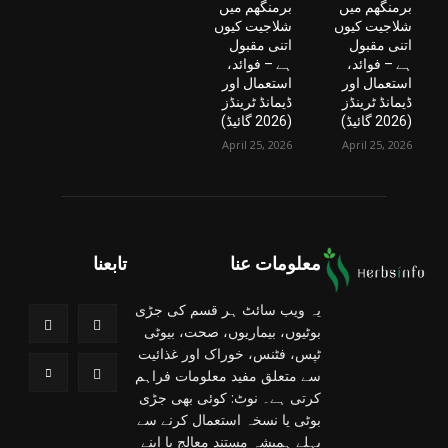
برمنگھم میں
برمنگھم میں
شلاجیت کیوں
شلاجیت کیوں
اتنی مقبول
اتنی مقبول
ہے – فوائد،
ہے – فوائد،
استعمال اور
استعمال اور
ڈیمانڈ ٹرینڈز
ڈیمانڈ ٹرینڈز
(2026 گائیڈ)
(2026 گائیڈ)
April 25, 2026
April 25, 2026
معلومات عنا
تابعنا
یہ ویب سائٹ ہر قسم کی جڑی
بوٹیوں، بیماریوں، صحت، بیوٹی
ٹپس، فٹنس، خوراک اور غذائیت
سے متعلق مفید معلومات فراہم
کرتی ہے۔ نوٹ: کوئی بھی جڑی
بوٹی یا نسخہ استعمال کرنے سے
پہلے ہمیشہ مستند معالج یا اپنے