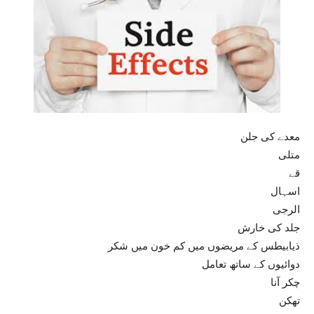
معدے کی جلن
متلی
قے
اسہال
الرجی
جلد کی خارش
ذیابیطس کے مریضوں میں کم خون میں شکر
دوائیوں کے ساتھ تعامل
چکر آنا
تھکن