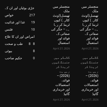
منچسٹر میں
منچسٹر میں
جڑی بوٹیاں اور ان کے
ملک
ملک
217
خواص
تھیسل(اونٹ
تھیسل(اونٹ
کٹارہ) کیوں
کٹارہ) کیوں
19
غذا اور غذائیت
ٹرینڈ کر رہا
ٹرینڈ کر رہا
10
فٹنس
ہے – جگر کی
ہے – جگر کی
صفائی کے
صفائی کے
امراض اور ان کا علاج
فوائد اور
فوائد اور
استعمال
استعمال
8
8
طب و صحت
April 27, 2026
April 27, 2026
8
بیوٹی
گلاسگو میں
گلاسگو میں
0
حکیم صاحب
جنسنگ کیوں
جنسنگ کیوں
ٹرینڈ کر
ٹرینڈ کر
رہی ہے
رہی ہے
(2026) –
(2026) –
فوائد،
فوائد،
استعمالات
استعمالات
اور خریداری
اور خریداری
گائیڈ
گائیڈ
April 27, 2026
April 27, 2026