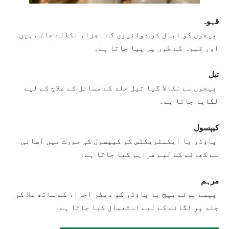
قہوہ
بیجوں کو ابال کر دوائیوں کے اجزاء نکالے جاتے ہیں
اور قہوہ کے طور پر پیا جاتا ہے۔
تیل
بیجوں سے نکالا گیا تیل جلد کے مسائل کے علاج کے لیے
لگایا جاتا ہے۔
کیپسول
پاؤڈر یا ایکسٹریکٹس کو کیپسول کی صورت میں آسانی
سے کھانے کے لیے فراہم کیا جاتا ہے۔
مرہم
پیسے ہوئے بیج یا پاؤڈر کو دیگر اجزاء کے ساتھ ملا کر
جلد پر لگانے کے لیے استعمال کیا جاتا ہے۔