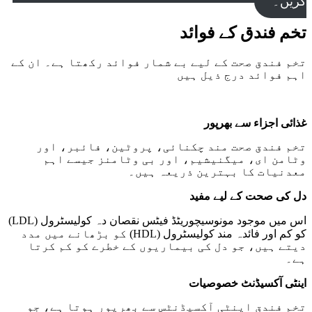
کریں۔
تخم فندق کے فوائد
تخم فندق صحت کے لیے بے شمار فوائد رکھتا ہے۔ ان کے
اہم فوائد درج ذیل ہیں
غذائی اجزاء سے بھرپور
تخم فندق صحت مند چکنائی، پروٹین، فائبر، اور
وٹامن ای، میگنیشیم، اور بی وٹامنز جیسے اہم
معدنیات کا بہترین ذریعہ ہیں۔
دل کی صحت کے لیے مفید
اس میں موجود مونوسیچوریٹڈ فیٹس نقصان دہ کولیسٹرول (LDL)
کو کم اور فائدہ مند کولیسٹرول (HDL) کو بڑھانے میں مدد
دیتے ہیں، جو دل کی بیماریوں کے خطرے کو کم کرتا
ہے۔
اینٹی آکسیڈنٹ خصوصیات
تخم فندق اینٹی آکسیڈنٹس سے بھرپور ہوتا ہے، جو