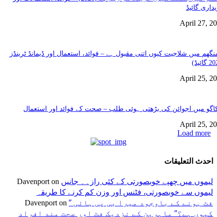
داری گائیڈ
April 27, 2
نگھم میں شلاجیت کیوں اتنی مقبول ہے – فوائد، استعمال اور ڈیمانڈ ٹرینڈز
April 25, 2
گو میں اجوائن کی بڑھتی ہوئی طلب – صحت کے فوائد اور استعمال
April 25, 2
Load more
احدث التعليقات
لیموں میں چھپے خوبصورتی کے کئی راز۔۔ جانیں
Davenport
on
لیموں سے خوبصورتی، فٹنس اور وزن کم کرنے کا طریقہ
” فٹ ہونے کے باوجود میرا بی پی ہائی
Davenport
on
کیوں ہے؟” ماہرین کے نزدیک فٹ اور صحت مند افراد