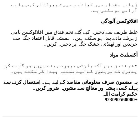
زیادہ مقدار میں کھانے سے پیٹ پھولنا، گیس یا بے
آرامی ہو سکتی ہے۔
افلاٹوکسن آلودگی
غلط طریقے سے ذخیرہ کیے گئے تخم فندق میں افلاٹوکسن نامی
زہریلے مادے پیدا ہو سکتے ہیں۔ ہمیشہ قابل اعتماد جگہ سے
خریدیں اور ٹھنڈی، خشک جگہ پر ذخیرہ کریں۔
آکسیلیٹ مواد
تخم فندق میں آکسیلیٹس موجود ہوتے ہیں، جو گردے کی
پتھری کے مریضوں کے لیے مسئلہ پیدا کر سکتے ہیں۔
یہ مضمون صرف معلوماتی مقاصد کے لیے ہے۔ استعمال کرنے سے
پہلے کسی پیشہ ور معالج سے مشورہ ضرور کریں۔
حکیم کرامت اللہ
+923090560000