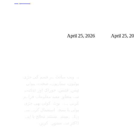
صاحب
0
نگھم میں شلاجیت کیوں اتنی
برمنگھم میں شلاجیت کیوں اتنی
ول ہے – فوائد، استعمال اور
مقبول ہے – فوائد، استعمال اور
 ٹرینڈز (2026 گائیڈ)
ڈیمانڈ ٹرینڈز (2026 گائیڈ)
April 25, 2026
April 25, 2
معلومات عنا
تابعنا
یہ ویب سائٹ ہر قسم کی جڑی
بوٹیوں، بیماریوں، صحت، بیوٹی
ٹپس، فٹنس، خوراک اور غذائیت
سے متعلق مفید معلومات فراہم
کرتی ہے۔ نوٹ: کوئی بھی جڑی
بوٹی یا نسخہ استعمال کرنے سے
پہلے ہمیشہ مستند معالج یا اپنے
ڈاکٹر سے مشورہ کریں۔