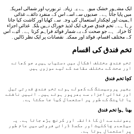
ایک مشہور خشک میوہ ہے یہ زیادہ تر یورپ اور شمالی امریکہ
میں پایا جاتا ہے۔ صدیوں سے اسے اس کے منفرد ذائقے، غذائی
اہمیت اور لچکدار استعمال کی وجہ سے کھایا اور کاشت کیا جاتا
رہا ہے۔ تخم فندق صرف ایک لذیذ خوراک نہیں بلکہ غذائی اجزاء
کا خزانہ ہے جو صحت کے بے شمار فوائد فراہم کرتا ہے۔ آئیے، اس
کے مختلف اقسام، فوائد اور ممکنہ نقصانات پر ایک نظر ڈالیں۔
تخم فندق کی اقسام
تخم فندق مختلف اشکال میں دستیاب ہیں، جو کھانے
اور صحت کے مختلف مقاصد کے لیے موزوں ہیں
کچا تخم فندق
بغیر پروسیسنگ کے کھولے ہوئے تخم فندق قدرتی تیل
اور غذائی اجزاء سے بھرپور ہوتے ہیں۔ انہیں ناشتے
یا ٹاپنگ کے طور پر استعمال کیا جا سکتا ہے۔
بھنا ہوا تخم فندق
بھوننے سے ان کا ذائقہ اور کرنچ بڑھ جاتا ہے۔ یہ
میٹھے، چاکلیٹ اور مکسڈ ڈرائی فروٹس میں عام طور
پر استعمال ہوتا ہے۔