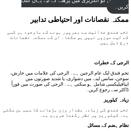
آرٹیکل کو انگریزی میں پڑھنے کے لیے یہاں کلک
کریں۔
ممکنہ نقصانات اور احتیاطی تدابیر
تخم فندق غذائیت سے بھرپور ہونے کے باوجود ہر کسی
کے لیے موزوں نہیں ہو سکتا۔ ان کے ممکنہ نقصانات
درج ذیل ہیں
الرجی کے خطرات
تخم فندق ایک عام الرجین ہے۔ الرجی کی علامات میں خارش،
سوجن، سانس لینے میں دشواری، یا شدید صورتوں میں
اینافیلیکسی شامل ہو سکتی ہے۔ الرجی کی صورت میں فوراً
ڈاکٹر سے رجوع کریں۔
زیادہ کیلوریز
تخم فندق کی زیادہ مقدار وزن بڑھانے کا سبب بن سکتی
ہے۔ کیلوریز پر نظر رکھنا ضروری ہے۔
نظام ہضم کے مسائل