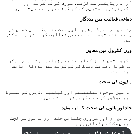
آزاد ریڈیکلز سے لڑنے، سوزش کو کم کرنے اور
آکسیڈیٹیو اسٹریس کو کم کرنے میں مدد دیتے ہیں۔
دماغی فعالیت میں مددگار
وٹامن ای، میگنیشیم، اور صحت مند چکنائی دماغ کی
یادداشت، توجہ اور عمومی فعالیت کو بہتر بنا سکتی
ہے۔
وزن کنٹرول میں معاون
اگرچہ تخم فندق کیلوریز میں زیادہ ہوتا ہے، لیکن
یہ طویل وقت تک بھوک کو کم کرنے میں مددگار ثابت
ہوتا ہے۔
ہڈیوں کی صحت
اس میں موجود میگنیشیم اور کیلشیم ہڈیوں کو مضبوط
اور جوڑوں کی صحت کو بہتر بناتے ہیں۔
جلد اور بالوں کی صحت کے لیے مفید
وٹامن ای اور ضروری چکنائی جلد اور بالوں کی لچک
اور چمک کو بڑھاتی ہیں۔