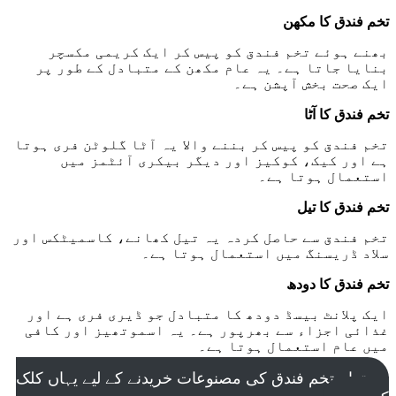
تخم فندق کا مکھن
بھنے ہوئے تخم فندق کو پیس کر ایک کریمی مکسچر
بنایا جاتا ہے۔ یہ عام مکھن کے متبادل کے طور پر
ایک صحت بخش آپشن ہے۔
تخم فندق کا آٹا
تخم فندق کو پیس کر بننے والا یہ آٹا گلوٹن فری ہوتا
ہے اور کیک، کوکیز اور دیگر بیکری آئٹمز میں
استعمال ہوتا ہے۔
تخم فندق کا تیل
تخم فندق سے حاصل کردہ یہ تیل کھانے، کاسمیٹکس اور
سلاد ڈریسنگ میں استعمال ہوتا ہے۔
تخم فندق کا دودھ
ایک پلانٹ بیسڈ دودھ کا متبادل جو ڈیری فری ہے اور
غذائی اجزاء سے بھرپور ہے۔ یہ اسموتھیز اور کافی
میں عام استعمال ہوتا ہے۔
تمام تخم فندق کی مصنوعات خریدنے کے لیے یہاں کلک