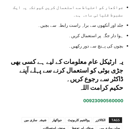
جواکھار کو احتیاط سے استعمال کریں کیونکہ یہ ایک
مضبوط قلیائی مادہ ہے۔
جلد اور آنکھوں سے براہِ راست رابطہ سے بچیں۔
ہوا دار جگہ پر استعمال کریں۔
بچوں کی پہنچ سے دور رکھیں۔
یہ ارٹیکل عام معلومات کے لیے ہے کسی بھی
جڑی بوٹی کو استعمال کرنے سے پہلے آپنے
ڈاکٹر سے رجوع کریں۔
حکیم کرامت اللہ
00923090560000
TAGS
الکالائزر
پوٹاشیم کاربونیٹ
جواکھار
شیشہ سازی میں
صابن سازی میں
صفائی اور تحفظ:
صنعتی استعمالات