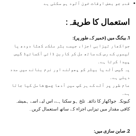
قے، جو بعض اوقات خون آلود ہو سکتی ہے
استعمال کا طریقہ:
1. بیکنگ میں (خمیر کے طور پر):
جواکھار تیزابی اجزاء جیسے بٹر ملک، کھٹا دودھ یا
لیموں کے رس کے ساتھ مل کر کاربن ڈائی آکسائیڈ گیس
پیدا کرتا ہے۔
یہ گیس آٹے یا بیٹر کو پھولنے اور نرم بنانے میں مدد
دیتی ہے۔
عام طور پر آٹے کے ہر کپ میں آدھا چمچ شامل کیا جاتا
ہے۔
کیونکہ جواکھار کا ذائقہ تلخ ہو سکتا ہے، اس لیے اسے ہمیشہ
کافی مقدار میں تیزابی اجزاء کے ساتھ استعمال کریں۔
2. صابن سازی میں: