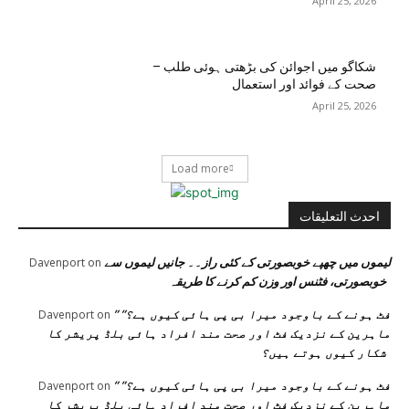
April 25, 2026
شکاگو میں اجوائن کی بڑھتی ہوئی طلب –
صحت کے فوائد اور استعمال
April 25, 2026
Load more
احدث التعليقات
لیموں میں چھپے خوبصورتی کے کئی راز۔۔ جانیں لیموں سے
Davenport
on
خوبصورتی، فٹنس اور وزن کم کرنے کا طریقہ
” فٹ ہونے کے باوجود میرا بی پی ہائی کیوں ہے؟”
Davenport
on
ماہرین کے نزدیک فٹ اور صحت مند افراد ہائی بلڈ پریشر کا
شکار کیوں ہوتے ہیں؟
” فٹ ہونے کے باوجود میرا بی پی ہائی کیوں ہے؟”
Davenport
on
ماہرین کے نزدیک فٹ اور صحت مند افراد ہائی بلڈ پریشر کا