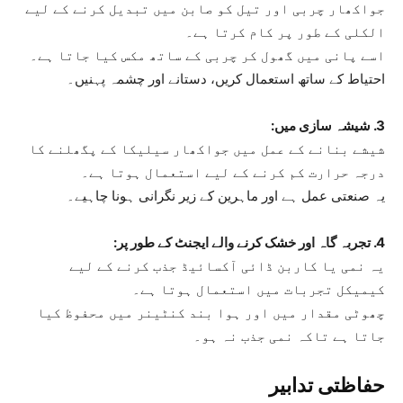
جواکھار چربی اور تیل کو صابن میں تبدیل کرنے کے لیے
الکلی کے طور پر کام کرتا ہے۔
اسے پانی میں گھول کر چربی کے ساتھ مکس کیا جاتا ہے۔
احتیاط کے ساتھ استعمال کریں، دستانے اور چشمہ پہنیں۔
3. شیشہ سازی میں:
شیشے بنانے کے عمل میں جواکھار سیلیکا کے پگھلنے کا
درجہ حرارت کم کرنے کے لیے استعمال ہوتا ہے۔
یہ صنعتی عمل ہے اور ماہرین کے زیر نگرانی ہونا چاہیے۔
4. تجربہ گاہ اور خشک کرنے والے ایجنٹ کے طور پر:
یہ نمی یا کاربن ڈائی آکسائیڈ جذب کرنے کے لیے
کیمیکل تجربات میں استعمال ہوتا ہے۔
چھوٹی مقدار میں اور ہوا بند کنٹینر میں محفوظ کیا
جاتا ہے تاکہ نمی جذب نہ ہو۔
حفاظتی تدابیر