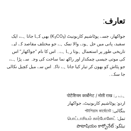
تعارف
:
جواکھار، جسے پوٹاشیم کاربونیٹ (K₂CO₃) بھی کہا جاتا ہے، ایک
سفید، پانی میں حل ہونے والا نمک ہے جو مختلف مقاصد کے لیے
تاریخی طور پر استعمال ہوتا رہا ہے۔ اس کا نام “جواکھار” اس
کی موتی جیسی چمکدار اور راکھ نما ساخت کی وجہ سے پڑا ہے،
جو پٹاش کو بھون کر تیار کیا جاتا ہے تاکہ اس سے میل کچیل نکالی
جا سکے۔
ہندی: पोटैशियम कार्बोनेट / मोती राख
اردو: پوٹاشیم کاربونیٹ، جواکھار
بنگالی: পটাশিয়াম কার্বোনেট
تمل: பொட்டாசியம் கார்போனேட்
تیلگو: పొటాషియం కార్బోనేట్