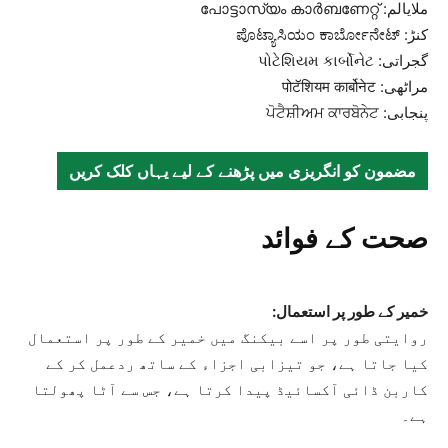
ملایالم: പോട്ടാസ്യം കാർബണേറ്റ്
کنڑ: ಪೊಟ್ಯಾಸಿಯಂ ಕಾರ್ಬೋನೇಟ್
گجراتی: પોટેશિયમ કાર્બોનેટ
مراٹھی: पोटॅशियम कार्बोनेट
پنجابی: ਪੋਟੈਸ਼ੀਅਮ ਕਾਰਬੋਨੇਟ
مضمون کو انگریزی میں پڑھنے کے لیے یہاں کلک کریں
صحت کے فوائد
خمیر کے طور پر استعمال:
روایتی طور پر اسے بیکنگ میں خمیر کے طور پر استعمال
کیا جاتا ہے، جو تیزابی اجزاء کے ساتھ ردعمل کر کے
کاربن ڈائی آکسائیڈ پیدا کرتا ہے، جس سے آٹا پھولتا
ہے۔