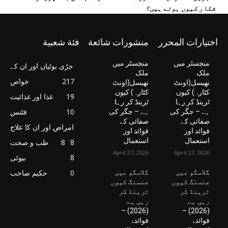
شکار کیوں ہوتے ہیں؟
اختيارات المحرر
منشورات شائعة
فئة شعبية
منچسٹر میں
منچسٹر میں
جڑی بوٹیاں اور ان کے
ملک
ملک
217
خواص
تھیسل(اونٹ
تھیسل(اونٹ
کٹارہ) کیوں
کٹارہ) کیوں
19
غذا اور غذائیت
ٹرینڈ کر رہا
ٹرینڈ کر رہا
10
فٹنس
ہے – جگر کی
ہے – جگر کی
صفائی کے
صفائی کے
امراض اور ان کا علاج
فوائد اور
فوائد اور
استعمال
استعمال
8
8
طب و صحت
April 27, 2026
April 27, 2026
8
بیوٹی
گلاسگو میں
گلاسگو میں
0
حکیم صاحب
جنسنگ کیوں
جنسنگ کیوں
ٹرینڈ کر
ٹرینڈ کر
رہی ہے
رہی ہے
(2026) –
(2026) –
فوائد،
فوائد،