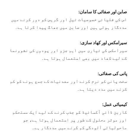
صابن اور صفائی کا سامان:
اس کی قلیائی خصوصیات تیل اور گریس کو دور کرنے میں
مددگار ہوتی ہیں اور صابن میں جھاگ پیدا کرتا ہے۔
سیرامکس اور کھاد سازی:
سیرامکس کی تیاری میں اہم جزو اور پودوں کی نشوونما
کے لیے کھاد میں بھی استعمال ہوتا ہے۔
پانی کی صفائی:
سخت پانی کو نرم کرنے اور معدنیات کے جمع ہونے کو کم
کرنے میں مدد دیتا ہے۔
کیمیائی عمل:
کاربن ڈائی آکسائیڈ کو جذب کرنے کے لیے ایک مستحکم
اور موثر محلول کے طور پر استعمال ہوتا ہے، جو
ماحولیاتی آلودگی کم کرنے میں مددگار ہے۔