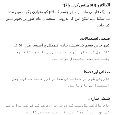
الکالائزر (pH بیلنس کرنے والا):
یہ ایک قلیائی مادہ ہے جو جسم کے pH کو متوازن رکھنے میں مدد
دے سکتا ہے، لیکن اس کا اندرونی استعمال عام طور پر تجویز نہیں
کیا جاتا۔
صنعتی استعمالات:
کچھ خاص قسم کے شیشے بنانے، کیمیکل پراسیسز میں pH کو
کنٹرول کرنے اور زرعی شعبے میں پوٹاشیم کا ذریعہ
بننے کے لیے استعمال ہوتا ہے۔
صفائی اور تحفظ:
تاریخی طور پر کھانے کی صفائی اور تحفظ کے لیے بھی
استعمال ہوتا رہا ہے۔
شیشہ سازی:
خام مال کے پگھلنے کے درجہ حرارت کو کم کر کے توانائی
کی بچت اور آلودگی میں کمی میں مدد دیتا ہے۔