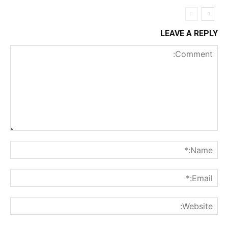
LEAVE A REPLY
Comment:
me:*
ail:*
ite: