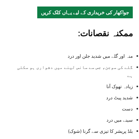
جواکھار کی خریداری کے لیے یہاں کلک کریں
ممکنہ نقصانات:
منہ اور گلے میں شدید جلن اور درد
گلے کی سوجن، جس سے سانس لینے میں دشواری ہو سکتی
ہے
زیادہ تھوک آنا
شدید پیٹ درد
دست
سینے میں درد
بلڈ پریشر کا تیزی سے گرنا (شوک)