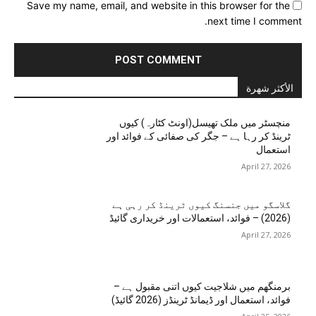
Save my name, email, and website in this browser for the
next time I comment.
الأكثر شهرة
منچسٹر میں ملک تھیسل(اونٹ کٹارہ) کیوں
ٹرینڈ کر رہا ہے – جگر کی صفائی کے فوائد اور
استعمال
April 27, 2026
گلاسگو میں جنسنگ کیوں ٹرینڈ کر رہی ہے
(2026) – فوائد، استعمالات اور خریداری گائیڈ
April 27, 2026
برمنگھم میں شلاجیت کیوں اتنی مقبول ہے –
فوائد، استعمال اور ڈیمانڈ ٹرینڈز (2026 گائیڈ)