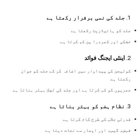
1.
جلد کی نمی برقرار رکھتا ہے
جلد کو ہائیڈریٹ رکھتا ہے
خشکی اور کھردرا پن کم کرتا ہے
2.
اینٹی ایجنگ فوائد
کولیجن کی پیداوار میں اضافہ کر کے جلد کو جوان
رکھتا ہے
جھریوں کو کم کرتا ہے اور جلد کی لچک بہتر بناتا ہے
3.
نظام ہضم کو بہتر بناتا ہے
قدرتی جلاب کی طرح کام کرتا ہے
قبض، گیس، اور اپھار سے نجات دیتا ہے