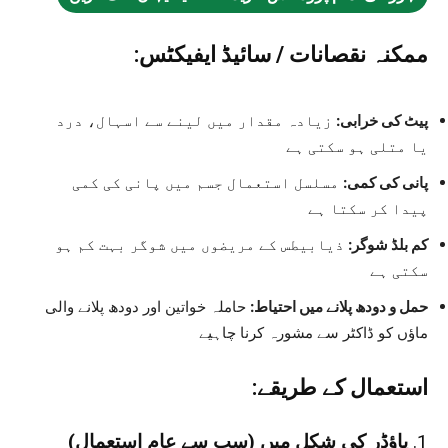
ممکنہ نقصانات / سائیڈ ایفیکٹس:
پیٹ کی خرابی:
زیادہ مقدار میں لینے سے اسہال، درد
یا متلی ہو سکتی ہے
پانی کی کمی:
مسلسل استعمال جسم میں پانی کی کمی
پیدا کر سکتا ہے
کم بلڈ شوگر:
ذیابیطس کے مریضوں میں شوگر بہت کم ہو
سکتی ہے
حمل و دودھ پلانے میں احتیاط:
حاملہ خواتین اور دودھ پلانے والی
ماؤں کو ڈاکٹر سے مشورہ کرنا چاہیے
استعمال کے طریقے:
1.
پاؤڈر کی شکل میں (سب سے عام استعمال)