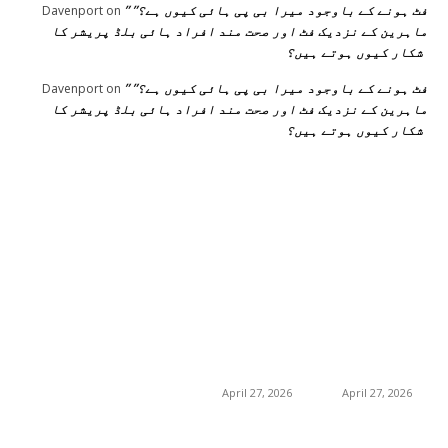
” فٹ ہونے کے باوجود میرا بی پی ہائی کیوں ہے؟”
Davenport
on
ماہرین کے نزدیک فٹ اور صحت مند افراد ہائی بلڈ پریشر کا
شکار کیوں ہوتے ہیں؟
” فٹ ہونے کے باوجود میرا بی پی ہائی کیوں ہے؟”
Davenport
on
ماہرین کے نزدیک فٹ اور صحت مند افراد ہائی بلڈ پریشر کا
شکار کیوں ہوتے ہیں؟
اختيارات المحرر
منشورات شائعة
فئة شعبية
جڑی بوٹیاں اور ان کے
منچسٹر میں ملک
منچسٹر میں ملک
تھیسل(اونٹ کٹارہ)
تھیسل(اونٹ کٹارہ)
217
خواص
کیوں ٹرینڈ کر رہا ہے
کیوں ٹرینڈ کر رہا ہے
19
غذا اور غذائیت
– جگر کی صفائی کے
– جگر کی صفائی کے
فوائد اور استعمال
فوائد اور استعمال
10
فٹنس
April 27, 2026
April 27, 2026
امراض اور ان کا علاج
8
8
طب و صحت