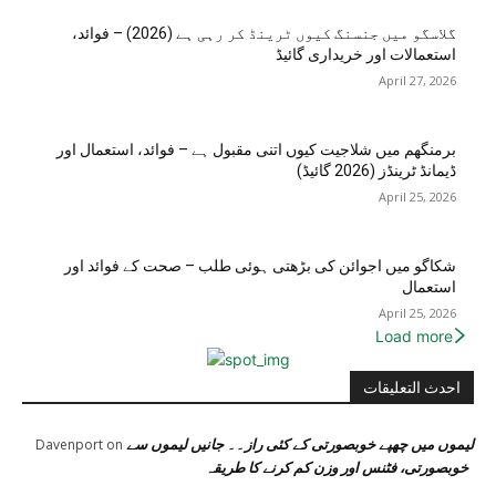
گلاسگو میں جنسنگ کیوں ٹرینڈ کر رہی ہے (2026) – فوائد،
استعمالات اور خریداری گائیڈ
April 27, 2026
برمنگھم میں شلاجیت کیوں اتنی مقبول ہے – فوائد، استعمال اور
ڈیمانڈ ٹرینڈز (2026 گائیڈ)
April 25, 2026
شکاگو میں اجوائن کی بڑھتی ہوئی طلب – صحت کے فوائد اور
استعمال
April 25, 2026
Load more
احدث التعليقات
لیموں میں چھپے خوبصورتی کے کئی راز۔۔ جانیں لیموں سے
Davenport
on
خوبصورتی، فٹنس اور وزن کم کرنے کا طریقہ