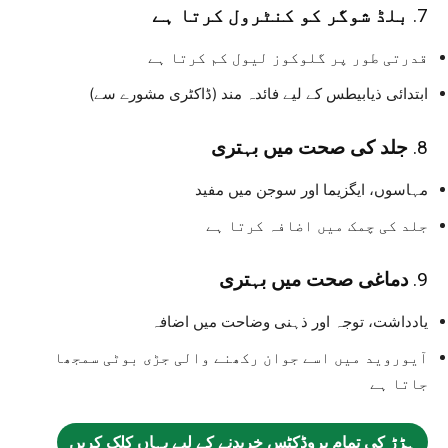
7.
بلڈ شوگر کو کنٹرول کرتا ہے
قدرتی طور پر گلوکوز لیول کم کرتا ہے
ابتدائی ذیابیطس کے لیے فائدہ مند (ڈاکٹری مشورے سے)
8.
جلد کی صحت میں بہتری
مہاسوں، ایگزیما اور سوجن میں مفید
جلد کی چمک میں اضافہ کرتا ہے
9.
دماغی صحت میں بہتری
یادداشت، توجہ اور ذہنی وضاحت میں اضافہ
آیوروید میں اسے جوان رکھنے والی جڑی بوٹی سمجھا
جاتا ہے
ہڑڑ کی تمام پروڈکٹس خریدنے کے لیے یہاں کلک کریں