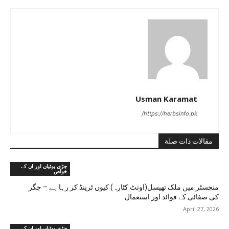
Usman Karamat
https://herbsinfo.pk/
مقالات ذات صلة
جڑی بوٹیاں اور ان کے
خواص
منچسٹر میں ملک تھیسل(اونٹ کٹارہ) کیوں ٹرینڈ کر رہا ہے – جگر
کی صفائی کے فوائد اور استعمال
April 27, 2026
جڑی بوٹیاں اور ان کے