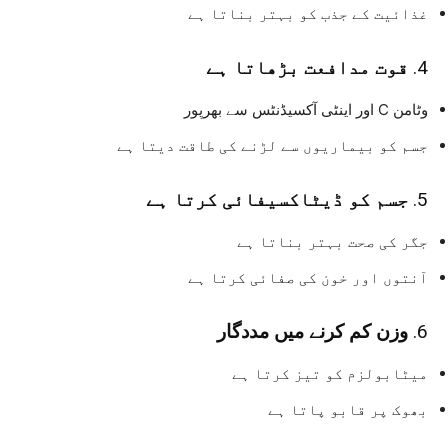
غذائیت کے جذب کو بہتر بناتا ہے
4.
قوت مدافعت بڑھاتا ہے
وٹامن C اور اینٹی آکسیڈنٹس سے بھرپور
جسم کو بیماریوں سے لڑنے کی طاقت دیتا ہے
5.
جسم کو ڈیٹاکسیفائی کرتا ہے
جگر کی صحت بہتر بناتا ہے
آنتوں اور خون کی صفائی کرتا ہے
6.
وزن کم کرنے میں مددگار
میٹابولزم کو تیز کرتا ہے
بھوک پر قابو پاتا ہے