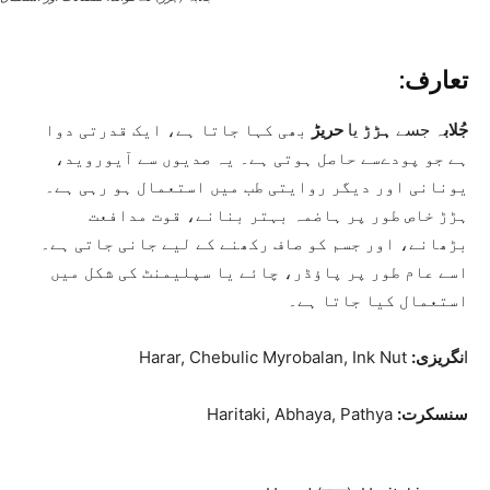
تعارف:
جُلاب
ہ جسے
ہڑڑ
یا
حریڑ
بھی کہا جاتا ہے، ایک قدرتی دوا
ہے جو پودےسے حاصل ہوتی ہے۔ یہ صدیوں سے آیوروید،
یونانی اور دیگر روایتی طب میں استعمال ہو رہی ہے۔
ہڑڑ خاص طور پر ہاضمہ بہتر بنانے، قوت مدافعت
بڑھانے، اور جسم کو صاف رکھنے کے لیے جانی جاتی ہے۔
اسے عام طور پر پاؤڈر، چائے یا سپلیمنٹ کی شکل میں
استعمال کیا جاتا ہے۔
ا
نگریزی:
Harar, Chebulic Myrobalan, Ink Nut
سنسکرت:
Haritaki, Abhaya, Pathya