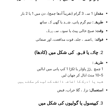
مقدار:
1 سے 3 گرام (تقریباً آدھا چمچ)، دن میں 1 یا 2 بار
طریقہ:
نیم گرم پانی، شہد یا گھی کے ساتھ
وقت:
صبح خالی پیٹ یا سونے سے پہلے
فوائد:
ہاضمہ، جلد، قوت مدافعت، اور صفائی
2.
چائے یا قہوہ کی شکل میں (کادھا)
طریقہ:
1 چمچ ہڑڑ پاؤڈر یا ٹکڑا 1 کپ پانی میں ابالیں
5–10 منٹ ابال کر چھان لیں
شہد یا ادرک کا اضافہ ذائقے کے لیے کر سکتے ہیں
استعمال:
نزلہ، گلا خراب، قبض
3.
کیپسول یا گولیوں کی شکل میں