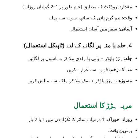
مقدار:
پروڈکٹ کے مطابق (عام طور پر 1–2 گولیاں روزانہ)
وقت:
نیم گرم پانی کے ساتھ، سونے سے پہلے
آسانی:
سفر میں آسان استعمال
4.
جلد یا منہ پر لگانے کے لیے (ٹاپیکل استعمال)
جلد:
ہڑڑ پاؤڈر + پانی یا ہلدی ملا کر مہاسوں پر لگائیں
منہ کے زخم:
قہوہ سے غرارے کریں
مسوڑھے:
ہڑڑ پاؤڈر + نمک ملا کر ہلکے سے مالش کریں
مربہ ہڑڑ کا استعمال
روزانہ خوراک:
1 درمیانے سائز کا ٹکڑا، دن میں 1 یا 2 بار
بہترین وقت: