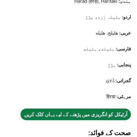
ہندی:
Harad (हरड़), Haritaki
اردو:
ہلیلہ زرد، ہڑڑ
عربی:
هليلج، هليله
فارسی:
ہلیله، ہلیله
پنجابی:
ہڑڑ
گجراتی:
હરડે
مرہٹی:
हिरडा
آرٹیکل کو انگریزی میں پڑھنے کے لیے یہاں کلک کریں
صحت کے فوائد: