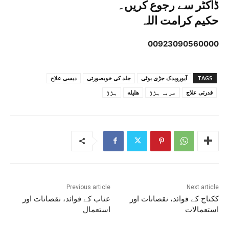
ڈاکٹر سے رجوع کریں۔
حکیم کرامت اللہ
00923090560000
TAGS
آیورویدک جڑی بوٹی
جلد کی خوبصورتی
دیسی علاج
قدرتی علاج
مربہ ہڑڑ
هليله
ہڑڑ
Previous article
Next article
ککناج کے فوائد، نقصانات اور
عناب کے فوائد، نقصانات اور
استعمالات
استعمال