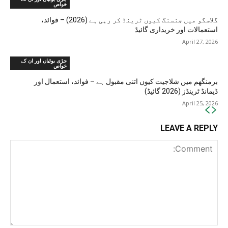
خواص
گلاسگو میں جنسنگ کیوں ٹرینڈ کر رہی ہے (2026) – فوائد،
استعمالات اور خریداری گائیڈ
April 27, 2026
جڑی بوٹیاں اور ان کے
خواص
برمنگھم میں شلاجیت کیوں اتنی مقبول ہے – فوائد، استعمال اور
ڈیمانڈ ٹرینڈز (2026 گائیڈ)
April 25, 2026
LEAVE A REPLY