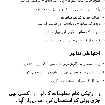
صبح:
خالی پیٹ، نیم گرم پانی کے ساتھ – ہاضمہ کے لیے
رات:
سونے سے پہلے – قبض یا تیزابیت کے لیے
اضافی فوائد کے لیے ساتھ لیں:
دودھ کے ساتھ – یادداشت اور طاقت کے لیے
سونف کے ساتھ – گیس اور اپھار کے لیے
کالا نمک کے ساتھ – بہتر ہاضمے کے لیے
احتیاطی تدابیر:
زیادہ مقدار سے گریز کریں، دن میں 1–2 مربہ کافی ہے
ذیابیطس کے مریض چینی سے پاک مربہ استعمال کریں
اسہال کے دوران استعمال نہ کریں
یہ ارٹیکل عام معلومات کے لیے ہے کسی بھی
جڑی بوٹی کو استعمال کرنے سے پہلے آپنے