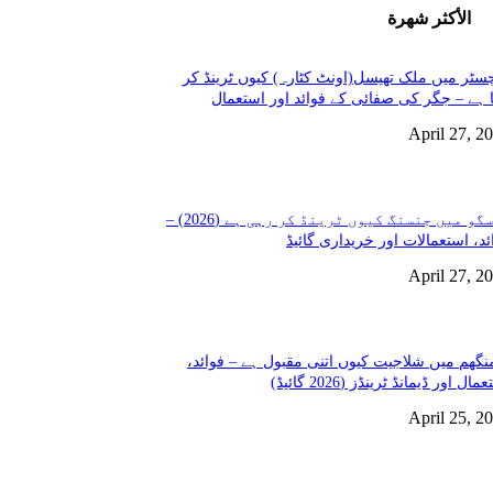
الأكثر شهرة
سٹر میں ملک تھیسل(اونٹ کٹارہ) کیوں ٹرینڈ کر
 ہے – جگر کی صفائی کے فوائد اور استعمال
April 27, 2
گلاسگو میں جنسنگ کیوں ٹرینڈ کر رہی ہے (2026) –
ئد، استعمالات اور خریداری گائیڈ
April 27, 2
نگھم میں شلاجیت کیوں اتنی مقبول ہے – فوائد،
مال اور ڈیمانڈ ٹرینڈز (2026 گائیڈ)
April 25, 2