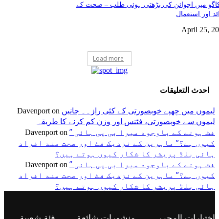
گو میں اجوائن کی بڑھتی ہوئی طلب – صحت کے
ئد اور استعمال
April 25, 2
Load more
احدث التعليقات
لیموں میں چھپے خوبصورتی کے کئی راز۔۔ جانیں
Davenport
on
لیموں سے خوبصورتی، فٹنس اور وزن کم کرنے کا طریقہ
” فٹ ہونے کے باوجود میرا بی پی ہائی
Davenport
on
کیوں ہے؟” ماہرین کے نزدیک فٹ اور صحت مند افراد
ہائی بلڈ پریشر کا شکار کیوں ہوتے ہیں؟
” فٹ ہونے کے باوجود میرا بی پی ہائی
Davenport
on
کیوں ہے؟” ماہرین کے نزدیک فٹ اور صحت مند افراد
ہائی بلڈ پریشر کا شکار کیوں ہوتے ہیں؟
اختيارات المحرر
منشورات شائعة
فئة شعبية