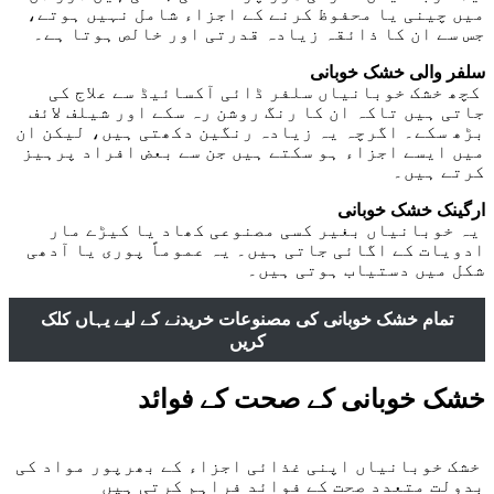
میں چینی یا محفوظ کرنے کے اجزاء شامل نہیں ہوتے،
جس سے ان کا ذائقہ زیادہ قدرتی اور خالص ہوتا ہے۔
سلفر والی خشک خوبانی
کچھ خشک خوبانیاں سلفر ڈائی آکسائیڈ سے علاج کی
جاتی ہیں تاکہ ان کا رنگ روشن رہ سکے اور شیلف لائف
بڑھ سکے۔ اگرچہ یہ زیادہ رنگین دکھتی ہیں، لیکن ان
میں ایسے اجزاء ہو سکتے ہیں جن سے بعض افراد پرہیز
کرتے ہیں۔
ارگینک خشک خوبانی
یہ خوبانیاں بغیر کسی مصنوعی کھاد یا کیڑے مار
ادویات کے اگائی جاتی ہیں۔ یہ عموماً پوری یا آدھی
شکل میں دستیاب ہوتی ہیں۔
تمام خشک خوبانی کی مصنوعات خریدنے کے لیے یہاں کلک
کریں
خشک خوبانی کے صحت کے فوائد
خشک خوبانیاں اپنی غذائی اجزاء کے بھرپور مواد کی
بدولت متعدد صحت کے فوائد فراہم کرتی ہیں