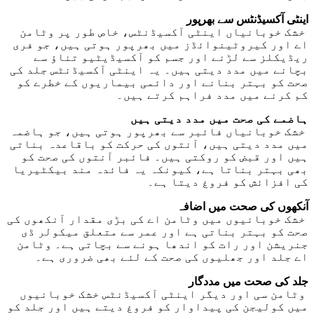
اینٹی آکسیڈنٹس سے بھرپور
خشک خوبانیاں اینٹی آکسیڈنٹس، خاص طور پر وٹامن
اے اور کیروٹینوائڈز میں بھرپور ہوتی ہیں، جو فری
ریڈیکلز سے لڑنے اور جسم کو آکسیڈیٹیو تناؤ سے
بچانے میں مدد دیتی ہیں۔ یہ اینٹی آکسیڈنٹس جلد کی
صحت کو بہتر بنانے اور دائمی بیماریوں کے خطرے کو
کم کرنے میں مدد فراہم کرتے ہیں۔
ہاضمے کی صحت میں مدد دیتی ہیں
خشک خوبانیاں فائبر سے بھرپور ہوتی ہیں، جو ہاضمہ
میں مدد دیتی ہیں، آنتوں کی حرکت کو باقاعدہ بناتی
ہیں اور قبض کو روکتی ہیں۔ فائبر آنتوں کی صحت کو
بھی بہتر بناتا ہے، کیونکہ یہ فائدہ مند بیکٹیریا
کی افزائش کو فروغ دیتا ہے۔
آنکھوں کی صحت میں اضافہ
خشک خوبانیوں میں وٹامن اے کی بڑی مقدار آنکھوں کی
صحت کو بہتر بناتی ہے اور عمر سے متعلق میکولر ڈی
جنریشن اور رات کو اندھا ہونے سے بچاتی ہے۔ وٹامن
اے جلد اور جھلیوں کی صحت کے لئے بھی ضروری ہے۔
جلد کی صحت میں مددگار
وٹامن سی اور دیگر اینٹی آکسیڈنٹس خشک خوبانیوں
میں کولیجن کی پیداوار کو فروغ دیتے ہیں اور جلد کو