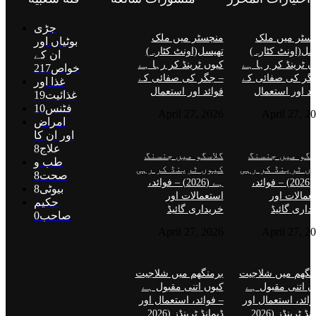
جڑی
سٹر میں ملک
منچسٹر میں ملک
بوٹیاں اور
سل(اونٹ کٹارہ)
تھیسل(اونٹ کٹارہ)
ان کے
ں ٹرینڈ کر رہا ہے
کیوں ٹرینڈ کر رہا ہے
خواص
217
گر کی صفائی کے
– جگر کی صفائی کے
غذا اور
ئد اور استعمال
فوائد اور استعمال
غذائیت
19
فٹنس
10
April 27, 2026
April 27, 2
امراض
اور ان کا
علاج
8
سگو میں جنسنگ
گلاسگو میں جنسنگ
طب و
ں ٹرینڈ کر رہی
کیوں ٹرینڈ کر رہی
صحت
8
ہے (2026) – فوائد،
ہے (2026) – فوائد،
بیوٹی
8
عمالات اور
استعمالات اور
حکیم
داری گائیڈ
خریداری گائیڈ
صاحب
0
April 27, 2026
April 27, 2
نگھم میں شلاجیت
برمنگھم میں شلاجیت
ں اتنی مقبول ہے
کیوں اتنی مقبول ہے
وائد، استعمال اور
– فوائد، استعمال اور
ڈیمانڈ ٹرینڈز (2026
ڈیمانڈ ٹرینڈز (2026