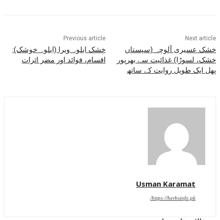
Previous article
Next article
خشک عسیری آلوچہ (سپستاں
خشک ایلوہ ویرا (ایلوہ خوشک):
خشک، لسوڑا) غذائیت سے بھرپور
اقسام، فوائد اور مضر اثرات
پھل ایک طویل روایت کے ساتھ
Usman Karamat
https://herbsinfo.pk/