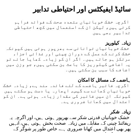
سائیڈ ایفیکٹس اور احتیاطی تدابیر
اگرچہ خشک خوبانیاں متعدد صحت کے فوائد فراہم
کرتی ہیں، لیکن ان کے استعمال میں کچھ احتیاطی
تدابیر بھی ہیں
زیادہ کیلوریز
خشک خوبانیاں توانائی سے بھرپور ہوتی ہیں کیونکہ
خشک کرنے کے عمل کے دوران چینی اور غذائی اجزاء
مرتکز ہو جاتے ہیں۔ اگر ان کو زیادہ کھایا جائے تو
یہ اضافی کیلوریز کا باعث بن سکتی ہیں، جو وزن میں
اضافے کا سبب بن سکتی ہیں۔
ہاضمے کے مسائل کا امکان
اگرچہ فائبر ہاضمے کے لئے فائدہ مند ہے، زیادہ خشک
خوبانیاں کھانے سے گیس، اپھارہ یا دست ہو سکتے ہیں
کیونکہ ان میں فائبر کی مقدار زیادہ ہوتی ہے۔ ان کو
اعتدال میں کھانا ضروری ہے۔
زیادہ شکر
خشک خوبانیاں قدرتی شکر سے بھرپور ہوتی ہیں، اور اگرچہ یہ
ریفائنڈ چینی کے مقابلے میں زیادہ صحت بخش ہوتی ہیں، انہیں
پھر بھی اعتدال میں کھانا ضروری ہے، خاص طور پر شوگر کے