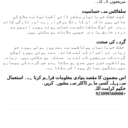
مریضوں کے لئے۔
سلفائٹس سے حساسیت
کچھ خشک خوبانیاں سلفر ڈائی آکسائیڈ سے علاج کی
جاتی ہیں تاکہ ان کا رنگ برقرار رہے اور تازگی قائم
رہے۔ جو لوگ سلفائٹس سے حساس ہوتے ہیں، انہیں سر
درد، خارش یا دمہ جیسی علامات ہو سکتی ہیں۔
گردے کی صحت
خشک خوبانیاں پوٹاشیم سے بھرپور ہوتی ہیں، جو
زیادہ تر افراد کے لئے فائدہ مند ہوتی ہیں، لیکن
گردے کے مریضوں کے لئے یہ مسئلہ بن سکتی ہیں۔ زیادہ
پوٹاشیم خون میں جمع ہو سکتا ہے، جو گردے کی بیماری
میں سنگین مسائل پیدا کر سکتا ہے۔
اس مضمون کا مقصد بنیادی معلومات فراہم کرنا ہے۔ استعمال
سے پہلے کسی ماہر ڈاکٹر سے مشورہ کریں۔
حکیم کرامت اللہ
+923090560000