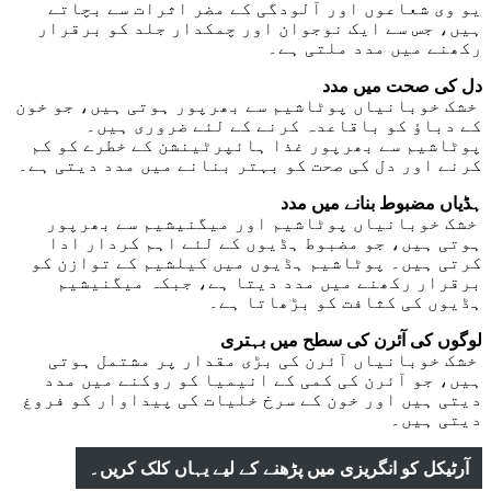
یو وی شعاعوں اور آلودگی کے مضر اثرات سے بچاتے
ہیں، جس سے ایک نوجوان اور چمکدار جلد کو برقرار
رکھنے میں مدد ملتی ہے۔
دل کی صحت میں مدد
خشک خوبانیاں پوٹاشیم سے بھرپور ہوتی ہیں، جو خون
کے دباؤ کو باقاعدہ کرنے کے لئے ضروری ہیں۔
پوٹاشیم سے بھرپور غذا ہائپرٹینشن کے خطرے کو کم
کرنے اور دل کی صحت کو بہتر بنانے میں مدد دیتی ہے۔
ہڈیاں مضبوط بنانے میں مدد
خشک خوبانیاں پوٹاشیم اور میگنیشیم سے بھرپور
ہوتی ہیں، جو مضبوط ہڈیوں کے لئے اہم کردار ادا
کرتی ہیں۔ پوٹاشیم ہڈیوں میں کیلشیم کے توازن کو
برقرار رکھنے میں مدد دیتا ہے، جبکہ میگنیشیم
ہڈیوں کی کثافت کو بڑھاتا ہے۔
لوگوں کی آئرن کی سطح میں بہتری
خشک خوبانیاں آئرن کی بڑی مقدار پر مشتمل ہوتی
ہیں، جو آئرن کی کمی کے انیمیا کو روکنے میں مدد
دیتی ہیں اور خون کے سرخ خلیات کی پیداوار کو فروغ
دیتی ہیں۔
آرٹیکل کو انگریزی میں پڑھنے کے لیے یہاں کلک کریں۔