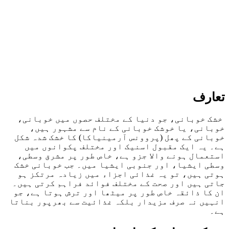
تعارف
خشک خوبانی، جو دنیا کے مختلف حصوں میں خوبانی،
خوبانی، یا خوشک خوبانی کے نام سے مشہور ہیں،
خوبانی کے پھل (پروونس آرمینیاکا) کا خشک شدہ شکل
ہے۔ یہ ایک مقبول اسنیک اور مختلف پکوانوں میں
استعمال ہونے والا جزو ہے، خاص طور پر مشرق وسطی،
وسطی ایشیا، اور جنوبی ایشیا میں۔ جب خوبانی خشک
ہوتی ہیں، تو یہ غذائی اجزاء میں زیادہ مرتکز ہو
جاتی ہیں اور صحت کے مختلف فوائد فراہم کرتی ہیں۔
ان کا ذائقہ خاص طور پر میٹھا اور ترش ہوتا ہے، جو
انہیں نہ صرف مزیدار بلکہ غذائیت سے بھرپور بناتا
ہے۔