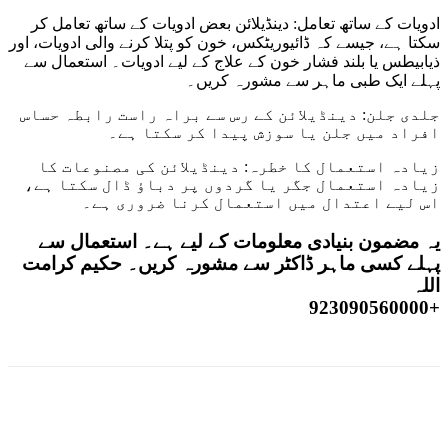
ادویات کے ساتھ تعامل: دینڈیلائن بعض ادویات کے ساتھ تعامل کر
سکتا ہے، جیسے کہ ڈائیوریٹکس، خون کو پتلا کرنے والی ادویات، اور
ذیابیطس یا بلند فشار خون کے علاج کے لیے ادویات۔ استعمال سے
پہلے ایک طبی ماہر سے مشورہ کریں۔
جلدی جلن: دینڈیلائن کے رس سے براہ راست رابطہ حساس
افراد میں جلن یا سوزش پیدا کر سکتا ہے۔
زیادہ استعمال کا خطرہ: دینڈیلائن کی مصنوعات کا
زیادہ استعمال جگر یا گردوں پر دباؤ ڈال سکتا ہے،
اس لیے اعتدال میں استعمال کرنا ضروری ہے۔
یہ مضمون بنیادی معلومات کے لیے ہے۔ استعمال سے
پہلے کسی ماہر ڈاکٹر سے مشورہ کریں۔ حکیم کرامت
اللہ
+923090560000