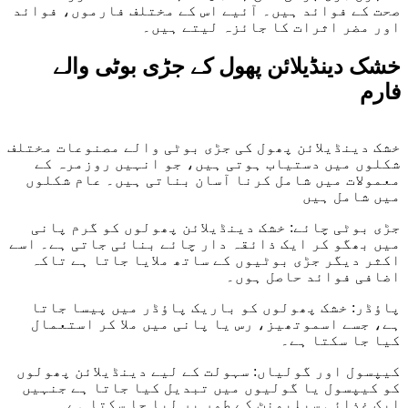
صحت کے فوائد ہیں۔ آئیے اس کے مختلف فارموں، فوائد
اور مضر اثرات کا جائزہ لیتے ہیں۔
خشک دینڈیلائن پھول کے جڑی بوٹی والے
فارم
خشک دینڈیلائن پھول کی جڑی بوٹی والے مصنوعات مختلف
شکلوں میں دستیاب ہوتی ہیں، جو انہیں روزمرہ کے
معمولات میں شامل کرنا آسان بناتی ہیں۔ عام شکلوں
میں شامل ہیں
جڑی بوٹی چائے: خشک دینڈیلائن پھولوں کو گرم پانی
میں بھگو کر ایک ذائقہ دار چائے بنائی جاتی ہے۔ اسے
اکثر دیگر جڑی بوٹیوں کے ساتھ ملایا جاتا ہے تاکہ
اضافی فوائد حاصل ہوں۔
پاؤڈر: خشک پھولوں کو باریک پاؤڈر میں پیسا جاتا
ہے، جسے اسموتھیز، رس یا پانی میں ملا کر استعمال
کیا جا سکتا ہے۔
کیپسول اور گولیاں: سہولت کے لیے دینڈیلائن پھولوں
کو کیپسول یا گولیوں میں تبدیل کیا جاتا ہے جنہیں
ایک غذائی سپلیمنٹ کے طور پر لیا جا سکتا ہے۔