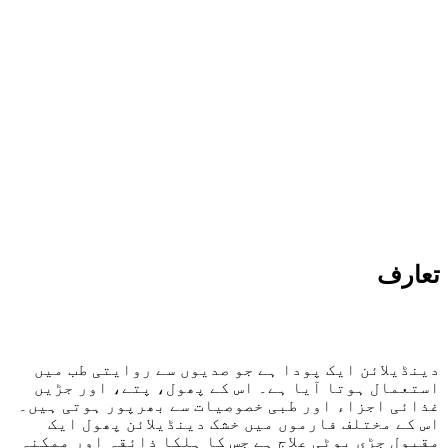
تعارف
دینڈیلائن ایک پودا ہے جو صدیوں سے روایتی طب میں
استعمال ہوتا آیا ہے۔ اس کے پھول، پتے، اور جڑیں
غذائی اجزاء اور طبی خصوصیات سے بھرپور ہوتی ہیں۔
اس کے مختلف فارموں میں خشک دینڈیلائن پھول ایک
مقبول جڑی بوٹی علاج ہے جس کا ہلکا ذائقہ اور ممکنہ