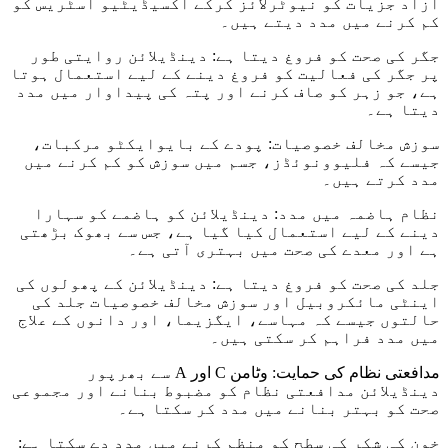
آزاد جزیات کو نیوٹرلائز کرکے آکسیڈیٹیو اسٹریس کو
کم کرنے میں مدد دیتے ہیں۔
جگر کی صحت کو فروغ دیتا ہے: دینڈیلائن روایتی طور
پر جگر کی فعالیت کو فروغ دینے کے لیے استعمال ہوتا
ہے، جو زہر کو صاف کرنے اور پتہ کی پیداوار میں مدد
دیتا ہے۔
سوزش مخالف خصوصیات: پودے کے بایوایکٹو مرکبات،
جیسے کہ فلیوونوئڈز، جسم میں سوزش کو کم کرنے میں
مدد کرتے ہیں۔
نظام ہاضمہ میں مدد: دینڈیلائن کو ہاضمے کو سہارا
دینے کے لیے استعمال کیا گیا ہے، جس سے بھوک بڑھتی
ہے اور معدے کی صحت میں بہتری آتی ہے۔
جلد کی صحت کو فروغ دیتا ہے: دینڈیلائن کے پھولوں کی
اینٹی مائکروبیل اور سوزش مخالف خصوصیات جلد کی
حالتوں جیسے کہ مہاسے، ایگزیما، اور دانوں کے علاج
میں مدد فراہم کر سکتی ہیں۔
مدافعتی نظام کی حمایت: وٹامن C اور A سے بھرپور
دینڈیلائن مدافعتی نظام کو مضبوط بنانے اور مجموعی
صحت کو بہتر بنانے میں مدد کر سکتا ہے۔
خون کی شکر کی سطح کو منظم کرنے میں مدد دے سکتا ہے: