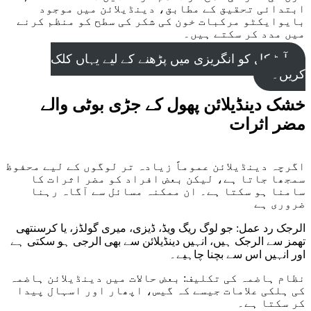
ابتدائی تحقیق کے مطابق، دینڈیلائن میں موجود
بایوایکٹو مرکبات خون کی شکر کی سطح کو منظم کرنے
میں مدد کر سکتے ہیں۔
آرٹیکل کو انگریزی میں پڑھنے کے لیے یہاں کلک
کریں۔
خشک دینڈیلائن پھول کے جڑی بوٹی والے
مضر اثرات
اگرچہ دینڈیلائن عموماً زیادہ تر لوگوں کے لیے محفوظ
سمجھا جاتا ہے، لیکن بعض افراد کو مضر اثرات کا
سامنا ہو سکتا ہے۔ ان ممکنہ مسائل سے آگاہ رہنا
ضروری ہے
الرجک رد عمل: جو لوگ ریگ ویڈ، ڈیزی، میری گولڈز، یا کرسنتھی
تھمز سے الرجک ہیں، انہیں دینڈیلائن سے بھی الرجی ہو سکتی ہے
اور انہیں اس سے بچنا چاہیے۔
نظام ہاضمہ کی تکلیف: بعض حالات میں دینڈیلائن ہاضمہ
کی ہلکی علامات جیسے کہ گیس، اپھار اور اسہال پیدا
کر سکتا ہے۔