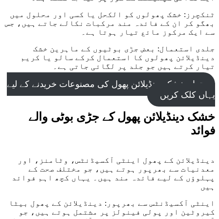
ٹنکچرز: خشک پھولوں کو الکحل یا کسی اور محلول میں
بھگو کر ان کے فائدہ مند مرکبات نکالے جاتے ہیں، جس
سے ایک مرکوز مائع تیار ہوتا ہے۔
جلدی استعمال: بعض جڑی بوٹیوں کے ماہرین خشک
دینڈیلائن پھولوں کا استعمال کرکے سالو یا کریم
تیار کرتے ہیں جو جلد پر لگائی جاتی ہے۔
تمام خشک دینڈیلائن پھول کی مصنوعات خریدنے کے لیے
یہاں کلک کریں
خشک دینڈیلائن پھول کے جڑی بوٹی والے
فوائد
دینڈیلائن کے پھول اینٹی آکسیڈنٹس، وٹامنز، اور
معدنیات سے بھرپور ہوتے ہیں، جو مختلف صحت کے
پہلوؤں کے لیے فائدہ مند ہیں۔ یہاں کچھ اہم فوائد
ہیں
اینٹی آکسیڈنٹس سے بھرپور: دینڈیلائن کے پھول بیٹا
کیروٹین اور پولی فینولز پر مشتمل ہوتے ہیں، جو