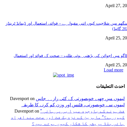
April 27, 2
نگھم میں شلاجیت کیوں اتنی مقبول ہے – فوائد، استعمال اور ڈیمانڈ ٹرینڈز
April 25, 2
گو میں اجوائن کی بڑھتی ہوئی طلب – صحت کے فوائد اور استعمال
April 25, 2
Load more
احدث التعليقات
لیموں میں چھپے خوبصورتی کے کئی راز۔۔ جانیں
Davenport
on
لیموں سے خوبصورتی، فٹنس اور وزن کم کرنے کا طریقہ
” فٹ ہونے کے باوجود میرا بی پی ہائی
Davenport
on
کیوں ہے؟” ماہرین کے نزدیک فٹ اور صحت مند افراد
ہائی بلڈ پریشر کا شکار کیوں ہوتے ہیں؟