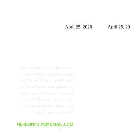
نگھم میں شلاجیت کیوں اتنی
برمنگھم میں شلاجیت کیوں اتنی
ول ہے – فوائد، استعمال اور
مقبول ہے – فوائد، استعمال اور
 ٹرینڈز (2026 گائیڈ)
ڈیمانڈ ٹرینڈز (2026 گائیڈ)
April 25, 2026
April 25, 2
معلومات عنا
تابعنا
یہ ویب سائٹ ہر قسم کی جڑی
بوٹیوں، بیماریوں، صحت، بیوٹی
ٹپس، فٹنس، خوراک اور غذائیت
سے متعلق مفید معلومات فراہم
کرتی ہے۔ نوٹ: کوئی بھی جڑی
بوٹی یا نسخہ استعمال کرنے سے
پہلے ہمیشہ مستند معالج یا اپنے
ڈاکٹر سے مشورہ کریں۔
HERBSINFO.PK@GMAIL.COM