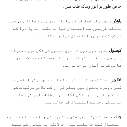
خاص طور پر آیور ویدک طب میں۔
پاؤڈر
بیجوں کو خشک کر کے پاؤڈر میں پیسا جاتا ہے، جسے
مختلف طریقوں سے استعمال کیا جا سکتا ہے یا دوا کے
مرکب کے طور پر استعمال کیا جا سکتا ہے۔
کپسول
جدید دور میں کا عرق کپسول کی شکل میں دستیاب
ہے، جس سے افراد کو اسے روزانہ صحت کے معمولات میں
شامل کرنا آسان ہو جاتا ہے۔
ٹنکچر
ایک ٹنکچر تیار کرنے کے لیے بیجوں کو الکحل یا
کسی دوسرے محلول میں بھگو کر ان کے علاجی مرکبات کو
نکالا جاتا ہے۔ یہ شکل اکثر اپنی طاقت اور تیز جذب
ہونے کی وجہ سے استعمال کی جاتی ہے۔
چائے
درخت کے پتے بھی جڑی بوٹیوں کی چائے بنانے کے لیے
استعمال کیے جا سکتے ہیں، حالانکہ یہ بیجوں کی نسبت