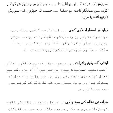
سوزش کے فوائد کے لیے جانا جاتا ہے، جو جسم میں سوزش کو کم
کرنے میں مددگار ثابت ہو سکتا ہے، جیسے کہ جوڑوں کی سوزش
(آرتھرائٹس) میں۔
دباؤ اور اضطراب کی کمی
میں اڈاپٹوجینک خصوصیات ہیں،
جو جسم کے دباؤ پر ردعمل کو منظم کرنے میں مدد دیتی
ہیں۔ یہ اضطراب کو کم کر سکتا ہے، موڈ کو بہتر بنا
سکتا ہے، اور جذباتی صحت کو فروغ دے سکتا ہے۔
اینٹی آکسیڈیٹیو اثرات
میں موجود مرکبات میں طاقتور اینٹی
آکسیڈیٹیو خصوصیات ہیں، جو جسم میں آزاد جڑوں کو غیر
فعال کرنے میں مدد دیتی ہیں۔ یہ عمر بڑھنے کے عمل کو
سست کرنے اور مزمن بیماریوں کے خطرے کو کم کرنے میں
مدد دے سکتی ہے۔
مدافعتی نظام کی مضبوطی
یہ پودا مدافعتی نظام کی طاقت
کو بڑھانے میں مددگار سمجھا جاتا ہے، جس سے انفیکشن