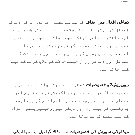
دماغی افعال میں اضافہ
کا سب سے مشہور فائدہ اس کی دماغی
افعال کو بہتر بنانے کی صلاحیت ہے۔ روایتی طب میں اسے
ایک طاقتور دماغی تونک سمجھا جاتا ہے جو یادداشت،
توجہ، اور دماغی وضاحت کو فروغ دیتا ہے۔ اس کا
استعمال ذہنی چستی کو بہتر بنانے اور یادداشت کے
مسائل اور دماغی زوال جیسے حالات کو علاج کرنے کے لیے
کیا جاتا ہے۔
نیورپروٹیکٹو خصوصیات
تحقیقات سے پتہ چلتا ہے کہ میں
موجود فعال مرکبات دماغ کو آکسیڈیٹیو اسٹریس اور
نقصان سے بچاتے ہیں، جس سے یہ الزائمر کی بیماری،
پارکنسن کی بیماری اور دیگر نیوروجینیریٹیو امراض
کے لیے مفید ثابت ہوتا ہے۔
میکانیکی سوزش کی خصوصیات
سے نکالا گیا تیل اپنے میکانیکی