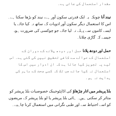
مقدار استعمال کی جاتی ہے۔
نیند آنا
چونکہ یہ ایک قدرتی سکون آور ہے، نیند کو بڑھا سکتا ہے۔
اس کا استعمال دیگر سکون آور ادویات کے ساتھ نہ کیا جائے یا
ایسے کاموں سے پہلے نہ لیا جائے جو چوکسی کی ضرورت ہو،
جیسے کہ گاڑی چلانا۔
حمل اور دودھ پلانا
حمل اور دودھ پلانے کے دوران کے
استعمال کے حوالے سے کافی تحقیق نہیں کی گئی ہے۔ اس
لیے یہ تجویز کیا جاتا ہے کہ ان ادوار میں اس کا
استعمال نہ کیا جائے جب تک کہ کسی صحت کے ماہر کی
ہدایت نہ ہو۔
بلڈ پریشر میں اتار چڑھاؤ
کی اڈاپٹوجینک خصوصیات بلڈ پریشر کو
متاثر کر سکتی ہیں۔ ہائی بلڈ پریشر یا لو بلڈ پریشر کے مریضوں
کو اسے احتیاط سے اور طبی نگرانی میں استعمال کرنا چاہیے۔