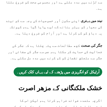
سے لڑنے میں مدد ملتی ہے اور مجموعی صحت کو فروغ ملتا
ہے۔
نیند میں بہتری
اپنی سکون آور خصوصیات کی وجہ سے کو نیند
کی معیار کو بہتر بنانے کے لیے پایا گیا ہے، کیونکہ
یہ دباؤ کو کم کرتا ہے اور آرام کو فروغ دیتا ہے۔
جگر کی صحت
کچھ مطالعات سے پتہ چلتا ہے کہ جگر کی
فعالیت کی حمایت کر سکتا ہے، جس سے جگر کی صفائی اور
جگر سے متعلق نقصان کو کم کرنے میں مدد مل سکتی ہے۔
آرٹیکل کو انگریزی میں پڑھنے کے لیے یہاں کلک کریں۔
خشک ملکنگانی کے مزھر اصرت
اگرچہ متعدد فوائد فراہم کرتا ہے، لیکن اس کا
استعمال احتیاط سے کرنا ضروری ہے کیونکہ اس کے کچھ