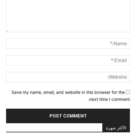
Comment:
me:*
ail:*
ite:
Save my name, email, and website in this browser for the
next time I comment.
الأكثر شهرة