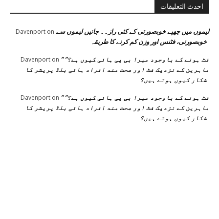
احدث التعليقات
لیموں میں چھپے خوبصورتی کے کئی راز۔۔ جانیں لیموں سے
Davenport
on
خوبصورتی، فٹنس اور وزن کم کرنے کا طریقہ
” فٹ ہونے کے باوجود میرا بی پی ہائی کیوں ہے؟”
Davenport
on
ماہرین کے نزدیک فٹ اور صحت مند افراد ہائی بلڈ پریشر کا
شکار کیوں ہوتے ہیں؟
” فٹ ہونے کے باوجود میرا بی پی ہائی کیوں ہے؟”
Davenport
on
ماہرین کے نزدیک فٹ اور صحت مند افراد ہائی بلڈ پریشر کا
شکار کیوں ہوتے ہیں؟
اختيارات المحرر
منشورات شائعة
فئة شعبية
جڑی بوٹیاں اور ان کے
منچسٹر میں ملک
منچسٹر میں ملک
تھیسل(اونٹ کٹارہ)
تھیسل(اونٹ کٹارہ)
217
خواص
کیوں ٹرینڈ کر رہا ہے
کیوں ٹرینڈ کر رہا ہے