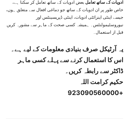
ادویات کے ساتھ تعامل
بعض ادویات کے ساتھ تعامل کر سکتا ہے،
خاص طور پر ان ادویات کے ساتھ جو دماغی افعال سے متعلق ہوں،
جیسے اینٹی اینزائٹی ادویات، اینٹی ڈپریسینٹس اور
نیوروسٹیمولنٹس۔ ہمیشہ کسی صحت کے ماہر سے مشورہ کریں
قبل از استعمال۔
یہ آرٹیکل صرف بنیادی معلومات کے لیے ہے۔
اس کا استعمال کرنے سے پہلے کسی ماہر
ڈاکٹر سے رابطہ کریں۔
حکیم کرامت اللہ
+923090560000