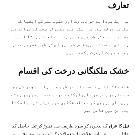
تعارف
یہ ایک پودا ہے جو بھارت اور جنوب مشرقی ایشیا کا
مقامی درخت ہے۔ یہ اپنی غیر معمولی صحت کے فوائد کی
وجہ سے روایتی طب میں صدیوں سے استعمال ہوتا آ رہا
ہے۔ اس درخت کے بیج خاص طور پر اس کی طبی خصوصیات کی
وجہ سے بہت اہمیت رکھتے ہیں۔
خشک ملکنگانی درخت کی اقسام
خشک ملکنگانی درخت بنیادی طور پر اپنے بیجوں کی وجہ
سے مشہور ہے، جو بایوایکٹیو مرکبات سے بھرپور ہوتے
ہیں۔ ان بیجوں کو مختلف شکلوں میں تیار کیا جا سکتا
ہے، جن میں شامل ہیں
تیل کا عرق
کے بیجوں کو سرد طریقے سے نچوڑ کر تیل حاصل کیا
جاتا ہے۔ یہ تیل اپنے علاجی استعمالات کے لیے بہت معروف ہے،