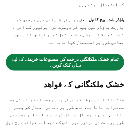
کم استعمال ہوتے ہیں۔
پاؤڈر شدہ بیج کا تیل
بعض روایتی طریقوں میں بیجوں کو
باریک پاؤڈر میں پیس کر دوسرے جڑی بوٹیوں کے اجزاء
کے ساتھ ملا کر ایک پیسٹ یا تیل تیار کیا جاتا ہے جو
مقامی طور پر استعمال کیا جاتا ہے۔
تمام خشک ملکانگنی درخت کی مصنوعات خریدنے کے لیے
یہاں کلک کریں۔
خشک ملکنگانی کے فواھد
خشک ملکنگانی درخت کو اس کی وسیع صحت کے فوائد کی وجہ
سے سراہا جاتا ہے، خاص طور پر دماغی افعال کو بہتر
بنانے، نیورولوجیکل مسائل کو سنبھالنے اور مجموعی
طور پر صحت کی بہتری میں۔ اس کے کچھ اہم فوائد درج ذیل
ہیں