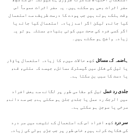
مضر اثرات بھی ہو سکتے ہیں۔ یہ مضر اثرات عموماً اس
وقت ہلکے ہوتے ہیں جب پودے کا درست طریقے سے استعمال
کیا جائے، لیکن اگر اسے زیادہ استعمال کیا جائے یا
اگر کسی فرد کی صحت میں کوئی بنیادی مسئلہ ہو تو یہ
زیادہ واضح ہو سکتے ہیں۔
ہاضمہ کے مسائل
کچھ حالات میں، کا زیادہ استعمال پاؤڈر
یا تیل کی شکل میں گیسٹرک مسائل، جیسے کہ متلی، قے،
یا دست کا سبب بن سکتا ہے۔
جلدی رد عمل
تیل کو مقامی طور پر لگانے سے بعض افراد
میں الرجک رد عمل یا جلدی جلن ہو سکتی ہے، جس سے دانے،
سرخی یا سوجن ہو سکتی ہے۔
سر درد
کچھ افراد اس کے استعمال کے نتیجے میں سر درد
کی شکایت کرتے ہیں، خاص طور پر جب جڑی بوٹی کی زیادہ