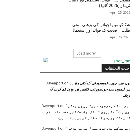
قبول ہے – فوائد، استعمال اور ڈیمانڈ
رینڈز (2026 گائیڈ)
April 25, 202
کاگو میں اجوائن کی بڑھتی ہوئی
لب – صحت کے فوائد اور استعمال
April 25, 202
Load more
حدث التعليقات
وں میں چھپے خوبصورتی کے کئی راز۔۔
Davenport
on
یں لیموں سے خوبصورتی، فٹنس اور وزن کم کرنے کا
یقہ
” فٹ ہونے کے باوجود میرا بی پی ہائی
Davenport
on
ں ہے؟” ماہرین کے نزدیک فٹ اور صحت مند افراد
ئی بلڈ پریشر کا شکار کیوں ہوتے ہیں؟
” فٹ ہونے کے باوجود میرا بی پی ہائی
Davenport
on