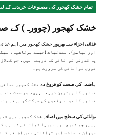
تمام خشک کھجور کی مصنوعات خریدنے کے لیے
خشک کھجور (چوورہ) کے صح
غذائی اجزاء سے بھرپور
اور نیاسن)، معدنیات (جیسے پوٹاشیم، میگن
یہ قدرتی توانائی کا ذریعہ ہیں، جو کھلاڑ
فوری توانائی کی ضرورت ہو۔
ہاضمہ کی صحت کو فروغ دے
خشک کھجور غذائی
فائبر کا بہترین ذریعہ ہیں، جو صحت مند ہ
فائبر کا مواد پٹھوں کی حرکت کو بہتر بنات
توانائی کی سطح میں اضافہ
خشک کھجور میں قدر
ہیں، جو فوری اور دیرپا توانائی فراہم کر
دوران برداشت اور توانائی میں اضافہ کرنے