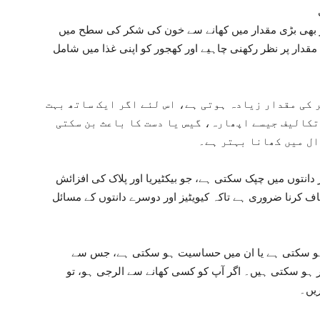
ر بھی بڑی مقدار میں کھانے سے خون کی شکر کی سطح میں
قدار پر نظر رکھنی چاہیے اور کھجور کو اپنی غذا میں شامل
کی مقدار زیادہ ہوتی ہے، اس لئے اگر ایک ساتھ بہت
تکالیف جیسے اپھارہ، گیس یا دست کا باعث بن سکتی
ال میں کھانا بہتر ہے۔
نتوں میں چپک سکتی ہے، جو بیکٹیریا اور پلاک کی افزائش
اف کرنا ضروری ہے تاکہ کیویٹیز اور دوسرے دانتوں کے مسائل
ہو سکتی ہے یا ان میں حساسیت ہو سکتی ہے، جس سے
 ہو سکتی ہیں۔ اگر آپ کو کسی کھانے سے الرجی ہو، تو
ریں۔