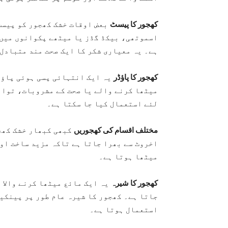
کھجور کا پیسٹ
بعض اوقات خشک کھجور کو پیسٹ
اسموتھی، بیکڈ گڈز یا میٹھے پکوانوں میں 
ہے۔ یہ معیاری شکر کا ایک صحت مند متبادل
کھجور کا پاؤڈر
یہ ایک انتہائی پسی ہوئی پاؤڈ
میٹھا کرنے والے یا صحت کے مشروبات، توانا
لئے استعمال کیا جا سکتا ہے۔
مختلف اقسام کی کھجوریں
کبھی کبھار خشک کھجو
اخروٹ سے بھرا جاتا ہے تاکہ مزید ساخت او
میٹھا ہوتا ہے۔
کھجور کا شیرہ
یہ ایک مائع میٹھا کرنے والا ہ
جاتا ہے۔ کھجور کا شیرہ عام طور پر پینکیک
استعمال ہوتا ہے۔