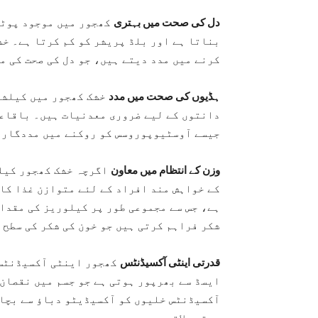
دل کی صحت میں بہتری
کھجور میں موجود پوٹا
بناتا ہے اور بلڈ پریشر کو کم کرتا ہے۔ خ
کرنے میں مدد دیتے ہیں، جو دل کی صحت کی م
ہڈیوں کی صحت میں مدد
خشک کھجور میں کیلشی
دانتوں کے لیے ضروری معدنیات ہیں۔ باقاعد
جیسے آوسٹیوپوروسس کو روکنے میں مددگار 
وزن کے انتظام میں معاون
اگرچہ خشک کھجور کیلو
کے خواہش مند افراد کے لئے متوازن غذا کا
ہے، جس سے مجموعی طور پر کیلوریز کی مقدار
شکر فراہم کرتی ہیں جو خون کی شکر کی سطح 
قدرتی اینٹی آکسیڈنٹس
کھجور اینٹی آکسیڈنٹس
ایسڈ سے بھرپور ہوتی ہے جو جسم میں نقصان 
آکسیڈنٹس خلیوں کو آکسیڈیٹو دباؤ سے بچات
بہتری لاتے ہیں۔