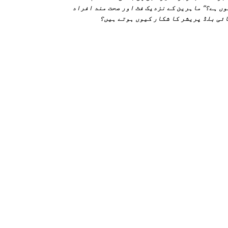
ں ہے؟” ماہرین کے نزدیک فٹ اور صحت مند افراد
ئی بلڈ پریشر کا شکار کیوں ہوتے ہیں؟