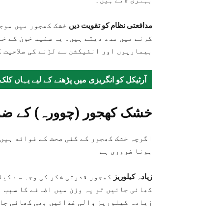
مدافعتی نظام کو تقویت دیں
خشک کھجور میں موجو
کرنے میں مدد دیتے ہیں۔ یہ سفید خون کے خل
بیماریوں اور انفیکشن سے لڑنے کی صلاحیت 
آرٹیکل کو انگریزی میں پڑھنے کے لیے یہاں کلک
خشک کھجور (چوورہ) کے ضمنی
اگرچہ خشک کھجور کے کئی صحت کے فوائد ہیں،
ہونا ضروری ہے
زیادہ کیلوریز
کھجور قدرتی شکر کی وجہ سے کیل
کھائی جائیں تو یہ وزن میں اضافے کا سبب ب
زیادہ کیلوریز والی غذائیں بھی کھائی جا 