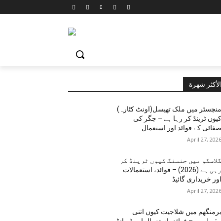
لأكثر شهرة
نچسٹر میں ملک تھیسل(اونٹ کٹارہ)
یوں ٹرینڈ کر رہا ہے – جگر کی
فائی کے فوائد اور استعمال
April 27, 202
لاسگو میں جنسنگ کیوں ٹرینڈ کر
رہی ہے (2026) – فوائد، استعمالات
ور خریداری گائیڈ
April 27, 202
رمنگھم میں شلاجیت کیوں اتنی