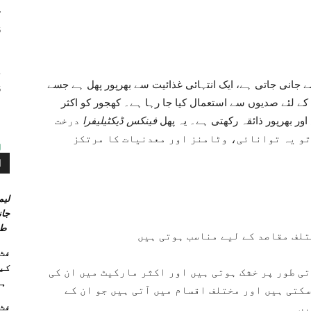
م
ٹ
6
ش
ط
جانی جاتی ہے، ایک انتہائی غذائیت سے بھرپور پھل ہے جسے
6
کے لئے صدیوں سے استعمال کیا جا رہا ہے۔ کھجور کو اکثر
اور بھرپور ذائقہ رکھتی ہے۔ یہ پھل
فینکس ڈیکٹیلیفرا
درخت
 تو یہ توانائی، وٹامنز اور معدنیات کا مرتکز
ا
لیم
جان
طر
تلف مقاصد کے لیے مناسب ہوتی ہیں
کیو
ی طور پر خشک ہوتی ہیں اور اکثر مارکیٹ میں ان کی
ہا
سکتی ہیں اور مختلف اقسام میں آتی ہیں جو ان کے
یں۔