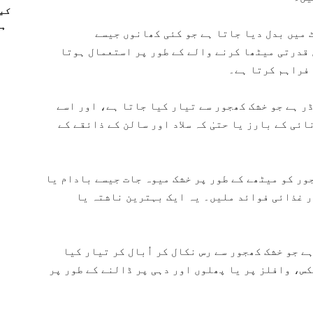
کیو
ہا
 میں بدل دیا جاتا ہے جو کئی کھانوں جیسے
قدرتی میٹھا کرنے والے کے طور پر استعمال ہوتا
 فراہم کرتا ہے۔
ر ہے جو خشک کھجور سے تیار کیا جاتا ہے، اور اسے
ئی کے بارز یا حتیٰ کہ سلاد اور سالن کے ذائقے کے
ر کو میٹھے کے طور پر خشک میوہ جات جیسے بادام یا
ر غذائی فوائد ملیں۔ یہ ایک بہترین ناشتہ یا
ے جو خشک کھجور سے رس نکال کر اُبال کر تیار کیا
س، وافلز پر یا پھلوں اور دہی پر ڈالنے کے طور پر