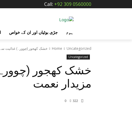
Call:
+92 309 0560000
ہوم
جڑی بوٹیاں اور ان کے خواص
ا
Uncategorized
Home
خشک کھجور (چوورہ) غذائیت سے ب
Uncategorized
خشک کھجور (چوورہ) 
مزیدار نعمت
0
322