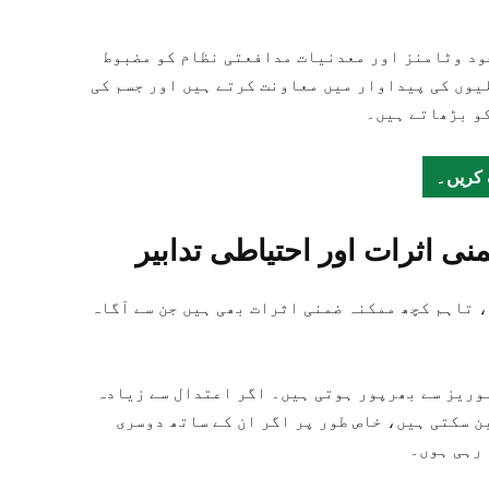
د وٹامنز اور معدنیات مدافعتی نظام کو مضبوط
یوں کی پیداوار میں معاونت کرتے ہیں اور جسم کی
کو بڑھاتے ہیں۔
 کریں۔
 اثرات اور احتیاطی تدابیر
 تاہم کچھ ممکنہ ضمنی اثرات بھی ہیں جن سے آگاہ
وریز سے بھرپور ہوتی ہیں۔ اگر اعتدال سے زیادہ
ن سکتی ہیں، خاص طور پر اگر ان کے ساتھ دوسری
رہی ہوں۔