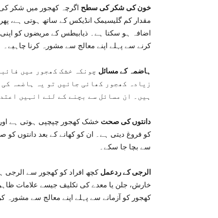
خون کی شکر کی سطح
اگرچہ کھجور میں شکر کی
مقدار کم گلیسیمک انڈیکس کے ساتھ ہوتی ہے، پھ
اضافہ ہو سکتا ہے۔ ذیابیطس کے مریضوں کو اپنی م
کرنے سے پہلے اپنے معالج سے مشورہ کرنا چاہیے۔
ہاضمہ کے مسائل
چونکہ خشک کھجور میں فائبر 
زیادہ کھجور کھائی جائیں تو یہ ہاضمہ کی 
ہیں۔ ان مسائل سے بچنے کے لئے انہیں اعتد
دانتوں کی صحت
خشک کھجور چپچپی ہوتی ہے اور دا
کو فروغ دیتی ہے۔ ان کو کھانے کے بعد دانتوں کو ص
سے بچا جا سکے۔
الرجی کے ردعمل
کچھ افراد کو کھجور سے الرجی 
خارش، جلن یا معدے کی تکلیف جیسے علامات ظاہر
کھجور کو آزمانے سے پہلے اپنے معالج سے مشورہ ک