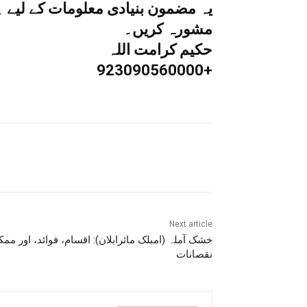
یہ مضمون بنیادی معلومات کے لیے 
مشورہ کریں۔
حکیم کرامت اللہ
+923090560000
Share
Next article
خشک آملہ (امبلک مائرابلان): اقسام، فوائد، اور ممک
نقصانات