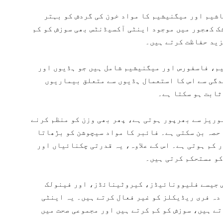
شیم اور میگنیشیم کا مواد خون کی گردش کو بہتر
شک کھجور میں موجود اینٹی آکسیڈنٹس بھی سوزش کو کم
زید حفاظت کرتے ہیں۔
م، فاسفورس اور میگنیشیم شامل ہیں جو ہڈیوں اور
گی سے اس کا استعمال ہڈیوں سے متعلق بیماریوں
ثابت ہو سکتا ہے۔
ریز سے بھرپور ہوتی ہے، پھر بھی وزن کو منظم کرنے
 حصہ بن سکتی ہے۔ فائبر کا مواد سیچوشن کو بڑھاتا
 کم ہوتی ہے۔ اس کے علاوہ، یہ قدرتی چکنائیاں اور
کو مستحکم کرتی ہیں۔
 جیسے فلیوونائیڈز، کیروٹینائڈز، اور فینولک
دہ فری ریڈیکلز کو غیر فعال کرتے ہیں۔ یہ اینٹی
ے ہیں، سوزش کو کم کرتے ہیں اور مجموعی صحت میں