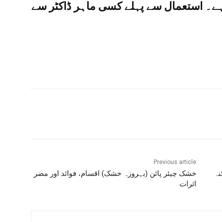
ہے۔ استعمال سے پہلے کسی ماہر ڈاکٹر سے
Previous article
نہ
خشک چیئر پائن (بہروزہ خشک) اقسام، فوائد اور مضر
اثرات