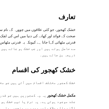
تعارف
خشک کھجور، جو کئی علاقوں میں چوورہ کے نام سے 
صحت کے فوائد اور کھانے کی دنیا میں اس کی لچک 
قدرتی مٹھائی کہا جاتا ہے کیونکہ یہ قدرتی مٹھاس 
سے حاصل ہوتے ہیں اور جب خشک ہو جاتے ہیں
ذریعہ بن جاتے ہیں۔
خشک کھجور کی اقسام
خشک کھجور مختلف اقسام میں آتی ہیں جو مخ
مکمل خشک کھجور
یہ وہ کھجوریں ہیں جو قدرت
جلد موجود ہوتی ہے۔ یہ نرم یا نیم خشک ہو 
اگنے والے علاقے اور موسم پر منحصر ہوتی ہ