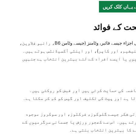
 یہاں کلک کریں
ت کے فوائد
خشک کھجور میں اہم غذائی اجزاء جیسے فائبر، وٹامنز (جیسے وٹامن B6، رائبو فلاوین،
یشیم، اور کاپر)، اور اینٹی آکسیڈنٹس ہوتے ہیں۔
یوں یا ایسے افراد کے لئے بہترین انتخاب ہے جنہیں
اضمہ کی حمایت کرتی ہیں اور قبض کو روکتی ہیں۔
ا ہے اور پیٹ کی تکلیف اور گیس کو کم کر سکتا ہے۔
تی شکر جیسے گلوکوز، فرکٹوز، اور سوکروز موجود
تے ہیں۔ اس سے کھجور ورزش یا جسمانی سرگرمیوں کے
 کا بہترین انتخاب بنتی ہے۔