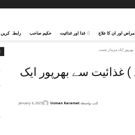
مراض اور ان کا علاج
غذا اور غذائیت
حکیم صاحب
رابطہ کریں
ھرپور ایک مزیدار نعمت
ا
م
غذائیت سے بھرپور ایک
ک
ص
6
گ
كتب بواسطة
Usman Karamat
January 6, 2025
ا
6
Share
ب