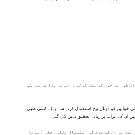
 طور پر خون کو پتلا کرنے والی یا بلڈ پریشر کی
الی خواتین کو دونال بیج استعمال کرنے سے پہلے کسی طبی
ں ان کے اثرات پر زیادہ تحقیق نہیں کی گئی۔
بیج یا ان کے عرق کا استعمال متلی، چکر آنے یا