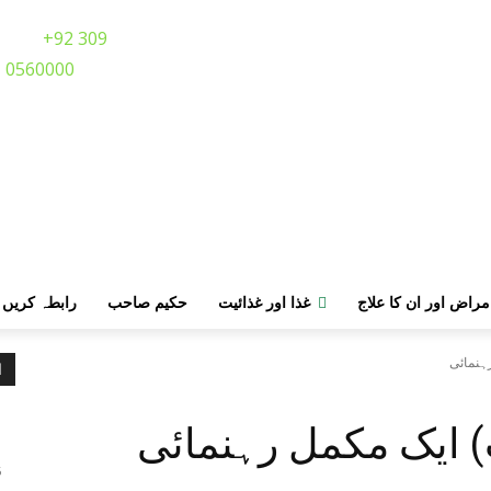
Call:
+92 309
0560000
مراض اور ان کا علاج
غذا اور غذائیت
حکیم صاحب
رابطہ کریں
رہنمائی
ا
م
) ایک مکمل رہنمائی
ر
6