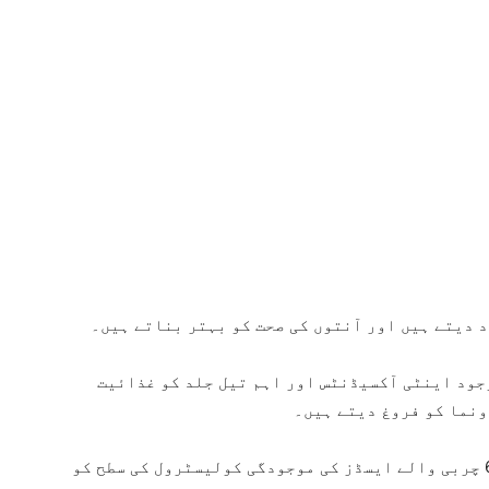
 دیتے ہیں اور آنتوں کی صحت کو بہتر بناتے ہیں۔
ود اینٹی آکسیڈنٹس اور اہم تیل جلد کو غذائیت
ونما کو فروغ دیتے ہیں۔
اومیگا-3 اور اومیگا-6 چربی والے ایسڈز کی موجودگی کولیسٹرول کی سطح کو