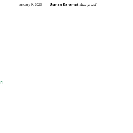
كتب بواسطة
Usman Karamat
January 9, 2025
ف
Share
6
ب
ا
6
ش
ف
6
e