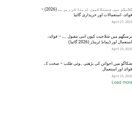
گلاسگو میں جنسنگ کیوں ٹرینڈ کر رہی ہے (2026) –
وائد، استعمالات اور خریداری گائیڈ
April 27, 202
رمنگھم میں شلاجیت کیوں اتنی مقبول ہے – فوائد،
ستعمال اور ڈیمانڈ ٹرینڈز (2026 گائیڈ)
April 25, 202
کاگو میں اجوائن کی بڑھتی ہوئی طلب – صحت کے
وائد اور استعمال
April 25, 202
Load mor