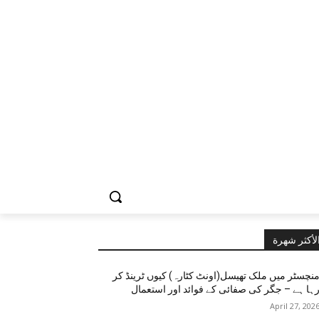
لأكثر شهرة
نچسٹر میں ملک تھیسل(اونٹ کٹارہ) کیوں ٹرینڈ کر
ہا ہے – جگر کی صفائی کے فوائد اور استعمال
April 27, 202