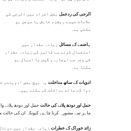
الرجی کی ردعمل
بعض افراد میں الرجی کی
علامات جیسے ریشز، خارش یا سوجن ہو
سکتی ہے۔
ہاضمے کے مسائل
زیادہ مقدار میں
استعمال کرنے سے فائبر کی زیادہ مقدار
کی وجہ سے اپھارہ، گیس یا اسہال ہو
سکتا ہے۔
ادویات کے ساتھ مداخلت
یہ بیج بعض ادویات، خاص
دوا کے ساتھ مداخلت کر سکتے ہیں۔
حمل اور دودھ پلانے کی حالت
حمل اور دودھ پلانے و
ماہر سے مشورہ کرنا چاہیے کیونکہ ان کی حالت می
زائد خوراک کے خطرات
زیادہ مقدار میں دونال 