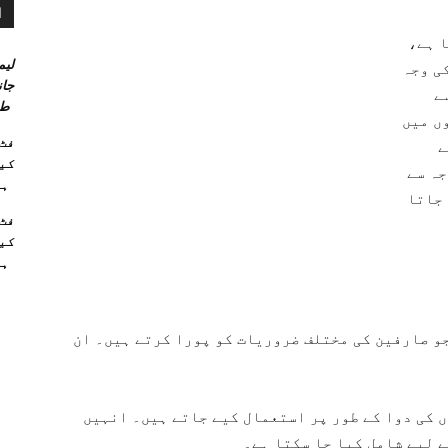
ا
ا ہے،
لیم
ی وجہ
جان
ے
طر
ں میں
ے
کیو
جہ سے
ہا
 جاتا
کیو
ہا
و صارفین کی مختلف ضروریات کو پورا کرتے ہیں۔ ان
 کی دوا کے طور پر استعمال کیے جاتے ہیں۔ انہیں
 لیے شامل کیا جا سکتا ہے۔