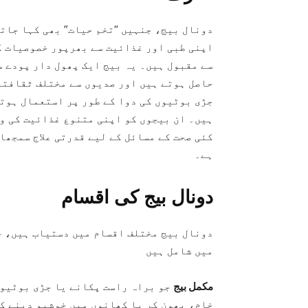
دونال بیج، جنہیں “تخم حیات” بھی کہا جات
اپنی طبی اور غذائیت سے بھرپور خصوصیات ک
سے مقبول ہیں۔ یہ بیج ایک پھول دار پودے س
حاصل ہوتے ہیں اور صدیوں سے مختلف ثقافتو
جڑی بوٹیوں کی دوا کے طور پر استعمال ہوت
ہیں۔ ان بیجوں کو اپنی متنوع غذائیت کی و
کئی صحت کے مسائل کے لیے قدرتی علاج سمجھا
ہے۔
دونال بیج کی اقسام
دونال بیج مختلف اقسام میں دستیاب ہیں، ج
میں شامل ہیں
مکمل بیج
جو براہ راست پکانے یا جڑی بوٹیوں
خام، بھون کر یا کھانوں میں خوشبو دینے کے