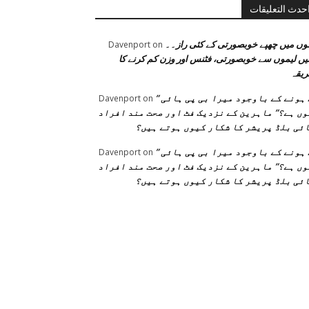
حدث التعليقات
وں میں چھپے خوبصورتی کے کئی راز۔۔
Davenport
on
یں لیموں سے خوبصورتی، فٹنس اور وزن کم کرنے کا
یقہ
” فٹ ہونے کے باوجود میرا بی پی ہائی
Davenport
on
ں ہے؟” ماہرین کے نزدیک فٹ اور صحت مند افراد
ئی بلڈ پریشر کا شکار کیوں ہوتے ہیں؟
” فٹ ہونے کے باوجود میرا بی پی ہائی
Davenport
on
ں ہے؟” ماہرین کے نزدیک فٹ اور صحت مند افراد
ئی بلڈ پریشر کا شکار کیوں ہوتے ہیں؟