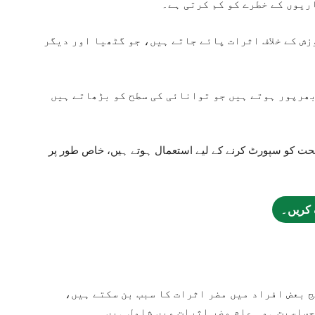
ریوں کے خطرے کو کم کرتی ہے۔
ش کے خلاف اثرات پائے جاتے ہیں، جو گٹھیا اور دیگر
ھرپور ہوتے ہیں جو توانائی کی سطح کو بڑھاتے ہیں
صحت کو سپورٹ کرنے کے لیے استعمال ہوتے ہیں، خاص طور پر
 کریں۔
 بعض افراد میں مضر اثرات کا سبب بن سکتے ہیں،
حساسیت ہو۔ عام مضر اثرات میں شامل ہیں