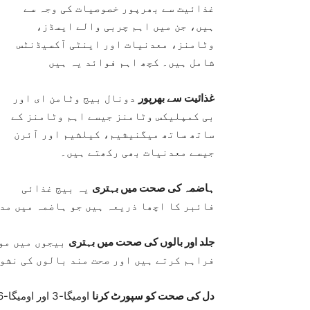
غذائیت سے بھرپور خصوصیات کی وجہ سے
ہیں، جن میں اہم چربی والے ایسڈز،
وٹامنز، معدنیات اور اینٹی آکسیڈنٹس
شامل ہیں۔ کچھ اہم فوائد یہ ہیں
غذائیت سے بھرپور
دونال بیج وٹامن ای اور
بی کمپلیکس وٹامنز جیسے اہم وٹامنز کے
ساتھ ساتھ میگنیشیم، کیلشیم اور آئرن
جیسے معدنیات بھی رکھتے ہیں۔
ہاضمہ کی صحت میں بہتری
یہ بیج غذائی
فائبر کا اچھا ذریعہ ہیں جو ہاضمہ میں مدد
جلد اور بالوں کی صحت میں بہتری
بیجوں میں موج
فراہم کرتے ہیں اور صحت مند بالوں کی نشو
دل کی صحت کو سپورٹ کرنا