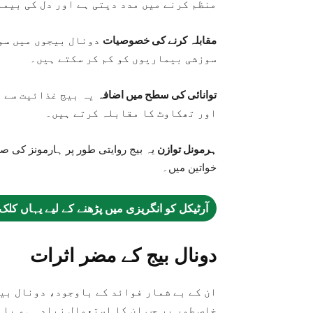
منظم کرنے میں مدد دیتی ہے اور دل کی بیما
مقابلہ کرنے کی خصوصیات
دونال بیجوں میں سوز
سوزشی بیماریوں کو کم کر سکتے ہیں۔
توانائی کی سطح میں اضافہ
یہ بیج غذائیت سے ب
اور تھکاوٹ کا مقابلہ کرتے ہیں۔
ہرمونل توازن
یہ بیج روایتی طور پر ہارمونز کی 
خواتین میں۔
آرٹیکل کو انگریزی میں پڑھنے کے لیے یہاں کلک
دونال بیج کے مضر اثرات
ان کے بے شمار فوائد کے باوجود، دونال بیج
خاص طور پر جب ان کا استعمال زیادہ ہو یا 