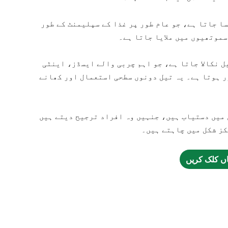
ا جاتا ہے، جو عام طور پر غذا کے سپلیمنٹ کے طور
سموتھیوں میں ملایا جاتا ہے۔
ل نکالا جاتا ہے، جو اہم چربی والے ایسڈز، اینٹی
 ہوتا ہے۔ یہ تیل دونوں سطحی استعمال اور کھانے
میں دستیاب ہیں، جنہیں وہ افراد ترجیح دیتے ہیں
کز شکل میں چاہتے ہیں۔
اں کلک کریں