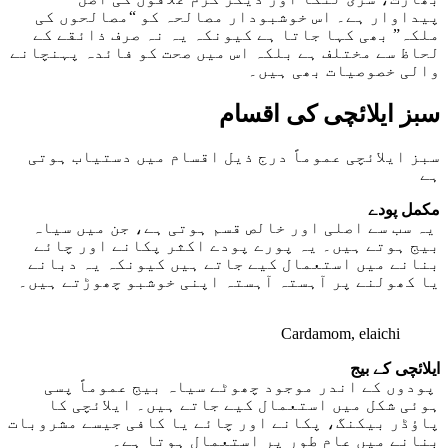
پیداوار ہے۔ اس خوشبودار مصالحہ کو “مصالحوں کی
ملکہ” بھی کہا جاتا ہے کیونکہ یہ نہ صرف ذائقے کے
لحاظ سے مختلف ہے بلکہ اس میں صحت کو فائدہ پہنچانے
والی خصوصیات بھی ہیں۔
سبز ایلائچی کی اقسام
سبز ایلائچی عموماً درج ذیل اقسام میں دستیاب ہوتی
ہے
مکمل پودے
یہ سب سے اصلی اور خالص قسم ہوتی ہے، جن میں سیاہ
بیج ہوتے ہیں۔ یہ پورے پودے اکثر پکانے اور چائے
بنانے میں استعمال کیے جاتے ہیں کیونکہ یہ دبانے
یا کھولنے پر آہستہ آہستہ اپنی خوشبو چھوڑتے ہیں۔
Cardamom, elaichi
ایلائچی کے بیج
پودوں کے اندر موجود چھوٹے سیاہ بیج عموماً پسی
ہوئی شکل میں استعمال کیے جاتے ہیں۔ ایلائچی کا
پاؤڈر بیکنگ، پکانے اور چائے یا کافی جیسے مشروبات
بنانے میں عام طور پر استعمال ہوتا ہے۔