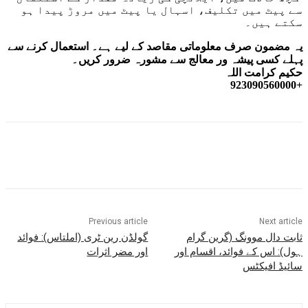
سے پیٹ میں تکلیف، اسہال یا پیٹ میں مروڑ پیدا ہو
سکتے ہیں۔
یہ مضمون صرف معلوماتی مقاصد کے لیے ہے۔ استعمال کرنے سے
پہلے کسی پیشہ ور معالج سے مشورہ ضرور کریں۔
حکیم کرامت اللہ
+923090560000
Previous article
Next article
ثابت دال موونگ (گرین گرام
گولڈن رین ٹری (املتاس): فوائد
ہول): اس کے فوائد، اقسام اور
اور مضر اثرات
سائیڈ افیکٹس