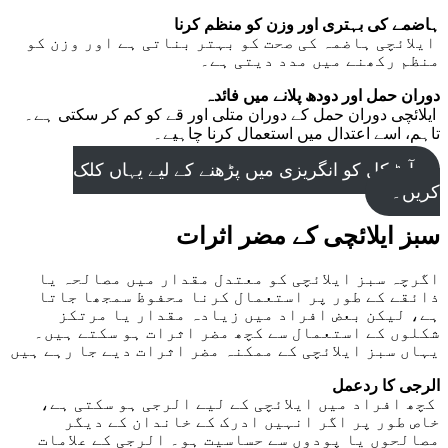
ہاضمے کی بہتری اور وزن کو منظم کرنا
ایلائچی ہاضمہ کی صحت کو بہتر بناتی ہے اور وزن کو
منظم رکھنے میں مدد دیتی ہے۔
دوران حمل اور دودھ پلانے میں فائدہ
ایلائچی دوران حمل کے دوران متلی اور قے کو کم کر سکتی ہے۔
تاہم، اسے اعتدال میں استعمال کرنا چاہیے۔
آرٹیکل کو انگریزی میں پڑھنے کے لیے یہاں کلک
کریں۔
سبز ایلائچی کے مضر اثرات
اگرچہ سبز ایلائچی کو معتدل مقدار میں مصالحہ یا
ذائقے کے طور پر استعمال کرنا محفوظ سمجھا جاتا
ہے، لیکن بعض افراد میں زیادہ مقدار یا مرتکز
شکلوں کے استعمال سے کچھ مضر اثرات ہو سکتے ہیں۔
یہاں سبز ایلائچی کے ممکنہ مضر اثرات دیے جا رہے ہیں
الرجی کا ردعمل
کچھ افراد میں ایلائچی کے لیے الرجی ہو سکتی ہے،
خاص طور پر اگر انہیں ادرک کے خاندان کے دیگر
مصالحوں یا پودوں سے حساسیت ہو۔ الرجی کے علامات