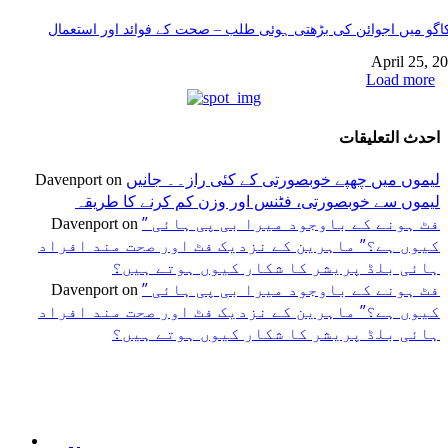
گو میں اجوائن کی بڑھتی ہوئی طلب – صحت کے فوائد اور استعمال
April 25, 2
Load more
احدث التعليقات
لیموں میں چھپے خوبصورتی کے کئی راز۔۔ جانیں
Davenport
on
لیموں سے خوبصورتی، فٹنس اور وزن کم کرنے کا طریقہ
” فٹ ہونے کے باوجود میرا بی پی ہائی
Davenport
on
کیوں ہے؟” ماہرین کے نزدیک فٹ اور صحت مند افراد
ہائی بلڈ پریشر کا شکار کیوں ہوتے ہیں؟
” فٹ ہونے کے باوجود میرا بی پی ہائی
Davenport
on
کیوں ہے؟” ماہرین کے نزدیک فٹ اور صحت مند افراد
ہائی بلڈ پریشر کا شکار کیوں ہوتے ہیں؟
اختيارات المحرر
منشورات شائعة
فئة شعبية
جڑی