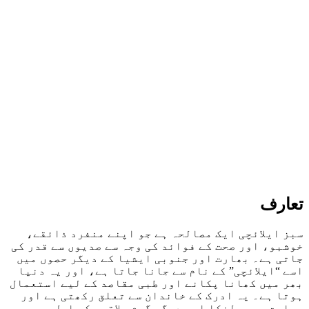
تعارف
سبز ایلائچی ایک مصالحہ ہے جو اپنے منفرد ذائقے،
خوشبو، اور صحت کے فوائد کی وجہ سے صدیوں سے قدر کی
جاتی ہے۔ بھارت اور جنوبی ایشیا کے دیگر حصوں میں
اسے “ایلائچی” کے نام سے جانا جاتا ہے، اور یہ دنیا
بھر میں کھانا پکانے اور طبی مقاصد کے لیے استعمال
ہوتا ہے۔ یہ ادرک کے خاندان سے تعلق رکھتی ہے اور
بھارت، سری لنکا اور دیگر گرم علاقوں کی اصل