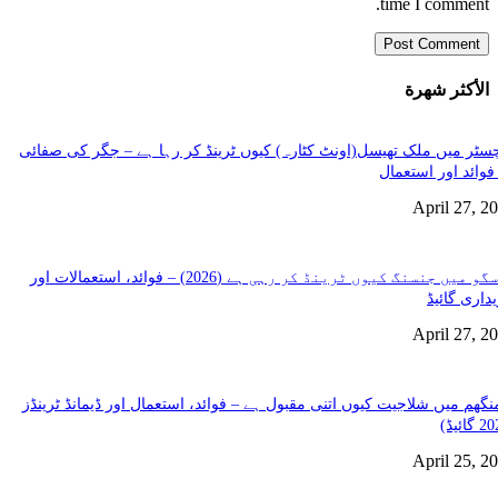
time I comment.
الأكثر شهرة
سٹر میں ملک تھیسل(اونٹ کٹارہ) کیوں ٹرینڈ کر رہا ہے – جگر کی صفائی
فوائد اور استعمال
April 27, 2
گلاسگو میں جنسنگ کیوں ٹرینڈ کر رہی ہے (2026) – فوائد، استعمالات اور
داری گائیڈ
April 27, 2
نگھم میں شلاجیت کیوں اتنی مقبول ہے – فوائد، استعمال اور ڈیمانڈ ٹرینڈز
April 25, 2