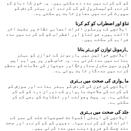
کو کم کرنے میں مدد دے سکتی ہیں۔ یہ خون کا دباؤ کم
کرنے، کولیسٹرول کو کم کرنے، اور بہتر گردش کو
سپورٹ کرنے میں معاون ثابت ہو سکتی ہے۔
تناؤ اور اضطراب کو کم کرنا
ایلائچی کے پرسکون اثرات اعصابی نظام پر مثبت اثر
ڈالتے ہیں، جو تناؤ اور اضطراب کو کم کرنے میں مدد
فراہم کر سکتے ہیں۔
ہارمونل توازن کو بہتر بنانا
ایلائچی خواتین میں ہارمونز کے توازن کو بہتر
بنانے میں مدد کرتی ہے۔ یہ خاص طور پر پی ایم ایس
(پری مین سٹرل سنڈروم) اور مینپاز کی علامات کو منظم
کرنے میں مددگار ثابت ہوتی ہے۔
ماہواری کی صحت میں بہتری
ایلائچی کی خون کی گردش کو بہتر بنانے اور سوزش کو
کم کرنے کی صلاحیت ماہواری کے دوران درد کو کم کر
سکتی ہے۔ یہ پیٹ پھولنے اور تھکاوٹ کو بھی کم کر
سکتی ہے۔
جلد کی صحت میں بہتری
ایلائچی کی اینٹی آکسیڈنٹ خصوصیات جلد کی عمر کے
اثرات کو کم کرنے، سیاہ دھبوں کو کم کرنے، اور صحت
مند چمک کو فروغ دینے میں مدد کرتی ہیں۔