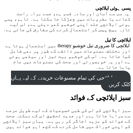
پسی ہوئی ایلائچی
یہ سب سے آسان اور سادہ قسم ہے، جسے براہ راست
کھانے یا مشروبات میں چھڑکا جا سکتا ہے۔ تاہم، پسی
ہوئی ایلائچی جلد اپنی خوشبو کھو دیتی ہے، اس لیے
تازہ بیج پیس کر استعمال کرنے کی سفارش کی جاتی ہے۔
ایلائچی کا تیل
ایلائچی کا ضروری تیل خوشبو therapy میں استعمال ہوتا ہے
اور مختلف مصنوعات میں ذائقے کے طور پر بھی شامل
کیا جاتا ہے۔ اس کی خوشبو بہت تیز اور میٹھی ہوتی
ہے اور یہ خوبصورتی اور صحت کی مصنوعات میں عام
پایا جاتا ہے۔
سبز ایلائچی کی تمام مصنوعات خریدنے کے لیے یہاں
کلک کریں
سبز ایلائچی کے فوائد
سبز ایلائچی کو اس کی طبی خصوصیات کے لیے طویل عرصے
سے سراہا جاتا ہے، اور جدید تحقیق اس کے ممکنہ صحت
کے فوائد کو مزید اجاگر کر رہی ہے۔ یہاں سبز ایلائچی
کو اپنی خوراک میں شامل کرنے کے کچھ اہم فوائد ہیں