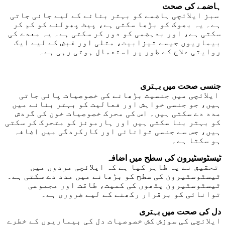
ہاضمے کی صحت
سبز ایلائچی ہاضمے کو بہتر بنانے کے لیے جانی جاتی
ہے۔ یہ بھوک کو بڑھا سکتی ہے، پیٹ پھولنے کو کم کر
سکتی ہے، اور بدہضمی کو دور کر سکتی ہے۔ یہ معدے کی
بیماریوں جیسے تیزابیت، متلی اور قبض کے لیے ایک
روایتی علاج کے طور پر استعمال ہوتی رہی ہے۔
جنسی صحت میں بہتری
ایلائچی میں جنسیت بڑھانے کی خصوصیات پائی جاتی
ہیں، جو جنسی خواہش اور فعالیت کو بہتر بنانے میں
مدد دے سکتی ہیں۔ اس کی محرک خصوصیات خون کی گردش
کو بہتر بنا سکتی ہیں اور ہارمونز کو متحرک کر سکتی
ہیں، جس سے جنسی توانائی اور کارکردگی میں اضافہ
ہو سکتا ہے۔
ٹیسٹوسٹیرون کی سطح میں اضافہ
تحقیق نے یہ ظاہر کیا ہے کہ ایلائچی مردوں میں
ٹیسٹوسٹیرون کی سطح کو بڑھانے میں مدد دے سکتی ہے۔
ٹیسٹوسٹیرون پٹھوں کی کمیت، طاقت اور مجموعی
توانائی کو برقرار رکھنے کے لیے ضروری ہے۔
دل کی صحت میں بہتری
ایلائچی کی سوزش کش خصوصیات دل کی بیماریوں کے خطرے