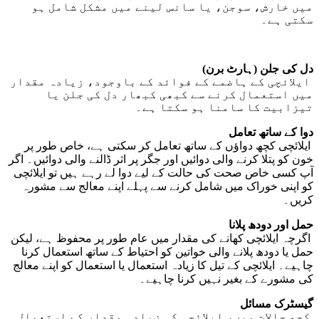
میں خارش، سوجن، یا سانس لینے میں مشکل شامل ہو
سکتی ہے۔
دل کی جلن (ہارٹ برن)
ایلائچی کے ہاضمے کے فوائد کے باوجود، زیادہ مقدار
میں استعمال کرنے سے کبھی کبھار دل کی جلن یا
تیزابیت کا سامنا ہو سکتا ہے۔
دوا کے ساتھ تعامل
ایلائچی کچھ دواؤں کے ساتھ تعامل کر سکتی ہے، خاص طور پر
خون کو پتلا کرنے والی دوائیں اور جگر پر اثر ڈالنے والی دوائیں۔ اگر
آپ کسی خاص صحت کی حالت کے لیے دوا لے رہے ہیں تو ایلائچی
کو اپنی خوراک میں شامل کرنے سے پہلے اپنے معالج سے مشورہ
کریں۔
حمل اور دودھ پلانا
اگرچہ ایلائچی کھانے کی مقدار میں عام طور پر محفوظ ہے، لیکن
حمل یا دودھ پلانے والی خواتین کو احتیاط کے ساتھ استعمال کرنا
چاہیے۔ ایلائچی کے تیل کا زیادہ استعمال یا استعمال کو اپنے معالج
کی مشورے کے بغیر نہیں کرنا چاہیے۔
گیسٹرک مسائل
کچھ حالات میں، ایلائچی کی زیادہ مقدار کے استعمال