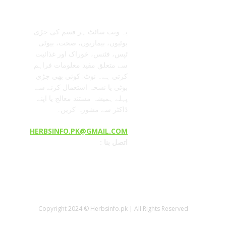
معلومات عنا
تابعنا
یہ ویب سائٹ ہر قسم کی جڑی
بوٹیوں، بیماریوں، صحت، بیوٹی
ٹپس، فٹنس، خوراک اور غذائیت
سے متعلق مفید معلومات فراہم
کرتی ہے۔ نوٹ: کوئی بھی جڑی
بوٹی یا نسخہ استعمال کرنے سے
پہلے ہمیشہ مستند معالج یا اپنے
ڈاکٹر سے مشورہ کریں۔
HERBSINFO.PK@GMAIL.COM
: اتصل بنا
Copyright 2024 © Herbsinfo.pk | All Rights Reserved