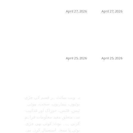
خریداری گائیڈ
خریداری گائیڈ
April 27, 2026
April 27, 2026
برمنگھم میں
برمنگھم میں
شلاجیت کیوں اتنی
شلاجیت کیوں اتنی
مقبول ہے – فوائد،
مقبول ہے – فوائد،
استعمال اور ڈیمانڈ
استعمال اور ڈیمانڈ
ٹرینڈز (2026 گائیڈ)
ٹرینڈز (2026 گائیڈ)
April 25, 2026
April 25, 2026
معلومات عنا
تابعنا
یہ ویب سائٹ ہر قسم کی جڑی
بوٹیوں، بیماریوں، صحت، بیوٹی
ٹپس، فٹنس، خوراک اور غذائیت
سے متعلق مفید معلومات فراہم
کرتی ہے۔ نوٹ: کوئی بھی جڑی
بوٹی یا نسخہ استعمال کرنے سے