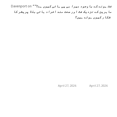
” فٹ ہونے کے باوجود میرا بی پی ہائی کیوں ہے؟”
Davenport
on
ماہرین کے نزدیک فٹ اور صحت مند افراد ہائی بلڈ پریشر کا
شکار کیوں ہوتے ہیں؟
اختيارات المحرر
منشورات شائعة
فئة شعبية
جڑی بوٹیاں اور ان کے
منچسٹر میں ملک
منچسٹر میں ملک
تھیسل(اونٹ کٹارہ)
تھیسل(اونٹ کٹارہ)
217
خواص
کیوں ٹرینڈ کر رہا ہے
کیوں ٹرینڈ کر رہا ہے
19
غذا اور غذائیت
– جگر کی صفائی کے
– جگر کی صفائی کے
فوائد اور استعمال
فوائد اور استعمال
10
فٹنس
April 27, 2026
April 27, 2026
امراض اور ان کا علاج
8
8
طب و صحت
گلاسگو میں جنسنگ
گلاسگو میں جنسنگ
8
بیوٹی
کیوں ٹرینڈ کر
کیوں ٹرینڈ کر
رہی ہے (2026) –
رہی ہے (2026) –
0
حکیم صاحب
فوائد، استعمالات اور
فوائد، استعمالات اور