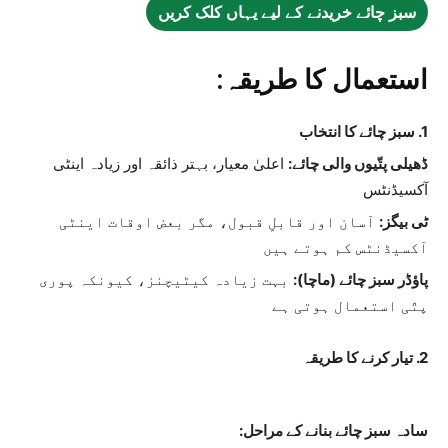
سبز چائے خریدنے کے لیے یہاں کلک کریں
استعمال کا طریقہ:
1. سبز چائے کا انتخاب
ڈھیلی پتّیوں والی چائے:
اعلیٰ معیار، بہتر ذائقہ اور زیادہ اینٹی
آکسیڈنٹس
ٹی بیگز:
آسان اور قابلِ قبول، مگر بعض اوقات اینٹی
آکسیڈنٹس کم ہوتے ہیں
پاؤڈر سبز چائے (ماچا):
بہت زیادہ کیٹیچنز، کیونکہ پوری
پتّی استعمال ہوتی ہے
2. تیار کرنے کا طریقہ
سادہ سبز چائے بنانے کے مراحل: