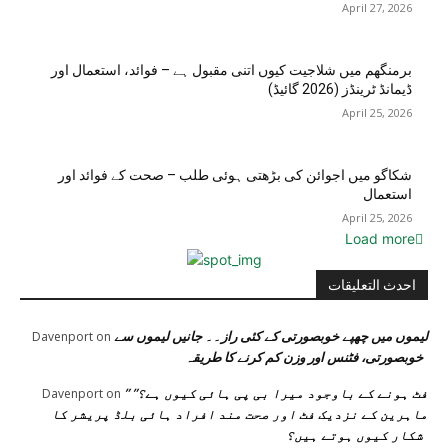
April 27, 2026
برمنگھم میں شلاجیت کیوں اتنی مقبول ہے – فوائد، استعمال اور
ڈیمانڈ ٹرینڈز (2026 گائیڈ)
April 25, 2026
شکاگو میں اجوائن کی بڑھتی ہوئی طلب – صحت کے فوائد اور
استعمال
April 25, 2026
Load more
احدث التعليقات
لیموں میں چھپے خوبصورتی کے کئی راز۔۔ جانیں لیموں سے
Davenport
on
خوبصورتی، فٹنس اور وزن کم کرنے کا طریقہ
” فٹ ہونے کے باوجود میرا بی پی ہائی کیوں ہے؟”
Davenport
on
ماہرین کے نزدیک فٹ اور صحت مند افراد ہائی بلڈ پریشر کا
شکار کیوں ہوتے ہیں؟