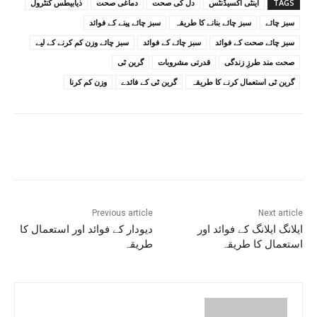
TAGS
اینٹی آکسیڈنٹس
دل کی صحت
دماغی صحت
ذیابیطس کنٹرول
سبز چائے
سبز چائے بنانے کا طریقہ
سبز چائے پینے کے فوائد
سبز چائے صحت کے فوائد
سبز چائے کے فوائد
سبز چائے وزن کم کرنے کے لیے
صحت مند طرزِ زندگی
قدرتی مشروبات
گرین ٹی
گرین ٹی استعمال کرنے کا طریقہ
گرین ٹی کے فائدے
وزن کم کرنا
Previous article
Next article
ایلانگ ایلانگ کے فوائد اور
دیودار کے فوائد اور استعمال کا
استعمال کا طریقہ
طریقہ