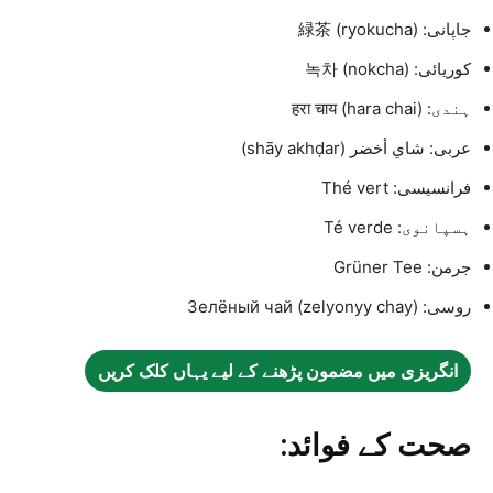
جاپانی: 緑茶 (ryokucha)
کوریائی: 녹차 (nokcha)
ہندی: हरा चाय (hara chai)
عربی: شاي أخضر (shāy akhḍar)
فرانسیسی: Thé vert
ہسپانوی: Té verde
جرمن: Grüner Tee
روسی: Зелёный чай (zelyonyy chay)
انگریزی میں مضمون پڑھنے کے لیے یہاں کلک کریں
صحت کے فوائد: