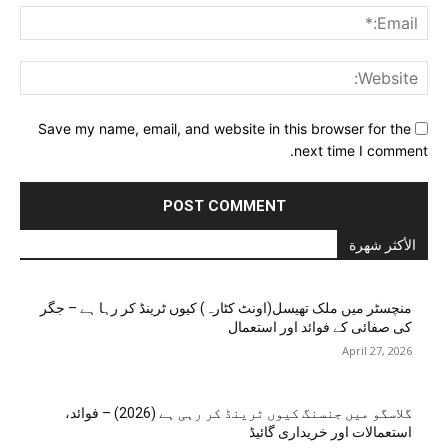
ail:*
ite:
Save my name, email, and website in this browser for the
next time I comment.
الأكثر شهرة
منچسٹر میں ملک تھیسل(اونٹ کٹارہ) کیوں ٹرینڈ کر رہا ہے – جگر
کی صفائی کے فوائد اور استعمال
April 27, 2026
گلاسگو میں جنسنگ کیوں ٹرینڈ کر رہی ہے (2026) – فوائد،
استعمالات اور خریداری گائیڈ