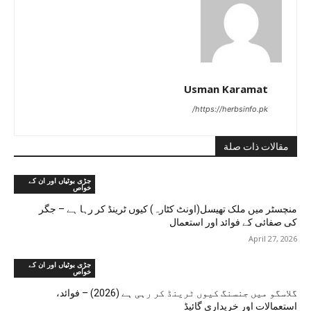
Usman Karamat
https://herbsinfo.pk/
مقالات ذات صلة
جڑی بوٹیاں اور ان کے
خواص
منچسٹر میں ملک تھیسل(اونٹ کٹارہ) کیوں ٹرینڈ کر رہا ہے – جگر
کی صفائی کے فوائد اور استعمال
April 27, 2026
جڑی بوٹیاں اور ان کے
خواص
گلاسگو میں جنسنگ کیوں ٹرینڈ کر رہی ہے (2026) – فوائد،
استعمالات اور خریداری گائیڈ