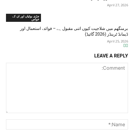
April 27, 2026
جڑی بوٹیاں اور ان کے
خواص
برمنگھم میں شلاجیت کیوں اتنی مقبول ہے – فوائد، استعمال اور
ڈیمانڈ ٹرینڈز (2026 گائیڈ)
April 25, 2026
LEAVE A REPLY
Comment:
me:*