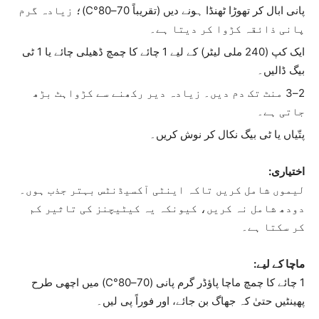
پانی ابال کر تھوڑا ٹھنڈا ہونے دیں (تقریباً 70–80°C)؛ زیادہ گرم
پانی ذائقہ کڑوا کر دیتا ہے۔
ایک کپ (240 ملی لیٹر) کے لیے 1 چائے کا چمچ ڈھیلی چائے یا 1 ٹی
بیگ ڈالیں۔
2–3 منٹ تک دم دیں۔ زیادہ دیر رکھنے سے کڑواہٹ بڑھ
جاتی ہے۔
پتّیاں یا ٹی بیگ نکال کر نوش کریں۔
اختیاری:
لیموں شامل کریں تاکہ اینٹی آکسیڈنٹس بہتر جذب ہوں۔
دودھ شامل نہ کریں، کیونکہ یہ کیٹیچنز کی تاثیر کم
کر سکتا ہے۔
ماچا کے لیے:
1 چائے کا چمچ ماچا پاؤڈر گرم پانی (70–80°C) میں اچھی طرح
پھینٹیں حتیٰ کہ جھاگ بن جائے، اور فوراً پی لیں۔