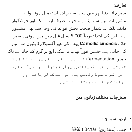
تعارف:
سبز چائے دنیا بھر میں سب سے زیادہ استعمال ہونے والے
مشروبات میں سے ایک ہے، جو نہ صرف اپنے ہلکے اور خوشگوار
ذائقے بلکہ بے شمار صحت بخش فوائد کی وجہ سے بھی مشہور
ہے۔ اس کی ابتدا تقریباً 5,000 سال قبل چین میں ہوئی۔ سبز
چائے
Camellia sinensis
پودے کی غیر آکسیڈائزڈ پتّیوں سے تیار
کی جاتی ہے، جنہیں فوراً بھاپ یا ہلکی آنچ پر گرم کیا جاتا ہے تاکہ
خمیر (fermentation) نہ ہو۔ یہ کم سے کم پروسیسنگ اس کے
قدرتی اینٹی آکسیڈنٹس، پولی فینولز اور دیگر مفید
اجزا کو محفوظ رکھتی ہے، جو اسے کالی چائے اور
اولونگ چائے سے ممتاز بناتی ہے۔
سبز چائے مختلف زبانوں میں:
اردو: سبز چائے
چینی (مینڈرین): 绿茶 (lǜchá)