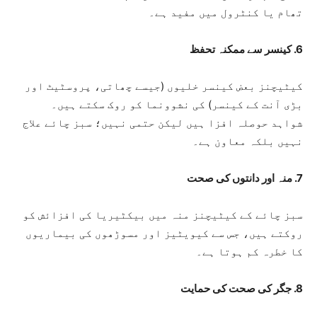
تھام یا کنٹرول میں مفید ہے۔
6. کینسر سے ممکنہ تحفظ
کیٹیچنز بعض کینسر خلیوں (جیسے چھاتی، پروسٹیٹ اور
بڑی آنت کے کینسر) کی نشوونما کو روک سکتے ہیں۔
شواہد حوصلہ افزا ہیں لیکن حتمی نہیں؛ سبز چائے علاج
نہیں بلکہ معاون ہے۔
7. منہ اور دانتوں کی صحت
سبز چائے کے کیٹیچنز منہ میں بیکٹیریا کی افزائش کو
روکتے ہیں، جس سے کیویٹیز اور مسوڑھوں کی بیماریوں
کا خطرہ کم ہوتا ہے۔
8. جگر کی صحت کی حمایت