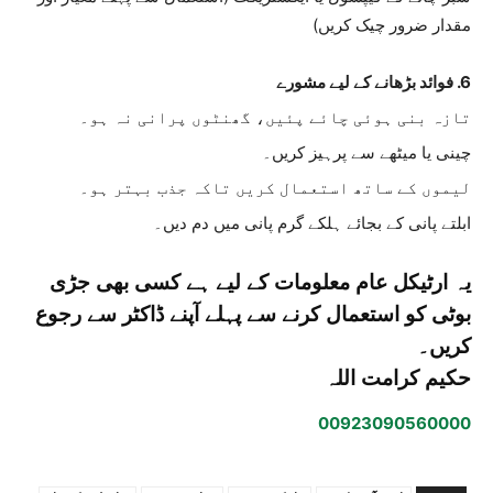
مقدار ضرور چیک کریں)
6. فوائد بڑھانے کے لیے مشورے
تازہ بنی ہوئی چائے پئیں، گھنٹوں پرانی نہ ہو۔
چینی یا میٹھے سے پرہیز کریں۔
لیموں کے ساتھ استعمال کریں تاکہ جذب بہتر ہو۔
ابلتے پانی کے بجائے ہلکے گرم پانی میں دم دیں۔
یہ ارٹیکل عام معلومات کے لیے ہے کسی بھی جڑی
بوٹی کو استعمال کرنے سے پہلے آپنے ڈاکٹر سے رجوع
کریں۔
حکیم کرامت اللہ
00923090560000