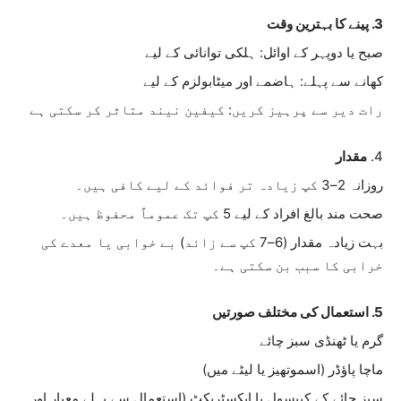
3. پینے کا بہترین وقت
صبح یا دوپہر کے اوائل: ہلکی توانائی کے لیے
کھانے سے پہلے: ہاضمے اور میٹابولزم کے لیے
رات دیر سے پرہیز کریں: کیفین نیند متاثر کر سکتی ہے
4.
مقدار
روزانہ 2–3 کپ زیادہ تر فوائد کے لیے کافی ہیں۔
صحت مند بالغ افراد کے لیے 5 کپ تک عموماً محفوظ ہیں۔
بہت زیادہ مقدار (6–7 کپ سے زائد) بے خوابی یا معدے کی
خرابی کا سبب بن سکتی ہے۔
5. استعمال کی مختلف صورتیں
گرم یا ٹھنڈی سبز چائے
ماچا پاؤڈر (اسموتھیز یا لیٹے میں)
سبز چائے کے کیپسول یا ایکسٹریکٹ (استعمال سے پہلے معیار اور