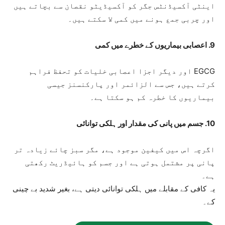
اینٹی آکسیڈنٹس جگر کو آکسیڈیٹو نقصان سے بچاتے ہیں
اور چربی جمع ہونے میں کمی لا سکتے ہیں۔
9. اعصابی بیماریوں کے خطرے میں کمی
EGCG اور دیگر اجزا اعصابی خلیات کو تحفظ فراہم
کرتے ہیں، جس سے الزائمر اور پارکنسنز جیسی
بیماریوں کا خطرہ کم ہو سکتا ہے۔
10. جسم میں پانی کی مقدار اور ہلکی توانائی
اگرچہ اس میں کیفین موجود ہے، مگر سبز چائے زیادہ تر
پانی پر مشتمل ہوتی ہے اور جسم کو ہائیڈریٹ رکھتی
ہے۔
یہ کافی کے مقابلے میں ہلکی توانائی دیتی ہے، بغیر شدید بے چینی
کے۔