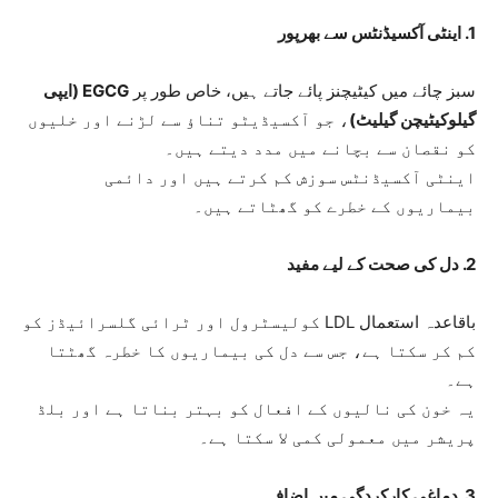
1. اینٹی آکسیڈنٹس سے بھرپور
سبز چائے میں کیٹیچنز پائے جاتے ہیں، خاص طور پر
EGCG (ایپی
گیلوکیٹیچن گیلیٹ)
، جو آکسیڈیٹو تناؤ سے لڑنے اور خلیوں
کو نقصان سے بچانے میں مدد دیتے ہیں۔
اینٹی آکسیڈنٹس سوزش کم کرتے ہیں اور دائمی
بیماریوں کے خطرے کو گھٹاتے ہیں۔
2. دل کی صحت کے لیے مفید
باقاعدہ استعمال LDL کولیسٹرول اور ٹرائی گلسرائیڈز کو
کم کر سکتا ہے، جس سے دل کی بیماریوں کا خطرہ گھٹتا
ہے۔
یہ خون کی نالیوں کے افعال کو بہتر بناتا ہے اور بلڈ
پریشر میں معمولی کمی لا سکتا ہے۔
3. دماغی کارکردگی میں اضافہ