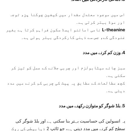
اس میں موجود معتدل مقدار میں کیفین چوکنا پن، توجہ
اور موڈ بہتر کرتی ہے۔
L-theanine
نامی امائنو ایسڈ سکون فراہم کرتا ہے بغیر
غنودگی کے، جس سے ذہنی کارکردگی بہتر ہوتی ہے۔
4. وزن کم کرنے میں مدد
سبز چائے میٹابولزم اور چربی جلانے کے عمل کو تیز کر
سکتی ہے۔
کچھ مطالعات کے مطابق یہ پیٹ کی چربی کم کرنے میں مدد
دیتی ہے۔
5. بلڈ شوگر کو متوازن رکھنے میں مدد
یہ انسولین کی حساسیت بہتر بنا سکتی ہے اور بلڈ شوگر کی
سطح کم کرنے میں مدد دیتی ہے، جو ٹائپ 2 ذیابیطس کی روک