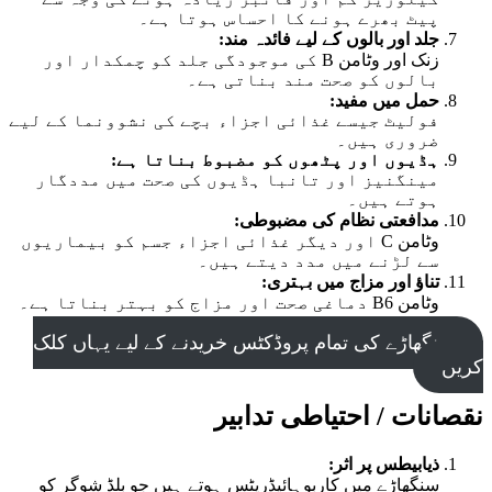
پیٹ بھرے ہونے کا احساس ہوتا ہے۔
جلد اور بالوں کے لیے فائدہ مند:
زنک اور وٹامن B کی موجودگی جلد کو چمکدار اور
بالوں کو صحت مند بناتی ہے۔
حمل میں مفید:
فولیٹ جیسے غذائی اجزاء بچے کی نشوونما کے لیے
ضروری ہیں۔
ہڈیوں اور پٹھوں کو مضبوط بناتا ہے:
مینگنیز اور تانبا ہڈیوں کی صحت میں مددگار
ہوتے ہیں۔
مدافعتی نظام کی مضبوطی:
وٹامن C اور دیگر غذائی اجزاء جسم کو بیماریوں
سے لڑنے میں مدد دیتے ہیں۔
تناؤ اور مزاج میں بہتری:
وٹامن B6 دماغی صحت اور مزاج کو بہتر بناتا ہے۔
سنگھاڑے کی تمام پروڈکٹس خریدنے کے لیے یہاں کلک
کریں
نقصانات / احتیاطی تدابیر
ذیابیطس پر اثر:
سنگھاڑے میں کاربوہائیڈریٹس ہوتے ہیں جو بلڈ شوگر کو