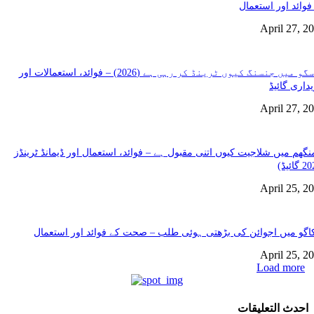
فوائد اور استعمال
April 27, 2
گلاسگو میں جنسنگ کیوں ٹرینڈ کر رہی ہے (2026) – فوائد، استعمالات اور
داری گائیڈ
April 27, 2
نگھم میں شلاجیت کیوں اتنی مقبول ہے – فوائد، استعمال اور ڈیمانڈ ٹرینڈز
April 25, 2
گو میں اجوائن کی بڑھتی ہوئی طلب – صحت کے فوائد اور استعمال
April 25, 2
Load more
احدث التعليقات