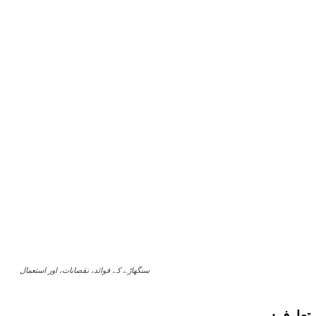
سنگھاڑے کے فوائد، نقصانات، اور استعمال
تعارف: