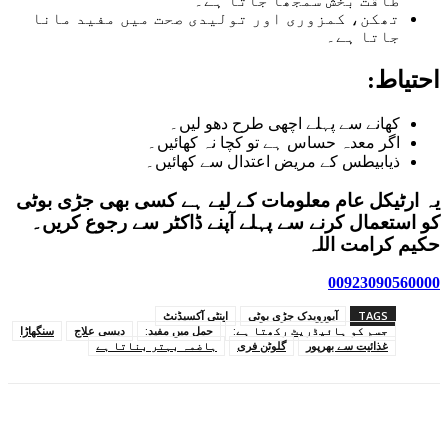
طاقت بخش سمجھا جاتا ہے۔
تھکن، کمزوری اور تولیدی صحت میں مفید مانا
جاتا ہے۔
احتیاط:
کھانے سے پہلے اچھی طرح دھو لیں۔
اگر معدہ حساس ہے تو کچا نہ کھائیں۔
ذیابیطس کے مریض اعتدال سے کھائیں۔
یہ ارٹیکل عام معلومات کے لیے ہے کسی بھی جڑی بوٹی
کو استعمال کرنے سے پہلے آپنے ڈاکٹر سے رجوع کریں۔
حکیم کرامت اللہ
00923090560000
TAGS
آیورویدک جڑی بوٹی
اینٹی آکسیڈنٹ
جسم کو ہائیڈریٹ رکھتا ہے:
حمل میں مفید:
دیسی علاج
سنگھاڑا
غذائیت سے بھرپور
گلوٹن فری
ہاضمہ بہتر بناتا ہے