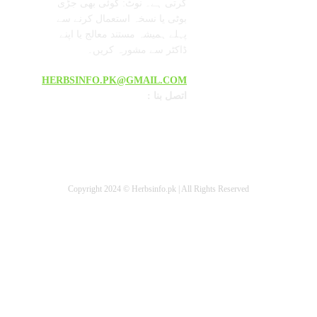
کرتی ہے۔ نوٹ: کوئی بھی جڑی
بوٹی یا نسخہ استعمال کرنے سے
پہلے ہمیشہ مستند معالج یا اپنے
ڈاکٹر سے مشورہ کریں۔
HERBSINFO.PK@GMAIL.COM
: اتصل بنا
Copyright 2024 © Herbsinfo.pk | All Rights Reserved