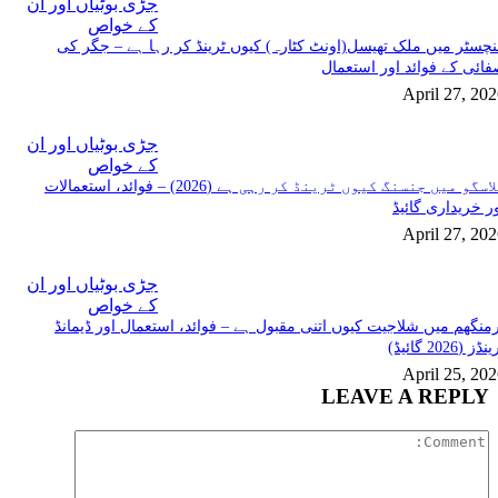
جڑی بوٹیاں اور ان
کے خواص
چسٹر میں ملک تھیسل(اونٹ کٹارہ) کیوں ٹرینڈ کر رہا ہے – جگر کی
ائی کے فوائد اور استعمال
April 27, 20
جڑی بوٹیاں اور ان
کے خواص
گلاسگو میں جنسنگ کیوں ٹرینڈ کر رہی ہے (2026) – فوائد، استعمالات
ر خریداری گائیڈ
April 27, 20
جڑی بوٹیاں اور ان
کے خواص
منگھم میں شلاجیت کیوں اتنی مقبول ہے – فوائد، استعمال اور ڈیمانڈ
ڈز (2026 گائیڈ)
April 25, 20
LEAVE A REPLY
Comment: