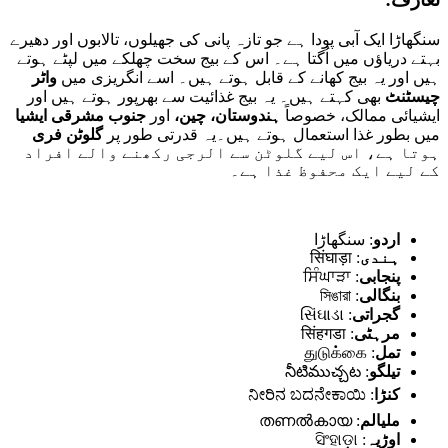
سنگھاڑا ایک آبی پودا ہے جو تازہ پانی کی جھیلوں، تالابوں اور دھیرے
بہتے دریاؤں میں اُگتا ہے۔ اس کے بیج سخت چھلکے میں لپٹے ہوتے
ہیں اور یہ بیج کھانے کے قابل ہوتے ہیں۔ اسے انگریزی میں
واٹر
چیسٹنٹ
بھی کہتے ہیں۔ یہ بیج غذائیت سے بھرپور ہوتے ہیں اور
ایشیائی ممالک، خصوصاً
ہندوستان، چین،
اور
جنوب مشرقی ایشیا
میں بطور غذا استعمال ہوتے ہیں۔یہ قدرتی طور پر
گلوٹن فری
ہوتا ہے، اس لیے گلوٹن سے الرجی رکھنے والے افراد
کے لیے ایک محفوظ غذا ہے۔
اردو
: سنگھاڑا
ہندی
: सिंघाड़ा
پنجابی
: ਸਿੰਘਾੜਾ
بنگالی
: সিঙারা
گجراتی
: સિંઘાડા
مرہٹی
: सिंहगडा
تمل
: துடுக்கை
تیلگو
: నీటిముచ్చట
کنڑا
: ನೀರಿನ ಬದನೇಕಾಯಿ
ملیالم
: തണൽകായ
اوڑیہ
: ସିଂହାଡ଼ା