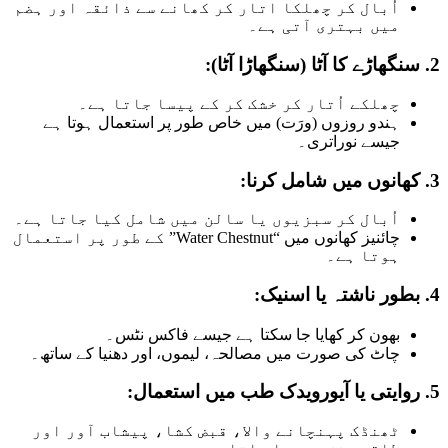
اُبال کر چھلکا اتار کر کھانے سے ذائقہ اور ہضم
میں بہتری آتی ہے۔
2.
سنگھاڑے کا آٹا (سنگھاڑا آٹا):
چھلکے اُتار کر خشک کر کے پیسا جاتا ہے۔
ہندو روزوں (ورَت) میں خاص طور پر استعمال ہوتا ہے
جیسے نوراتری۔
3.
کھانوں میں شامل کرنا:
اُبال کر سبزیوں یا سالن میں شامل کیا جاتا ہے۔
چائنیز کھانوں میں “Water Chestnut” کے طور پر استعمال
ہوتا ہے۔
4.
بطور ناشتہ یا اسنیک:
بھون کر کھایا جا سکتا ہے جیسے فاکس نٹس۔
چاٹ کی صورت میں مصالحہ، لیموں، اور دھنیا کے ساتھ۔
5.
روایتی یا آیورویدک طب میں استعمال:
ٹھنڈک پہنچانے والا، قبض کشا، پیشاب آور اور