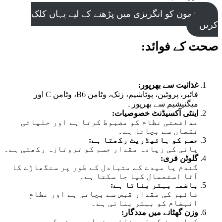
مضمون کو انگریزی میں پڑھنے کے لیے یہاں کلک
کریں
صحت کے فوائد:
غذائیت سے بھرپور:
فائبر، پروٹین، پوٹاشیم، زنک، وٹامن B6، وٹامن C اور
میگنیشیم سے بھرپور۔
اینٹی آکسیڈنٹ خصوصیات:
مدافعتی نظام کو مضبوط کرتا ہے اور خلیاتی
نقصان سے بچاتا ہے۔
جسم کو ہائیڈریٹ رکھتا ہے:
پانی کی زیادہ مقدار جسم کو تروتازہ رکھتی ہے۔
گلوٹن فری:
گندم یا میدے کے متبادل کے طور پر سنگھاڑے کا
آٹا استعمال کیا جا سکتا ہے۔
ہاضمہ بہتر بناتا ہے:
فائبر کی مقدار قبض سے بچاتی ہے اور نظامِ
انہضام کو بہتر بناتی ہے۔
وزن گھٹانے میں مددگار:
کیلوریز کم اور فائبر زیادہ ہونے کی وجہ سے