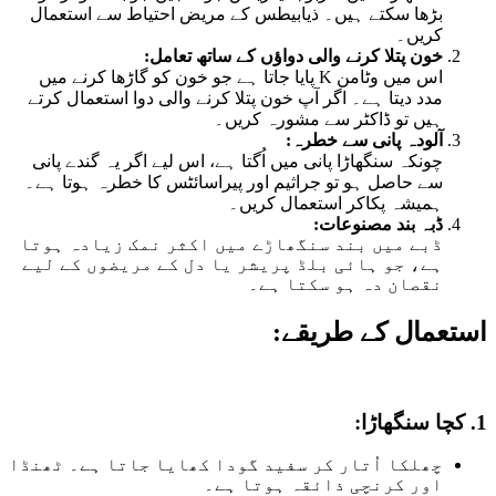
بڑھا سکتے ہیں۔ ذیابیطس کے مریض احتیاط سے استعمال
کریں۔
خون پتلا کرنے والی دواؤں کے ساتھ تعامل:
اس میں وٹامن K پایا جاتا ہے جو خون کو گاڑھا کرنے میں
مدد دیتا ہے۔ اگر آپ خون پتلا کرنے والی دوا استعمال کرتے
ہیں تو ڈاکٹر سے مشورہ کریں۔
آلودہ پانی سے خطرہ:
چونکہ سنگھاڑا پانی میں اُگتا ہے، اس لیے اگر یہ گندے پانی
سے حاصل ہو تو جراثیم اور پیراسائٹس کا خطرہ ہوتا ہے۔
ہمیشہ پکاکر استعمال کریں۔
ڈبہ بند مصنوعات:
ڈبے میں بند سنگھاڑے میں اکثر نمک زیادہ ہوتا
ہے، جو ہائی بلڈ پریشر یا دل کے مریضوں کے لیے
نقصان دہ ہو سکتا ہے۔
استعمال کے طریقے:
1.
کچا سنگھاڑا:
چھلکا اُتار کر سفید گودا کھایا جاتا ہے۔ ٹھنڈا
اور کرنچی ذائقہ ہوتا ہے۔