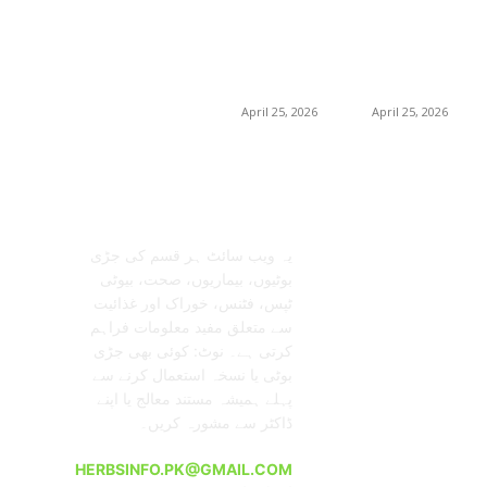
برمنگھم میں
برمنگھم میں
شلاجیت کیوں اتنی
شلاجیت کیوں اتنی
مقبول ہے – فوائد،
مقبول ہے – فوائد،
استعمال اور ڈیمانڈ
استعمال اور ڈیمانڈ
ٹرینڈز (2026 گائیڈ)
ٹرینڈز (2026 گائیڈ)
April 25, 2026
April 25, 2026
معلومات عنا
تابعنا
یہ ویب سائٹ ہر قسم کی جڑی
بوٹیوں، بیماریوں، صحت، بیوٹی
ٹپس، فٹنس، خوراک اور غذائیت
سے متعلق مفید معلومات فراہم
کرتی ہے۔ نوٹ: کوئی بھی جڑی
بوٹی یا نسخہ استعمال کرنے سے
پہلے ہمیشہ مستند معالج یا اپنے
ڈاکٹر سے مشورہ کریں۔
HERBSINFO.PK@GMAIL.COM