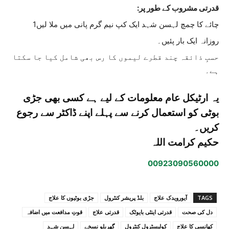
قدرتی مشروب کے طور پر:
چائے کا چمچ لہسن شہد ایک کپ نیم گرم پانی میں ملا لیں1
روزانہ ایک بار پئیں۔
حسبِ ذائقہ چند قطرے لیموں کا رس بھی شامل کیا جا سکتا
ہے۔
یہ ارٹیکل عام معلومات کے لیے ہے کسی بھی جڑی
بوٹی کو استعمال کرنے سے پہلے اپنے ڈاکٹر سے رجوع
کریں۔
حکیم کرامت اللہ
00923090560000
TAGS
آیورویدک علاج
بلڈ پریشر کنٹرول
جڑی بوٹیوں کا علاج
دل کی صحت
قدرتی اینٹی بایوٹک
قدرتی علاج
قوتِ مدافعت میں اضافہ
کھانسی کا علاج
کولیسٹرول کنٹرول
گھریلو نسخے
لہسن شہد