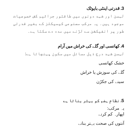
3. قدرتی اینٹی بایوٹک
لہسن اور شہد دونوں میں طاقتور جراثیم کش خصوصیات
موجود ہیں۔ یہ مرکب مصنوعی کیمیکلز کے بغیر قدرتی
طور پر انفیکشن سے لڑنے میں مدد دے سکتا ہے۔
4. کھانسی اور گلے کی خراش میں آرام
لہسن شہد درج ذیل مسائل میں سکون پہنچاتا ہے:
خشک کھانسی
گلے کی سوزش یا خراش
سینے کی جکڑن
5. نظامِ ہضم کو بہتر بناتا ہے
یہ مرکب:
اپھارہ کم کرنے
آنتوں کی صحت بہتر بنانے