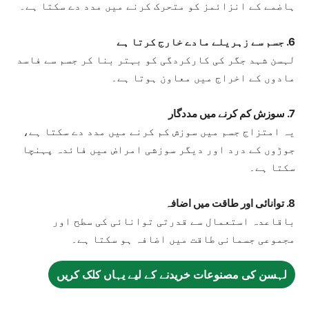
ہاضمے کے انزائمز کو متحرک کرنے میں مدد دے سکتا ہے۔
6. جسم سے زہریلے مادے خارج کرتا ہے
لہسن شہد جگر کی کارکردگی کو بہتر بنا کر جسم سے فاسد
مادوں کے اخراج میں معاون ہوتا ہے۔
7. سوزش کم کرنے میں مددگار
یہ امتزاج جسم میں سوزش کم کرنے میں مدد دے سکتا ہے،
جوڑوں کے درد اور دیگر سوزشی امراض میں فائدہ پہنچا
سکتا ہے۔
8. توانائی اور طاقت میں اضافہ
باقاعدہ استعمال سے قدرتی توانائی کی سطح اور
مجموعی جسمانی طاقت میں اضافہ ہو سکتا ہے۔
لہسن کی مصنوعات خریدنے کے لیے یہاں کلک کریں