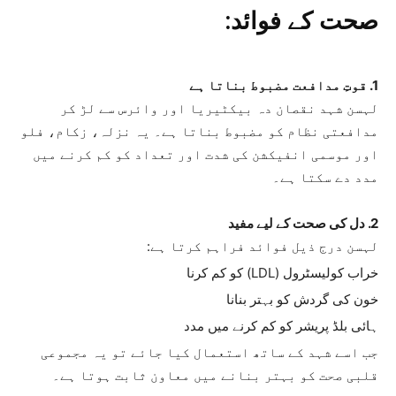
صحت کے فوائد:
1. قوتِ مدافعت مضبوط بناتا ہے
لہسن شہد نقصان دہ بیکٹیریا اور وائرس سے لڑ کر
مدافعتی نظام کو مضبوط بناتا ہے۔ یہ نزلہ، زکام، فلو
اور موسمی انفیکشن کی شدت اور تعداد کو کم کرنے میں
مدد دے سکتا ہے۔
2. دل کی صحت کے لیے مفید
لہسن درج ذیل فوائد فراہم کرتا ہے:
خراب کولیسٹرول (LDL) کو کم کرنا
خون کی گردش کو بہتر بنانا
ہائی بلڈ پریشر کو کم کرنے میں مدد
جب اسے شہد کے ساتھ استعمال کیا جائے تو یہ مجموعی
قلبی صحت کو بہتر بنانے میں معاون ثابت ہوتا ہے۔