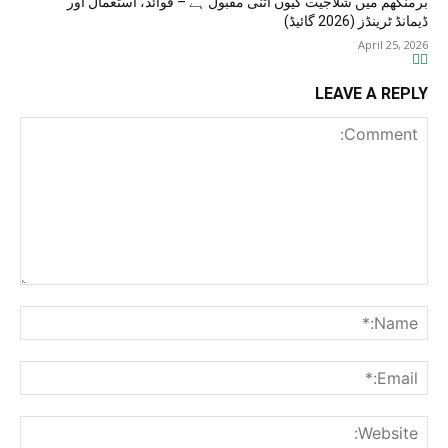
برمنگھم میں شلاجیت کیوں اتنی مقبول ہے – فوائد، استعمال اور
ڈیمانڈ ٹرینڈز (2026 گائیڈ)
April 25, 2026
LEAVE A REPLY
Comment:
me:*
ail:*
ite: