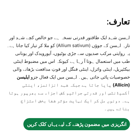
تعارف:
لہسن شہد ایک طاقتور قدرتی نسخہ ہے جو خالص کچے شہد اور
تازہ لہسن کے جوؤں (Allium sativum) کو ملا کر تیار کیا جاتا ہے۔
یہ روایتی مرکب صدیوں سے جڑی بوٹیوں، آیورویدک اور یونانی
طب میں استعمال ہوتا آ رہا ہے کیونکہ اس میں مضبوط اینٹی
بیکٹیریل، اینٹی وائرل، اینٹی فنگل اور قوتِ مدافعت بڑھانے والی
خصوصیات پائی جاتی ہیں۔ لہسن میں ایک فعال جزو
ایلیسن
(Allicin)
پایا جاتا ہے جبکہ شہد انزائمز، اینٹی
آکسیڈنٹس اور قدرتی جراثیم کش اجزاء سے بھرپور ہوتا
ہے۔ دونوں مل کر ایک نہایت مؤثر شفا بخش امتزاج
بناتے ہیں۔
انگریزی میں مضمون پڑھنے کے لیے یہاں کلک کریں