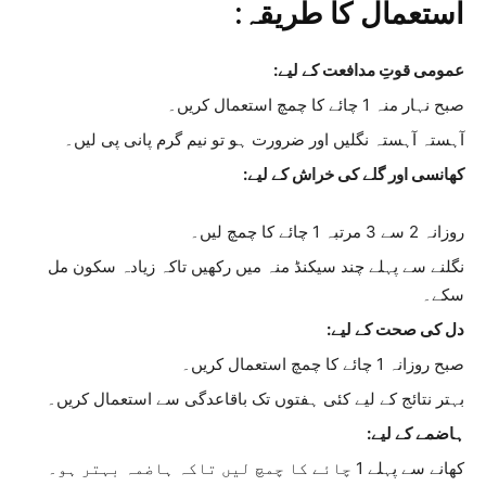
استعمال کا طریقہ:
عمومی قوتِ مدافعت کے لیے:
صبح نہار منہ 1 چائے کا چمچ استعمال کریں۔
آہستہ آہستہ نگلیں اور ضرورت ہو تو نیم گرم پانی پی لیں۔
کھانسی اور گلے کی خراش کے لیے:
روزانہ 2 سے 3 مرتبہ 1 چائے کا چمچ لیں۔
نگلنے سے پہلے چند سیکنڈ منہ میں رکھیں تاکہ زیادہ سکون مل
سکے۔
دل کی صحت کے لیے:
صبح روزانہ 1 چائے کا چمچ استعمال کریں۔
بہتر نتائج کے لیے کئی ہفتوں تک باقاعدگی سے استعمال کریں۔
ہاضمے کے لیے:
کھانے سے پہلے 1 چائے کا چمچ لیں تاکہ ہاضمہ بہتر ہو۔