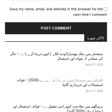
Save my name, email, and website in this browser for the
next time I comment.
الأكثر شهرة
منچسٹر میں ملک تھیسل(اونٹ کٹارہ) کیوں ٹرینڈ کر رہا ہے – جگر
کی صفائی کے فوائد اور استعمال
April 27, 2026
گلاسگو میں جنسنگ کیوں ٹرینڈ کر رہی ہے (2026) – فوائد،
استعمالات اور خریداری گائیڈ
April 27, 2026
برمنگھم میں شلاجیت کیوں اتنی مقبول ہے – فوائد، استعمال اور
ڈیمانڈ ٹرینڈز (2026 گائیڈ)