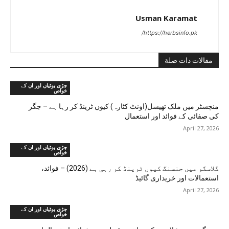
Usman Karamat
https://herbsinfo.pk/
مقالات ذات صلة
جڑی بوٹیاں اور ان کے
خواص
منچسٹر میں ملک تھیسل(اونٹ کٹارہ) کیوں ٹرینڈ کر رہا ہے – جگر
کی صفائی کے فوائد اور استعمال
April 27, 2026
جڑی بوٹیاں اور ان کے
خواص
گلاسگو میں جنسنگ کیوں ٹرینڈ کر رہی ہے (2026) – فوائد،
استعمالات اور خریداری گائیڈ
April 27, 2026
جڑی بوٹیاں اور ان کے
خواص