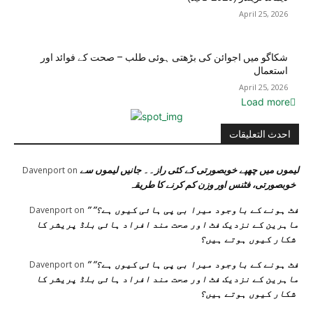
April 25, 2026
شکاگو میں اجوائن کی بڑھتی ہوئی طلب – صحت کے فوائد اور
استعمال
April 25, 2026
Load more
احدث التعليقات
لیموں میں چھپے خوبصورتی کے کئی راز۔۔ جانیں لیموں سے
Davenport
on
خوبصورتی، فٹنس اور وزن کم کرنے کا طریقہ
” فٹ ہونے کے باوجود میرا بی پی ہائی کیوں ہے؟”
Davenport
on
ماہرین کے نزدیک فٹ اور صحت مند افراد ہائی بلڈ پریشر کا
شکار کیوں ہوتے ہیں؟
” فٹ ہونے کے باوجود میرا بی پی ہائی کیوں ہے؟”
Davenport
on
ماہرین کے نزدیک فٹ اور صحت مند افراد ہائی بلڈ پریشر کا
شکار کیوں ہوتے ہیں؟