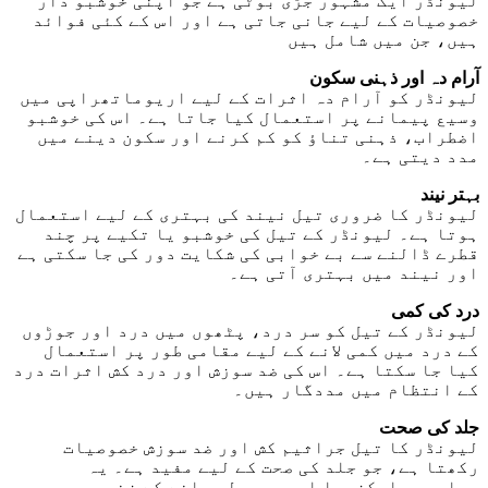
لیونڈر ایک مشہور جڑی بوٹی ہے جو اپنی خوشبو دار
خصوصیات کے لیے جانی جاتی ہے اور اس کے کئی فوائد
ہیں، جن میں شامل ہیں
آرام دہ اور ذہنی سکون
لیونڈر کو آرام دہ اثرات کے لیے اریوماتھراپی میں
وسیع پیمانے پر استعمال کیا جاتا ہے۔ اس کی خوشبو
اضطراب، ذہنی تناؤ کو کم کرنے اور سکون دینے میں
مدد دیتی ہے۔
بہتر نیند
لیونڈر کا ضروری تیل نیند کی بہتری کے لیے استعمال
ہوتا ہے۔ لیونڈر کے تیل کی خوشبو یا تکیے پر چند
قطرے ڈالنے سے بے خوابی کی شکایت دور کی جا سکتی ہے
اور نیند میں بہتری آتی ہے۔
درد کی کمی
لیونڈر کے تیل کو سر درد، پٹھوں میں درد اور جوڑوں
کے درد میں کمی لانے کے لیے مقامی طور پر استعمال
کیا جا سکتا ہے۔ اس کی ضد سوزش اور درد کش اثرات درد
کے انتظام میں مددگار ہیں۔
جلد کی صحت
لیونڈر کا تیل جراثیم کش اور ضد سوزش خصوصیات
رکھتا ہے، جو جلد کی صحت کے لیے مفید ہے۔ یہ
مہاسوں، ایکزیما اور معمولی جلنے کے زخموں میں