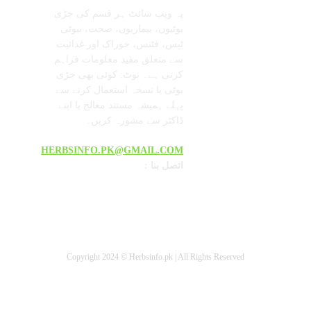
یہ ویب سائٹ ہر قسم کی جڑی
بوٹیوں، بیماریوں، صحت، بیوٹی
ٹپس، فٹنس، خوراک اور غذائیت
سے متعلق مفید معلومات فراہم
کرتی ہے۔ نوٹ: کوئی بھی جڑی
بوٹی یا نسخہ استعمال کرنے سے
پہلے ہمیشہ مستند معالج یا اپنے
ڈاکٹر سے مشورہ کریں۔
HERBSINFO.PK@GMAIL.COM
: اتصل بنا
Copyright 2024 © Herbsinfo.pk | All Rights Reserved