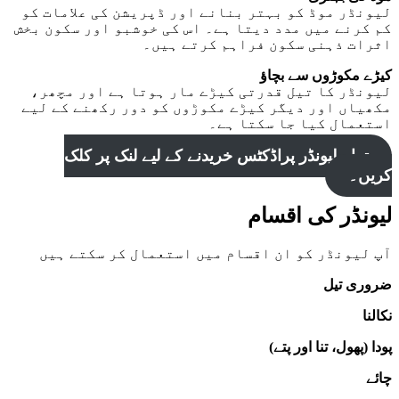
لیونڈر موڈ کو بہتر بنانے اور ڈپریشن کی علامات کو
کم کرنے میں مدد دیتا ہے۔ اس کی خوشبو اور سکون بخش
اثرات ذہنی سکون فراہم کرتے ہیں۔
کیڑے مکوڑوں سے بچاؤ
لیونڈر کا تیل قدرتی کیڑے مار ہوتا ہے اور مچھر،
مکھیاں اور دیگر کیڑے مکوڑوں کو دور رکھنے کے لیے
استعمال کیا جا سکتا ہے۔
تمام لیونڈر پراڈکٹس خریدنے کے لیے لنک پر کلک
کریں۔
لیونڈر کی اقسام
آپ لیونڈر کو ان اقسام میں استعمال کر سکتے ہیں
ضروری تیل
نکالنا
پودا (پھول، تنا اور پتے)
چائے