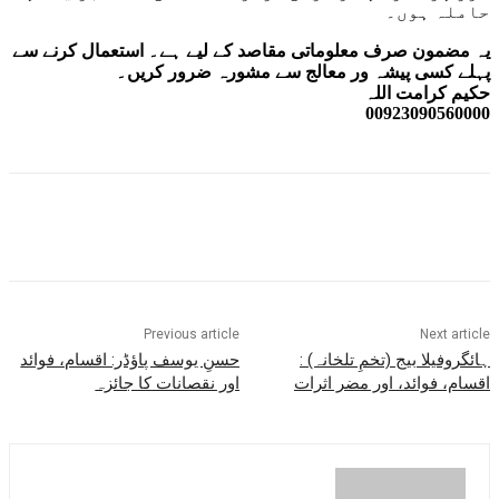
حاملہ ہوں۔
یہ مضمون صرف معلوماتی مقاصد کے لیے ہے۔ استعمال کرنے سے
پہلے کسی پیشہ ور معالج سے مشورہ ضرور کریں۔
حکیم کرامت اللہ
00923090560000
Previous article
Next article
ہائگروفیلا بیج (تخمِ تلخانہ) :
حسنِ یوسف پاؤڈر: اقسام، فوائد
اقسام، فوائد، اور مضر اثرات
اور نقصانات کا جائزہ