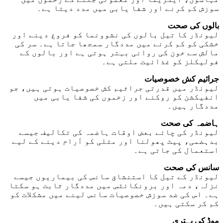
سوزش کم کرنے اور شفا یابی میں مدد دیتا ہے۔
بالوں کی صحت
لیونڈر کا تیل بالوں کی نشوونما کو فروغ دینے اور
خشکی کو کم کرنے میں مددگار سمجھا جاتا ہے۔ سر کی
مالش سے خون کی روانی بہتر ہوتی ہے اور بالوں کے
فولیکلز کو غذائیت ملتی ہے۔
جراثیم کش خصوصیات
لیونڈر میں قدرتی جراثیم کش خصوصیات ہوتی ہیں، جو
انفیکشن کو روکنے اور زخموں کی شفا یابی میں
مددگار ہیں۔
ہاضمہ کی صحت
لیونڈر کی چائے بعض اوقات ہاضمہ کی تکالیف جیسے
بدہضمی، پیٹ پھولنا اور متلی کو آرام دینے کے لیے
استعمال کی جاتی ہے۔
سانس کی صحت
لیونڈر کے تیل کا استنشاق سانس کی بیماریوں جیسے
نزلہ، دمہ اور برونکائٹس میں مددگار ثابت ہو سکتا
ہے۔ اس کی ضد سوزش خصوصیات سانس لینے میں مشکلات کو
کم کر سکتی ہیں۔
موڈ کی بہتری