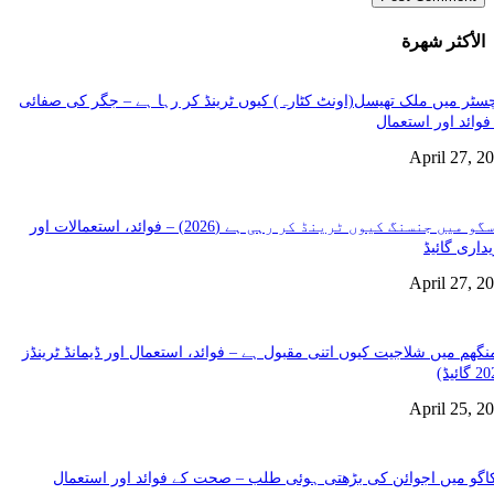
الأكثر شهرة
سٹر میں ملک تھیسل(اونٹ کٹارہ) کیوں ٹرینڈ کر رہا ہے – جگر کی صفائی
فوائد اور استعمال
April 27, 2
گلاسگو میں جنسنگ کیوں ٹرینڈ کر رہی ہے (2026) – فوائد، استعمالات اور
داری گائیڈ
April 27, 2
نگھم میں شلاجیت کیوں اتنی مقبول ہے – فوائد، استعمال اور ڈیمانڈ ٹرینڈز
April 25, 2
گو میں اجوائن کی بڑھتی ہوئی طلب – صحت کے فوائد اور استعمال