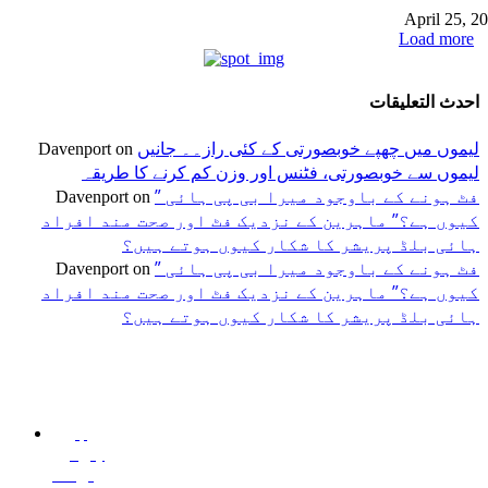
April 25, 2
Load more
احدث التعليقات
لیموں میں چھپے خوبصورتی کے کئی راز۔۔ جانیں
Davenport
on
لیموں سے خوبصورتی، فٹنس اور وزن کم کرنے کا طریقہ
” فٹ ہونے کے باوجود میرا بی پی ہائی
Davenport
on
کیوں ہے؟” ماہرین کے نزدیک فٹ اور صحت مند افراد
ہائی بلڈ پریشر کا شکار کیوں ہوتے ہیں؟
” فٹ ہونے کے باوجود میرا بی پی ہائی
Davenport
on
کیوں ہے؟” ماہرین کے نزدیک فٹ اور صحت مند افراد
ہائی بلڈ پریشر کا شکار کیوں ہوتے ہیں؟
اختيارات المحرر
منشورات شائعة
فئة شعبية
جڑی
سٹر میں ملک تھیسل(اونٹ
منچسٹر میں ملک تھیسل(اونٹ
بوٹیاں اور
رہ) کیوں ٹرینڈ کر رہا ہے –
کٹارہ) کیوں ٹرینڈ کر رہا ہے –
ان کے