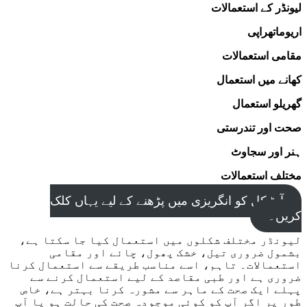
لیونڈر کے استعمالات
اریوماتھراپی
مقامی استعمالات
کھانے میں استعمال
گھریلو استعمال
صحت اور تندرستی
ہنر اور سجاوٹ
مختلف استعمالات
آرٹیکل کو انگریزی میں پڑھنے کے لیے یہاں کلک
کریں۔
لیونڈر مختلف شکلوں میں استعمال کیا جا سکتا ہے،
بشمول ضروری تیل، خشک پھول، چائے اور مقامی
استعمالات۔ تاہم، اسے مناسب طریقے سے استعمال کرنا
ضروری ہے اور طبی مقاصد کے لیے استعمال کرنے سے
پہلے ایک صحت کے ماہر سے مشورہ کرنا بہتر ہے، خاص
طور پر اگر آپ کو کوئی موجودہ صحت کی حالت ہو یا آپ