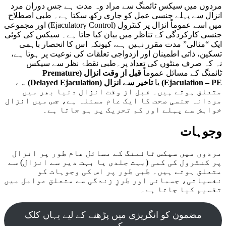
مردوں میں سیکس ٹائمنگ سے مراد وہ مدت ہے جس دوران مرد
انزال سے پہلے جنسی عمل کو جاری رکھ سکتا ہے۔ طبی اصطلاح
میں اسے عموماً انزال پر کنٹرول (Ejaculatory Control) اور مجموعی
جنسی کارکردگی کے تناظر میں بیان کیا جاتا ہے۔ سیکس کی کوئی
ایک “مثالی” مدت مقرر نہیں ہے، کیونکہ اس کا انحصار باہمی
تسکین، ذاتی اطمینان اور ازدواجی تعلقات کی نوعیت پر ہوتا ہے،
نہ کہ صرف منٹوں کی تعداد پر۔طبی نقطۂ نظر سے سیکس
ٹائمنگ کے مسائل عموماً
قبل از وقت انزال (Premature
Ejaculation – PE)
یا
تاخیر سے انزال (Delayed Ejaculation)
سے
متعلق ہوتے ہیں۔ قبل از وقت انزال دنیا بھر میں
مردانہ جنسی صحت کا ایک عام مسئلہ ہے، جس میں انزال
خواہش سے پہلے اور کم تحریک پر ہو جاتا ہے۔
وجوہات
مردوں میں سیکس ٹائمنگ کے مسائل عام طور پر انزال
پر کنٹرول کی کمی (بہت جلدی یا بہت دیر سے انزال) سے
متعلق ہوتے ہیں۔ طبی طور پر اس کی وجوہات کو
نفسیاتی، جسمانی اور طرزِ زندگی سے متعلق عوامل میں
تقسیم کیا جاتا ہے۔
مضمون کو انگریزی میں پڑھنے کے لیے یہاں کلک
کریں