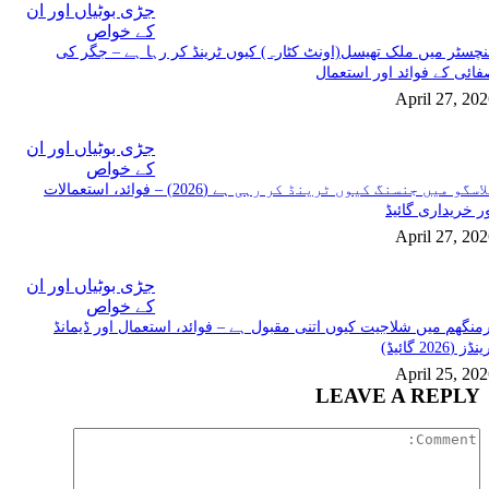
جڑی بوٹیاں اور ان
کے خواص
چسٹر میں ملک تھیسل(اونٹ کٹارہ) کیوں ٹرینڈ کر رہا ہے – جگر کی
ائی کے فوائد اور استعمال
April 27, 20
جڑی بوٹیاں اور ان
کے خواص
گلاسگو میں جنسنگ کیوں ٹرینڈ کر رہی ہے (2026) – فوائد، استعمالات
ر خریداری گائیڈ
April 27, 20
جڑی بوٹیاں اور ان
کے خواص
منگھم میں شلاجیت کیوں اتنی مقبول ہے – فوائد، استعمال اور ڈیمانڈ
ڈز (2026 گائیڈ)
April 25, 20
LEAVE A REPLY
Comment: