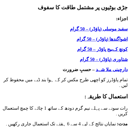
جڑی بوٹیوں پر مشتمل طاقت کا سفوف
اجزاء:
سفید موسلی (پاؤڈر) – 50 گرام
اشواگندھا (پاؤڈر) – 50 گرام
کونچ کےبیج پاؤڈر – 50 گرام
شتاوری (پاؤڈر) – 50 گرام
دارچینی ملا شہد
– حسبِ ضرورت
تمام پاؤڈرز کو اچھی طرح مکس کر کے ہوا بند ڈبے میں محفوظ کر
لیں۔
استعمال کا طریقہ:
رات سونے سے پہلے نیم گرم دودھ کے ساتھ 1 چائے کا چمچ استعمال
کریں۔
مدت:
نمایاں نتائج کے لیے 4 سے 6 ہفتے تک استعمال جاری رکھیں۔