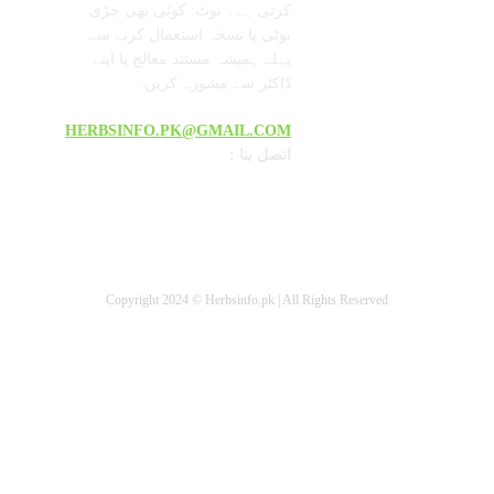
کرتی ہے۔ نوٹ: کوئی بھی جڑی
بوٹی یا نسخہ استعمال کرنے سے
پہلے ہمیشہ مستند معالج یا اپنے
ڈاکٹر سے مشورہ کریں۔
HERBSINFO.PK@GMAIL.COM
: اتصل بنا
Copyright 2024 © Herbsinfo.pk | All Rights Reserved