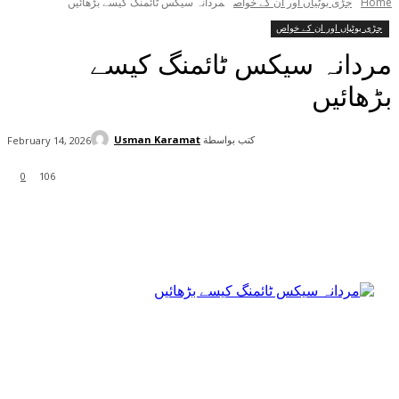
Home
جڑی بوٹیاں اور ان کے خواص
مردانہ سیکس ٹائمنگ کیسے بڑھائیں
جڑی بوٹیاں اور ان کے خواص
مردانہ سیکس ٹائمنگ کیسے
بڑھائیں
كتب بواسطة
Usman Karamat
February 14, 2026
0
106