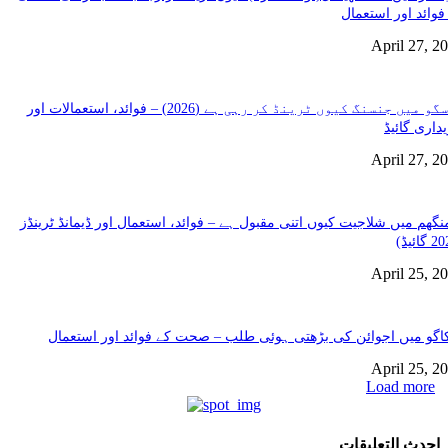
فوائد اور استعمال
April 27, 2
گلاسگو میں جنسنگ کیوں ٹرینڈ کر رہی ہے (2026) – فوائد، استعمالات اور
داری گائیڈ
April 27, 2
نگھم میں شلاجیت کیوں اتنی مقبول ہے – فوائد، استعمال اور ڈیمانڈ ٹرینڈز
April 25, 2
گو میں اجوائن کی بڑھتی ہوئی طلب – صحت کے فوائد اور استعمال
April 25, 2
Load more
احدث التعليقات