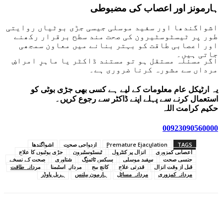
ہارمونز اور اعصاب کی مضبوطی
اشواگندھا اور سفید موسلی جیسی جڑی بوٹیاں روایتی
طور پر ٹیسٹوسٹیرون کی صحت مند سطح برقرار رکھنے
اور اعصابی طاقت کو بہتر بنانے میں معاون سمجھی
جاتی ہیں۔
اگر مسئلہ مستقل ہو تو مستند ڈاکٹر یا ماہرِ امراضِ
مرداں سے مشورہ کرنا ضروری ہے۔
یہ ارٹیکل عام معلومات کے لیے ہے کسی بھی جڑی بوٹی کو
استعمال کرنے سے پہلے اپنے ڈاکٹر سے رجوع کریں۔
حکیم کرامت اللہ
00923090560000
TAGS
Premature Ejaculation
ازدواجی صحت
اشواگندھا
اعصابی کمزوری
انزال پر کنٹرول
ٹیسٹوسٹیرون
جڑی بوٹیوں کا علاج
جنسی صحت
سفید موسلی
سیکس ٹائمنگ
شتاوری
صحت کے نسخے
قبل از وقت انزال
قدرتی علاج
کانچ بیج
مردانہ اسٹیمنا
مردانہ طاقت
مردانہ کمزوری
مردانہ مسائل
ہارمون بیلنس
ہربل پاوڈر