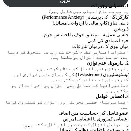
1. نفسیاتی وجوہات
یہ سب سے عام اسباب میں شامل ہیں:
کارکردگی کی پریشانی (Performance Anxiety)
ذہنی دباؤ (کام، مالی یا ازدواجی مسائل)
ڈپریشن
جنسی عمل سے متعلق خوف یا احساسِ جرم
خود اعتمادی کی کمی
میاں بیوی کے درمیان تنازعات
اضطراب اعصابی نظام کو حد سے زیادہ متحرک کر دیتا
ہے، جس سے جلد انزال ہو سکتا ہے۔
2. ہارمونل عدم توازن
ہارمونز جنسی افعال کو منظم کرتے ہیں۔
ٹیسٹوسٹیرون (Testosterone) کی کم سطح جنسی خواہش اور
کارکردگی کو متاثر کر سکتی ہے۔
تھائیرائیڈ کے مسائل بھی انزال پر اثر انداز ہو
سکتے ہیں۔
3. اعصابی عوامل
اعصابی نظام جنسی تحریک اور انزال کو کنٹرول کرتا
ہے۔
عضوِ تناسل کی حساسیت میں اضافہ
اعصابی کمزوری یا اعصابی امراض
یہ عوامل انزال کے وقت پر اثر ڈال سکتے ہیں۔
4. پروسٹیٹ یا تولیدی نظام کے مسائل