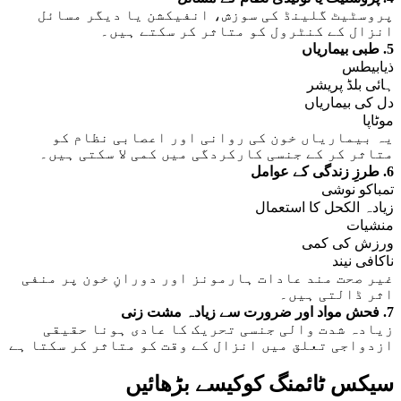
پروسٹیٹ گلینڈ کی سوزش، انفیکشن یا دیگر مسائل
انزال کے کنٹرول کو متاثر کر سکتے ہیں۔
5. طبی بیماریاں
ذیابیطس
ہائی بلڈ پریشر
دل کی بیماریاں
موٹاپا
یہ بیماریاں خون کی روانی اور اعصابی نظام کو
متاثر کر کے جنسی کارکردگی میں کمی لا سکتی ہیں۔
6. طرزِ زندگی کے عوامل
تمباکو نوشی
زیادہ الکحل کا استعمال
منشیات
ورزش کی کمی
ناکافی نیند
غیر صحت مند عادات ہارمونز اور دورانِ خون پر منفی
اثر ڈالتی ہیں۔
7. فحش مواد اور ضرورت سے زیادہ مشت زنی
زیادہ شدت والی جنسی تحریک کا عادی ہونا حقیقی
ازدواجی تعلق میں انزال کے وقت کو متاثر کر سکتا ہے
سیکس ٹائمنگ کوکیسے بڑھائیں