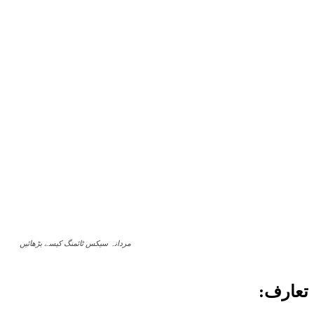
مردانہ سیکس ٹائمنگ کیسے بڑھائیں
تعارف: