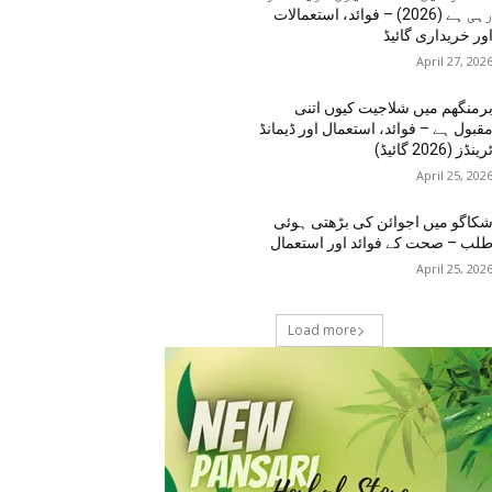
رہی ہے (2026) – فوائد، استعمالات
ور خریداری گائیڈ
April 27, 202
رمنگھم میں شلاجیت کیوں اتنی
قبول ہے – فوائد، استعمال اور ڈیمانڈ
رینڈز (2026 گائیڈ)
April 25, 202
کاگو میں اجوائن کی بڑھتی ہوئی
لب – صحت کے فوائد اور استعمال
April 25, 202
Load more