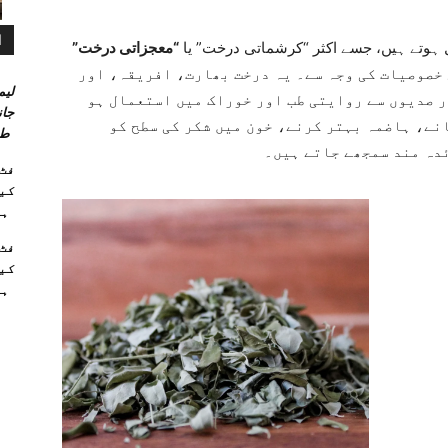
ا
وتے ہیں، جسے اکثر “کرشماتی درخت” یا
“معجزاتی درخت”
 خصوصیات کی وجہ سے۔ یہ درخت بھارت، افریقہ، اور
لیم
ر صدیوں سے روایتی طب اور خوراک میں استعمال ہو
جان
نے، ہاضمہ بہتر کرنے، خون میں شکر کی سطح کو
طر
دہ مند سمجھے جاتے ہیں۔
کیو
ہا
کیو
ہا