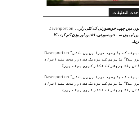
حدث التعليقات
وں میں چھپے خوبصورتی کے کئی راز۔۔
Davenport
on
یں لیموں سے خوبصورتی، فٹنس اور وزن کم کرنے کا
یقہ
” فٹ ہونے کے باوجود میرا بی پی ہائی
Davenport
on
ں ہے؟” ماہرین کے نزدیک فٹ اور صحت مند افراد
ئی بلڈ پریشر کا شکار کیوں ہوتے ہیں؟
” فٹ ہونے کے باوجود میرا بی پی ہائی
Davenport
on
ں ہے؟” ماہرین کے نزدیک فٹ اور صحت مند افراد
ئی بلڈ پریشر کا شکار کیوں ہوتے ہیں؟