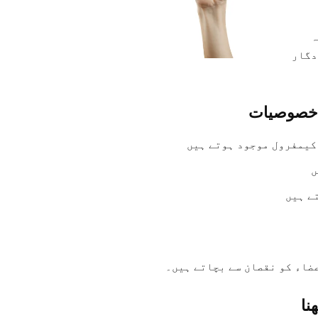
ہ
دگار
 خصوصیات
کیمفرول موجود ہوتے ہیں
ں
ے ہیں
ضاء کو نقصان سے بچاتے ہیں۔
نا