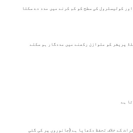
اور کولیسٹرول کی سطح کو کم کرنے میں مدد دے سکتا
لڈ پریشر کو متوازن رکھنے میں مددگار ہو سکتے
تا ہے
ات کے خلاف تحفظ دکھایا ہے (جانوروں پر کی گئی