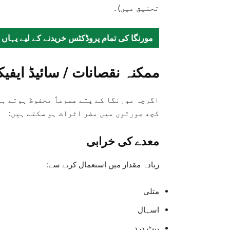
تحقیق میں)۔
مورنگا کی تمام پروڈکٹس خریدنے کے لیے یہاں 
ممکنہ نقصانات / سائیڈ ایفی
اگرچہ مورنگا کے پتے عموماً محفوظ ہوتے ہی
کچھ صورتوں میں مضر اثرات ہو سکتے ہیں:
معدے کی خرابی
زیادہ مقدار میں استعمال کرنے سے:
متلی
اسہال
پیٹ درد