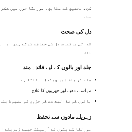
کچھ تحقیق کے مطابق، مورنگا خون میں شکر 
ہے۔
دل کی صحت
قدرتی مرکبات دل کی حفاظت کرتے ہیں اور ب
ہیں۔
جلد اور بالوں کے لیے فائدہ مند
جلد کو صاف اور چمکدار بناتا ہے
مہاسے، دھبے اور جھریوں کا علاج
بالوں کو غذائیت دے کر جڑوں کو مضبوط بنا
زہریلے مادوں سے تحفظ
مورنگا کے پتوں نے آرسینک جیسے زہریلے اثر