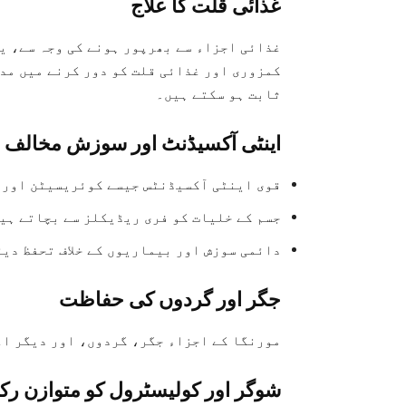
غذائی قلت کا علاج
غذائی اجزاء سے بھرپور ہونے کی وجہ سے، ی
کمزوری اور غذائی قلت کو دور کرنے میں مد
ثابت ہو سکتے ہیں۔
اینٹی آکسیڈنٹ اور سوزش مخالف
قوی اینٹی آکسیڈنٹس جیسے کوئریسیٹن اور 
جسم کے خلیات کو فری ریڈیکلز سے بچاتے ہی
دائمی سوزش اور بیماریوں کے خلاف تحفظ دیت
جگر اور گردوں کی حفاظت
مورنگا کے اجزاء جگر، گردوں، اور دیگر اع
شوگر اور کولیسٹرول کو متوازن رکھ