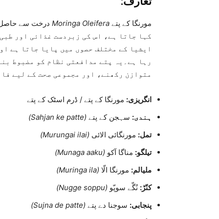
تعارف:
مورنگا کے پتے
Moringa Oleifera
درخت سے حاصل ہ
کہا جاتا ہے، اس کی زبردست غذائی اور طبی
ایشیا کے مختلف حصوں میں پایا جاتا ہے او
رہا ہے۔یہ پتے مدافعتی نظام کو مضبوط بنا
متوازن رکھنے، اور مجموعی صحت کے لیے فائ
انگریزی:
مورنگا کے پتے / ڈرم اسٹک کے پتے
ہندی:
سہجن کے پتے
(Sahjan ke patte)
تمل:
مورنگائی الائی
(Murungai ilai)
تیلگو:
مناگا آکو
(Munaga aaku)
ملیالم:
مورنگا الّا
(Muringa ila)
کنّڑ:
نُگّے سوپّو
(Nugge soppu)
پنجابی:
سوجنا دے پتے
(Sujna de patte)