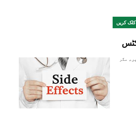
کلک کریں
کٹس
ں، مگر