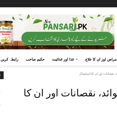
مراض اور ان کا علاج
غذا اور غذائیت
حکیم صاحب
رابطہ کریں
د، نقصانات اور ان کا استعمال
ا
م
ائد، نقصانات اور ان کا
ک
ص
6
گ