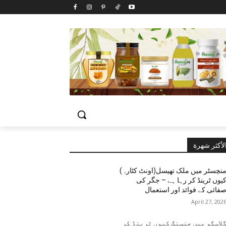
لأكثر شهرة
نچسٹر میں ملک تھیسل(اونٹ کٹارہ)
یوں ٹرینڈ کر رہا ہے – جگر کی
فائی کے فوائد اور استعمال
April 27, 202
لاسگو میں جنسنگ کیوں ٹرینڈ کر