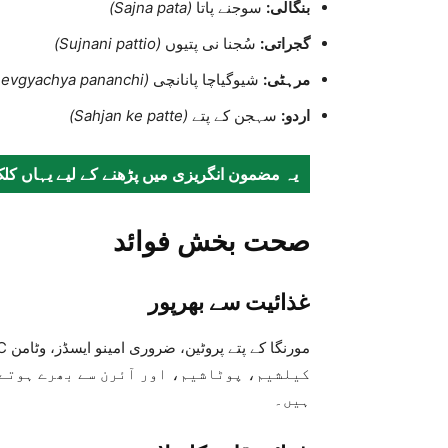
بنگالی:
سوجنے پاتا
(Sajna pata)
گجراتی:
سُجنا نی پتیوں
(Sujnani pattio)
مرہٹی:
شیوگیاچا پانانچی
(Shevgyachya pananchi)
اردو:
سہجن کے پتے
(Sahjan ke patte)
یہ مضمون ا
نگریزی
میں پڑھنے کے لیے یہاں کل
صحت بخش فوائد
غذائیت سے بھرپور
کیلشیم، پوٹاشیم، اور آئرن سے بھرے ہوتے
ہیں۔