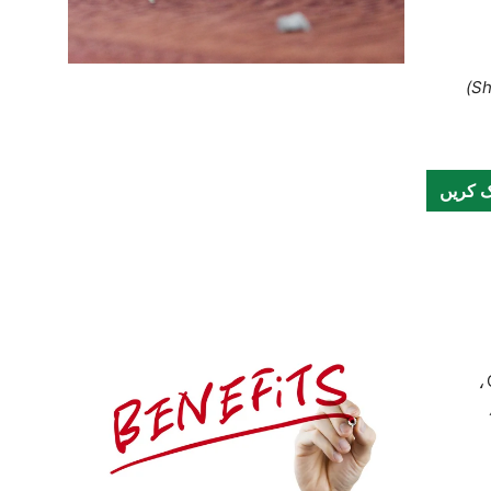
ک کریں
مورنگا کے پتے پروٹین، ضروری امینو ایسڈز، وٹامن C،