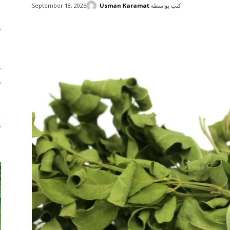
كتب بواسطة
Usman Karamat
September 18, 2025
ا
6
Share
ب
م
ٹ
6
ش
ط
6