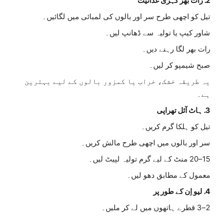
2. رات بھر گہری غذائیت
تیل کو اچھی طرح سر اور بالوں کی لمبائی میں لگائیں۔
شاور کیپ یا تولیہ سے ڈھانپ لیں۔
رات بھر لگا رہنے دیں۔
صبح شیمپو کر لیں۔
یہ طریقہ خشک، خراب یا کمزور بالوں کے لیے بہترین
ہے۔
3. ہاٹ آئل تھراپی
تیل کو ہلکا گرم کریں۔
سر اور بالوں میں اچھی طرح مالش کریں۔
15–20 منٹ کے لیے گرم تولیہ لپیٹ لیں۔
معمول کے مطابق دھو لیں۔
4. لیو اِن کے طور پر
2–3 قطرے ہاتھوں میں لے کر ملیں۔