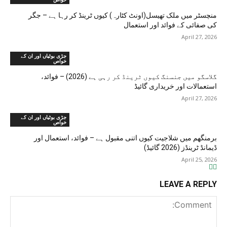
منچسٹر میں ملک تھیسل(اونٹ کٹارہ) کیوں ٹرینڈ کر رہا ہے – جگر
کی صفائی کے فوائد اور استعمال
April 27, 2026
جڑی بوٹیاں اور ان کے
خواص
گلاسگو میں جنسنگ کیوں ٹرینڈ کر رہی ہے (2026) – فوائد،
استعمالات اور خریداری گائیڈ
April 27, 2026
جڑی بوٹیاں اور ان کے
خواص
برمنگھم میں شلاجیت کیوں اتنی مقبول ہے – فوائد، استعمال اور
ڈیمانڈ ٹرینڈز (2026 گائیڈ)
April 25, 2026
LEAVE A REPLY