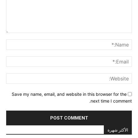
Comment:
me:*
ail:*
ite:
Save my name, email, and website in this browser for the
next time I comment.
الأكثر شهرة