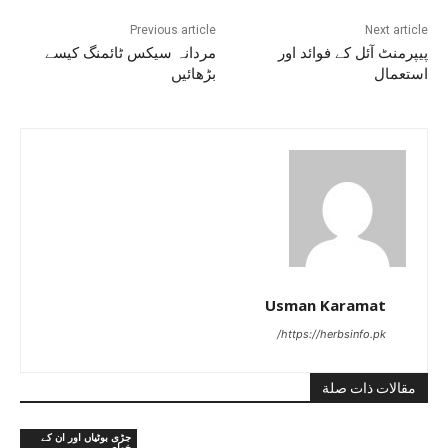
Previous article
Next article
پیپرمنٹ آئل کے فوائد اور
مردانہ سیکس ٹائمنگ کیسے
استعمال
بڑھائیں
Usman Karamat
https://herbsinfo.pk/
مقالات ذات صلة
جڑی بوٹیاں اور ان کے
خواص