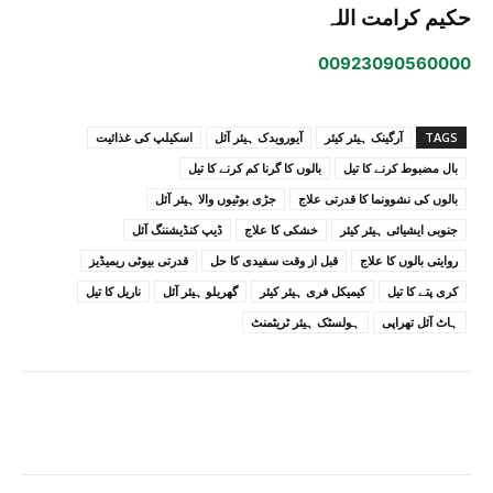
حکیم کرامت اللہ
00923090560000
TAGS
آرگینک ہیئر کیئر
آیورویدک ہیئر آئل
اسکیلپ کی غذائیت
بال مضبوط کرنے کا تیل
بالوں کا گرنا کم کرنے کا تیل
بالوں کی نشوونما کا قدرتی علاج
جڑی بوٹیوں والا ہیئر آئل
جنوبی ایشیائی ہیئر کیئر
خشکی کا علاج
ڈیپ کنڈیشننگ آئل
روایتی بالوں کا علاج
قبل از وقت سفیدی کا حل
قدرتی بیوٹی ریمیڈیز
کری پتے کا تیل
کیمیکل فری ہیئر کیئر
گھریلو ہیئر آئل
ناریل کا تیل
ہاٹ آئل تھراپی
ہولسٹک ہیئر ٹریٹمنٹ