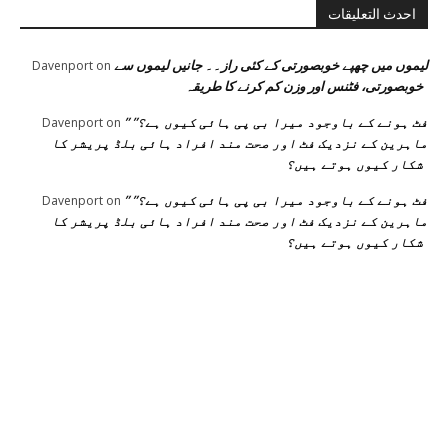
احدث التعليقات
لیموں میں چھپے خوبصورتی کے کئی راز۔۔ جانیں لیموں سے
Davenport
on
خوبصورتی، فٹنس اور وزن کم کرنے کا طریقہ
” فٹ ہونے کے باوجود میرا بی پی ہائی کیوں ہے؟”
Davenport
on
ماہرین کے نزدیک فٹ اور صحت مند افراد ہائی بلڈ پریشر کا
شکار کیوں ہوتے ہیں؟
” فٹ ہونے کے باوجود میرا بی پی ہائی کیوں ہے؟”
Davenport
on
ماہرین کے نزدیک فٹ اور صحت مند افراد ہائی بلڈ پریشر کا
شکار کیوں ہوتے ہیں؟
اختيارات المحرر
منشورات شائعة
فئة شعبية
جڑی بوٹیاں اور ان کے
منچسٹر میں ملک
منچسٹر میں ملک
تھیسل(اونٹ کٹارہ)
تھیسل(اونٹ کٹارہ)
217
خواص
کیوں ٹرینڈ کر رہا ہے
کیوں ٹرینڈ کر رہا ہے