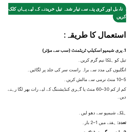
ناریل اور کری پتے سے تیار شدہ تیل خریدنے کے لیے یہاں کلک
کریں
استعمال کا طریقہ:
1. پری شیمپو اسکیلپ ٹریٹمنٹ (سب سے مؤثر)
تیل کو ہلکا نیم گرم کریں۔
انگلیوں کی مدد سے براہ راست سر کی جلد پر لگائیں۔
5–10 منٹ نرمی سے مالش کریں۔
کم از کم 30–60 منٹ یا گہری کنڈیشننگ کے لیے رات بھر لگا رہنے
دیں۔
ہلکے شیمپو سے دھو لیں۔
تعدد:
ہفتے میں 1–2 بار۔