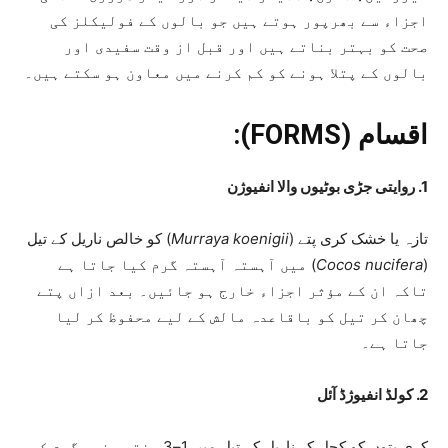
اجزاء سے بھرپور ہوتے ہیں جو بالوں کے فولیکلز کی
صحت کو بہتر بناتے ہیں اور قبل از وقت سفیدی اور
بالوں کے پتلا ہونے کو کم کرنے میں معاون ہو سکتے ہیں۔
اقسام (FORMS):
1. روایتی جڑی بوٹیوں والا انفیوژن
تازہ یا خشک کری پتے (
Murraya koenigii
) کو خالص ناریل کے تیل
(
Cocos nucifera
) میں آہستہ آہستہ گرم کیا جاتا ہے
تاکہ ان کے مؤثر اجزاء خارج ہو جائیں۔ بعد ازاں پتے
چھان کر تیل کو باقاعدہ مالش کے لیے محفوظ کر لیا
جاتا ہے۔
2. کولڈ انفیوژڈ آئل
کری پتوں کو کچل کر ناریل کے تیل میں 1–3 ہفتے بغیر گرم کیے