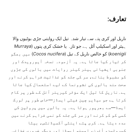
تعارف:
ناریل اور کری پتے سے تیار شدہ تیل ایک روایتی جڑی بوٹیوں والا
ہیئر اور اسکیلپ آئل ہے جو تازہ یا خشک کری پتوں (
Murraya
koenigii
) کو خالص ناریل کے تیل (
Cocos nucifera
) میں بھگو
کر تیار کیا جاتا ہے۔ یہ آزمودہ نسخہ آیورویدک اور
جنوبی ایشیائی ہیئر کیئر روایات میں بالوں کی جڑوں
کو مضبوط بنانے، سر کی جلد کو غذائیت فراہم کرنے اور
صحت مند بالوں کی نشوونما کے لیے استعمال کیا جاتا
ہے۔ناریل کا تیل ایک مؤثر کیریئر آئل کے طور پر کام
کرتا ہے جو میڈیم چین فیٹی ایسڈز—خاص طور پر لورک
ایسڈ—سے بھرپور ہوتا ہے۔ یہ بالوں میں پروٹین کی
کمی کو کم کرنے اور سر کی جلد کو نمی فراہم کرنے میں
مدد دیتا ہے۔ کری پتے اینٹی آکسیڈنٹس، بیٹا
کیروٹین، آئرن، امینو ایسڈز اور دیگر ضروری غذائی