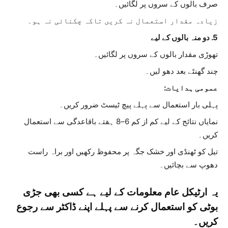
صرف بالوں کے سروں پر لگائیں۔
زیادہ مقدار استعمال نہ کریں تاکہ چکنائی نہ ہو۔
5. دو منہ بالوں کے لیے
تھوڑی مقدار بالوں کے سروں پر لگائیں۔
چند گھنٹے بعد دھو لیں۔
عمومی ہدایات:
پہلی بار استعمال سے پہلے پیچ ٹیسٹ ضرور کریں۔
نمایاں نتائج کے لیے کم از کم 6–8 ہفتے باقاعدگی سے استعمال
کریں۔
تیل کو ٹھنڈی اور خشک جگہ پر محفوظ رکھیں اور براہ راست
دھوپ سے بچائیں۔
یہ ارٹیکل عام معلومات کے لیے ہے کسی بھی جڑی
بوٹی کو استعمال کرنے سے پہلے اپنے ڈاکٹر سے رجوع
کریں۔