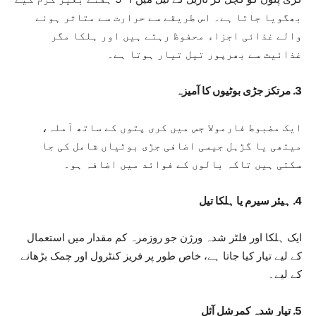
بھگویا جاتا ہے۔ اس طریقے سے حرارت سے متاثر ہونے
والے غذائی اجزاء محفوظ رہتے ہیں اور ہلکا مگر
غذائیت سے بھرپور تیل تیار ہوتا ہے۔
3. مرتکز جڑی بوٹیوں کا آمیزہ
ایک مضبوط فارمولا جس میں کری پتوں کے ساتھ آملہ،
میتھی یا گڑہل جیسی اضافی جڑی بوٹیاں شامل کی جا
سکتی ہیں تاکہ بالوں کے فوائد میں اضافہ ہو۔
4. ہیئر سیرم یا ہلکا تیل
ایک ہلکا اور فلٹر شدہ ورژن جو روزمرہ کم مقدار میں استعمال
کے لیے تیار کیا جاتا ہے، خاص طور پر فریز کنٹرول اور چمک بڑھانے
کے لیے۔
5. تیار شدہ کمرشل آئل