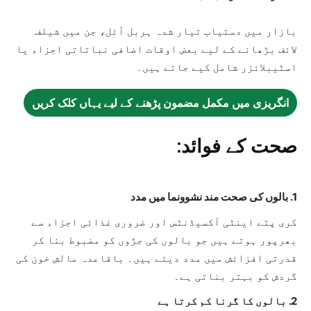
بازار میں دستیاب تیار شدہ ہربل آئل، جن میں شیلف
لائف بڑھانے کے لیے بعض اوقات اضافی نباتاتی اجزاء یا
اسٹیبلائزر شامل کیے جاتے ہیں۔
انگریزی میں مکمل مضمون پڑھنے کے لیے یہاں کلک کریں
صحت کے فوائد:
1. بالوں کی صحت مند نشوونما میں مدد
کری پتے اینٹی آکسیڈنٹس اور ضروری غذائی اجزاء سے
بھرپور ہوتے ہیں جو بالوں کی جڑوں کو مضبوط بنا کر
قدرتی افزائش میں مدد دیتے ہیں۔ باقاعدہ مالش خون کی
گردش کو بہتر بناتی ہے۔
2. بالوں کا گرنا کم کرتا ہے