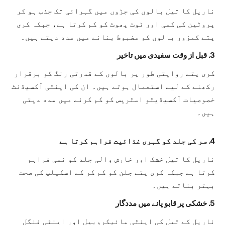
ناریل کا تیل بالوں کی جڑوں میں گہرائی تک جذب ہو کر
پروٹین کی کمی اور ٹوٹ پھوٹ کو کم کرتا ہے، جبکہ کری
پتے کمزور بالوں کو مضبوط بنانے میں مدد دیتے ہیں۔
3. قبل از وقت سفیدی میں تاخیر
کری پتے روایتی طور پر بالوں کے قدرتی رنگ کو برقرار
رکھنے کے لیے استعمال ہوتے ہیں۔ ان کی اینٹی آکسیڈنٹ
خصوصیات آکسیڈیٹو اسٹریس کو کم کرنے میں مدد دیتی
ہیں۔
4. سر کی جلد کو گہری غذائیت فراہم کرتا ہے
ناریل کا تیل خشک اور خارش والی جلد کو نمی فراہم
کرتا ہے جبکہ کری پتے جلن کو کم کر کے اسکیلپ کی صحت
بہتر بناتے ہیں۔
5. خشکی پر قابو پانے میں مددگار
ناریل کے تیل کی اینٹی مائیکروبیل اور اینٹی فنگل