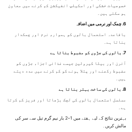
خصوصیات خشکی اور اسکیلپ انفیکشن کم کرنے میں معاون
ہو سکتی ہیں۔
6. چمک اور نرمی میں اضافہ
باقاعدہ استعمال بالوں کو ہموار، نرم اور چمکدار
بناتا ہے۔
7. بالوں کی جڑوں کو مضبوط بناتا ہے
آئرن اور بیٹا کیروٹین جیسے غذائی اجزاء جڑوں کو
مضبوط رکھنے اور پتلا ہونے کو کم کرنے میں مدد دیتے
ہیں۔
8. بالوں کی ساخت بہتر بناتا ہے
مسلسل استعمال بالوں کی لچک بڑھاتا اور فریز کم کرتا
ہے۔
بہترین نتائج کے لیے ہفتے میں 1–2 بار نیم گرم تیل سے سر کی
مالش کریں۔