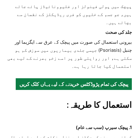
پیچک میں پولی فینولز اور فلیوونائیڈز پائے جاتے
ہیں، جو جسم کے خلیوں کو فری ریڈیکلز کے نقصان سے
بچاتے ہیں۔
جلد کی صحت
بیرونی استعمال کی صورت میں پیچک کے عرق سے ایگزیما اور
چنبل (Psoriasis) جیسی جلدی بیماریوں میں سوزش کم ہو
سکتی ہے، اور روایتی طور پر اسے زخم بھرنے کے لیے بھی
استعمال کیا جاتا رہا ہے۔
پیچک کی تمام پڑوڈکٹس خریدنے کے لیے یہاں کلک کریں
استعمال کا طریقہ:
1. پیچک سیرپ (سب سے عام)
کھانسی، سینے کی جکڑن اور نزلہ زکام کے لیے استعمال