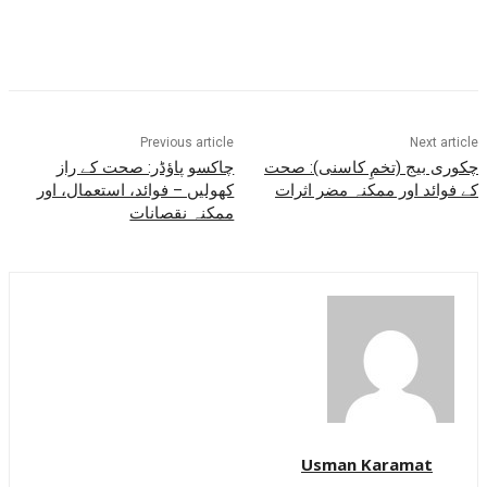
Previous article
Next article
چکوری بیج (تخمِ کاسنی): صحت
چاکسو پاؤڈر: صحت کے راز
کے فوائد اور ممکنہ مضر اثرات
کھولیں – فوائد، استعمال، اور
ممکنہ نقصانات
Usman Karamat