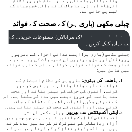
چائے بنائی جا سکتی ہے۔ یہ عام طور پر نظام
انہضام اور زہریلا صاف کرنے والی خصوصیات کے
لیے پی جاتی ہے۔
چبلی مکھی (باری ہر) کے صحت کے فوائد
تمام باری ہر (چیبولک مرابالان) مصنوعات خریدنے کے
لیے یہاں کلک کریں۔
چبلی مکھی (باری ہر) اپنے غذائی اجزاء کے بھرپور
پروفائل اور جڑی بوٹیوں کی خصوصیات کی وجہ سے بے
شمار صحت کے فوائد فراہم کرتا ہے۔ اس کے اہم فوائد
میں شامل ہیں:
ہاضمہ کی بہتری
: باری ہر کو نظام انہضام کے
فوائد کے لیے جانا جاتا ہے۔ یہ قبض کو دور
کرنے، آنتوں کی حرکت کو بہتر بنانے اور صحت
مند ہاضمہ کو فروغ دینے میں مدد کر سکتا ہے۔ اس
کے قدرتی جلابی اثرات ہاضمہ کے نظام کو صاف
کرتے ہیں اور آنتوں کی صحت کو بہتر بناتے ہیں۔
اینٹی آکسیڈنٹس سے بھرپور
: چبلی مکھی اینٹی
آکسیڈنٹس کا ایک طاقتور ذریعہ ہے، جو جسم میں
آزاد ریڈیکلز کو نیوٹرلائز کرنے میں مدد کرتے
ہیں۔ یہ آکسیڈیٹو تناؤ کو کم کرتا ہے، عمر کے