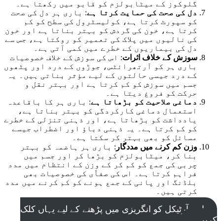
گلوکوز کے میٹابولزم کو قابو میں رکھتا ہے۔
دل کی صحت کی حمایت کرتا ہے
: باری ہر دل کی صحت
کو سپورٹ کرتا ہے، کولیسٹرول کی سطح کو کم
کرتا ہے، خون کی گردش کو بہتر بناتا ہے اور خون
کی نالیوں میں پلاک کی تعمیر کو روکتا ہے، جس سے
دل کی بیماریوں کے خطرے میں کمی آتی ہے۔
سوزش کے خلاف اثرات
: اس کی سوزش کے خلاف خصوصیات
باری ہر کو آرتھرائٹس، جوڑوں کے درد اور پٹھوں
کے درد جیسی حالتوں کے لیے مؤثر بناتی ہیں۔ یہ
جسم میں سوزش کو کم کرتا ہے اور بہتر نقل و
حرکت کو فروغ دیتا ہے۔
دماغی صلاحیت کو بڑھاتا ہے
: باری ہر کا باقاعدہ
استعمال دماغی کارکردگی کو بہتر بناتا ہے،
یادداشت کو بڑھاتا ہے، اور ذہنی تنزلی کے خطرے
کو کم کرتا ہے۔ یہ ذہنی دباؤ اور اضطراب جیسے
مسائل کو بھی بہتر کر سکتا ہے۔
وزن کم کرنے میں مددگار
: باری ہر ہاضمہ کو بہتر
بنا کر، میٹابولزم کو بڑھا کر اور جسم میں
چربی کی جمع کو کم کر کے وزن کے انتظام میں مدد
فراہم کرتا ہے۔ اس کی صفاٗی کی خصوصیات بھی
بلڈنگ اور پانی کے جمع ہونے کو کم کرنے میں مدد
کرتی ہیں۔
اس آرٹیکل کو انگریزی میں پڑھنے کے لیے یہاں کلک
کریں۔