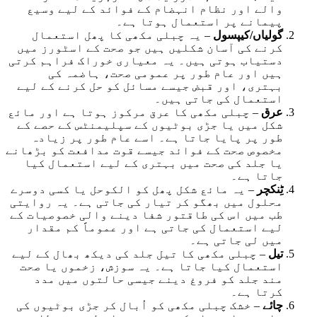
والے اور نظام انہضام کے فوائد کے لیے وسیع
پیمانے پر استعمال ہوتا ہے۔
گولیاں/کیپسول
– یہ چبلی مکھی کا پھل استعمال
کرنے کی آسان شکلیں ہیں جو صحت کے اسٹورز میں
دستیاب ہوتی ہیں۔ یہ معیاری خوراک فراہم کرتی
ہیں اور عام طور پر عمومی صحت، ہاضمہ کی
بہتری، اور قبض جیسے مسائل کو حل کرنے کے لیے
استعمال کی جاتی ہیں۔
عرق
– چبلی مکھی کا عرق مرکوز ہوتا ہے اور مائع
شکل میں یا جڑی بوٹیوں کے سپلیمنٹس کے حصے کے
طور پر پایا جاتا ہے۔ اسے عام طور پر زیادہ
مخصوص صحت کے فوائد جیسے قوت مدافعت کو بڑھانے
یا جلد کی صحت میں بہتری کے لیے استعمال کیا
جاتا ہے۔
ٹِنکچر
– یہ مائع شکل پھل کو الکوحل یا کسی دوسرے
محلول میں بھگو کر تیار کی جاتی ہے۔ یہ روایتی
طب میں اس کی طاقتور شفا دینے والی خصوصیات کے
لیے استعمال کی جاتی ہے اور عموماً کم مقدار
میں لی جاتی ہے۔
تیل
– چبلی مکھی کا تیل جلد کی دیکھ بھال کے لیے
استعمال کیا جاتا ہے۔ یہ سوزش، زخموں یا صحت
مند جلد کو فروغ دینے جیسی حالتوں میں مدد
کرتا ہے۔
چائے
– خشک چبلی مکھی کو اُبال کر جڑی بوٹیوں کی