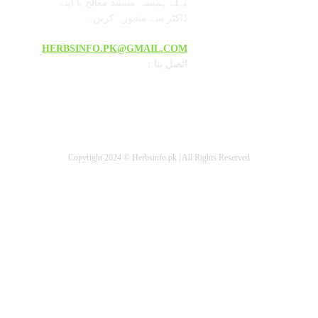
پہلے ہمیشہ مستند معالج یا اپنے
ڈاکٹر سے مشورہ کریں۔
HERBSINFO.PK@GMAIL.COM
: اتصل بنا
Copyright 2024 © Herbsinfo.pk | All Rights Reserved