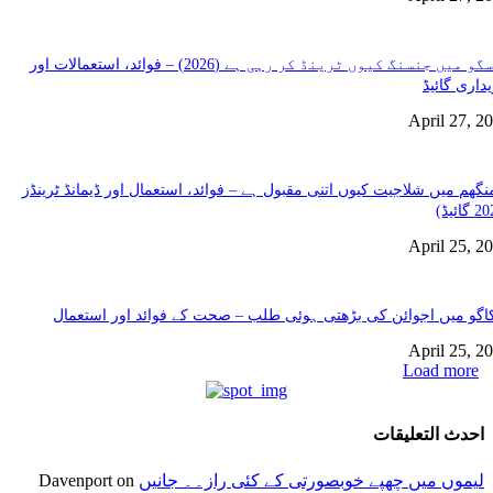
گلاسگو میں جنسنگ کیوں ٹرینڈ کر رہی ہے (2026) – فوائد، استعمالات اور
داری گائیڈ
April 27, 2
نگھم میں شلاجیت کیوں اتنی مقبول ہے – فوائد، استعمال اور ڈیمانڈ ٹرینڈز
April 25, 2
گو میں اجوائن کی بڑھتی ہوئی طلب – صحت کے فوائد اور استعمال
April 25, 2
Load more
احدث التعليقات
لیموں میں چھپے خوبصورتی کے کئی راز۔۔ جانیں
Davenport
on