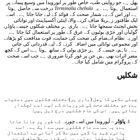
پھل ہے جو روایتی طب، خاص طور پر آیورویدا میں وسیع پیمانے پر
استعمال ہوتا ہے۔ یہ
Terminalia chebula
درخت سے حاصل ہوتا
ہے اور اس کے بے شمار صحت کے فوائد کے لیے جانا جاتا ہے۔ اسے
ایک طاقتور زہریلا صاف کرنے والا، اینٹی آکسیڈینٹ اور توانائی
بخش ایجنٹ سمجھا جاتا ہے۔ باری ہر مختلف شکلوں جیسے پاؤڈر،
گولیاں اور جڑی بوٹیوں کے عرق کے طور پر استعمال کیا جاتا ہے
اور یہ نظام انہضام کی صحت کی حمایت، قوت مدافعت کو بڑھانے
اور مجموعی توانائی میں اضافہ کرنے کے لیے قدردانی کی جاتی
ہے۔ تاہم، جیسے کہ ہر جڑی بوٹی کے ساتھ ہوتا ہے، اس کے کچھ
مضر اثرات بھی ہیں جن پر غور کرنا ضروری ہے جب اسے صحت
کے پروگرام میں شامل کیا جائے۔
شکلیں
چبلی مکھی کا پھل (باری ہر) مختلف شکلوں میں دستیاب
ہے، جو مختلف صحت کی ضروریات کے لیے اسے لچکدار
بناتی ہیں۔ اس کی عام شکلیں درج ذیل ہیں:
پاؤڈر
– آیورویدا میں اسے
چورنہ
کے طور پر جانا جاتا
ہے، یہ سب سے عام شکلوں میں سے ایک ہے۔ اسے
پانی، شہد یا گھی میں ملا کر آسانی سے استعمال
کیا جا سکتا ہے اور یہ اس کے زہریلا صاف کرنے