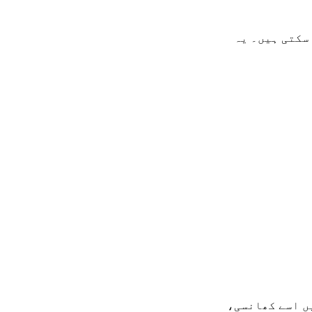
سکتی ہیں۔ یہ
یں اسے کھانسی،