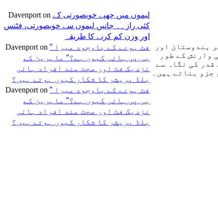
لیموں میں چھپے خوبصورتی کے
Davenport
on
کئی راز۔۔ جانیں لیموں سے خوبصورتی، فٹنس
اور وزن کم کرنے کا طریقہ
” فٹ ہونے کے باوجود میرا
ر ہندوستان اور
Davenport
on
 وارنش کے طور
بی پی ہائی کیوں ہے؟” ماہرین کے
قدر کی نگاہ سے
نزدیک فٹ اور صحت مند افراد ہائی
 جزو بناتے ہیں۔
بلڈ پریشر کا شکار کیوں ہوتے ہیں؟
” فٹ ہونے کے باوجود میرا
Davenport
on
بی پی ہائی کیوں ہے؟” ماہرین کے
نزدیک فٹ اور صحت مند افراد ہائی
بلڈ پریشر کا شکار کیوں ہوتے ہیں؟