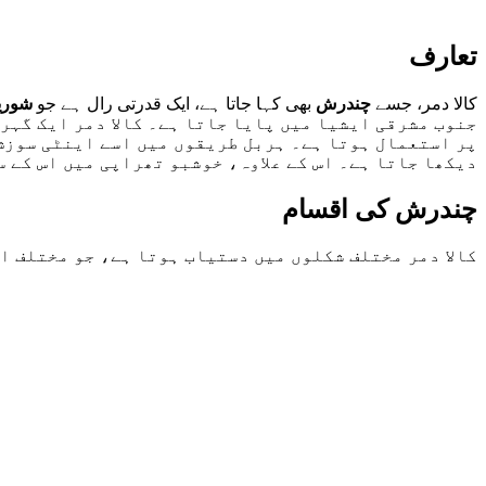
تعارف
کالا دمر، جسے
چندرش
بھی کہا جاتا ہے، ایک قدرتی رال ہے جو
شوریا
جنوب مشرقی ایشیا میں پایا جاتا ہے۔ کالا دمر ایک گہر
پر استعمال ہوتا ہے۔ ہربل طریقوں میں اسے اینٹی سوزش،
دیکھا جاتا ہے۔ اس کے علاوہ، خوشبو تھراپی میں اس کے س
چندرش کی اقسام
کالا دمر مختلف شکلوں میں دستیاب ہوتا ہے، جو مختلف ا