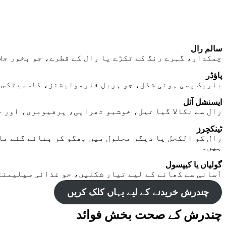
سالم رال
چمکدار، گہرے رنگ کے ٹکڑے یا رال کے قطرے، جو بخور جل
پاؤڈر
باریک پسی ہوئی شکل، جو ہربل فارمولیشنز، کاسمیٹکس،
ایسنشل آئل
رال سے نکالا گیا تیل، خوشبو تھراپی، پرفیومری، اور ج
ٹینکچرز
رال کو الکحل یا دیگر محلول میں بھگو کر بنائے گئے م
ہیں۔
گولیاں یا کیپسول
آسانی سے کھانے کے لیے تیار شکلیں، جو غذائی سپلیمنٹ
چندرش خریدنے کے لیے یہاں کلک کریں
چندرش کے صحت بخش فوائد