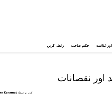
اور غذائیت
حکیم صاحب
رابطہ کریں
اور نقصانات
كتب بواسطة
an Karamat