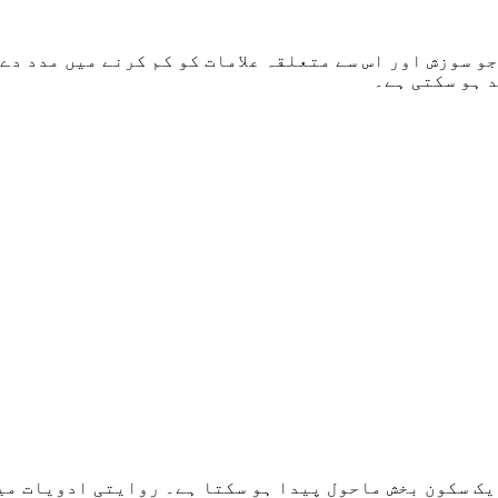
 سوزش اور اس سے متعلقہ علامات کو کم کرنے میں مدد دے 
 ہو سکتی ہے۔
 ایک سکون بخش ماحول پیدا ہو سکتا ہے۔ روایتی ادویات م