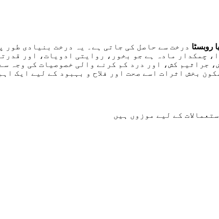
 روبسٹا
درخت سے حاصل کی جاتی ہے۔ یہ درخت بنیادی طور پ
ا، چمکدار مادہ ہے جو بخور، روایتی ادویات، اور قدرتی
 جراثیم کش، اور درد کم کرنے والی خصوصیات کی وجہ سے 
کون بخش اثرات اسے صحت اور فلاح و بہبود کے لیے ایک اہم
ستعمالات کے لیے موزوں ہیں