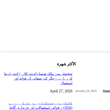
الأكثر شهرة
منچسٹر میں ملک تھیسل(اونٹ کٹارہ) کیوں ٹرینڈ
کر رہا ہے – جگر کی صفائی کے فوائد اور
استعمال
April 27, 2026
Usm
January 24, 2025
گلاسگو میں جنسنگ کیوں ٹرینڈ کر رہی ہے
Share
(2026) – فوائد، استعمالات اور خریداری گائیڈ