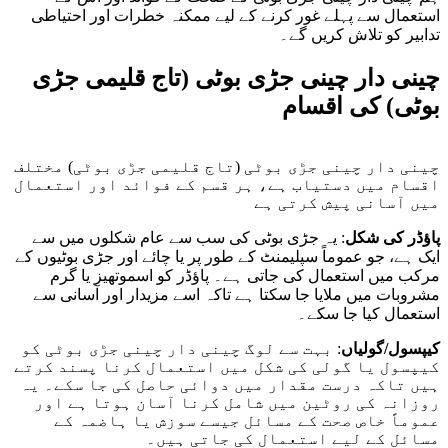
استعمال سے پہلے غور کرنے کے لیے ممکنہ خطرات اور احتیاطی
تدابیر کو تلاش کریں گے۔
چینی دار چینی جڑی بوٹی (تاج قلیمی جڑی
بوٹی) کی اقسام
چینی دار چینی جڑی بوٹی (تاج قلیمی جڑی بوٹی) مختلف
اقسام میں دستیاب ہے، ہر قسم کے فوائد اور استعمال
میں آسانی پیش کرتی ہے
پاؤڈر کی شکل
: یہ جڑی بوٹی کی سب سے عام شکلوں میں سے
ایک ہے، جو عموماً سپلیمنٹ کے طور پر یا چائے اور جڑی بوٹیوں کے
مرکب میں استعمال کی جاتی ہے۔ پاؤڈر کو اسموتھیز یا گرم
مشروبات میں ملایا جا سکتا ہے تاکہ اسے مزیدار اور آسانی سے
استعمال کیا جا سکے۔
کیپسول/گولیاں
: بہت سے لوگ چینی دار چینی جڑی بوٹی کو
کیپسول یا گولی کی شکل میں استعمال کرنا پسند کرتے
ہیں تاکہ درست مقدار میں دوائی حاصل کی جا سکے۔ یہ
روزانہ کی روٹین میں شامل کرنا آسان ہوتا ہے اور
عموماً خاص صحت کے مسائل جیسے سوزش یا ہاضمہ کے
مسائل کے لیے استعمال کی جاتی ہیں۔