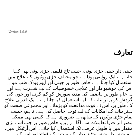
Version 1.0.0
تعارف
چینی دار چینی جڑی بوٹی، جسے تاج قلیمی جڑی بوٹی بھی کہا
جاتا ہے، ایک روایتی پودا ہے جو مختلف جڑی بوٹیوں کے علاج میں
استعمال کیا جاتا ہے، خاص طور پر چینی اور آیورویدک طب میں۔
اس کی خوشبو دار اور علاجی خصوصیات کے لیے شہرت ہے، اور
یہ عام طور پر ہاضمہ کی مدد، سوزش کو کم کرنے اور خون کی
گردش کو بہتر بنانے کے لیے استعمال کیا جاتا ہے۔ ایک قدرتی علاج
کے طور پر، اس نے قوت مدافعت کو بڑھانے اور مجموعی صحت کو
بہتر بنانے کے امکانات کے لیے توجہ حاصل کی ہے۔ تاہم، جیسے
تمام جڑی بوٹیوں کے ساتھ، یہ ضروری ہے کہ کسی بھی ممکنہ
مضر اثرات یا تعاملات سے آگاہ رہیں، خاص طور پر جب اسے بڑی
مقدار میں یا طویل عرصے تک استعمال کیا جائے۔ اس آرٹیکل میں،
ہم چینی دار چینی جڑی بوٹی کے صحت کے فوائد اور اس کے