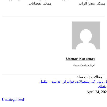
ممکنہ مضر اثرات
ممکنہ نقصانات
Usman Karamat
https://herbsinfo.pk/
مقالات ذات صلة
 بابونہ کے استعمالات، فوائد اور غذائیت – مکمل
نمائی
April 24, 20
Uncategorized