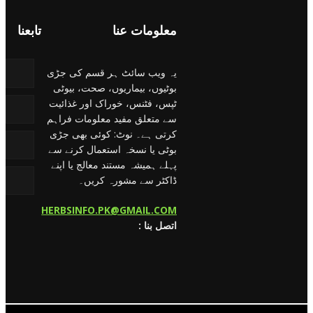
معلومات عنا
تابعنا
یہ ویب سائٹ ہر قسم کی جڑی
بوٹیوں، بیماریوں، صحت، بیوٹی
ٹپس، فٹنس، خوراک اور غذائیت
سے متعلق مفید معلومات فراہم
کرتی ہے۔ نوٹ: کوئی بھی جڑی
بوٹی یا نسخہ استعمال کرنے سے
پہلے ہمیشہ مستند معالج یا اپنے
ڈاکٹر سے مشورہ کریں۔
HERBSINFO.PK@GMAIL.COM
: اتصل بنا