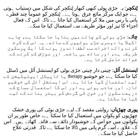
ٹِنکچر
: یہ جڑی بوٹی کبھی کبھار ٹِنکچر کی شکل میں دستیاب ہوتی
ہے، جو ایک مرکّز مائع عرق ہوتا ہے۔ ٹِنکچر کو عموماً چند قطرے
پانی یا رس میں ملا کر استعمال کیا جاتا ہے تاکہ اس کے فعال
اجزاء کا تیز اور مؤثر طریقے سے استعمال کیا جا سکے۔
چائے
: جڑی بوٹی کو چائے میں بنایا جا سکتا ہے، چاہے
اکیلا یا دوسری جڑی بوٹیوں کے ساتھ۔ یہ اس کے گرم
کرنے والے اثرات سے لطف اندوز ہونے کا ایک پرسکون
طریقہ ہے، اور ساتھ ہی ہاضمہ اور سوزش کم کرنے کے
فوائد حاصل کرتا ہے۔
ایسنشل آئل
: چینی دار چینی جڑی بوٹی کو ایسنشل آئل میں ڈسٹل
کیا جا سکتا ہے، جو خوشبو therapy یا ٹاپیکل ایپلیکیشن کے
لیے استعمال کیا جاتا ہے۔ اس ایسنشل آئل کی خوشبو
تازہ اور جاذب ہوتی ہے اور اس کا استعمال مساج کے
ذریعے سکون اور خون کی گردش کو بہتر بنانے کے لیے
کیا جا سکتا ہے۔
پوری چھڑیاں
: روایتی مقصد کے لیے، جڑی بوٹی کی پوری خشک
چھڑیوں کو پکوان میں استعمال کیا جا سکتا ہے، خاص طور پر ان
پکوانوں میں جو اس کے خوشبودار ذائقے سے فائدہ اٹھاتے ہیں۔ اس
کے علاوہ، اسے گرم پانی میں ڈالا جا سکتا ہے تاکہ قدرتی علاج
حاصل کیا جا سکے۔