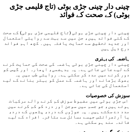
چینی دار چینی جڑی بوٹی (تاج قلیمی جڑی
بوٹی) کے صحت کے فوائد
چینی دار چینی جڑی بوٹی (تاج قلیمی جڑی بوٹی) کے صحت
کے کئی فوائد ہیں، جن میں سے بہت سے روایتی استعمال
اور جدید تحقیق سے حمایت یافتہ ہیں۔ کچھ اہم فوائد
درج ذیل ہیں
ہاضمہ کی بہتری
چینی دار چینی جڑی بوٹی ہاضمہ کی صحت کی حمایت کرنے
کے لیے جانی جاتی ہے۔ یہ بدہضمی، اپھارہ اور گیس کو
دور کرنے میں مدد کر سکتی ہے۔ روایتی طب میں یہ
بھوک بڑھانے اور ہاضمہ کے عمل کو بہتر بنانے کے لیے
استعمال کی جاتی ہے۔
سوزش کی خصوصیات
اس جڑی بوٹی میں مضبوط سوزش کم کرنے والے مرکبات
ہوتے ہیں، جو جسم میں سوجن اور درد کو کم کرنے میں
مدد دے سکتے ہیں۔ یہ جوڑوں کے درد، پٹھوں کے درد،
یا آرتھرائٹس جیسے مسائل سے متاثرہ افراد کے لیے
فائدہ مند ہو سکتی ہے۔