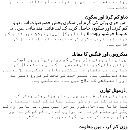
ہونے کے خطرے سے دوچار افراد کے لیے فائدہ مند ہو
سکتی ہے۔
دباؤ کم کرنا اور سکون
اس جڑی بوٹی کی گرم اور سکون بخش خصوصیات اسے دباؤ
کم کرنے اور سکون حاصل کرنے کے لیے فائدہ مند بناتی ہیں۔ یہ
عموماً خوشبو therapy یا ٹاپیکل ایپلیکیشن میں تناؤ کم
کرنے اور ذہنی سکون کی حمایت کے لیے استعمال کی
جاتی ہے۔
میکروبوں اور فنگس کا مقابلہ
چینی دار چینی جڑی بوٹی کو روایتی طور پر اس کی
اینٹی مائیکروبائل خصوصیات کے لیے استعمال کیا
گیا ہے۔ یہ نقصان دہ بیکٹیریا اور فنگس سے لڑنے میں
مدد دے سکتی ہے، بہتر جلد کی صحت کو فروغ دیتی ہے
اور انفیکشن کے علاج میں مدد دے سکتی ہے۔
ہارمونل توازن
روایتی چینی طب میں چینی دار چینی جڑی بوٹی کو
ہارمونز کے توازن کو بہتر بنانے کے لیے استعمال
کیا جاتا ہے، خاص طور پر خواتین میں۔ یہ ماہواری کے
چکر کو منظم کرنے، ماہواری کے درد کو کم کرنے اور
تولیدی صحت کی حمایت کرنے میں مدد دے سکتی ہے۔
وزن کم کرنے میں معاونت