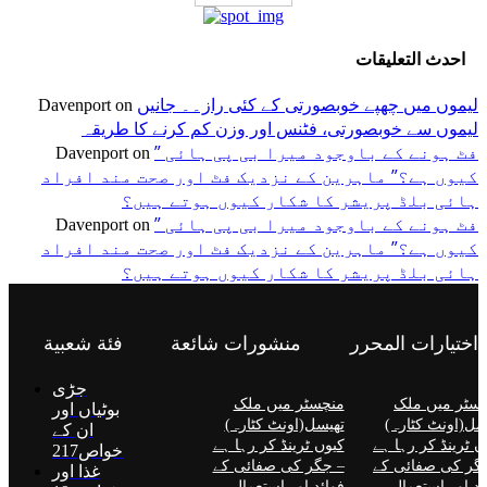
احدث التعليقات
لیموں میں چھپے خوبصورتی کے کئی راز۔۔ جانیں
Davenport
on
لیموں سے خوبصورتی، فٹنس اور وزن کم کرنے کا طریقہ
” فٹ ہونے کے باوجود میرا بی پی ہائی
Davenport
on
کیوں ہے؟” ماہرین کے نزدیک فٹ اور صحت مند افراد
ہائی بلڈ پریشر کا شکار کیوں ہوتے ہیں؟
” فٹ ہونے کے باوجود میرا بی پی ہائی
Davenport
on
کیوں ہے؟” ماہرین کے نزدیک فٹ اور صحت مند افراد
ہائی بلڈ پریشر کا شکار کیوں ہوتے ہیں؟
اختيارات المحرر
منشورات شائعة
فئة شعبية
جڑی
سٹر میں ملک
منچسٹر میں ملک
بوٹیاں اور
سل(اونٹ کٹارہ)
تھیسل(اونٹ کٹارہ)
ان کے
ں ٹرینڈ کر رہا ہے
کیوں ٹرینڈ کر رہا ہے
خواص
217
گر کی صفائی کے
– جگر کی صفائی کے
غذا اور
ئد اور استعمال
فوائد اور استعمال