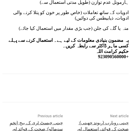
ہارمونل عدم توازن (طویل مدتی استعمال سے)
ادویات کے ساتھ تعاملات (خاص طور پر خون کو پتلا کرنے والی
ادویات، ذیابیطس کی دوائیں)
منہ یا گلے کی جلن (جب بڑی مقدار میں استعمال کیا جائے)
یہ مضمون بنیادی معلومات کے لیے ہے۔ استعمال کرنے سے پہلے
کسی ماہر ڈاکٹر سے رابطہ کریں۔
حکیم کرامت اللہ
+923090560000
Previous article
Next article
چینی روبارب (ریوند چھینی):
چینی چیسٹ ٹری کے بیج (تخمِ
صحت کے فوائد، استعمال اور
سنبھالو): صحت کے فوائد اور