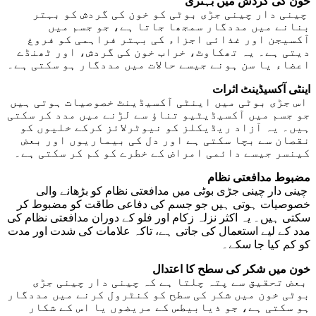
خون کی گردش میں بہتری
چینی دار چینی جڑی بوٹی کو خون کی گردش کو بہتر
بنانے میں مددگار سمجھا جاتا ہے، جو جسم میں
آکسیجن اور غذائی اجزاء کی بہتر فراہمی کو فروغ
دیتی ہے۔ یہ تھکاوٹ، خراب خون کی گردش، اور ٹھنڈے
اعضاء یا سن ہونے جیسے حالات میں مددگار ہو سکتی ہے۔
اینٹی آکسیڈینٹ اثرات
اس جڑی بوٹی میں اینٹی آکسیڈینٹ خصوصیات ہوتی ہیں
جو جسم میں آکسیڈیٹیو تناؤ سے لڑنے میں مدد کر سکتی
ہیں۔ یہ آزاد ریڈیکلز کو نیوٹرلائز کرکے خلیوں کو
نقصان سے بچا سکتی ہے اور دل کی بیماریوں اور بعض
کینسر جیسے دائمی امراض کے خطرے کو کم کر سکتی ہے۔
مضبوط مدافعتی نظام
چینی دار چینی جڑی بوٹی میں مدافعتی نظام کو بڑھانے والی
خصوصیات ہوتی ہیں جو جسم کی دفاعی طاقت کو مضبوط کر
سکتی ہیں۔ یہ اکثر نزلہ زکام اور فلو کے دوران مدافعتی نظام کی
مدد کے لیے استعمال کی جاتی ہے، تاکہ علامات کی شدت اور مدت
کو کم کیا جا سکے۔
خون میں شکر کی سطح کا اعتدال
بعض تحقیق سے پتہ چلتا ہے کہ چینی دار چینی جڑی
بوٹی خون میں شکر کی سطح کو کنٹرول کرنے میں مددگار
ہو سکتی ہے، جو ذیابیطس کے مریضوں یا اس کے شکار