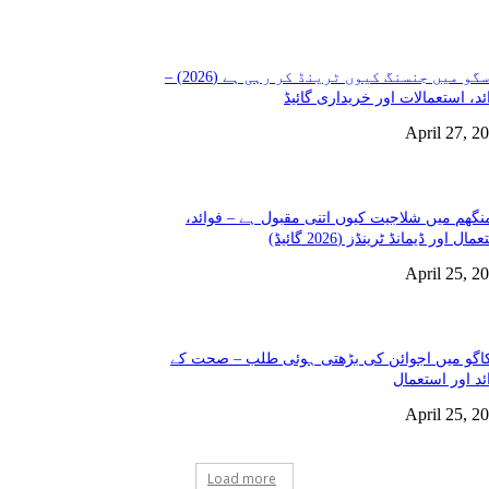
گلاسگو میں جنسنگ کیوں ٹرینڈ کر رہی ہے (2026) –
ئد، استعمالات اور خریداری گائیڈ
April 27, 2
نگھم میں شلاجیت کیوں اتنی مقبول ہے – فوائد،
مال اور ڈیمانڈ ٹرینڈز (2026 گائیڈ)
April 25, 2
گو میں اجوائن کی بڑھتی ہوئی طلب – صحت کے
ئد اور استعمال
April 25, 2
Load more