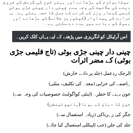
میٹابولزم کو بڑھانے اور بہتر خون کی گردش کو فروغ
دینے کی صلاحیت کی وجہ سے، چینی دار چینی جڑی بوٹی
کبھی کبھار وزن کم کرنے کے عمل کا حصہ بنتی ہے۔ یہ
حرارت کی پیداوار (کیلوریز جلانے) کو بڑھانے اور
بھوک کو دبانے میں مدد دے سکتی ہے۔
اس آرٹیکل کو انگریزی میں پڑھنے کے لیے یہاں کلک کریں۔
چینی دار چینی جڑی بوٹی (تاج قلیمی جڑی
بوٹی) کے مضر اثرات
الرجک ردعمل (جلد پر دانے، خارش)
ہاضمے کی خرابی (معدہ کی تکلیف، متلی)
خون بہنے کا خطرہ (اینٹی کواگولنٹ خصوصیات کی وجہ سے)
خون کا دباؤ کم ہونا (ہائپوٹینشن)
جگر کی زہرناکی (زیادہ استعمال سے)
جلد کی جلن (جب ٹاپیکلی استعمال کیا جائے)