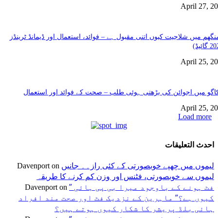
April 27, 2
نگھم میں شلاجیت کیوں اتنی مقبول ہے – فوائد، استعمال اور ڈیمانڈ ٹرینڈز
April 25, 2
گو میں اجوائن کی بڑھتی ہوئی طلب – صحت کے فوائد اور استعمال
April 25, 2
Load more
احدث التعليقات
لیموں میں چھپے خوبصورتی کے کئی راز۔۔ جانیں
Davenport
on
لیموں سے خوبصورتی، فٹنس اور وزن کم کرنے کا طریقہ
” فٹ ہونے کے باوجود میرا بی پی ہائی
Davenport
on
کیوں ہے؟” ماہرین کے نزدیک فٹ اور صحت مند افراد
ہائی بلڈ پریشر کا شکار کیوں ہوتے ہیں؟