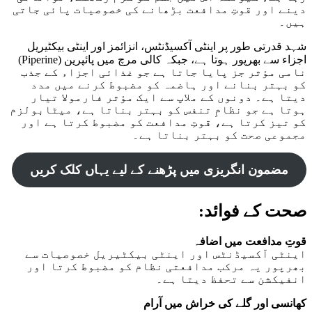
دینے اور قوتِ مدافعت بڑھانے کی خصوصیات پائی جاتی
ہیں۔
شہد قدرتی طور پر اینٹی آکسیڈنٹس، انزائمز اور اینٹی بیکٹیریل
اجزاء سے بھرپور ہوتا ہے، جبکہ کالی مرچ میں پائپرین (Piperine)
نامی مؤثر جز پایا جاتا ہے جو غذائی اجزاء کے جذب
کو بہتر بنانے اور ہاضمہ کو مضبوط کرنے میں مدد
دیتا ہے۔ دونوں کے ملاپ سے ایک مؤثر فارمولا تیار
ہوتا ہے جو نظامِ تنفس کو بہتر بناتا ہے، میٹابولزم
کو تیز کرتا ہے، قوتِ مدافعت کو مضبوط کرتا ہے اور
مجموعی صحت کو بہتر بناتا ہے۔
مضمون انگریزی میں پڑھنے کے لیے یہاں کلک کریں
صحت کے فوائد:
قوتِ مدافعت میں اضافہ
اینٹی آکسیڈنٹس اور اینٹی بیکٹیریل خصوصیات سے
بھرپور یہ مرکب مدافعتی نظام کو مضبوط کرتا اور
انفیکشن سے تحفظ دیتا ہے۔
کھانسی اور گلے کی خراش میں آرام