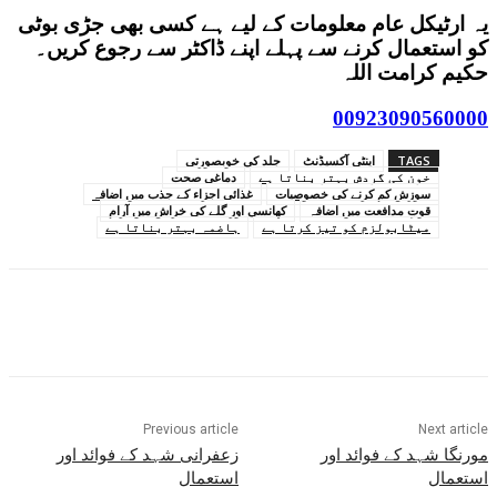
یہ ارٹیکل عام معلومات کے لیے ہے کسی بھی جڑی بوٹی
کو استعمال کرنے سے پہلے اپنے ڈاکٹر سے رجوع کریں۔
حکیم کرامت اللہ
00923090560000
TAGS
اینٹی آکسیڈنٹ
جلد کی خوبصورتی
خون کی گردش بہتر بناتا ہے
دماغی صحت
سوزش کم کرنے کی خصوصیات
غذائی اجزاء کے جذب میں اضافہ
قوتِ مدافعت میں اضافہ
کھانسی اور گلے کی خراش میں آرام
میٹابولزم کو تیز کرتا ہے
ہاضمہ بہتر بناتا ہے
Previous article
Next article
مورنگا شہد کے فوائد اور
زعفرانی شہد کے فوائد اور
استعمال
استعمال