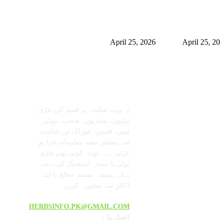
نگھم میں شلاجیت کیوں اتنی
برمنگھم میں شلاجیت کیوں اتنی
ول ہے – فوائد، استعمال اور
مقبول ہے – فوائد، استعمال اور
 ٹرینڈز (2026 گائیڈ)
ڈیمانڈ ٹرینڈز (2026 گائیڈ)
April 25, 2026
April 25, 2
معلومات عنا
تابعنا
یہ ویب سائٹ ہر قسم کی جڑی
بوٹیوں، بیماریوں، صحت، بیوٹی
ٹپس، فٹنس، خوراک اور غذائیت
سے متعلق مفید معلومات فراہم
کرتی ہے۔ نوٹ: کوئی بھی جڑی
بوٹی یا نسخہ استعمال کرنے سے
پہلے ہمیشہ مستند معالج یا اپنے
ڈاکٹر سے مشورہ کریں۔
HERBSINFO.PK@GMAIL.COM
: اتصل بنا