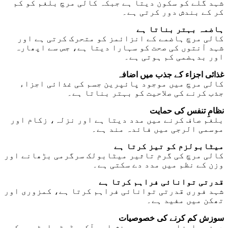
شہد گلے کو سکون دیتا ہے جبکہ کالی مرچ بلغم کو کم
کر کے بندش دور کرتی ہے۔
ہاضمہ بہتر بناتا ہے
کالی مرچ ہاضمے کے انزائمز کو متحرک کرتی ہے اور
شہد آنتوں کی صحت کو سہارا دیتا ہے، جس سے اپھارہ
اور بدہضمی کم ہوتی ہے۔
غذائی اجزاء کے جذب میں اضافہ
کالی مرچ میں موجود پائپرین جسم کی غذائی اجزاء
جذب کرنے کی صلاحیت کو بہتر بناتا ہے۔
نظامِ تنفس کی حمایت
بلغم صاف کرنے میں مدد دیتا ہے اور نزلہ، زکام اور
موسمی الرجی میں فائدہ مند ہے۔
میٹابولزم کو تیز کرتا ہے
کالی مرچ کی گرم تاثیر میٹابولک سرگرمی بڑھانے اور
وزن کے نظم میں مدد دے سکتی ہے۔
قدرتی توانائی فراہم کرتا ہے
شہد فوری قدرتی توانائی فراہم کرتا ہے، کمزوری اور
تھکن میں مفید ہے۔
سوزش کم کرنے کی خصوصیات
دونوں اجزاء جسم میں سوزش اور آکسیڈیٹو اسٹریس کم