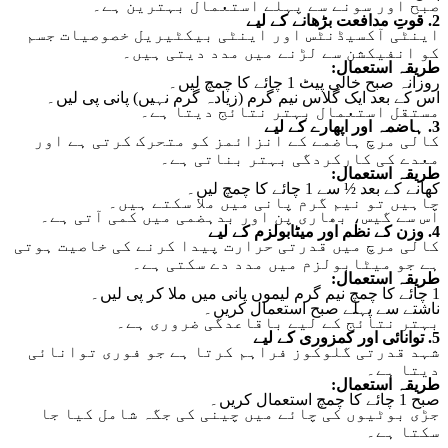
صبح اور سونے سے پہلے استعمال بہترین ہے۔
2. قوتِ مدافعت بڑھانے کے لیے
اینٹی آکسیڈنٹس اور اینٹی بیکٹیریل خصوصیات جسم
کو انفیکشن سے لڑنے میں مدد دیتی ہیں۔
طریقہ استعمال:
روزانہ صبح خالی پیٹ 1 چائے کا چمچ لیں۔
اس کے بعد ایک گلاس نیم گرم (زیادہ گرم نہیں) پانی پی لیں۔
مستقل استعمال بہتر نتائج دیتا ہے۔
3. ہاضمہ اور اپھارے کے لیے
کالی مرچ ہاضمے کے انزائمز کو متحرک کرتی ہے اور
معدے کی کارکردگی بہتر بناتی ہے۔
طریقہ استعمال:
کھانے کے بعد ½ سے 1 چائے کا چمچ لیں۔
چاہیں تو نیم گرم پانی میں ملا سکتے ہیں۔
اس سے گیس، بھاری پن اور بدہضمی میں کمی آتی ہے۔
4. وزن کے نظم اور میٹابولزم کے لیے
کالی مرچ میں قدرتی حرارت پیدا کرنے کی خاصیت ہوتی
ہے جو میٹابولزم میں مدد دے سکتی ہے۔
طریقہ استعمال:
1 چائے کا چمچ نیم گرم لیموں پانی میں ملا کر پی لیں۔
ناشتے سے پہلے صبح استعمال کریں۔
بہتر نتائج کے لیے باقاعدگی ضروری ہے۔
5. توانائی اور کمزوری کے لیے
شہد قدرتی گلوکوز فراہم کرتا ہے جو فوری توانائی
دیتا ہے۔
طریقہ استعمال:
صبح 1 چائے کا چمچ استعمال کریں۔
جڑی بوٹیوں کی چائے میں چینی کی جگہ شامل کیا جا
سکتا ہے۔