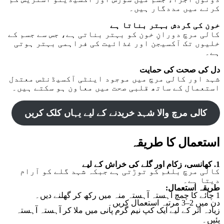
کرنے میں مددگار ہیں۔
خون کی گردش بہتر بناتا ہے
کالی مرچ دورانِ خون کو بہتر بناتی ہے، جس سے جسم کے
خلیوں تک آکسیجن اور غذائیت کی فراہمی بہتر ہوتی
ہے۔
دل کی صحت کی حمایت
شہد اور کالی مرچ میں موجود اینٹی آکسیڈنٹس معتدل
استعمال کے ساتھ قلبی صحت میں معاون ہو سکتے ہیں۔
کالی مرچ والا شہد خریدنے کے لیے یہاں کلک کریں
استعمال کا طریقہ
1. کھانسی، زکام اور گلے کی خراش کے لیے
کالی مرچ بلغم کو توڑتی ہے جبکہ شہد گلے کو آرام
دیتا ہے۔
طریقہ استعمال:
1 چائے کا چمچ آہستہ آہستہ منہ میں رکھ کر گھلنے دیں۔
دن میں 2–3 مرتبہ استعمال کریں۔
زیادہ اثر کے لیے ایک کپ نیم گرم پانی میں ملا کر آہستہ آہستہ
پئیں۔