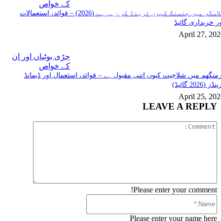
کے خواص
گلاسگو میں جنسنگ کیوں ٹرینڈ کر رہی ہے (2026) – فوائد، استعمالات
ر خریداری گائیڈ
April 27, 20
جڑی بوٹیاں اور ان
کے خواص
منگھم میں شلاجیت کیوں اتنی مقبول ہے – فوائد، استعمال اور ڈیمانڈ
ڈز (2026 گائیڈ)
April 25, 20
LEAVE A REPLY
Comment:
Please enter your comment!
Name:*
Please enter your name here