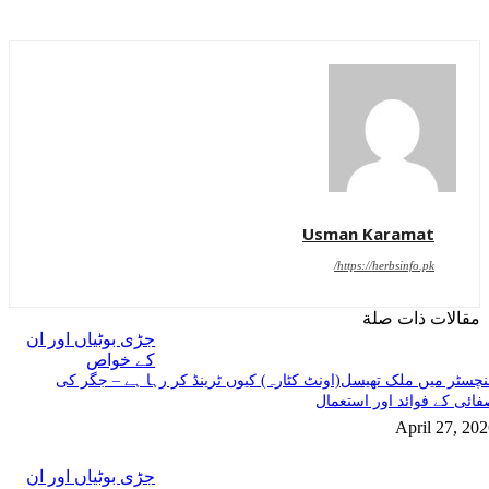
Usman Karamat
https://herbsinfo.pk/
مقالات ذات صلة
جڑی بوٹیاں اور ان
کے خواص
چسٹر میں ملک تھیسل(اونٹ کٹارہ) کیوں ٹرینڈ کر رہا ہے – جگر کی
ائی کے فوائد اور استعمال
April 27, 20
جڑی بوٹیاں اور ان