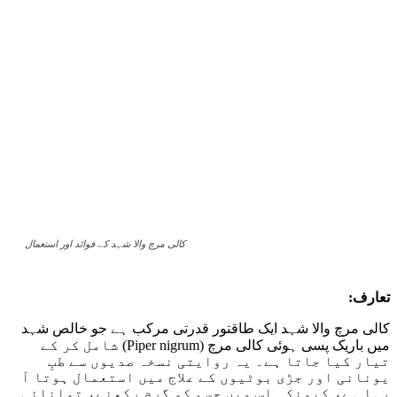
کالی مرچ والا شہد کے فوائد اور استعمال
تعارف:
کالی مرچ والا شہد ایک طاقتور قدرتی مرکب ہے جو خالص شہد
میں باریک پسی ہوئی کالی مرچ (Piper nigrum) شامل کر کے
تیار کیا جاتا ہے۔ یہ روایتی نسخہ صدیوں سے طبِ
یونانی اور جڑی بوٹیوں کے علاج میں استعمال ہوتا آ
رہا ہے، کیونکہ اس میں جسم کو گرم رکھنے، توانائی