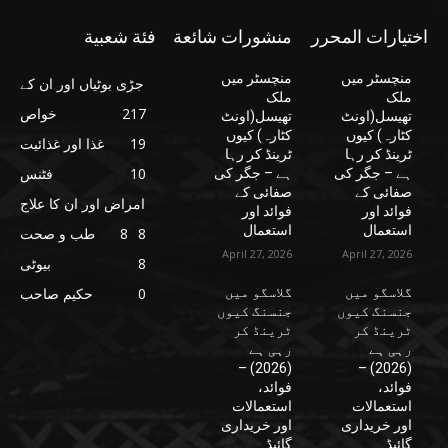
اختيارات المحرر
منشورات شائعة
فئة شعبية
منچسٹر میں
منچسٹر میں
جڑی بوٹیاں اور ان کے
ملک
ملک
217
خواص
تھیسل(اونٹ
تھیسل(اونٹ
کٹارہ) کیوں
کٹارہ) کیوں
19
غذا اور غذائیت
ٹرینڈ کر رہا
ٹرینڈ کر رہا
10
فٹنس
ہے – جگر کی
ہے – جگر کی
صفائی کے
صفائی کے
امراض اور ان کا علاج
فوائد اور
فوائد اور
استعمال
استعمال
8
8
طب و صحت
April 27, 2026
April 27, 2026
8
بیوٹی
گلاسگو میں
گلاسگو میں
0
حکیم صاحب
جنسنگ کیوں
جنسنگ کیوں
ٹرینڈ کر
ٹرینڈ کر
رہی ہے
رہی ہے
(2026) –
(2026) –
فوائد،
فوائد،
استعمالات
استعمالات
اور خریداری
اور خریداری
گائیڈ
گائیڈ