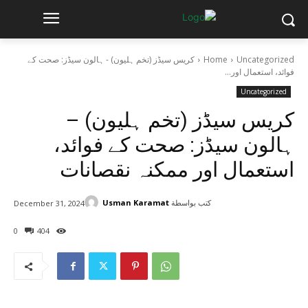
Uncategorized
Home
کریس سیڈز (تخم ہلیون) - ہالون سیڈز: صحت کے
فوائد، استعمال اور...
Uncategorized
کریس سیڈز (تخم ہلیون) –
ہالون سیڈز: صحت کے فوائد،
استعمال اور ممکنہ نقصانات
كتب بواسطة
Usman Karamat
December 31, 2024
0
404