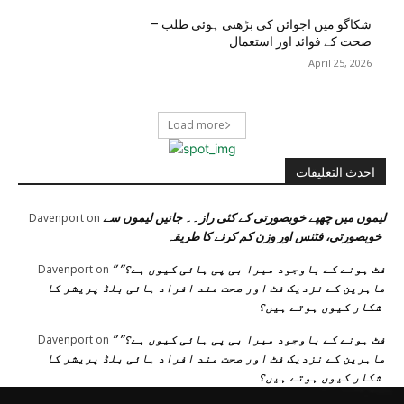
شکاگو میں اجوائن کی بڑھتی ہوئی طلب –
صحت کے فوائد اور استعمال
April 25, 2026
Load more
احدث التعليقات
لیموں میں چھپے خوبصورتی کے کئی راز۔۔ جانیں لیموں سے
Davenport
on
خوبصورتی، فٹنس اور وزن کم کرنے کا طریقہ
” فٹ ہونے کے باوجود میرا بی پی ہائی کیوں ہے؟”
Davenport
on
ماہرین کے نزدیک فٹ اور صحت مند افراد ہائی بلڈ پریشر کا
شکار کیوں ہوتے ہیں؟
” فٹ ہونے کے باوجود میرا بی پی ہائی کیوں ہے؟”
Davenport
on
ماہرین کے نزدیک فٹ اور صحت مند افراد ہائی بلڈ پریشر کا
شکار کیوں ہوتے ہیں؟