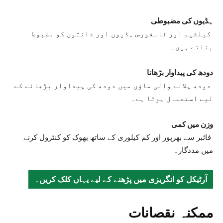
ہڈیوں کی مضبوطی
کیلشیم اور فاسفورس ہڈیوں اور دانتوں کو مضبوط
بناتے ہیں۔
دودھ کی پیداوار بڑھانا
دودھ پلانے والی ماؤں میں دودھ کی پیداوار بڑھانے کے
لیے استعمال ہوتا ہے۔
وزن میں کمی
فائبر سے بھرپور اور کم کیلوری کے ساتھ بھوک کو کنٹرول کرنے
میں مددگار۔
آرٹیکل کو انگریزی میں پڑھنے کے لیے یہاں کلک کریں۔
ممکنہ نقصانات