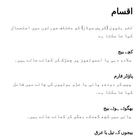
اقسام
تخم ہلیون (کریس سیڈز) کو مختلف صورتوں میں استعمال
کیا جا سکتا ہے
کچے بیج
سلاد، دہی یا اسموتھیز پر چھڑک کر کھائے جاتے ہیں۔
پاؤڈر فارم
پیس کر دودھ، پانی یا جڑی بوٹیوں کی چائے میں شامل
کیا جا سکتا ہے۔
بھگوئے ہوئے بیج
پانی میں کچھ گھنٹے بھگو کر کھائے جاتے ہیں۔
بیجوں کے تیل یا عرق