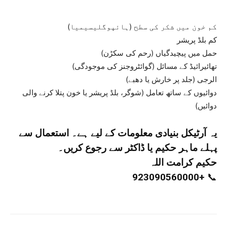
کم خون میں شکر کی سطح (ہائپوگلیسیمیا)
کم بلڈ پریشر
حمل میں پیچیدگیاں (رحم کی سکڑن)
تھائیرائیڈ کے مسائل (گوائٹروجنز کی موجودگی)
الرجی (جلد پر خارش یا دھبے)
دوائیوں کے ساتھ تعامل (شوگر، بلڈ پریشر یا خون پتلا کرنے والی
دوائیں)
یہ آرٹیکل بنیادی معلومات کے لیے ہے۔ استعمال سے
پہلے ماہر حکیم یا ڈاکٹر سے رجوع کریں۔
حکیم کرامت اللہ
+923090560000
📞