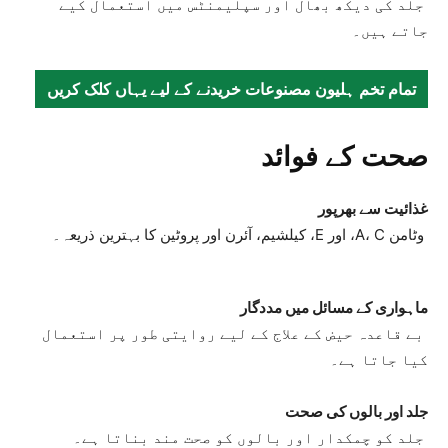
جلد کی دیکھ بھال اور سپلیمنٹس میں استعمال کیے
جاتے ہیں۔
تمام تخم ہلیون مصنوعات خریدنے کے لیے یہاں کلک کریں
صحت کے فوائد
غذائیت سے بھرپور
وٹامن A، C، اور E، کیلشیم، آئرن اور پروٹین کا بہترین ذریعہ۔
ماہواری کے مسائل میں مددگار
بے قاعدہ حیض کے علاج کے لیے روایتی طور پر استعمال
کیا جاتا ہے۔
جلد اور بالوں کی صحت
جلد کو چمکدار اور بالوں کو صحت مند بناتا ہے۔