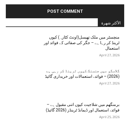
الأكثر شهرة
منچسٹر میں ملک تھیسل(اونٹ کٹارہ) کیوں
ٹرینڈ کر رہا ہے – جگر کی صفائی کے فوائد اور
استعمال
April 27, 2026
گلاسگو میں جنسنگ کیوں ٹرینڈ کر رہی ہے
(2026) – فوائد، استعمالات اور خریداری گائیڈ
April 27, 2026
برمنگھم میں شلاجیت کیوں اتنی مقبول ہے –
فوائد، استعمال اور ڈیمانڈ ٹرینڈز (2026 گائیڈ)
April 25, 2026