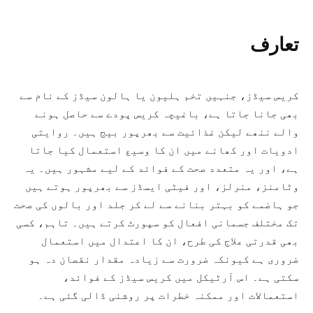
تعارف
کریس سیڈز، جنہیں تخم ہلیون یا ہالون سیڈز کے نام سے
بھی جانا جاتا ہے، باغیچہ کریس پودے سے حاصل ہونے
والے ننھے لیکن غذائیت سے بھرپور بیج ہیں۔ روایتی
ادویات اور کھانے میں ان کا وسیع استعمال کیا جاتا
ہے، اور یہ متعدد صحت کے فوائد کے لیے مشہور ہیں۔ یہ
وٹامنز، منرلز، اور فیٹی ایسڈز سے بھرپور ہوتے ہیں
جو ہاضمے کو بہتر بنانے سے لے کر جلد اور بالوں کی صحت
تک مختلف جسمانی افعال کو سپورٹ کرتے ہیں۔ تاہم، کسی
بھی قدرتی علاج کی طرح، ان کا اعتدال میں استعمال
ضروری ہے کیونکہ ضرورت سے زیادہ مقدار نقصان دہ ہو
سکتی ہے۔ اس آرٹیکل میں کریس سیڈز کے فوائد،
استعمالات اور ممکنہ خطرات پر روشنی ڈالی گئی ہے۔